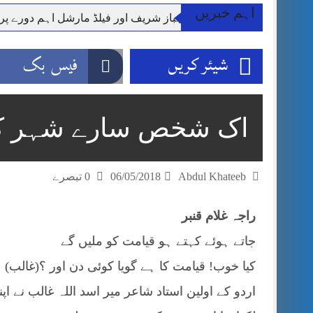
اہم خبریں
وزیر اعظم شہباز شریف اور فیلڈ مارشل اہم دورے پ
آئی ایم ایف مخصوص اوقات میں سستی بجلی کی اجازت 
شیئر کریں
فیس بک
قائداعظم نامی شہری کا شناختی کارڈ بلاک،عدالت کا
ڈپٹی کمشنر راولپنڈی کیپٹن(ر) ندیم ناصر کا دورہء کل
اسلام آباد میں غیرملکی وفود کی آمد کے موقع پر ڈیوٹی سے غائب پولیس اہلکاروں کی
اک شخص سارے شہر کو 
مون سون بارشیں، لینڈ سلائیڈنگ اور کوٹلی ستیاں کے نظ
شہید گر وپ کیپٹنعاصم طارق مکمل فوجی اعزاز کے س
Abdul Khateeb
06/05/2018
0 تبصرے
راجہ غلام قنبر
جاتے ہوئے کہتے ہو قیامت کو ملیں گے
کیا خوب! قیامت کا ہے گویا کوئی دن اور ؟(غالب)
اردو کے اولین استاد شاعر میر اسد اللہ غالب نے ا