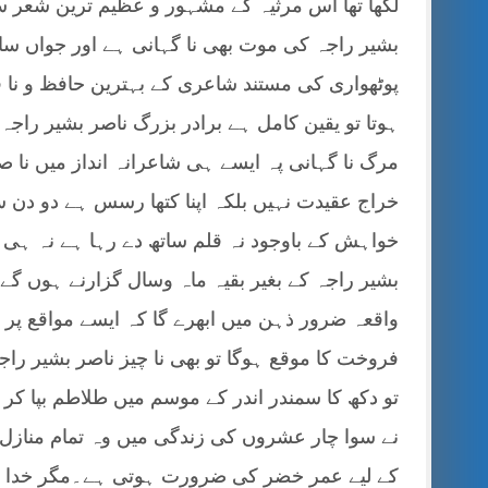
لکھا تھا اس مرثیہ کے مشہور و عظیم ترین شعر سے
بشیر راجہ کی موت بھی نا گہانی ہے اور جواں سال
پوٹھواری کی مستند شاعری کے بہترین حافظ و نا قد
ہوتا تو یقین کامل ہے برادر بزرگ ناصر بشیر را
مرگ نا گہانی پہ ایسے ہی شاعرانہ انداز میں نا 
خراج عقیدت نہیں بلکہ اپنا کتھا رسس ہے دو دن 
خواہش کے باوجود نہ قلم ساتھ دے رہا ہے نہ ہی 
بشیر راجہ کے بغیر بقیہ ماہ وسال گزارنے ہوں گے 
واقعہ ضرور ذہن میں ابھرے گا کہ ایسے مواقع پر 
فروخت کا موقع ہوگا تو بھی نا چیز ناصر بشیر 
تو دکھ کا سمندر اندر کے موسم میں طلاطم بپا کر 
نے سوا چار عشروں کی زندگی میں وہ تمام مناز
کے لیے عمر خضر کی ضرورت ہوتی ہے۔مگر خدا جن 