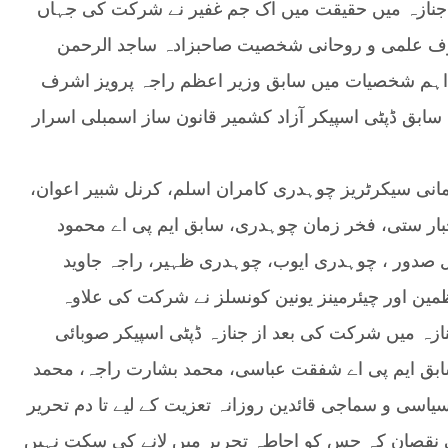
ی جنازہ میں حقیقت میں اک جم غفیر نے شرکت کی جہاں
روف علمی و روحانی شخصیت صاحبزادہ ساجد الرحمن
 اہم شخصیات میں سابق وزیر اعظم راجہ پرویز اشرف
 سابق ڈپٹی اسپیکر آزاد کشمیر قانون ساز اسمبلی اسرار
انی سیکرٹریز چوہدری کامران اسلم، کرنل شبیر اعوان،
ر ستی، فخر زمان چوہدری، سابق ایم پی اے محمود
 صدور ، چوہدری ایوب، چوہدری ظہیر، راجہ جاوید
مین اور چیئرمینز یونین کونسلز نے شرکت کی علاوہ
نازہ میں شرکت کی بعد از جنازہ ڈپٹی اسپیکر صوبائی
ق ایم پی اے شفقت عباسی، محمد بشارت راجہ، محمد
اسی و سماجی قائدین روزانہ تعزیت کے لیے تا دم تحریر
فی نقصان کہ جس کو احاطہ تحریر میں لانے کی سکت نہیں