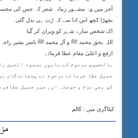
آخر میں وہ مشہور زمانہ شعر کہ جس کی مجسم 
بچھڑا کچھ اس ادا سے کہ رُت ہی بدل گئی
اک شخص سارے شہر کو ویران کر گیا
اللہ بحق محمد ﷺ و آل محمد ﷺ ناصر بشیر راجہ ک
ارفع و اعلیٰ مقام عطا فرمائے
بالخصوص مرحوم کے ماموں مسعود الحسن راج
جمیل عطا فرمائے مرحوم نے پسماندگان میں
کو بھی عزم و حوصلہ اور صبر جمیل عطافرم
کیٹاگری میں :
کالم
مزی