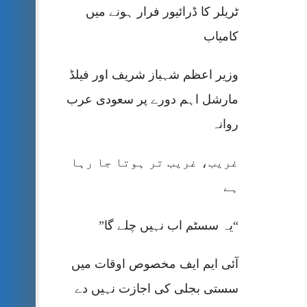
ٹریلر کا ڈرائیور فرار ہونے میں
کامیاب
وزیر اعظم شہباز شریف اور فیلڈ
مارشل اہم دورے پر سعودی عرب
روانہ
غریب، غریب تر ہوتا جا رہا
ہے
“یہ سسٹم اب نہیں چلے گا”
آئی ایم ایف مخصوص اوقات میں
سستی بجلی کی اجازت نہیں دے