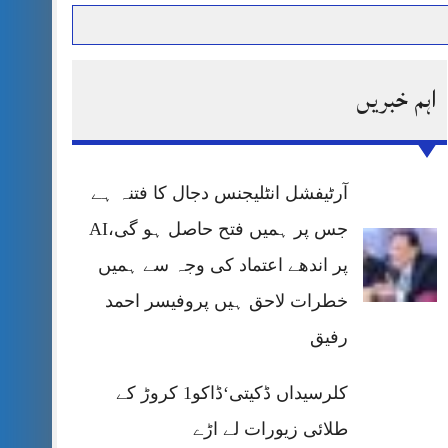
اہم خبریں
حرمت پر قربان
 کی پریس کانفرنس
آرٹیفشل انٹلیجنس دجال کا فتنہ ہے
جس پر ہمیں فتح حاصل ہو گی،AI
پر اندھے اعتماد کی وجہ سے ہمیں
خطرات لاحق ہیں پروفیسر احمد
رفیق
کلرسیداں ڈکیتی‘ڈاکو1 کروڑ کے
طلائی زیورات لے اڑے