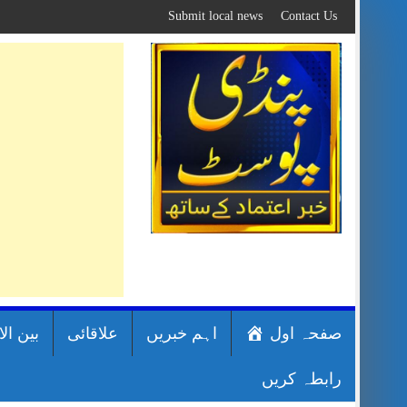
Skip
Submit local news
Contact Us
to
content
صفحہ اول
اہم خبریں
علاقائی
بین ال
رابطہ کریں