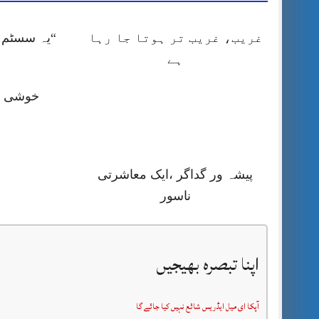
غریب، غریب تر ہوتا جا رہا
“یہ سسٹم ا
ہے
خوشی کا
پیشہ ور گداگر ،ایک معاشرتی
ناسور
اپنا تبصرہ بھیجیں
آپکا ای میل ایڈریس شائع نہیں کیا جائے گا