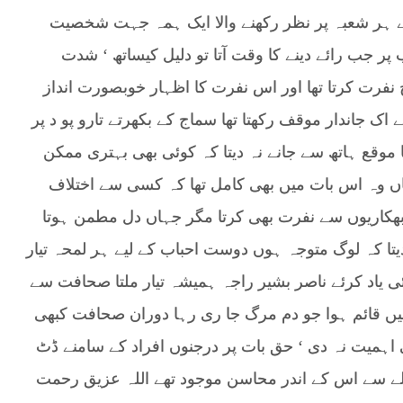
کے ہر شعبہ پر نظر رکھنے والا ایک ہمہ جہت شخصیت
ب پر جب رائے دینے کا وقت آتا تو دلیل کیساتھ ‘ شدت
رت کرتا تھا اور اس نفرت کا اظہار خوبصورت انداز
 اک جاندار موقف رکھتا تھا سماج کے بکھرتے تارو پو د پر
موقع ہاتھ سے جانے نہ دیتا کہ کوئی بھی بہتری ممکن
اں وہ اس بات میں بھی کامل تھا کہ کسی سے اختلاف
ر بھکاریوں سے نفرت بھی کرتا مگر جہاں دل مطمن ہوتا
دیتا کہ لوگ متوجہ ہوں دوست احباب کے لیے ہر لمحہ تیار
اد کرئے ناصر بشیر راجہ ہمیشہ تیار ملتا صحافت سے
میں قائم ہوا جو دم مرگ جا ری رہا دوران صحافت کبھی
اہمیت نہ دی ‘ حق بات پر درجنوں افراد کے سامنے ڈٹ
والے سے اس کے اندر محاسن موجود تھے اللہ عزیق رحمت