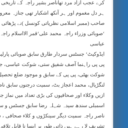
کرے عجب آزاد مرد تھاناصر بشیر راجہ کے تاریخ
ہر دل مغموم اور ہر آنکھ اشکبار تھی جنازہ مع
صاحب (ممبر اسلامی نظریاتی کونسل )نے پڑھائی
‘صوبائی وزراء راجہ محمد علی‘قمر الااسلام راجہ
عباسی
ایڈوکیٹ‘ جسٹس سردار طارق سابق صوبائی پارلیم
پی پی راہنما آصف شفیق ستی، شوکت عباسی، جبا
شوکت بھٹی، پی پی کے سابق و موجود ضلع تحصیل
لنگڑیال، محمد اعجاز بٹ، سمیت درجنوں سابق ناظ
ازیں وکلاء اور صحافیوں کی بڑی تعداد میں نماز ج
اسمبلی سندھ سیدہ شہلہ رضا سابق جسٹس و ساب
ناصر راجہ سمیت دیگر سینکڑوں و کلاء صحافی ، سی
تشریف لا رہے ہیں ذاتی طور پر ایسا نا قابل تلا