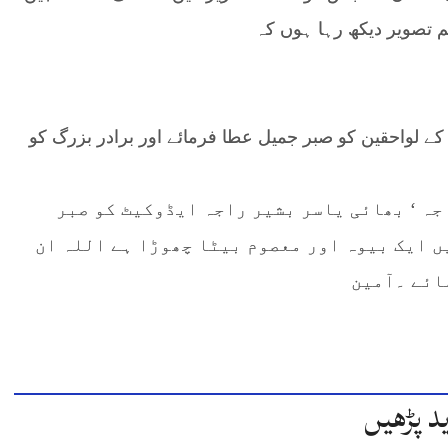
تصویر دیکھ رہا ہوں کہ
ے لواحقین کو صبر جمیل عطا فرمائے اور برادر بزرگ کو
ہ ‘ بھائی یاسر بشیر راجہ ایڈوکیٹ کو صبر
 ایک بیوہ اور معصوم بیٹا چھوڑا ہے اللہ ان
ائے ۔آمین
د پڑھیں