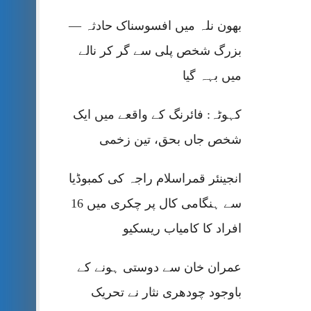
بھون نلہ میں افسوسناک حادثہ —
بزرگ شخص پلی سے گر کر نالے
میں بہہ گیا
کہوٹہ: فائرنگ کے واقعے میں ایک
شخص جاں بحق، تین زخمی
انجینئر قمراسلام راجہ کی کمبوڈیا
سے ہنگامی کال پر چکری میں 16
افراد کا کامیاب ریسکیو
عمران خان سے دوستی ہونے کے
باوجود چودھری نثار نے تحریک