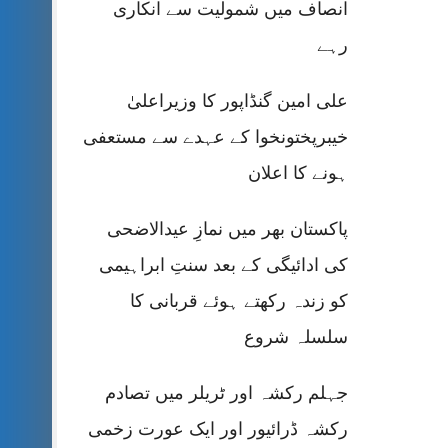
انصاف میں شمولیت سے انکاری
رہے
علی امین گنڈاپور کا وزیراعلیٰ
خیبرپختونخوا کے عہدے سے مستعفی
ہونے کا اعلان
پاکستان بھر میں نمازِ عیدالاضحی
کی ادائیگی کے بعد سنتِ ابراہیمی
کو زندہ رکھتے ہوئے قربانی کا
سلسلہ شروع
جہلم رکشہ اور ٹریلر میں تصادم
رکشہ ڈرائیور اور ایک عورت زخمی