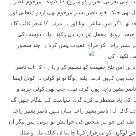
 اپنی تعزیتی تحریر کو شروع کیا کیونکہ مرحوم ناصر
 بھی جبکہ خود ناصر بشیر مرحوم بھی اردو ‘پنجابی اور
 تھے اگر میں شاعر ہوتا اور یہ مرثیہ کا شعر غالب کا نہ
جہ جیسے رونق محفل اور درد دل رکھنے والے دوست کی
صر بشیر راجہ کو خراج عقیدت پیش کرتا یہ چند سطور
سے لکھنے
کی
ذہن اس تلخ حقیقت کو تسلیم کر رہا ہے کہ اب ناصر
جب بھی کہیں قہقہ بلند ہوگا تو تو کوئی نہ کوئی ایسا
ناصر بشیر راجہ یوں کرتے تھے۔ جب بھی کوئی خرید و
راجہ کی یاد مضطرب کرے گی۔ سیاست کے ہنگام چلیں گے
دے گاکہ آہ! ناصر بشیر راجہ یہاں نہیں ناصر بشیر راجہ
ل طے کیں جو ہر شخص کی خواہش تو ہوتی ہیں مگر ان
لوگوں کو سرفراز کرنا چاہتا ان کیلئے ماہ و سال