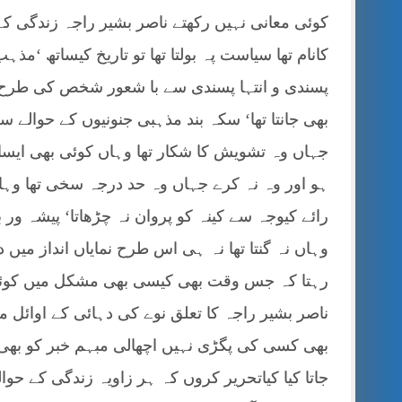
کوئی معانی نہیں رکھتے ناصر بشیر راجہ زندگی 
کانام تھا سیاست پہ بولتا تھا تو تاریخ کیساتھ ‘مذہ
پسندی و انتہا پسندی سے با شعور شخص کی طرح نف
بھی جانتا تھا‘ سکہ بند مذہبی جنونیوں کے حوالے سے
جہاں وہ تشویش کا شکار تھا وہاں کوئی بھی ایسا 
ہو اور وہ نہ کرے جہاں وہ حد درجہ سخی تھا وہ
رائے کیوجہ سے کینہ کو پروان نہ چڑھاتا‘ پیشہ و
وہاں نہ گنتا تھا نہ ہی اس طرح نمایاں انداز میں 
رہتا کہ جس وقت بھی کیسی بھی مشکل میں کوئی ی
ناصر بشیر راجہ کا تعلق نوے کی دہائی کے اوائل 
بھی کسی کی پگڑی نہیں اچھالی مبہم خبر کو بھی 
جاتا کیا کیاتحریر کروں کہ ہر زاویہ زندگی کے ح