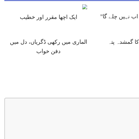
ب نہیں چلے گا”
ایک اچھا مقرر اور خطیب
 گمشدہ پتہ
الماری میں رکھی ڈگریاں، دل میں
دفن خواب