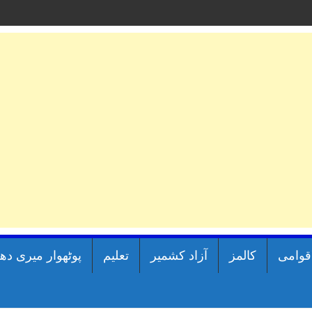
اقوامی
کالمز
آزاد کشمیر
تعلیم
پوٹھوار میری دھ