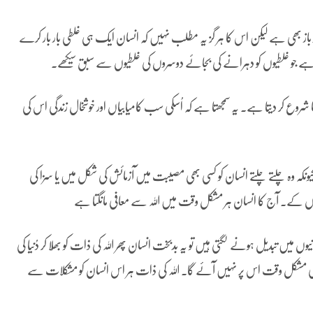
لد باز بھی ہے لیکن اس کا ہر گز یہ مطلب نہیں کہ انسان ایک ہی غلطی بار بار کرے
 وہ ہے جو غلطیوں کو دہرانے کی بجائے دوسروں کی غلطیوں سے سبق سیکھے۔
نا شروع کر دیتا ہے۔ یہ سمجھتا ہے کہ اُسکی سب کامیابیاں اور خوشخال زندگی اس کی
یونکہ وہ چلتے چلتے انسان کو کسی بھی مصیبت میں آزمائش کی شکل میں یا سزا کی
روں کے۔ آج کا انسان ہر مشکل وقت میں اللہ سے معافی مانگتا ہے
وں میں تبدیل ہونے لگتی ہیں تو یہ بدبخت انسان پھر اللہ کی ذات کو بھُلا کر دُنیا کی
 کوئی مشکل وقت اس پر نہیں آئے گا۔ اللہ کی ذات ہر اس انسان کو مشکلات سے