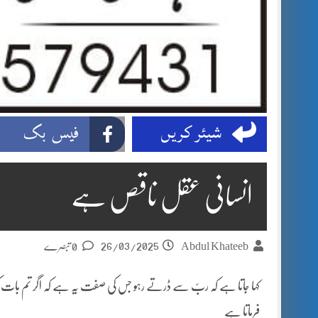
شیئر کریں
فیس بک
انسانی عقل ناقص ہے
26/03/2025
Abdul Khateeb
0 تبصرے
کہا جاتا ہے کہ ربّ سے ڈرتے رہو جس کی صفت یہ ہے کہ اگر تم بات کرو تو
فرماتا ہے