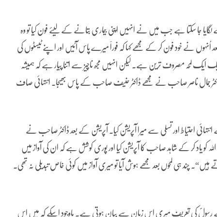
 جا سکتا ہے جب میں نے انہیں اپنی بیماری بتانے کے لیئے فون کیا تو وہ
ُنہوں نے خود فون کر کے مجھے کہا کہ فوراََ میرے پاس آئیں اور اپنے ٹیسٹوں کی
 ایک لمحہ مصروف ترین ہے۔ لیکن انہیں مجھ ناچیز سے اتنا پیار ہے کہ ہمیشہ
 ڈاکٹر جمال ناصر صاحب نے مجھے ڈاکٹر حنیف صاحب کے پاس بھیجا۔ انتہائی صاف
م دیا اور 26 مارچ 2010 کو ڈاکٹر صاحب نے انتہائی احتیاط اور تسلی سے میرا آپریشن کیا۔ آپریشن کے بعد ڈاکٹر صاحب نے
 کو یاد کر کے شاہد صاحب کا آپریشن کیا اور پوری کوشش ہے کہ ان کی آواز میں
 ہیں“۔ چند ہی لمحوں بعد مجھے ہوش آیا تو میری آواز میں کوئی خاص تبدیلی نہ تھی۔
اللہ کے رسولؐ کی تعریف میری اس زبان سے بیان ہوتی ہے۔ باوجود اسکے کہ میں اس