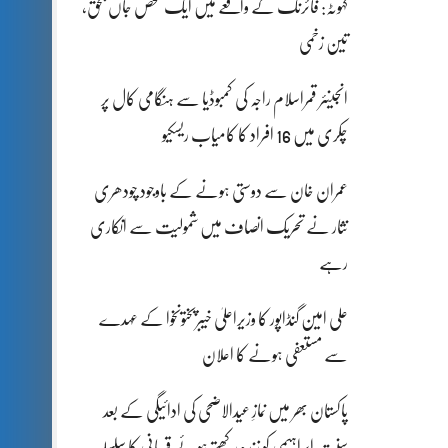
کہوٹہ: فائرنگ کے واقعے میں ایک شخص جاں بحق،
تین زخمی
انجینئر قمراسلام راجہ کی کمبوڈیا سے ہنگامی کال پر
چکری میں 16 افراد کا کامیاب ریسکیو
عمران خان سے دوستی ہونے کے باوجود چودھری
نثار نے تحریک انصاف میں شمولیت سے انکاری
رہے
علی امین گنڈاپور کا وزیراعلیٰ خیبرپختونخوا کے عہدے
سے مستعفی ہونے کا اعلان
پاکستان بھر میں نمازِ عیدالاضحی کی ادائیگی کے بعد
سنتِ ابراہیمی کو زندہ رکھتے ہوئے قربانی کا سلسلہ