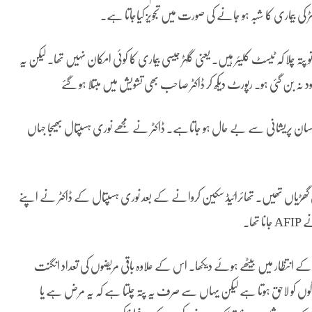
 چلا کہ ٹیسٹ کلیئر ہیں۔ یعنی گلہڑ جیسی بیماری کا کوئی امکان نہیں تھا۔ لیکن یہ
نہ بن گئی ہو۔ رپورٹ دیکھ کر ڈاکٹر صاحب بھی تشویش میں مبتلا ہو گئے
 انسان پریشانی سے بے حال ہو جاتاہے۔ ڈاکٹر نے مجھے نوری ہسپتال بھیجا جہاں
ت کی گھڑیاں تھیں۔ تھائرائیڈ سکین کروانے کے بعد نوری ہسپتال کے ڈاکٹر نے اپنے
ھا۔
ے انتظار میں بیٹھے ہوئے دیکھا۔ اس کے علاوہ باقی مریضوں کی تعداد انگنت
وں کو لاحق ہوتا ہے لیکن یہاں سے صرف یہ پتہ چلتا ہے کہ یہ مرض ہے یا