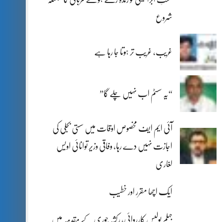
شروع
غریب، غریب تر ہوتا جا رہا ہے
“یہ سسٹم اب نہیں چلے گا”
آئی ایم ایف مخصوص اوقات میں سستی بجلی کی
اجازت نہیں دے رہا، وفاقی وزیر توانائی اویس
لغاری
ایک اچھا مقرر اور خطیب
جہلم پولیس کارروائی، رکشہ چوری کے مقدمہ میں