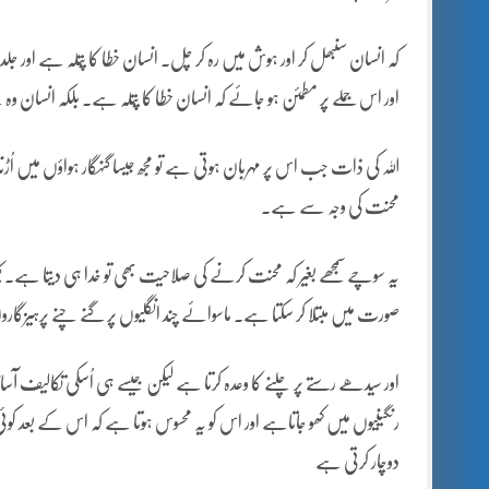
کہ انسان سنبھل کر اور ہوش میں رہ کر چل۔ انسان خطا کا پُتلہ ہے اور ج
اور اس جملے پر مطمئن ہو جائے کہ انسان خطا کا پُتلہ ہے۔ بلکہ انسان
اللہ کی ذات جب اس پر مہربان ہوتی ہے تو مجھ جیسا گنہگار ہواؤں میں اُڑ
محنت کی وجہ سے ہے۔
یہ سوچے سمجھے بغیر کہ محنت کرنے کی صلاحیت بھی تو خدا ہی دیتا ہے۔ ک
صورت میں مبتلا کر سکتا ہے۔ ماسوائے چند انگلیوں پر گنے چنے پرہیزگا
اور سیدھے رستے پر چلنے کا وعدہ کرتا ہے لیکن جیسے ہی اُسکی تکالیف آسانی
رنگینیوں میں کھو جاتاہے اور اس کو یہ محسوس ہوتا ہے کہ اس کے بعد
دوچار کرتی ہے