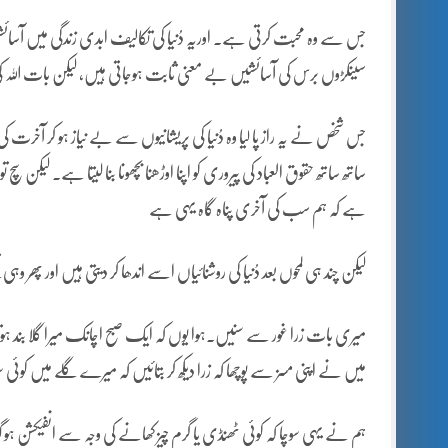
جس سے وہ محبت کرتی ہے۔ اوریہ دُنیا کی تکالیف ابدی زندگی میں آسائش
سینکڑوں برس کی آسائشیں بے معنی ثابت ہوجاتی ہیں، لیکن بات اللہ 
جس شخص نے یہ راز پا لیا وہ دُنیا کی پریشانیوں سے بے نیاز ہو کر آخرت کی
ساتھ ساتھ حقوق العباد کی پیروری کو اپنا اوڑھنا بچھونا بنا لیتا ہے۔ لیکن 
ہے کہ ہم سب کی آخری پناہ گاہ یہی ہے
لیکن چند ہی لمحوں بعد دُنیا کی روشنائیاں اسے اندھا کر دیتی ہیں اور پھر
میری بات زرا غور سے سنیں۔ہوا یوں کہ ایک صبح اچانک میرا گلا بند ہوتا 
میں نے اپنی مسز سے پوچھا کہ زرا دیکھ کر بتائیں کہ میرے گلے میں کوئی
ہم نے یہی سوچا کہ کوئی ٹھنڈی یا گرم چیز کھانے کی وجہ سے انفیکشن ہو گی