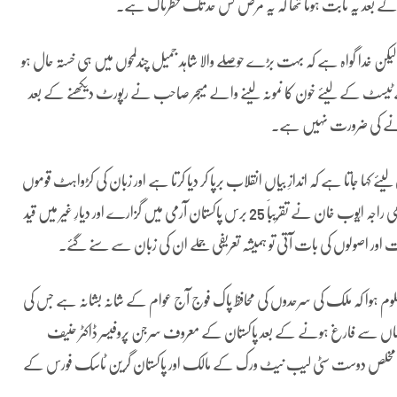
ے بعد یہ ثابت ہونا تھا کہ یہ مرض کس حد تک خطرناک ہے۔
ا۔ لیکن خدا گواہ ہے کہ بہت بڑے حوصلے والا شاہد جمیل چندلمحوں میں ہی خستہ حال ہو
میرے ٹیسٹ کے لیئے خون کا نمونہ لینے والے میجر صاحب نے رپورٹ دیکھنے کے بعد
ن ہونے کی ضرورت نہیں ہے۔
کہا جاتا ہے کہ اندازِ بیاں انقلاب برپا کر دیا کرتا ہے اور زبان کی کڑواہٹ قوموں
تک کو جنگ و جدل کی کھائی میں پھینک دیا کرتی ہے۔ میرے والد گرامی راجہ ایّوب خان نے تقریباََ 25 برس پاکستان آرمی میں گزارے اور دیارِ غیر میں قید
اور اصولوں کی بات آتی تو ہمیشہ تعریفی جملے ان کی زبان سے سنے گئے۔
معلوم ہوا کہ ملک کی سرحدوں کی محافظ پاک فوج آج عوام کے شانہ بشانہ ہے جس کی
یہ کہ یہاں سے فارغ ہونے کے بعد پاکستان کے معروف سرجن پروفیسر ڈاکٹر حنیف
 مخلص دوست سٹی لیب نیٹ ورک کے مالک اور پاکستان گرین ٹاسک فورس کے