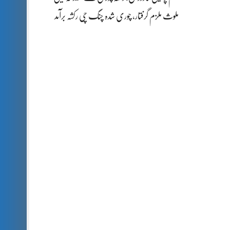
ملوث ملزم گرفتار، چوری شدہ چنگ چی رکشہ برآمد