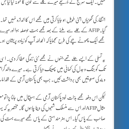
نہیں۔ ایک سرنج کے ذریعے میرے گلے سے خون کا نمونہ لیا گیا جس ک
انتظار کی گھڑیاں اتنی طویل ہو جایا کرتی ہیں مجھے اس کا اندازہ نہیں تھ
گیا۔AFIP کے عملے سے ملنے کے بعد مجھے بہت حوصلہ ہوا اور 
مجھے ایک چھوٹے بچے کی طرح سمجھایا کہ الحمداللہ آپ کو زیادہ پریشا
یہ تسلی کے ایسے جملے تھے جنہوں نے مجھے نئی زندگی عطا کر دی۔ اسی لیئے 
و بند کی صعوبتیں بھی برداشت کیں۔ جب بھی پاکستان آرمی کے اقدامات 
لیکن اس دفعہ مجھے بذات خود پاکستان آرمی کے ہسپتال میں جانا پڑا تو 
مثالAFIPاور اس سے منسلک شعبوں کی دینا چاہوں گا۔ مختصر 
صاحب کے پاس گیا۔ اس ہنر مند ہستی کے پاس مجھے میرے بہت کی
پریزیڈنٹ ڈاکٹر جمال ناصر صاحب نے بھیجا۔