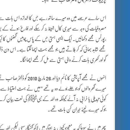
اس سارے عرصے میں وہ میرے ساتھ رہے جس کا اندازہ اس بات سے لگایا
مصروفیات کی وجہ سے میری کال اٹینڈ نہ کر سکے اور فارغ ہونے کے بعد ا
رپورٹس مجھے دکھائیں۔ ایک ایسی ہستی جس کے پاس چوبیس گھنٹوں کا ایک
مجھے شاہد بھائی کہ کر بُلاتے ہیں جو مجھے بہت اچھا لگتا ہے۔ اس دن
گو اور کھری بات کرنے والی ہستی سے مل کر مجھے اچھا لگا۔
انہوں نے مجھے آپریشن کا ٹائ
میرے گھر والوں کو جو جملے بولے وہ یہ تھے ”میں نے بہت احتیاط سے اللہ
کوئی تبدیلی یا خرابی نہ آئے کیونکہ وہ اللہ کے نبیﷺ کی نعت بیان کرتے
جو کہ میرے لیئے حیران کن بات تھے۔
پھر میں نے سوچا کہ یہ معجزہ کیوں نہ ہوتا، میں لاکھ گنہگار سہی لیکن 