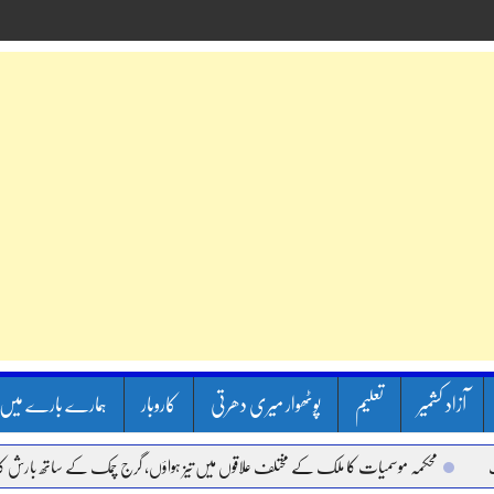
آزاد کشمیر
تعلیم
پوٹھوار میری دھرتی
کاروبار
ہمارے بارے میں
مہ موسمیات کا ملک کے مختلف علاقوں میں تیز ہواؤں، گرج چمک کے ساتھ بارش کا الرٹ جاری