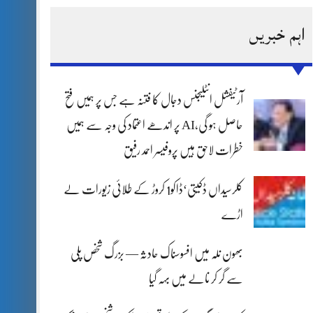
اہم خبریں
آرٹیفشل انٹلیجنس دجال کا فتنہ ہے جس پر ہمیں فتح
حاصل ہو گی،AI پر اندھے اعتماد کی وجہ سے ہمیں
خطرات لاحق ہیں پروفیسر احمد رفیق
کلرسیداں ڈکیتی‘ڈاکو1 کروڑ کے طلائی زیورات لے
اڑے
بھون نلہ میں افسوسناک حادثہ — بزرگ شخص پلی
سے گر کر نالے میں بہہ گیا