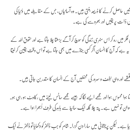
یں حاصل کرنے کا ذریعہ بنتی ہیں۔ وہ آسانیاں، جس کے مقابلے میں دُنیا کی
کی ذا ت پر یقیں اور بھروسے کی ہے۔
 فکر میں رہ کر اس سنہری زندگی کو سوچ کر آگے بڑھتا چلا جاتا ہے اور حقوق اللہ کے
سچ تو یہ ہے کہ آج کا انسان اگر کسی جنازے میں بھی جاتا ہے تو اس وقت یقین کر لیتا
 وہی قہقہے اور وہی لُطف و سرور کی محفلیں آج کے انسان کا مقدر بن جاتی ہیں۔
ہوا محسوس ہوا اور مجھے ایسے لگا کہ جیسے مجھے سانس لینے میں رکاوٹ ہو رہی ہو۔
 سوجن تو نہیں ہے۔ پتہ چلا گلہ ایک سائیڈ سے باہرکی طرف اُبھرا ہوا ہے۔
ا ہے۔ لیکن پریشانی میں سارا دن گزرا۔ شام کو جب ڈاکٹر کو دکھایا تو ڈاکٹر نے ایک