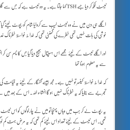
ٹیسٹ لکھ کر دیا جسے TSH کہا جاتا ہے۔ یہ وہ ٹیسٹ ہے کہ جس سے گلہڑ کی بیماری کا شبہ ہو جانے کی صورت میں تجویز کیاجاتا ہے۔
اگلے ہی دن میں نے وہ ٹیسٹ لیب سے کروایا شام کو رپورٹ لینے گیا تو پتہ
خوشی کی بات نہیں تھی خطرے کی گھنٹی تھی کہ خدا نہ خواستہ خطرناک غدود 
اور اگلے ٹیسٹ کے لیئے مجھے اس ہسپتال بھیج دیا گیا جس کا نام سن کر
سے یہ معلوم ہونا تھا
کہ خدا نہ خواستہ کینسر تو نہیں ہے۔ مجھ جیسے گنہگار کے لیئے یہ قیام
تجربے سے بتایا کہ یہ خطرناک نہیں ہو گا انشاء اللہ۔ اس کے بعد میں نے AFIP جانا ت
یہ رپورٹ لے کر جب میں وہاں پہنچا تو میں نے چارلوگوں کو اس ٹیسٹ ک
تھی۔ اس ٹیسٹ کے لیئے تعداد اس لیئے کم تھی کہ یہ مرض بہت کم لوگ