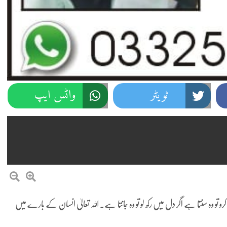
ٹویٹر
واٹس ایپ
 وہ سنتا ہے اگر دل میں رکھ لو تو وہ جانتا ہے۔ اللہ تعالیٰ انسان کے بارے میں