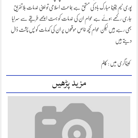
پوری ٹیم یقینا مبارک باد کی مستحق ہے جماعت اسلامی تو اپنی خدمات بلاتفریق
جاری رکھے ہوئے ہے عوام ان کی خدمات کو بہت اچھے طریقے سے سراہا
بھی رہے ہیں لیکن عوام کچھ خاص موقعوں پر ان کی کدمات کو پس پشت ڈال
دیتے ہیں
کیٹاگری میں :
کالم
مزید پڑھیں