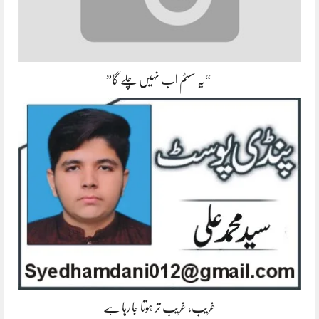
“یہ سسٹم اب نہیں چلے گا”
غریب، غریب تر ہوتا جا رہا ہے