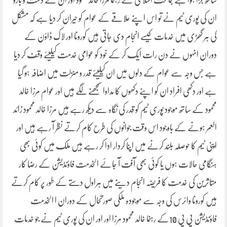
ساتھ جڑا ہوا ہے جماعت اسلامی کے رہنما مرزا خالد محمود اور ان کے دست و بازو
ان کی پوری ٹیم نے تو اس اپنے علاقے کے عوام کو حیران کر دیا ہے کہ مشکل
کی ہر گھڑی میں خدمات کیسے انجام دی جاتی ہیں کورونا اور لاک ڈاؤن کے
دوران انہوں نے دن رات ایک کر کے خود کو عوامی خدمت کیلیئے وقف کر دیا
ہے جس وجہ سے عوام کے دلوں میں ان کیلیئے قدر و منزلت میں اضافہ ہو گیا
ہے اور دکھی افراد ان کو اپنے دکھوں کا مداوا سمجھنے لگے ہیں اور عوام مرزا خالد
محمود کے ساتھ موجود پوری ٹیم کو قدر کی نگاہ سے دیکھ رہے ہیں مرزا خالد محمود زائد
العمر ہونے کے باوجود اس وقت جوانوں کی طرح کام کرتے نظر آ رہے ہیں اور
اپنی ٹیم کا حوصلہ بلند کرنے میں اپنا کردار ادا کر رہے ہیں ملک میں کوئی بھی
ہنگامی حالات ہوں یا کوئی بھی آفت آ جائے الخدمت فاؤنڈیشن کے رضا کار
متاثرین کی خدمت کا فریضہ انجام دینے میں ہراول دستے کے طور پر کام کرتے
ہیں کورونا وائرس کی وجہ سے موجودہ ملکی صورتحال کے دوران ا الخدمت
فاؤنڈیشن پی پی 10کے رہنما خالد محمود مرزا اور اور ان کی پوری ٹیم نے جو خدمات