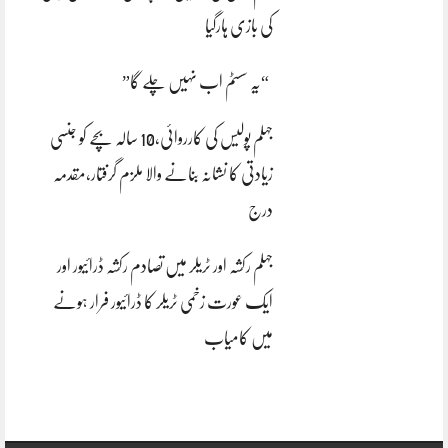
کی بازی ہارگیا
“یہ سسٹم اب نہیں چلے گا”
جہلم پولیس کی کارروائی،10 سالہ بچے کو جنسی
زیادتی کا نشانہ بنانے والا ملزم گرفتار،مقدمہ
درج
جہلم رکشہ اور ٹریلر میں تصادم رکشہ ڈرائیور اور
ایک عورت زخمی ٹریلر کا ڈرائیور فرار ہونے
میں کامیاب