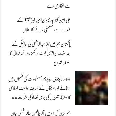
سے انکاری رہے
علی امین گنڈاپور کا وزیراعلیٰ خیبرپختونخوا کے
عہدے سے مستعفی ہونے کا اعلان
پاکستان بھر میں نمازِ عیدالاضحی کی ادائیگی کے
بعد سنتِ ابراہیمی کو زندہ رکھتے ہوئے قربانی کا
سلسلہ شروع
**راولپنڈی: پٹرولیم مصنوعات کی قیمتوں میں
اضافے اور مہنگائی کے خلاف جماعت اسلامی
کا دھرنا، شہریوں کی بڑی تعداد کی شرکت**
جہلم ٹرین کی زد میں آکر چالیس سالہ شخص جان