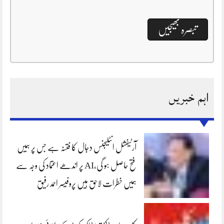
اہم خبریں
آرٹیفشل انٹلیجنس دجال کا فتنہ ہے جس پر ہمیں
فتح حاصل ہو گی،AI پر اندھے اعتماد کی وجہ سے
ہمیں خطرات لاحق ہیں پروفیسر احمد رفیق