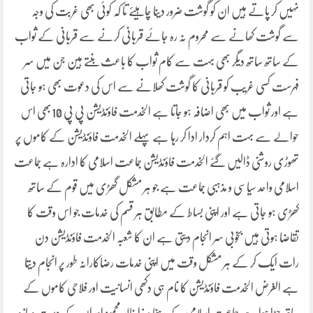
نہیں کر پاتے ہیں ان کو گوشت ضرور دینا چاہیئے تا کہ کوئی بھی غربت کی وجہ
سے گوشت کھانے سے محروم نہ رہ جائے قربانی کرنے سے قربانی کے ثواب
کے ساتھ ساتھ دیگر بھی بہت سے کام ثواب کا باعث بنتے ہین جن میں سر
فہرست کسی غریب کو قربانی کا گوشت کھلانے سے اس کی دعوت بھی ہو جاتی
ہے اور ثواب میں بھی اضافہ ہو جاتا ہے الخدمت فاؤنڈیشن پی پی 10بھی اس
حوالے سے بہت اہم کردار ادا کر رہا ہے پہلے الخدمت فاؤنڈیشن کے کاموں پر
تھوڑی روشنی ڈالیں گئے الخدمت فاؤنڈیشن جماعت اسلامی کا ادارہ ہے جماعت
اسلامی واحد سیاسی و مذہبی جماعت ہے جو ہر مشکل گھڑی میں قوم کے ساتھ
کھڑی ہو جاتی ہے اور اپنی بساط کے مطابق ہر قسم کی خدمات جو اس وقت کا
تقاضا ہوتی ہیں بخوبی سر انجام دیتی ہے ان کا شعبہ الخدمت فاؤنڈیشن دن
رات ایک کر کے ہر مشکل وقت میں اپنی خدمات رضاکارانہ طور پر انجام دیتا
ہے الغرض الخدمت فاؤنڈیشن کا نام ہی دکھی انسانیت اور فلاحی کاموں کے