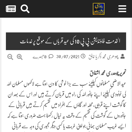
Skip
to
content
الخدمت فاؤنڈیشن پی پی 10 کی عید قرباں کے موقع پر خدمات
30/07/2021
چودھری محمد ذکریا خالق
0 تبصرے
تحریر چوھدری محمد اشفاق
عید الاضحی مسلمانوں کیلیئے سب سے بڑا خوشی کا دن ہوتا ہے لاکھوں مسلمان اللہ
کی خونودی کیلیئے اپنے جانور اللہ کی راہ میں قربان کرتے ہیں اور اس کے بعد ان
کا گوشت اپنے قریبی،محلہ اور گاؤں کے افراد میں تقسیم کرتے ہیں قربانی کے
جانوروں کے گوشت کی تقسیم کے وقت یہ خیال رکھنا بہت ضروری ہوتا ہے کہ
ایسے غریب مسلمان بھائی جو اپنی غربت یا کسی دیگر مجبوری کی وجہ سے قربانی