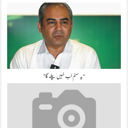
“یہ سسٹم اب نہیں چلے گا”