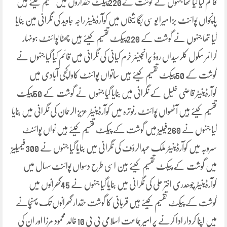
قائم کیا گیا تھا جنہوں نے گوشت کے220پیکٹ حقداروں میں تقسیم کیئے ہیں
پانچواں پوائنٹ بڑا میرا یو سی بگا شیخاں میں کوآرڈینیٹر راجہ جاوید کی نگرانی مین بنایا
گیا تھا جنہوں نے گوشت کے 220پیکٹ تقسیم کیئے ہیں چھٹا پوائنٹ ہونہار
گرائمر سکول کلرسیداں روڈ پرانجینئر خرم کیانی کی نگرانی میں قائم کیا گیا جنہوں نے
گوشت کے 50پیکٹ تقسیم کیئے ہیں ساتواں پوائنٹ کاوا کچی آبادی میں
کوآرڈینیٹر قاضی خلیل کے نگرانی میں بنایا گیا جنہوں نے گوشت کے 50پیکٹ
تقسیم کیئے ہیں آٹھواں پوائنٹ رنوترہ میں کوآرڈینیٹر عزیز الرحمان کی نگرانی میں بنایا
گیا جنہوں نے 260فیملیز میں گوشت کے پیکٹ تقسیم کیئے ہیں نواں پوائنٹ
سروبہ میں کوآرڈینیٹر ملک عبدالرؤف کی نگرانی میں بنایا گیا جنہوں نے 300فیمیلیز
میں گوشت کے پیکٹ تقسیم کیئے ہین اسی طرح دسواں پوائنٹ سہال میں
کوآرڈینیٹر چوھدری اختر علی کی نگرانی میں بنایا گیا جنہوں نے 45گھرانوں میں
گوشت کے پیکٹ تقسیم کیئے ہیں قربانی کا گوشت حقدار گھرانوں تک پہنچانے
میں اپنا کردار ادا کرنے پر امیر جماعت اسلامی پی پی 10خالد محمود مرزا اور ان کی