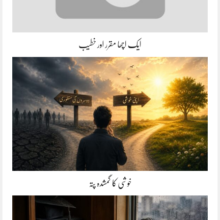
ایک اچھا مقرر اور خطیب
خوشی کا گمشدہ پتہ