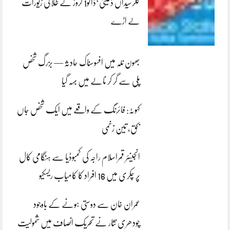
کلرسیداں ڈکیتی‘ڈاکو1 کروڑ کے طلائی زیورات
لے اڑے
بھون نلہ میں افسوسناک حادثہ — بزرگ شخص
پلی سے گر کر نالے میں بہہ گیا
کہوٹہ: فائرنگ کے واقعے میں ایک شخص جاں
بحق، تین زخمی
انجینئر قمراسلام راجہ کی کمبوڈیا سے ہنگامی کال
پر چکری میں 16 افراد کا کامیاب ریسکیو
عمران خان سے دوستی ہونے کے باوجود
چودھری نثار نے تحریک انصاف میں شمولیت