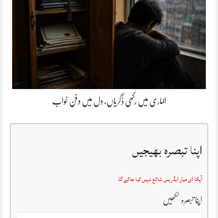
الماری میں رکھی ڈگریاں، دل میں دفن خواب
اپنا تبصرہ بھیجیں
آپکا ای میل ایڈریس شائع نہیں کیا جائے گا
اپنا تبصرہ لکھیں