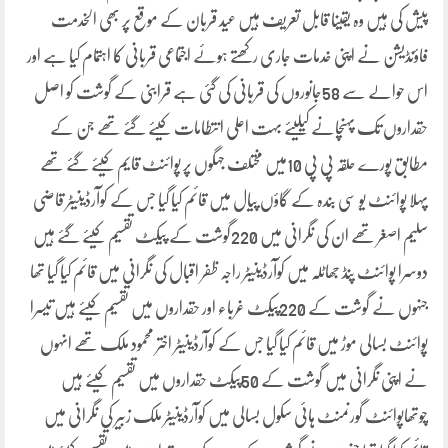
پیش کی ہیں وہ یقینا قابل تعریف ہیں عید قربان کے موقع پر بھی الخدمت
فاؤنڈیشن نے اپنی خدمات جاری رکھتے ہوئے اجتماعی قربانی کا اہتمام کیا ہے اور
اس حوالے سے 58جانوروں کی قربانی کی گئی ہے قرابنی کے گوشت کو اصل
حقداروں تک پہنچانے کیلیئے بہت اعلی انتطامات کیئے گئے تھے جن کے
مطابق پورے حلقہ پی پی 10میں مختلف جہگوں پر پوائنٹ قایم کیئے گئے تھے
پہلا پوائنٹ یو سی بندہ کے گاؤں پیال میں قائم کیا گیا جس کے کوآرڈینیٹر قاضی
سلیم اصغر تھے ان کی نگرانی میں 220گوشت کے پیکٹ تقسیم کیئے گئے ہیں
دوسرا پوائنٹ پنڈ جھاٹلہ میں کوآرڈینیٹر راجہ ظفر اقبال کی نگرانی میں قائم کیا گیا تھا
جنہوں نے گوشت کے 220پیکٹ غرباء اور حقداروں میں تقسیم کیئے ہیں تیسرا
پوائنٹ بسالی موڑ میں قائم کیا گیا جس کے کوآرڈینیٹر اختر محمود ملک تھے انہوں
نے اپنی نگرانی میں گوشت کے 50پیکٹ حقداروں میں تقسیم کیئے ہیں
چوتھاپوائنٹ گورنمنٹ ہائی سکول بسالی میں کوآرڈینیٹر ملک زبیر کی نگرانی میں