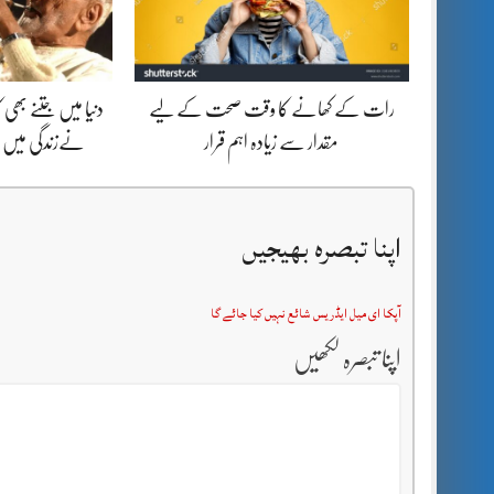
رات کے کھانے کا وقت صحت کے لیے
دنیا میں جتنے بھ
مقدار سے زیادہ اہم قرار
نےزندگی میں ب
اپنا تبصرہ بھیجیں
آپکا ای میل ایڈریس شائع نہیں کیا جائے گا
اپنا تبصرہ لکھیں