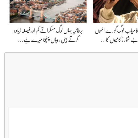
ی کامیاب لوگ گزرے انہوں
برطانیہ جہاں لوگ مسکراتے کم اور فیصلہ زیادہ
ے شمار ناکامیوں کا…
کرتے ہیں، وہاں پہنچنا میرے لیے…