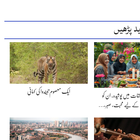
د پڑھیں
ایک معصوم تیندوا کی کہانی
لقات میں پوشیدہ, ان کو
 کے لیے محبت، صبر،…