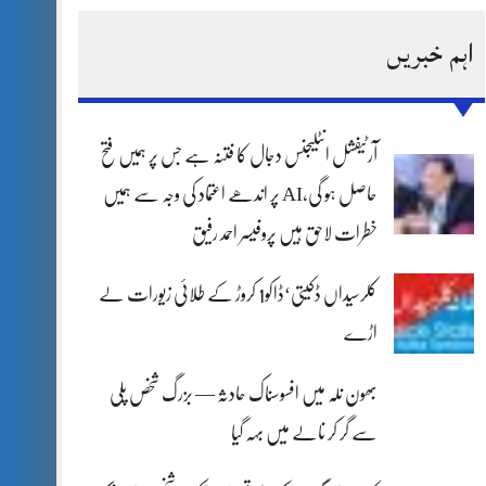
اہم خبریں
آرٹیفشل انٹلیجنس دجال کا فتنہ ہے جس پر ہمیں فتح
حاصل ہو گی،AI پر اندھے اعتماد کی وجہ سے ہمیں
خطرات لاحق ہیں پروفیسر احمد رفیق
کلرسیداں ڈکیتی‘ڈاکو1 کروڑ کے طلائی زیورات لے
اڑے
بھون نلہ میں افسوسناک حادثہ — بزرگ شخص پلی
سے گر کر نالے میں بہہ گیا