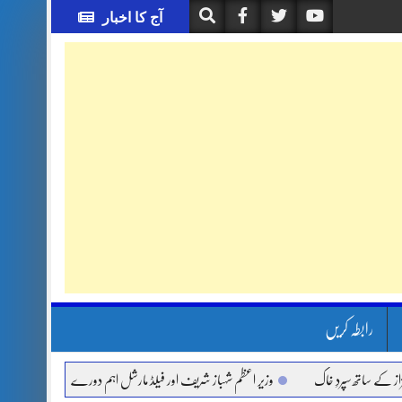
آج کا اخبار
رابطہ کریں
اتھ سپردِ خاک
وزیر اعظم شہباز شریف اور فیلڈ مارشل اہم دورے پر سعودی عرب روانہ