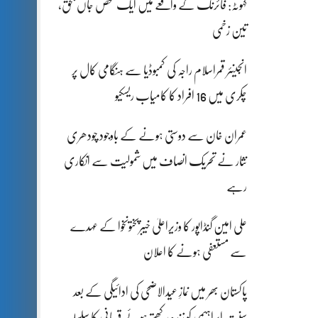
کہوٹہ: فائرنگ کے واقعے میں ایک شخص جاں بحق،
تین زخمی
انجینئر قمراسلام راجہ کی کمبوڈیا سے ہنگامی کال پر
چکری میں 16 افراد کا کامیاب ریسکیو
عمران خان سے دوستی ہونے کے باوجود چودھری
نثار نے تحریک انصاف میں شمولیت سے انکاری
رہے
علی امین گنڈاپور کا وزیراعلیٰ خیبرپختونخوا کے عہدے
سے مستعفی ہونے کا اعلان
پاکستان بھر میں نمازِ عیدالاضحی کی ادائیگی کے بعد
سنتِ ابراہیمی کو زندہ رکھتے ہوئے قربانی کا سلسلہ