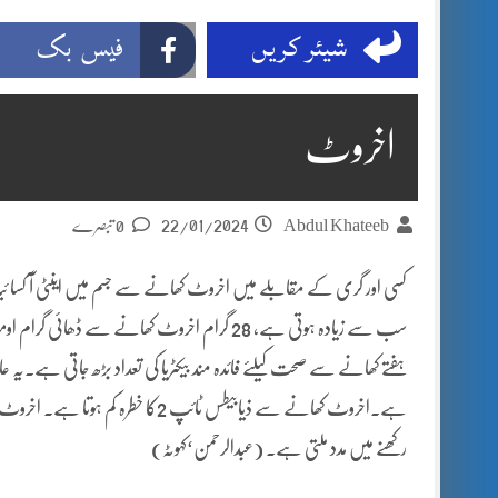
شیئر کریں
فیس بک
اخروٹ
22/01/2024
Abdul Khateeb
0 تبصرے
کسی اور گری کے مقابلے میں اخروٹ کھانے سے جسم میں اینٹی آ کسا 
ہفتے کھانے سے صحت کیلئے فائدہ مند بیکٹریا کی تعداد بڑھ جاتی ہے۔یہ ع
ہے۔اخروٹ کھانے سے ذیابیطس ٹائپ 2کا 
رکھنے میں مدد ملتی ہے۔ (عبدالرحمن‘کہوٹہ)