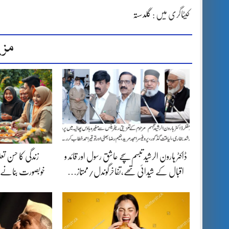
کیٹاگری میں :
گلدستہ
مزی
ڈاکٹر ہارون الرشید تبسم سچے عاشق رسول اور قائد و
زندگی کا حسن تع
اقبال کے شیدائی تھے،تفاخرگوندل/ممتاز…
خوبصورت بنانے