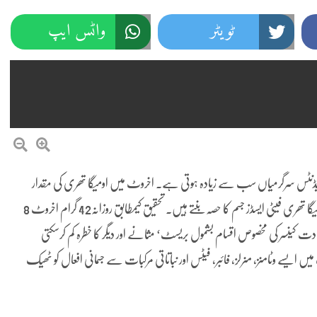
ٹویٹر
واٹس ایپ
ئیڈنٹس سرگرمیاں سب سے زیادہ ہوتی ہے۔ اخروٹ میں اومیگا تھری کی مقدار
سب سے زیادہ ہوتی ہے، 28 گرام اخروٹ کھانے سے ڈھائی گرام اومیگا تھری فیٹی ایسڈز جسم کا حصہ بنتے ہیں۔ تحقیق کیمطابق روزانہ42 گرام اخروٹ 8
ادت کینسر کی مخصوص اقسام بشمول بریسٹ‘ مثانے اور دیگر کا خطرہ کم کرسکتی
خطرہ کم ہوتا ہے۔ اخروٹ میں ایسے وٹامنز، منرلز، فائبر، فیٹس اور نباتاتی مرکبات سے جسمانی افعال کو ٹھیک