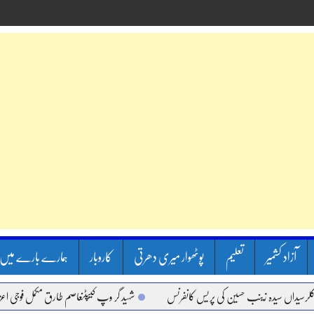
آزاد کشمیر
تعلیم
پوٹھوار میری دھرتی
کاروبار
ہمارے بارے میں
اں سیدہ زینب حسین کی پریس کانفرنس
شہید گر وپ کیپٹنعاصم طارق مکمل فوجی اعزاز کے س