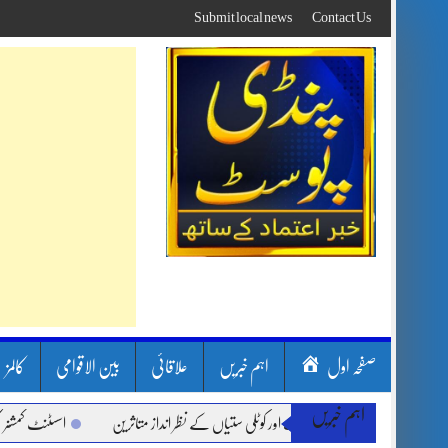
Skip
Submit local news
Contact Us
to
content
صفحہ اول
اہم خبریں
علاقائی
بین الاقوامی
کالمز
اہم خبریں
ون بارشیں، لینڈ سلائیڈنگ اور کوٹلی ستیاں کے نظر انداز متاثرین
اسسٹنٹ کمشنر کلرسید