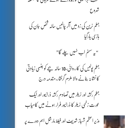
شروع
جہلم ٹرین کی زد میں آکر چالیس سالہ شخص جان کی
بازی ہارگیا
“یہ سسٹم اب نہیں چلے گا”
جہلم پولیس کی کارروائی،10 سالہ بچے کو جنسی زیادتی
کا نشانہ بنانے والا ملزم گرفتار،مقدمہ درج
جہلم رکشہ اور ٹریلر میں تصادم رکشہ ڈرائیور اور ایک
عورت زخمی ٹریلر کا ڈرائیور فرار ہونے میں کامیاب
وزیر اعظم شہباز شریف اور فیلڈ مارشل اہم دورے پر