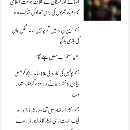
اضافے اور مہنگائی کے خلاف جماعت اسلامی
کا دھرنا، شہریوں کی بڑی تعداد کی شرکت**
جہلم ٹرین کی زد میں آکر چالیس سالہ شخص جان
کی بازی ہارگیا
“یہ سسٹم اب نہیں چلے گا”
جہلم پولیس کی کارروائی،10 سالہ بچے کو جنسی
زیادتی کا نشانہ بنانے والا ملزم گرفتار،مقدمہ
درج
جہلم رکشہ اور ٹریلر میں تصادم رکشہ ڈرائیور اور
ایک عورت زخمی ٹریلر کا ڈرائیور فرار ہونے