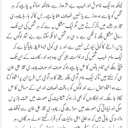
کیونکہ وہ ایک خاموش اور غریب بے اثر ووٹر ہے حالانکہ ہونا تو یہ چاہیے کہ ہر
شخص کو چاہے وہ ووٹر ہے یا نہیں انصاف ملنا چاہیے۔جس کا کہ با ر بار چوہدری
نثار ہر جلسے میں ذکر کرتے ہیں مگر ایک مشکل یہ ہے کہ ہر شخص کی ان تک
رسائی مشکل بلکہ نا ممکن ہے نہ ہی ہر شخص خط لکھ سکتا ہے بے شمار لوگوں کے
پاس رابطے کا کوئی ایڈریس نہیں ہے اور نہ ہی کوئی ایسا طریقہ بنایا گیا ہے کہ
ایک عام غریب شخص کی درخواست بغیر کسی جدو جہد اور رکاوٹ کے ان تک
پہنچ سکے ان تمام باتوں کا حل چاہیے جو کہ صرف اور صرف چوہدری نثار علی خان
ہی کر سکتے ہیں تا کہ ایک عام آدمی بلکہ حلقے کا ہر آدمی جس طرح ان پر اعتماد کرتا
ہے وہ اعتماد بحال رہے اور لوگوں کو بر وقت انصاف اور ان کے مسائل کا حل
نکالا جا سکے۔اور اہلکاروں کو بھی ڈر ہو کہ شکائیت کی صورت میں سخت باز پرس
ہوگی اور ذیادتی کی صورت میں سزا ملے گی۔ چوہدری نثار علی خان سے توقعات
وابستہ کی جاتی ہیں کہ وہ اپنی اعلی روایات کو برقرار رکھتے ہوئے ہر گاؤں،ہر