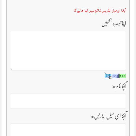
آپکا ای میل ایڈریس شائع نہیں کیا جائے گا
اپنا تبصرہ لکھیں
آپکا نام
*
آپکا ای میل ایڈریس
*