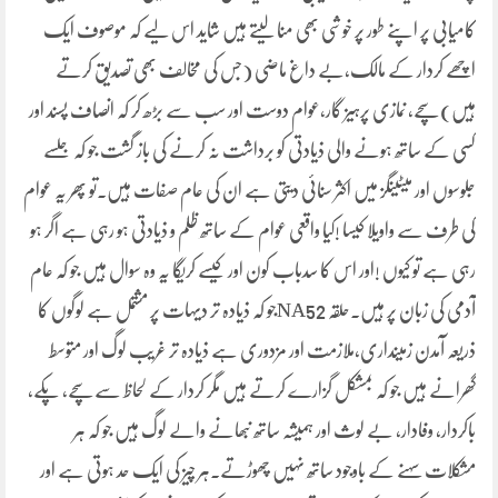
کامیابی پر اپنے طور پر خوشی بھی منا لیتے ہیں شاید اس لیے کہ موصوف ایک
اچھے کردار کے مالک،بے داغ ماضی (جس کی مخالف بھی تصدیق کرتے
ہیں) سچے، نمازی پرہیز گار،عوام دوست اور سب سے بڑھ کر کہ انصاف پسند اور
کسی کے ساتھ ہونے والی ذیادتی کو برداشت نہ کرنے کی باز گشت جو کہ جلسے
جلوسوں اور میٹینگز میں اکثر سنائی دیتی ہے ان کی عام صفات ہیں۔تو پھر یہ عوام
کی طرف سے واویلا کیسا !کیا واقعی عوام کے ساتھ ظلم و ذیادتی ہو رہی ہے اگر ہو
رہی ہے تو کیوں !اور اس کا سدباب کون اور کیسے کریگا یہ وہ سوال ہیں جو کہ عام
آدمی کی زبان پر ہیں۔حلقہ NA52جو کہ ذیادہ تر دیہات پر مشتمل ہے لوگوں کا
ذریعہ آمدن زمینداری،ملازمت اور مزدوری ہے ذیادہ تر غریب لوگ اور متوسط
گھرانے ہیں جو کہ بمشکل گزارے کرتے ہیں مگر کردار کے لحاظ سے سچے، پکے،
باکردار، وفادار، بے لوث اور ہمیشہ ساتھ نبھانے والے لوگ ہیں جو کہ ہر
مشکلات سہنے کے باوجود ساتھ نہیں چھوڑتے۔ہر چیز کی ایک حد ہوتی ہے اور