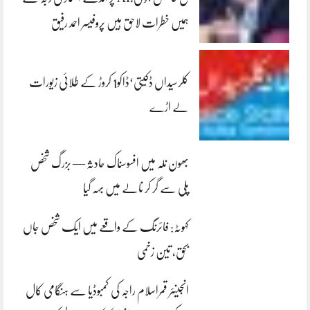
ہمیں خطرات لاحق ہیں پروفیسر احمد رفیق
کلرسیداں ڈکیتی‘ڈاکو1 کروڑ کے طلائی زیورات
لے اڑے
بھون نلہ میں افسوسناک حادثہ — بزرگ شخص
پلی سے گر کر نالے میں بہہ گیا
کہوٹہ: فائرنگ کے واقعے میں ایک شخص جاں
بحق، تین زخمی
انجینئر قمراسلام راجہ کی کمبوڈیا سے ہنگامی کال