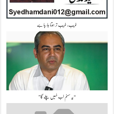
غریب، غریب تر ہوتا جا رہا ہے
“یہ سسٹم اب نہیں چلے گا”