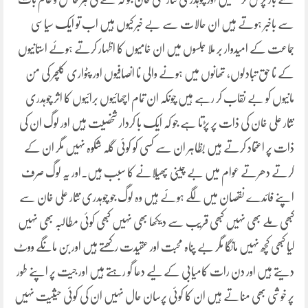
سے باخبر ہوتے ہیں ان حالات سے بے خبر کیوں ہیں اب تو ایک سیاسی
جماعت کے امیدوار بر ملا جلسوں میں ان خامیوں کا اظہار کرتے ہوئے استانیوں
کے نا حق تبادلوں، تھانوں میں ہونے والی نا انصافیوں اور پٹواری کلچر کی من
مانیوں کو بے نقاب کر رہے ہیں چونکہ ان تمام اچھائیوں برائیوں کا اثر چوہدری
نثار علی خان کی ذات پر پڑتا ہے جو کہ ایک با کردار شخصیت ہیں اور لوگ ان کی
ذات پر اعتماد کرتے ہیں بظاہر ان سے کسی کو کوئی گلہ شکوہ نہیں مگر ان کے
کرتے دھرتے عوام میں بے چینی پھیلانے کا سبب ہیں۔اور یہ لوگ صرف
اپنے فائدے نقصان میں لگے ہوئے ہیں وہ لوگ جو چوہدری نثار علی خان سے
کبھی ملے بھی نہیں کبھی قریب سے دیکھا بھی نہیں کبھی کوئی مطالبہ بھی نہیں
کیا کبھی کچھ نہیں مانگا مگر بے پناہ محبت اور عقیدت رکھتے ہیں اور بن مانگے ووٹ
دیتے ہیں اور دن رات کامیابی کے لیے دعا گو رہتے ہیں اور جیت پر اپنے طور
پر خوشی بھی مناتے ہیں ان کا کوئی پرسان حال نہیں ان کی کوئی حیثیت نہیں