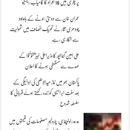
پر چکری میں 16 افراد کا کامیاب ریسکیو
عمران خان سے دوستی ہونے کے باوجود
چودھری نثار نے تحریک انصاف میں شمولیت
سے انکاری رہے
علی امین گنڈاپور کا وزیراعلیٰ خیبرپختونخوا کے
عہدے سے مستعفی ہونے کا اعلان
پاکستان بھر میں نمازِ عیدالاضحی کی ادائیگی کے
بعد سنتِ ابراہیمی کو زندہ رکھتے ہوئے قربانی کا
سلسلہ شروع
**راولپنڈی: پٹرولیم مصنوعات کی قیمتوں میں