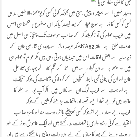
جس کا کوئی سفارشی یا
وسیلہ نہیں اسے ہمیشہ درپیش رہتی ہیں کیونکہ کوئی کسی کو پوچھنے والا نہیں نہ ہی
کسی کو کسی کا ڈر ہے سوچ بچار کے بعد فیصلہ کیا کہ اس موضوع پر لکھنا ہی اصل
میں غریب عوام کی آواز کو بلند کر کے صاحب موصوف تک پہنچانا ہی اصل میں
خدمت خلق ہے۔حلقہ NA52جو کہ عرصہ دراز سے چوہدری نثار علی خان کے
زیر سایہ ہے بعض اوقات اس میں تبدیلیاں ہوتی رہی ہیں مگر عوام تو عوام ہی
ہیں سو اچھے برے دن گزار رہے ہیں ۔خط کے قلم کار نے چوہدری نثار علی
خان اور ان کی بنائی گئی رابطہ کمیٹیوں کے کردار کی شکائیت کی جو کہ حقیقت
ہے اور بہت سے غریب لوگ ان سے نالاں ہیں۔اگر آپ پورے حلقے کا
جائزہ لیں تو بے شمار ایسے قصے اور واقعات پڑھنے کو ملیں گے جو کہ
غریب،بے سہارا،بے اثر جو کہ کسی کھڑپینچ، بااثر ،دولت مند اور نامزد صاحب
اختیار سے کوئی رشتہ داری یا تعلقات نہ رکھتے ہیں اور ایک خاموش ووٹر کے طور
پر ووٹ دینے کے بعد کامیابی کے لیے دن رات دعائیں مانگتے رہتے ہیں اور