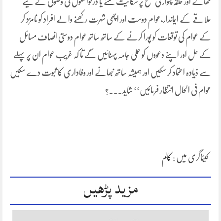
تھانے اور حلقہ پٹوار کی سطح پر شکائیت سننے یا درخواستوں کی وصولی کے لیے
علاقے کے ایماندار،عوام دوست اور اچھی شہرت رکھنے والے افراد کو نامزد کر
کے عوام کی توقعات کو پورا کرنے کے ساتھ ساتھ عوام دوستی انصاف مسائل
کے حل اور اپنے دعووں کو عملی جامہ پہنائیں گے تا کہ غریب عوام ان پر پہلے
سے ذیادہ اعتماد کر سکیں اور ہمیشہ ساتھ نبھانے اور وفاداری کا ثبوت دے سکیں
عوام فی الحال انتظار فرمائیں‘‘ شاید۔۔۔؟
کیٹاگری میں :
کالم
مزید پڑھیں