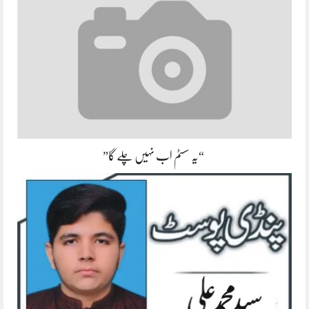
“یہ سسٹم اب نہیں چلے گا”