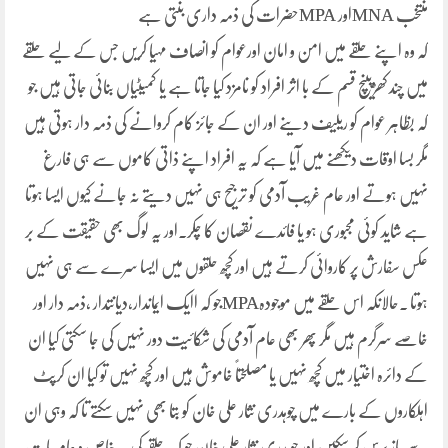
منتخب MNAاور MPAحضرات کی ذمہ داری بنتی ہے
کہ وہ اپنے حلقے میں امن و امان اورعوام کو انصاف مہیا کریں جس کے لیے حلقے
میں چند کھڑپینچ قسم کے با اثر افراد کو نامزد کیا جاتا ہے یا کمیٹیاں بنائی جاتی ہیں جو
کہ بظاہر عوام کو ریلیف دینے اور ان کے جائز کام کروانے کی ذمہ دار ہوتی ہیں
مگر بسا اوقات دیکھنے میں آیا ہے کہ یہ افراد اپنے ذاتی کاموں سے ہی فارغ
نہیں ہوتے اور عام غریب آدمی کو ترجیح ہی نہیں دیتے نہ جانے کیوں ایسا ہوتا
ہے شاید کوئی مجبوری ہو یا فائدے نقصان کا چکر۔اور یہ لوگ بھی حقیقت کے بر
عکس سفارش پر کاروائی کرتے ہیں اور کچھ حلقوں میں ایسا سرے سے ہی نہیں
ہوتا ۔حالانکہ اس حلقے میں موجودہMPAجو کہ اایک ایماندار،دیانتدار ،ذمہ دار اور
خاصے سرگرم ہیں مگر پھر بھی عام آدمی کی شکائیت دور نہیں کی جا سکتی کیا ان
کے دائرہ اختیار میں کچھ نہیں یا مصلحتاً خاموش ہیں اور کچھ نہیں تو کیا ان کرپٹ
اہلکاروں کے بارے میں چوہدری نثار علی خان کو بتا بھی نہیں سکتے تا کہ وہی ان
سے باز پرس کر سکیں اور چوہدری نثار علی خان جو کہ حلقے کی ہر خاص و عام بات