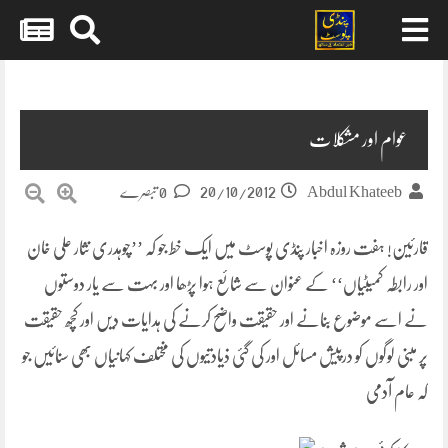
Skip
to
content
عوام اور مشکلات
20/10/2012
Abdul Khateeb
0 تبصرے
قارئین! ہفت روزہ اخبار پنڈی پوسٹ میں ایک خط جو کہ ’’چوہدری نثار علی خان
اور رابطہ کمیٹیاں‘‘ کے عنوان سے شائع ہوا پڑھا اور بہت سے یار دوستوں
نے اسے موضوع بنانے اور حقیقت واضح کرنے کی ہدایات دیں اور کچھ حقیقت
پر مبنی لوگوں کو درپیش مسائل اور کی گئی ذیادتیوں کی مختلف کہانیاں بھی سنائیں جو
کہ عام آدمی