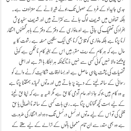
جدی جائیداد کے فرد کے حصول تک جوئے شیر لانے کے مترادف ہے۔
بلکہ تھانوں میں شریف لوگ جانے سے کتراتے ہیں اور شریف سفید پوش
افراد کی تضحیک کی جاتی ہے اور پٹواری کے دفتر کے دفتر کے باہر گھنٹوں انتظار
کرنا پڑتا ہے بلکہ پٹواری کو تلاش کرنا بھی ایک سنگین مسئلہ ہے رشوت کا یہ
حال ہے کہ ہر کام کے ریٹ مقرر ہیں اس کے بغیر کام نا ممکن ہے کوئی
پوچھنے والا نہیں کوئی کسی سے نہیں ڈرتا کیونکہ ہر اہلکار با اثر ہے اور اعلی
شخصیات کی پشت پناہی حاصل ہے اور بسا اوقات شکائیت کرنے والے کو
رسوائی کے ساتھ لینے کے دینے پڑ جاتے ہیں اور مدتوں خمیازہ بھگتنا پڑتا ہے
یہ وہ کام ہیں جو کہ جائز اور عام آدمی کا حق ہے مگر المیہ یہ ہے کہ اپنا حق لینے
کے لیے بہت کچھ گنواناں پڑتا ہے۔رہی بات کسی کے ساتھ نا انصافی یا حق
تلفی کی تو اس کے لیے مدتوں اور نسل در نسل تگ و دو اور انتظار کی ضرورت
ہے وہ بھی مقدر سے ان تمام معمولی باتوں کے ازالے کے لیے حلقے کے