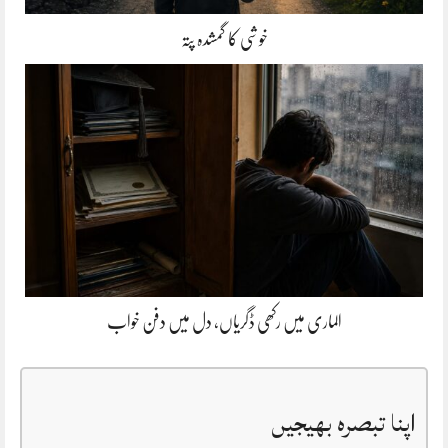
خوشی کا گمشدہ پتہ
الماری میں رکھی ڈگریاں، دل میں دفن خواب
اپنا تبصرہ بھیجیں