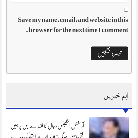
Save my name, email, and website in this
browser for the next time I comment.
اہم خبریں
آرٹیفشل انٹلیجنس دجال کا فتنہ ہے جس پر ہمیں
فتح حاصل ہو گی،AI پر اندھے اعتماد کی وجہ سے