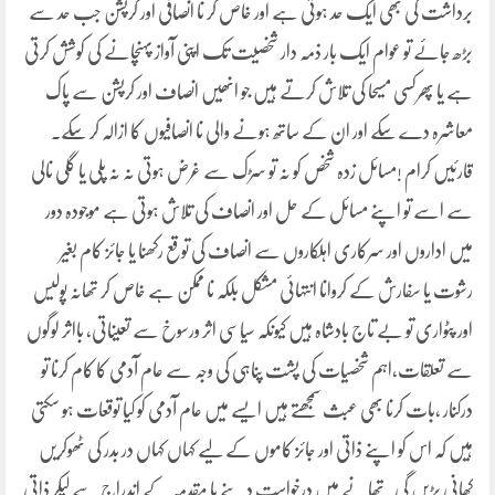
برداشت کی بھی ایک حد ہوتی ہے اور خاص کر نا انصافی اور کرپشن جب حد سے
بڑھ جائے تو عوام ایک بار ذمہ دار شخصیت تک اپنی آواز پہنچانے کی کوشش کرتی
ہے یا پھرکسی مسیحا کی تلاش کرتے ہیں جو انھیں انصاف اور کرپشن سے پاک
معاشرہ دے سکے اور ان کے ساتھ ہونے والی نا انصافیوں کا ازالہ کر سکے۔
قارئیں کرام !مسائل زدہ شخص کو نہ تو سڑک سے غرض ہوتی نہ نہ پلی یا گلی نالی
سے اسے تو اپنے مسائل کے حل اور انصاف کی تلاش ہوتی ہے موجودہ دور
میں اداروں اور سرکاری اہلکاروں سے انصاف کی توقع رکھنا یا جائز کام بغیر
رشوت یا سفارش کے کروانا انتہائی مشکل بلکہ نا ممکن ہے خاص کر تھانہ پولیس
اور پٹواری تو بے تاج بادشاہ ہیں کیونکہ سیاسی اثر ورسوخ سے تعیناتی، بااثر لوگوں
سے تعلقات،اہم شخصیات کی پشت پناہی کی وجہ سے عام آدمی کا کام کرنا تو
درکنار ،بات کرنا بھی عبث سمجھتے ہیں ایسے میں عام آدمی کو کیا توقعات ہو سکتی
ہیں کہ اس کو اپنے ذاتی اور جائز کاموں کے لیے کہاں کہاں در بدر کی ٹھوکریں
کھانی پڑیں گی۔تھانے میں درخواست دینے یا مقدمہ کے اندراج سے لیکر ذاتی