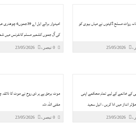
ھانہ روات مسلح ڈکیتوں نے میاں بیوی کو
امیدوار برائے ایل اے 39جمو
کی آل جموں کشمیر مسلم کانفرنس میں شم
25/05/2026
0 تبصرے
23/05/2026
ی کے خاتمے کے لیے تمام محکمے اپنی
موت برحق ہے ہر ذی روح نے موت کا ذائقہ چک
مؤثر انداز میں ادا کریں ، انیل سعید
مفتی اللہ دتہ
23/05/2026
0 تبصرے
23/05/2026