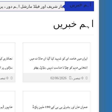
اہم خبریں
وزیر اعظم شہباز شریف اور فیلڈ مارشل اہم دورے پ
آئی ایم ایف مخصوص اوقات میں سستی بجلی کی اجازت 
اہم خبریں
قائداعظم نامی شہری کا شناختی کارڈ بلاک،عدالت کا
ڈپٹی کمشنر راولپنڈی کیپٹن(ر) ندیم ناصر کا دورہء کل
اسلام آباد میں غیرملکی وفود کی آمد کے موقع پر ڈیوٹی سے غائب پولیس اہلکاروں کی
مون سون بارشیں، لینڈ سلائیڈنگ اور کوٹلی ستیاں کے نظ
شہید گر وپ کیپٹنعاصم طارق مکمل فوجی اعزاز کے س
ایران میں خامنہ ای کو شہید کیا گیا ان حالات میں
نجکاری کیخ
انتخابی مہم کو چلانا مناسب نہیں ،بلاول بھٹو
سڑکوں پر ا
0 تبصرے
02/06/2026
0 تبصرے
عمران خان اور بشریٰ بی بی کے 190 ملین پاؤنڈ
خانپور ڈیم