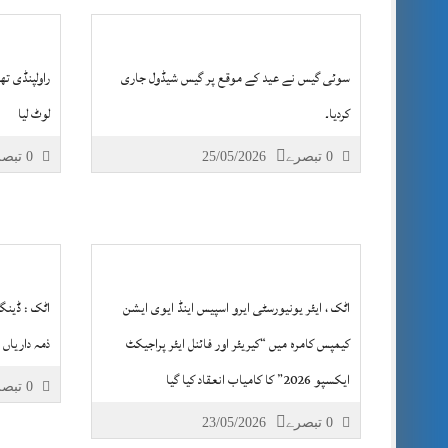
سوئی گیس نے عید کے موقع پر گیس شیڈول جاری
راولپنڈی ت
کردیا۔
لوٹ لیا
0 تبصرے
25/05/2026
0 تبصرے
اٹک ، ایئر یونیورسٹی ایرو اسپیس اینڈ ایوی ایشن
اٹک : ڈینگ
کیمپس کامرہ میں “کیریئر اور فائنل ایئر پراجیکٹ
ذمہ داریاں 
ایکسپو 2026” کا کامیاب انعقاد کیا گیا
0 تبصرے
0 تبصرے
23/05/2026