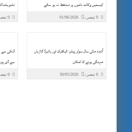
کیسمیں وکالت ناموں پر دستخط نہ ہو سکے
تشویشناک
0 تبصرے
01/06/2026
0 تبصرے
آئندہ مالی سال سولر پینلز، الیکٹرک اور ہائبرڈ گاڑیاں
مہنگی ہونے کا امکان
سے ڈی پورٹ
0 تبصرے
30/05/2026
0 تبصرے