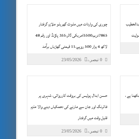
ں6 چوھدری عبدالخطیب
چوری کی واردات میں ملوث گھریلو ملازم گرفتار
ولیت
7865درہم،5500امریکی ڈالر،355 پاؤنڈ اور رقم 48
لاکھ 4 ہزار 500 روپے،11 قیمتی گھڑیاں برآمد
0 تبصرے
23/05/2026
ھنا ہے ،
حسن ابدال پولیس کی بروقت کارروائی، شہری پر
فائرنگ اور جان سے مارنے کی دھمکیاں دینے والا ملزم
قلیل وقت میں گرفتار
0 تبصرے
23/05/2026