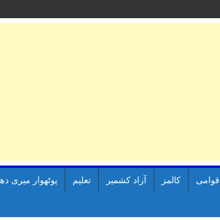
اقوامی
کالمز
آزاد کشمیر
تعلیم
پوٹھوار میری دھ