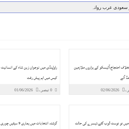
ر سعودی عرب روانہ
نہیں دے رہا، وفاقی وزیر توانائی اویس لغاری
جموں 6 تحریک شاد باد کا عبدالخطیب چودھری کی حمایت کا اعلان
 شہری کو پیش ہونے کا حکم
چارسدہ کا بہادر سپوت وطن کی 
رسیداں
خلاف سخت ایکشن، 2 اے ایس آئی سمیت 12 اہلکاروں کو نوکری سے فارغ کردیا گیا۔
ر انداز متاثرین
اسسٹنٹ کمشنر کلرسیداں سیدہ زینب حسین
اتھ سپردِ خاک
لاف احتجاج،آئیسکو کے ہزاروں ملازمین
راولپنڈی میں نوجوان زین شاہ کے انسانیت 
مڈ آئے
کیس میں اہم پیش رفت
02/06/2026
0 تبصرے
01/06/2026
 میں دو دوست ڈوب گئے،تیسرے کی حالت
گزشتہ انتخابات میں ہماری 9 سیٹیں چوری