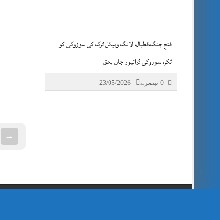
فتح جنگ،قطبال، لانگ وہیکل ٹرک کی سوزوکی کو
ٹکر، سوزوکی ڈرائیور جاں بحق
0 تبصرے
23/05/2026
→
// Show Author Image with Author Name in UrduPaper Theme function urdu_paper_author_image_with_name($content) { if (is_single()) { $author_id = get_the_author_meta('ID'); $author_name = get_the_author(); $author_avatar = get_avatar($author_id, 48); // 48px size image $author_html = '