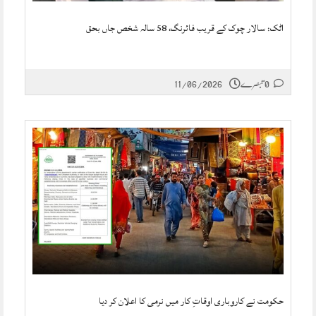
اٹک: سالار چوک کے قریب فائرنگ، 58 سالہ شخص جاں بحق
0 تبصرے
11/06/2026
حکومت نے کاروباری اوقاتِ کار میں نرمی کا اعلان کر دیا