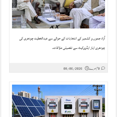
آزاد جموں و کشمیر کے انتخابات کے حوالے سے عبدالخطیت چودھری کی
چودھری ایاز ایڈووکیٹ سے تفصیلی ملاقات۔
0 تبصرے
08/06/2026