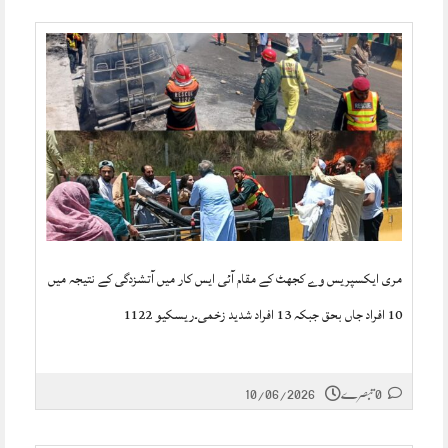
مری ایکسپریس وے کجھٹ کے مقام آئی ایس کار میں آتشزدگی کے نتیجہ میں
10 افراد جاں بحق جبکہ 13 افراد شدید زخمی۔ریسکیو 1122
0 تبصرے
10/06/2026