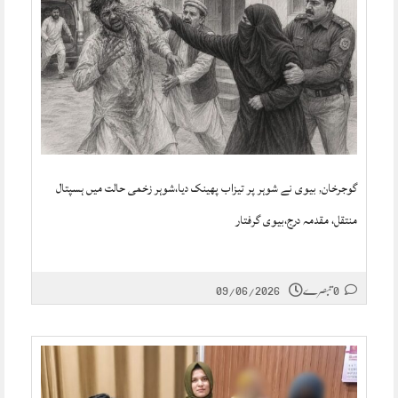
گوجرخان, بیوی نے شوہر پر تیزاب پھینک دیا،شوہر زخمی حالت میں ہسپتال
منتقل، مقدمہ درج،بیوی گرفتار
0 تبصرے
09/06/2026