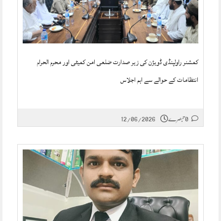
کمشنر راولپنڈی ڈویژن کی زیر صدارت ضلعی امن کمیٹی اور محرم الحرام
انتظامات کے حوالے سے اہم اجلاس
0 تبصرے
12/06/2026