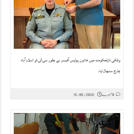
وفاقی دارلحکومت میں خاتون پولیس آفیسر نے بطور سی،ٹی،او اسلام آباد
چارج سنبھال لیا۔
0 تبصرے
14/06/2026