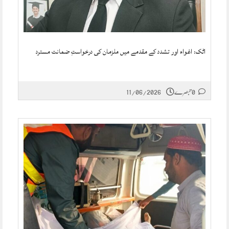
اٹک: اغواء اور تشدد کے مقدمے میں ملزمان کی درخواستِ ضمانت مسترد
0 تبصرے
11/06/2026