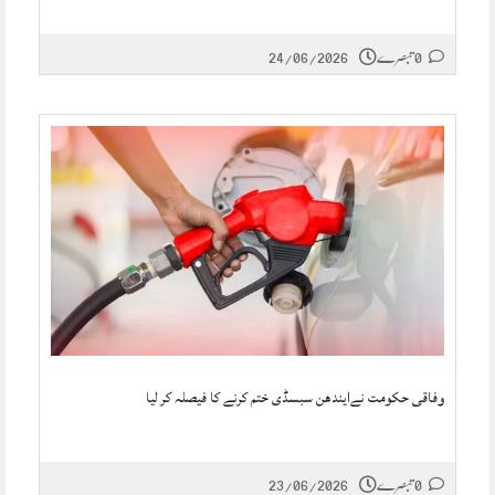
0 تبصرے
24/06/2026
وفاقی حکومت نےایندھن سبسڈی ختم کرنے کا فیصلہ کر لیا
0 تبصرے
23/06/2026