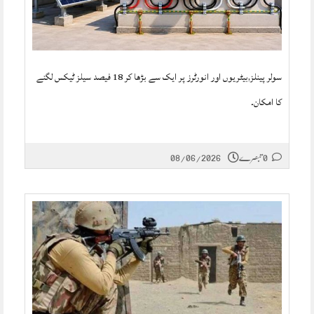
سولر پینلز,بیٹریوں اور انورٹرز پر ایک سے بڑھا کر 18 فیصد سیلز ٹیکس لگنے
کا امکان۔
0 تبصرے
08/06/2026