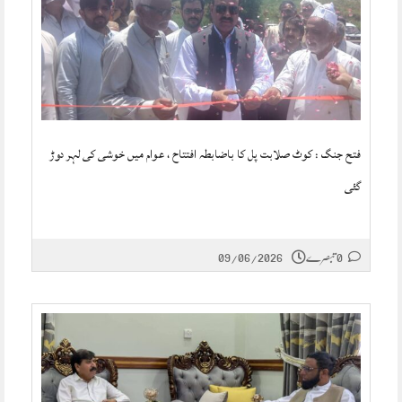
فتح جنگ : کوٹ صلابت پل کا باضابطہ افتتاح ، عوام میں خوشی کی لہر دوڑ
گئی
0 تبصرے
09/06/2026