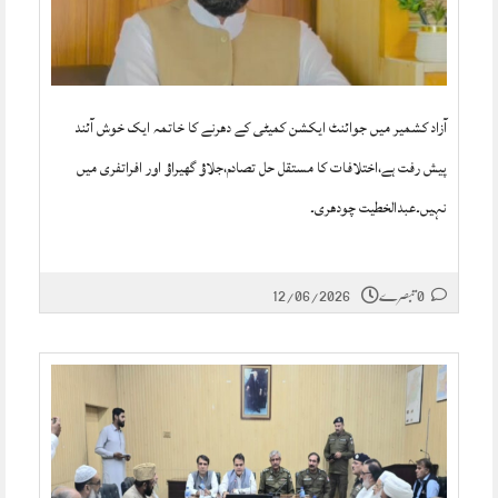
آزاد کشمیر میں جوائنٹ ایکشن کمیٹی کے دھرنے کا خاتمہ ایک خوش آئند
پیش رفت ہے،اختلافات کا مستقل حل تصادم،جلاؤ گھیراؤ اور افراتفری میں
نہیں۔عبدالخطیت چودھری۔
0 تبصرے
12/06/2026