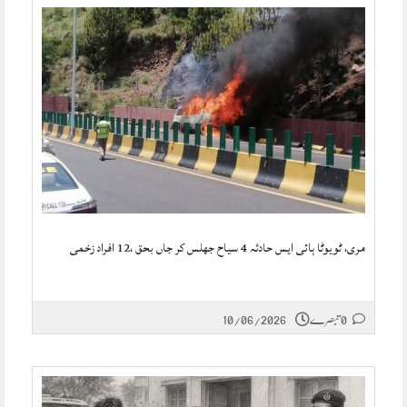
مری، ٹویوٹا ہائی ایس حادثہ 4 سیاح جھلس کر جاں بحق ،12 افراد زخمی
0 تبصرے
10/06/2026