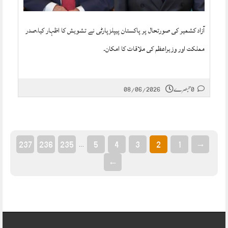
آزاد کشمیر کی صورتحال پر پاکستان پیپلزپارٹی نے تشویش کا اظہار کیا،صدر
مملکت اور وزیراعظم کی ملاقات کا امکان۔
0 تبصرے
08/06/2026
237
236
235
5
4
3
2
1
→
…
←