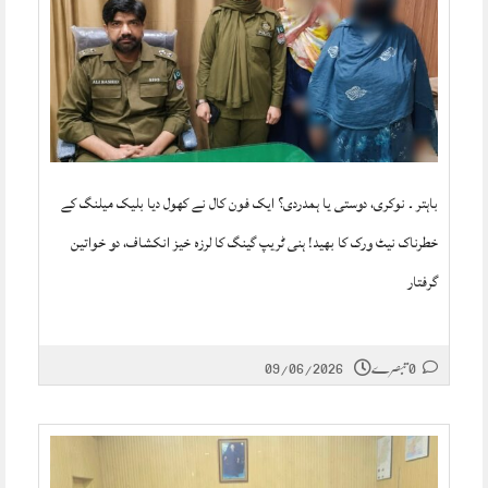
باہتر ۔ نوکری، دوستی یا ہمدردی؟ ایک فون کال نے کھول دیا بلیک میلنگ کے
خطرناک نیٹ ورک کا بھید! ہنی ٹریپ گینگ کا لرزہ خیز انکشاف، دو خواتین
گرفتار
0 تبصرے
09/06/2026