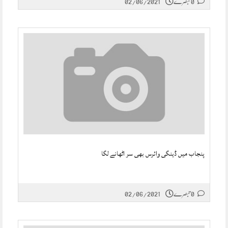
0 تبصرے
02/06/2021
پنجاب میں ڈینگی وائرس بھی سر اٹھانے لگا
0 تبصرے
02/06/2021