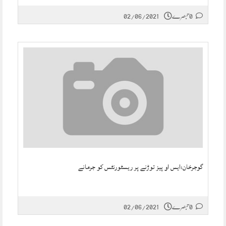
0 تبصرے
02/06/2021
گوجرخان:ایس او پیز توڑنے پر ریسٹورنٹس کو جرمانے
0 تبصرے
02/06/2021