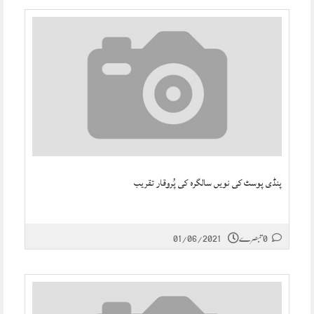
پنڈی پوسٹ کی نویں سالگرہ کی پُروقار تقریب
0 تبصرے
01/06/2021