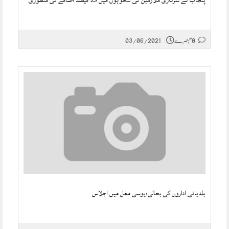
پنجاب کے سرکاری ملازمین کی تنخواہوں میں 25 فیصد اضافے کی منظوری
0 تبصرے
03/06/2021
بلدیاتی اداروں کی بحالی:یوسی مغل میں اجلاس