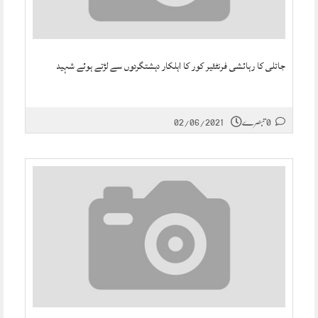
جاتلی کا رہائشی فرنٹئیر کور کا اہلکار دہشتگردوں سے لڑتے ہوئے شہید
0 تبصرے
02/06/2021