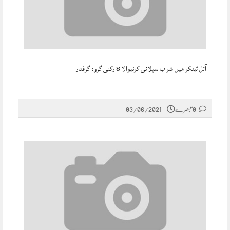
آئل ٹینکر میں شراب سپلائی کرنیوالا 8 رکنی گروہ گرفتار
0 تبصرے
03/06/2021