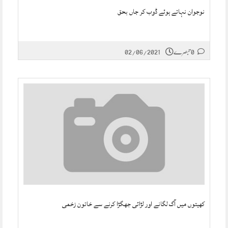
نوجوان نہاتے ہوئے ڈوب کر جاں بحق
0 تبصرے
02/06/2021
کھیتوں میں آگ لگانے اور لڑائی جھگڑا کرنے سے خاتون زخمی