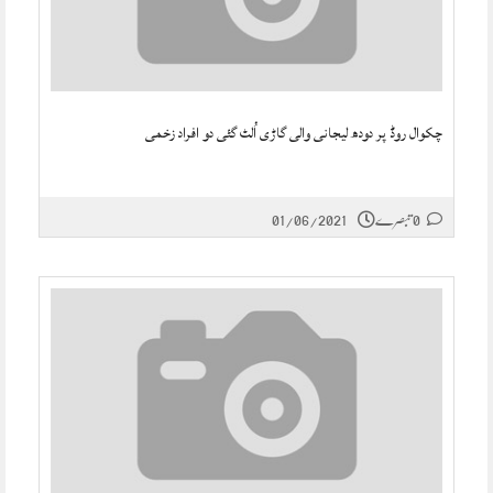
چکوال روڈ پر دودھ لیجانی والی گاڑی اُلٹ گئی دو افراد زخمی
0 تبصرے
01/06/2021