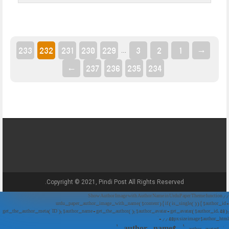
233
232
231
230
229
3
2
1
→
…
←
237
236
235
234
Copyright © 2021, Pindi Post All Rights Reserved.
// Show Author Image with Author Name in UrduPaper Theme function
urdu_paper_author_image_with_name($content) { if (is_single()) { $author_id =
get_the_author_meta('ID'); $author_name = get_the_author(); $author_avatar = get_avatar($author_id, 48);
// 48px size image $author_html = '
' . $author_name . '
' . $author_avatar . '