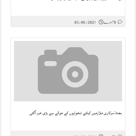
0 تبصرے
03/06/2021
بجٹ‘سرکاری ملازمین کیلئے تنخواہوں کے حوالے سے بڑی خبر آگئی