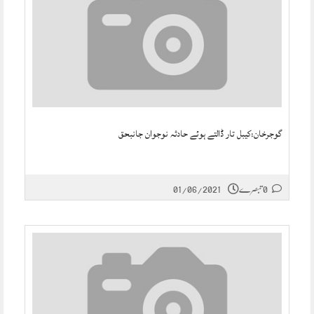
گوجرخان:کیبل تار ڈالتے ہوئے حادثہ نوجوان جانبحق
0 تبصرے
01/06/2021