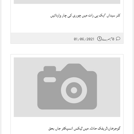
کلر سیداں ‘ایک ہی رات میں چوری کی چار وارداتیں
0 تبصرے
01/06/2021
گوجرخان:ٹریفک حادثہ میں ٹیکس انسپکٹر جاں بحق