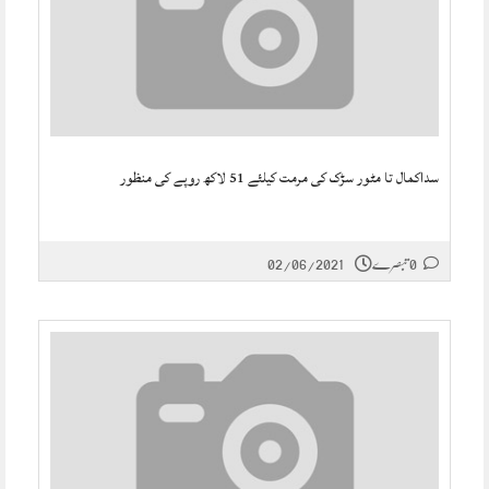
سداکمال تا مٹور سڑک کی مرمت کیلئے 51 لاکھ روپے کی منظور
0 تبصرے
02/06/2021