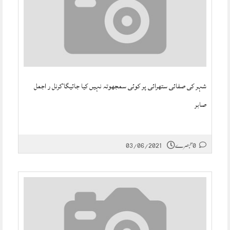
شہر کی صفائی ستھرائی پر کوئی سمجھوتہ نہیں کیا جائیگا‘کرنل ر اجمل
صابر
0 تبصرے
03/06/2021