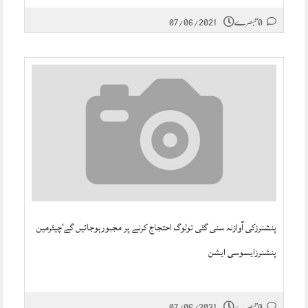
0 تبصرے
07/06/2021
پنشنرزکی آوازنہ سنی گئی تولوگ احتجاج کرنے پر مجبورہوجائیں گے‘چیئرمین
پنشنرزایسوسی ایشن
0 تبصرے
07/06/2021