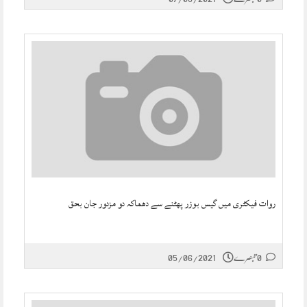
روات فیکٹری میں گیس بوزر پھٹنے سے دھماکہ دو مزدور جان بحق
0 تبصرے
05/06/2021