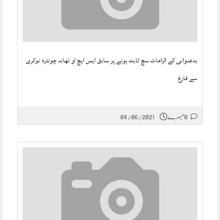
بدعنوانی کے الزامات سچ ثابت ہونے پر سابق ایس ایچ او تھانہ چونترہ نوکری
سے فارغ
0 تبصرے
04/06/2021