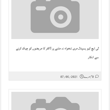
ٹی ایچ کیو ہسپتال مری تنخواہ نہ ملنے پر ڈاکٹر کا مریضوں کو چیک کرنے
سے انکار
0 تبصرے
07/06/2021