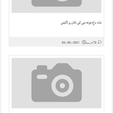
شاہ باغ:دودھ دہی کی دکان پر ڈکیتی
0 تبصرے
04/06/2021