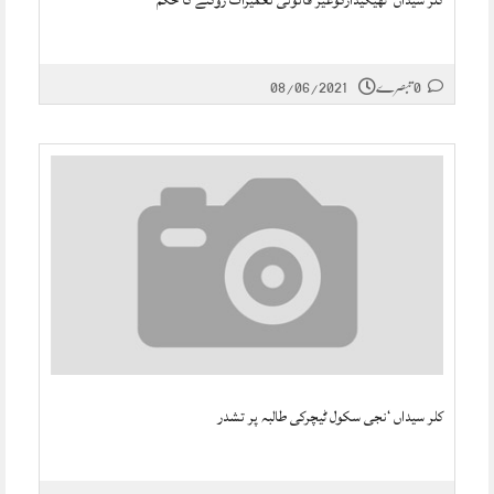
کلر سیداں‘ ٹھیکیدارکوغیر قانونی تعمیرات روکنے کا حکم
0 تبصرے
08/06/2021
کلر سیداں ‘نجی سکول ٹیچرکی طالبہ پر تشدر