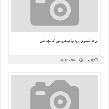
روات انڈسٹریل ایریا فوڈ فیکٹری میں آگ بھڑک اُٹھی
0 تبصرے
08/06/2021