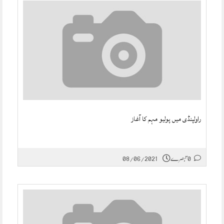
راولپنڈی میں پولیو مہم کا آغاز
0 تبصرے
08/06/2021