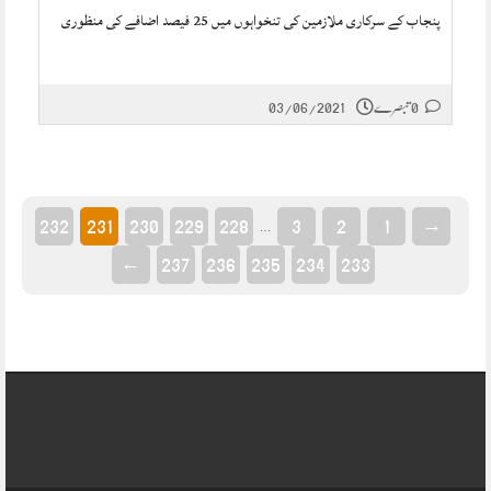
پنجاب کے سرکاری ملازمین کی تنخواہوں میں 25 فیصد اضافے کی منظوری
0 تبصرے
03/06/2021
232
231
230
229
228
3
2
1
→
…
←
237
236
235
234
233