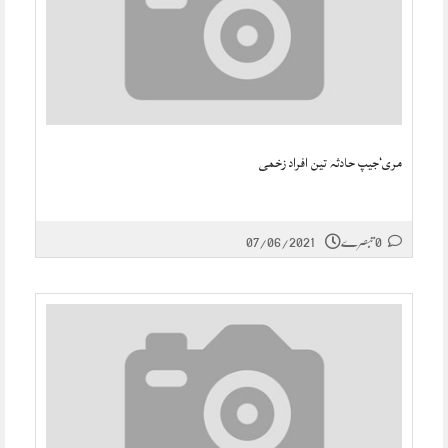
مری‘جیپ حادثہ تین افراد زخمی
0 تبصرے
07/06/2021