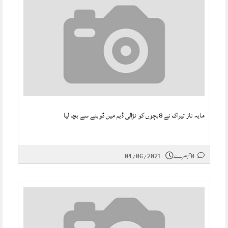
مایہ ناز تیراک نے 8بچوں کو نڑالی ڈیم میں ڈوبنے سے بچا لیا
0 تبصرے
04/06/2021