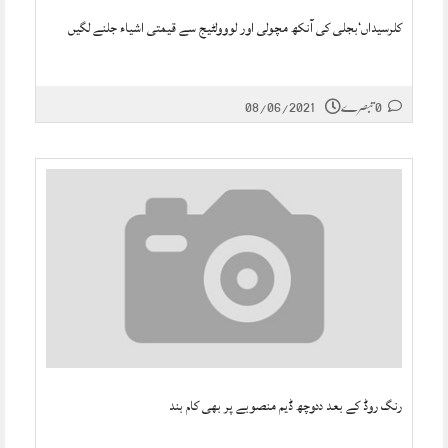
کلرسیداں‘بجلی کی آنکھ مچولی اور لووولٹیج سے قیمتی اشیاء جلنے لگیں
0 تبصرے
08/06/2021
رنگ روڈ کے بعد ددوچھ ڈیم منصوبے پر بھی کام بند