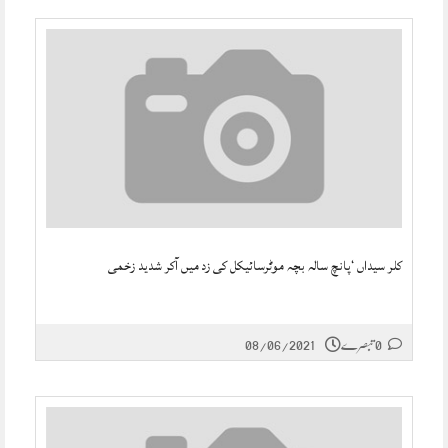
کلر سیداں ‘پانچ سالہ بچہ موٹرسائیکل کی زد میں آکر شدید زخمی
0 تبصرے
08/06/2021