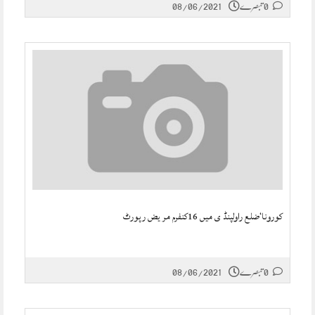
0 تبصرے
08/06/2021
کورونا‘ضلع راولپنڈ ی میں 16کنفرم مر یض رپورٹ
0 تبصرے
08/06/2021