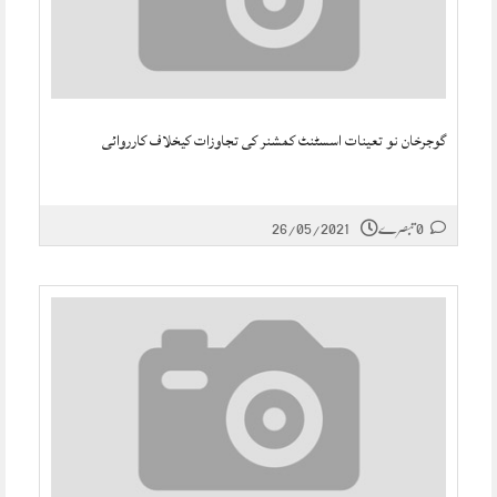
گوجرخان نو تعینات اسسٹنٹ کمشنر کی تجاوزات کیخلاف کارروائی
0 تبصرے
26/05/2021