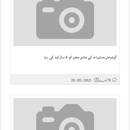
گوجرخان،منشیات کے عادی مجرم کو 6 سال قید کی سزا
0 تبصرے
26/05/2021