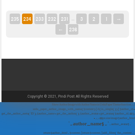
235
234
233
232
231
3
2
1
→
…
←
236
Copyright © 2021, Pindi Post All Rights Reserved.
// Show Author Image with Author Name in UrduPaper Theme function
urdu_paper_author_image_with_name($content) { if (is_single()) { $author_id =
get_the_author_meta('ID'); $author_name = get_the_author(); $author_avatar = get_avatar($author_id, 48);
// 48px size image $author_html = '
' . $author_name . '
' . $author_avatar . '
'; return $author_html . $content; } return $content; } add_filter('the_content',