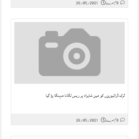
0 تبصرے
26/05/2021
ٹرک ڈرائیوروں کو مین شاہراہ پر ریس لگانا مہنگا پڑ گیا
0 تبصرے
26/05/2021