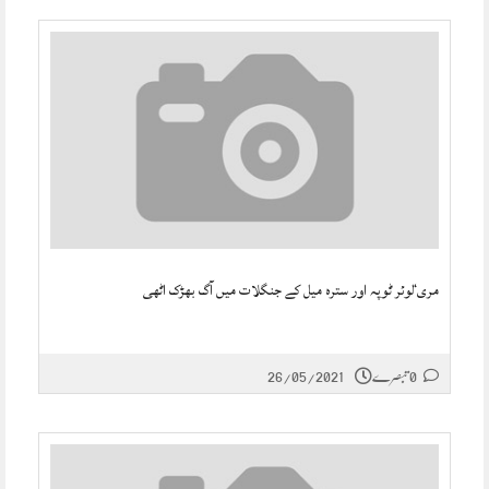
مری‘لوئر ٹوپہ اور سترہ میل کے جنگلات میں آگ بھڑک اٹھی
0 تبصرے
26/05/2021