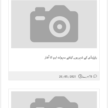
راولپنڈی کے شہریوں کیلئے سہولت ایپ کا آغاز
0 تبصرے
26/05/2021