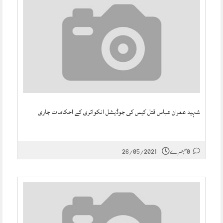
شہید عمران عباس قتل کیس کی جوڈیشل انکوائری کے احکامات جاری
0 تبصرے
26/05/2021