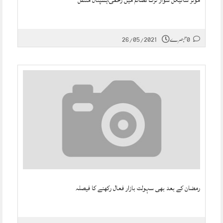
موٹر سائیکل سوار ٹرک تصادم میں زخمی،ہسپتال منتقل
0 تبصرے
26/05/2021
رمضان کے بعد بھی سہولت بازار فعال رکھنے کا فیصلہ