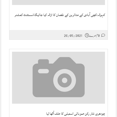
کہوٹہ:کچی آبادی کے متاثرین کے نقصان کا ازالہ کیا جائیگا،اسسٹنٹ کمشنر
0 تبصرے
26/05/2021
چودھری نثار رکن صوبائی اسمبلی کا حلف اُٹھا لیا