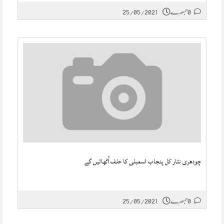
0 تبصرے
25/05/2021
چودھری نثار کل پنجاب اسمبلی کا حلف اُٹھائیں گے
0 تبصرے
25/05/2021