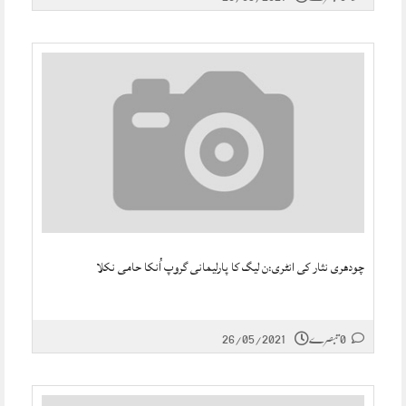
چودھری نثار کی انٹری:ن لیگ کا پارلیمانی گروپ اُنکا حامی نکلا
0 تبصرے
26/05/2021