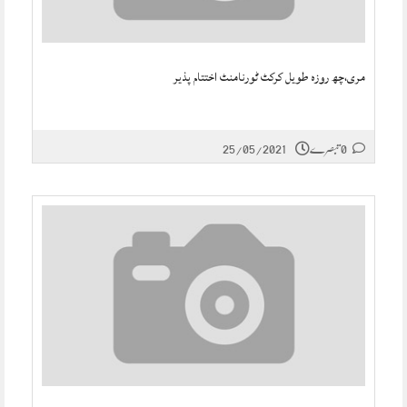
مری،چھ روزہ طویل کرکٹ ٹورنامنٹ اختتام پذیر
0 تبصرے
25/05/2021