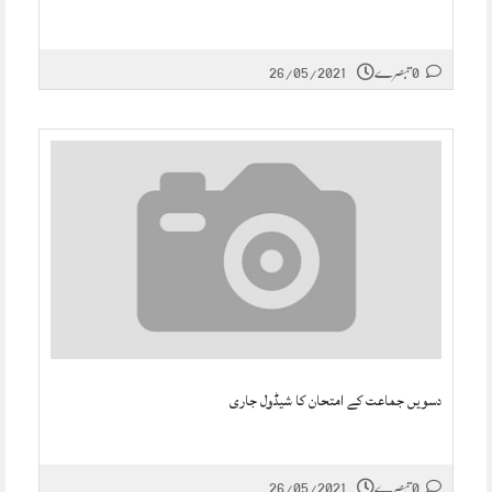
0 تبصرے
26/05/2021
دسویں جماعت کے امتحان کا شیڈول جاری
0 تبصرے
26/05/2021