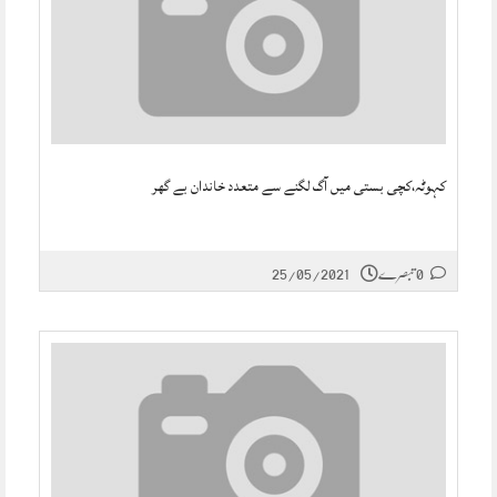
کہوٹہ،کچی بستی میں آگ لگنے سے متعدد خاندان بے گھر
0 تبصرے
25/05/2021