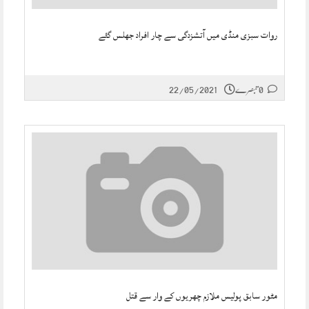
روات سبزی منڈی میں آتشزدگی سے چار افراد جھلس گئے
0 تبصرے
22/05/2021
مٹور سابق پولیس ملازم چھریوں کے وار سے قتل