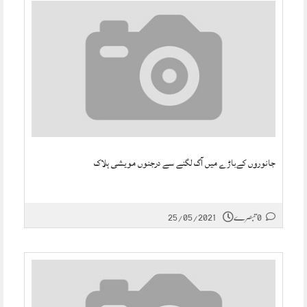
جانوروں کےباڑے میں آگ لگنے سے درجنوں مویشی ہلاک
0 تبصرے
25/05/2021