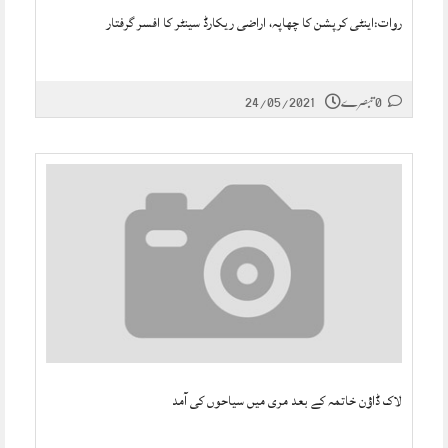
روات:اینٹی کرپشن کا چھاپہ، اراضی ریکارڈ سینٹر کا افسر گرفتار
0 تبصرے
24/05/2021
لاک ڈاؤن خاتمہ کے بعد مری میں سیاحوں کی آمد