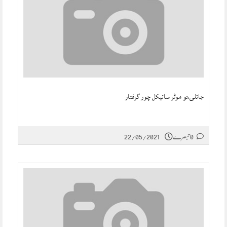
جاتلی،دو موٹر سائیکل چور گرفتار
0 تبصرے
22/05/2021