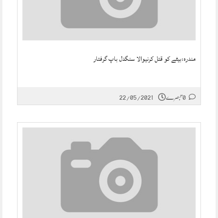
مندرہ:بیٹے کو قتل کرنیوالا سنگدل باپ گرفتار
0 تبصرے
22/05/2021