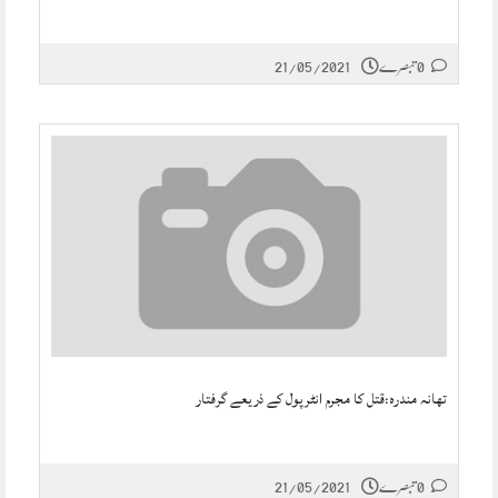
0 تبصرے
21/05/2021
تھانہ مندرہ:قتل کا مجرم انٹرپول کے ذریعے گرفتار
0 تبصرے
21/05/2021