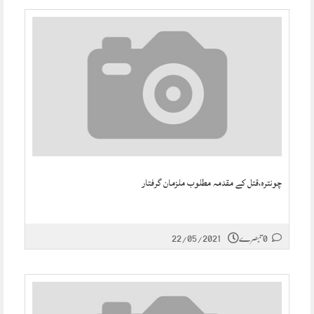
چونترہ،قتل کے مقدمہ مطلوب ملزمان گرفتار
0 تبصرے
22/05/2021