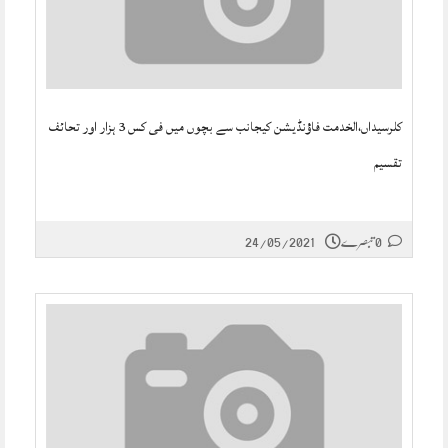
کلرسیداں،الخدمت فاؤنڈیشن کیجانب سے بچوں میں فی کس 3 ہزار اور تحائف
تقسیم
0 تبصرے
24/05/2021