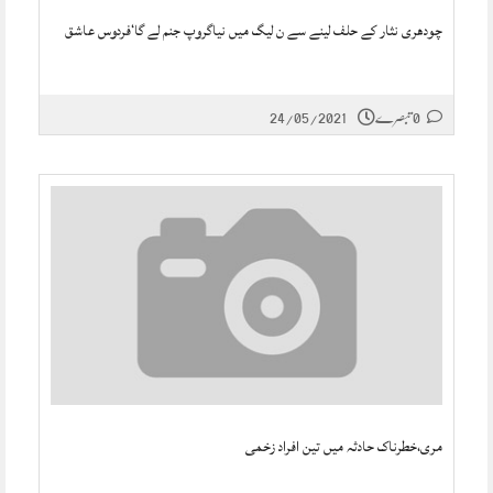
چودھری نثار کے حلف لینے سے ن لیگ میں نیاگروپ جنم لے گا‘فردوس عاشق
0 تبصرے
24/05/2021
مری،خطرناک حادثہ میں تین افراد زخمی