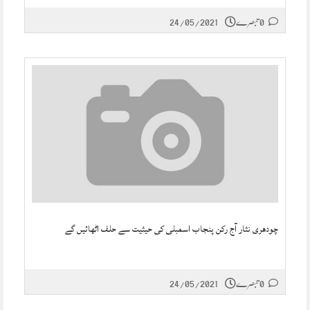
0 تبصرے
24/05/2021
چودھری نثار آج رکن پنجاب اسمبلی کی حیثیت سے حلف اٹھائیں گے
0 تبصرے
24/05/2021