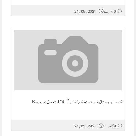
0 تبصرے
24/05/2021
کلرسیداں ہسپتال میں مستحقین کیلئے آیا فنڈ استعمال نہ ہو سکا
0 تبصرے
24/05/2021