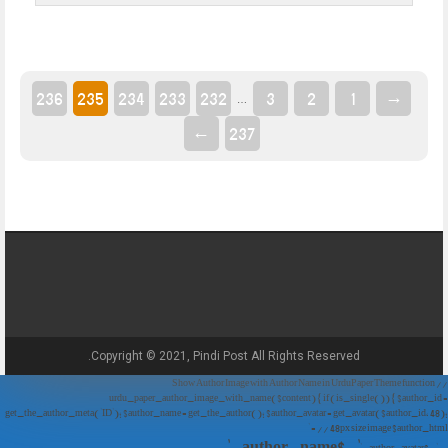
236
235
234
233
232
3
2
1
→
…
←
237
Copyright © 2021, Pindi Post All Rights Reserved.
// Show Author Image with Author Name in UrduPaper Theme function
urdu_paper_author_image_with_name($content) { if (is_single()) { $author_id =
get_the_author_meta('ID'); $author_name = get_the_author(); $author_avatar = get_avatar($author_id, 48);
// 48px size image $author_html = '
' . $author_name . '
' . $author_avatar . '