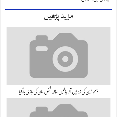
مزید پڑھیں
جہلم ٹرین کی زد میں آکر چالیس سالہ شخص جان کی بازی ہارگیا