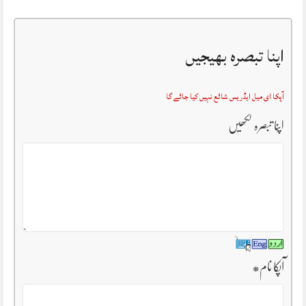
اپنا تبصرہ بھیجیں
آپکا ای میل ایڈریس شائع نہیں کیا جائے گا
اپنا تبصرہ لکھیں
آپکا نام
*