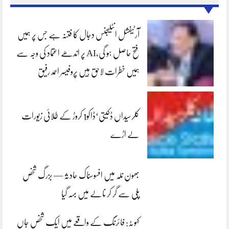
آرٹیفشل انٹلیجنس دجال کا فتنہ ہے جس پر ہمیں
فتح حاصل ہو گی،AI پر اندھے اعتماد کی وجہ سے
ہمیں خطرات لاحق ہیں پروفیسر احمد رفیق
کلرسیداں ڈکیتی‘ڈاکو1 کروڑ کے طلائی زیورات
لے اڑے
بھون نلہ میں افسوسناک حادثہ — بزرگ شخص
پلی سے گر کر نالے میں بہہ گیا
کہوٹہ: فائرنگ کے واقعے میں ایک شخص جاں