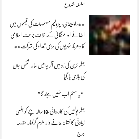
سلسلہ شروع
**راولپنڈی: پٹرولیم مصنوعات کی قیمتوں میں
اضافے اور مہنگائی کے خلاف جماعت اسلامی
کا دھرنا، شہریوں کی بڑی تعداد کی شرکت**
جہلم ٹرین کی زد میں آکر چالیس سالہ شخص جان
کی بازی ہارگیا
“یہ سسٹم اب نہیں چلے گا”
جہلم پولیس کی کارروائی،10 سالہ بچے کو جنسی
زیادتی کا نشانہ بنانے والا ملزم گرفتار،مقدمہ
درج