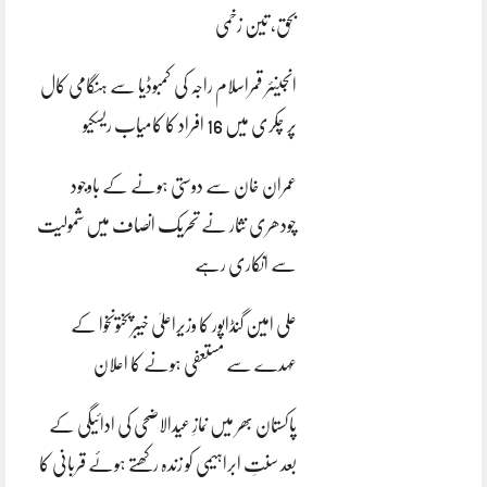
بحق، تین زخمی
انجینئر قمراسلام راجہ کی کمبوڈیا سے ہنگامی کال
پر چکری میں 16 افراد کا کامیاب ریسکیو
عمران خان سے دوستی ہونے کے باوجود
چودھری نثار نے تحریک انصاف میں شمولیت
سے انکاری رہے
علی امین گنڈاپور کا وزیراعلیٰ خیبرپختونخوا کے
عہدے سے مستعفی ہونے کا اعلان
پاکستان بھر میں نمازِ عیدالاضحی کی ادائیگی کے
بعد سنتِ ابراہیمی کو زندہ رکھتے ہوئے قربانی کا