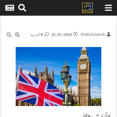
Skip
to
content
26/01/2026
Abdul Khateeb
0 تبصرے
کیٹاگری میں :
علاقائی