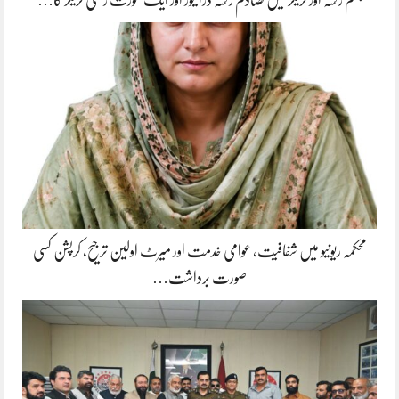
محکمہ ریونیو میں شفافیت، عوامی خدمت اور میرٹ اولین ترجیح، کرپشن کسی
صورت برداشت…