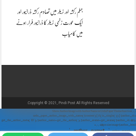
جہلم رکشہ اور ٹریلر میں تصادم رکشہ ڈرائیور اور
ایک عورت زخمی ٹریلر کا ڈرائیور فرار ہونے
میں کامیاب
Copyright © 2021, Pindi Post All Rights Reserved.
// Show Author Image with Author Name in UrduPaper Theme function
urdu_paper_author_image_with_name($content) { if (is_single()) { $author_id =
get_the_author_meta('ID'); $author_name = get_the_author(); $author_avatar = get_avatar($author_id, 48);
// 48px size image $author_html = '
' . $author_name . '
' . $author_avatar . '