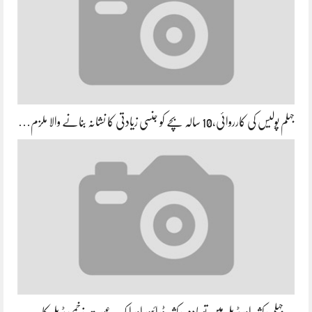
جہلم پولیس کی کارروائی،10 سالہ بچے کو جنسی زیادتی کا نشانہ بنانے والا ملزم…
جہلم رکشہ اور ٹریلر میں تصادم رکشہ ڈرائیور اور ایک عورت زخمی ٹریلر کا…