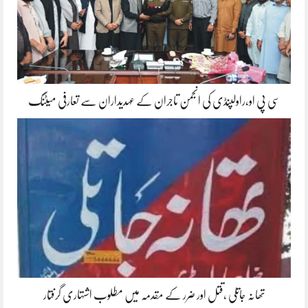
سی پی او،راولپنڈی کی انجمن تاجران کے عہدیداران سے تعارفی میٹنگ
تھانہ جاتلی ،قتل اور ضرر کے مقدمہ میں مطلوب اشتہاری گرفتار