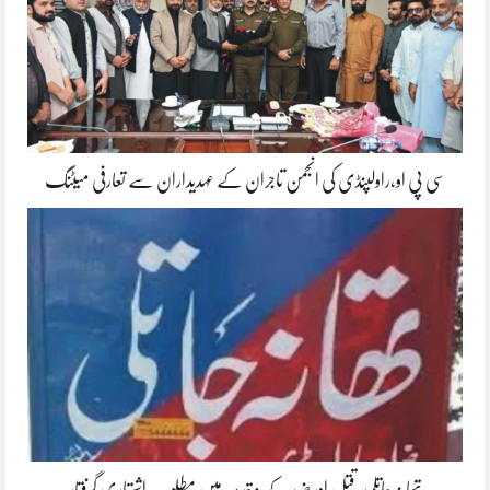
سی پی او،راولپنڈی کی انجمن تاجران کے عہدیداران سے تعارفی میٹنگ
تھانہ جاتلی ،قتل اور ضرر کے مقدمہ میں مطلوب اشتہاری گرفتار