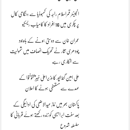
انجینئر قمراسلام راجہ کی کمبوڈیا سے ہنگامی کال
پر چکری میں 16 افراد کا کامیاب ریسکیو
عمران خان سے دوستی ہونے کے باوجود
چودھری نثار نے تحریک انصاف میں شمولیت
سے انکاری رہے
علی امین گنڈاپور کا وزیراعلیٰ خیبرپختونخوا کے
عہدے سے مستعفی ہونے کا اعلان
پاکستان بھر میں نمازِ عیدالاضحی کی ادائیگی کے
بعد سنتِ ابراہیمی کو زندہ رکھتے ہوئے قربانی کا
سلسلہ شروع