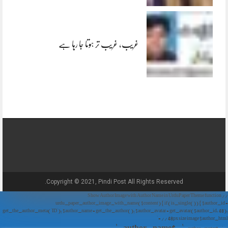
غریب، غریب تر ہوتا جا رہا ہے
Copyright © 2021, Pindi Post All Rights Reserved.
// Show Author Image with Author Name in UrduPaper Theme function
urdu_paper_author_image_with_name($content) { if (is_single()) { $author_id =
get_the_author_meta('ID'); $author_name = get_the_author(); $author_avatar = get_avatar($author_id, 48);
// 48px size image $author_html = '