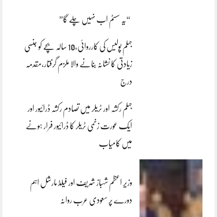
“یہ سسٹم اب نہیں چلے گا”
جہلم پولیس کی کارروائی،10 سالہ بچے کو جنسی
زیادتی کا نشانہ بنانے والا ملزم گرفتار،مقدمہ
درج
جہلم رکشہ اور ٹریلر میں تصادم رکشہ ڈرائیور اور
ایک عورت زخمی ٹریلر کا ڈرائیور فرار ہونے
میں کامیاب
وزیر اعظم شہباز شریف اور فیلڈ مارشل اہم
دورے پر سعودی عرب روانہ