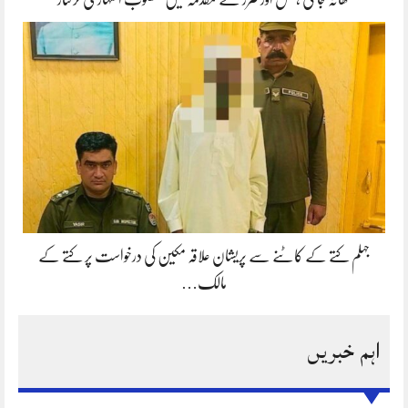
جہلم کتے کے کاٹنے سے پریشان علاقہ مکین کی درخواست پر کتے کے
مالک…
اہم خبریں