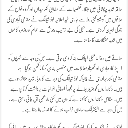
علاقہ شدید پریشانی میں مبتلا۔تفصیلات کے مطابق کلرسیداں اور گرد و نواح کے
علاقوں میں گزشتہ کئی روز سے جاری غیر اعلانیہ لوڈ شیڈنگ نے مقامی آبادی کی
زندگی اجیرن کر دی ہے۔ بجلی کی بے ترتیب بندش سے عوام کو روزمرہ کاموں
میں شدید مشکلات کا سامنا ہے۔
علاقے میں روزانہ بجلی اچانک بند کر دی جاتی ہے۔ جس کی وجہ سے شہریوں کو
اپنے کاروباری اور گھریلو معاملات میں منصوبہ بندی کرنا ناممکن ہو گیا ہے۔
مقامی تاجر برادری نے بتایا کہ لوڈ شیڈنگ کی وجہ سے کاروبار شدید متاثر ہو رہے
ہیں۔ دکانداروں کو جنریٹر چلانے پر مجبوراً اضافی اخراجات برداشت کرنا پڑ رہے
ہیں۔ مقامی دکانداروں کا کہنا ہے کہ دن میں کئی بار بجلی آتی جاتی رہتی ہے،
جس کی وجہ سے الیکٹرانک سامان خراب ہونے کا خدشہ بنا رہتا ہے۔
خواتین نے شکایت کی کہ لوڈ شیڈنگ سے گھریلو کام متاثر ہو رہے ہیں۔ پانی کی