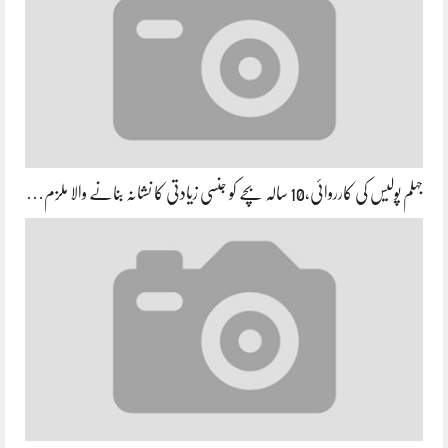
جہلم پولیس کی کارروائی،10 سالہ بچے کو جنسی زیادتی کا نشانہ بنانے والا ملزم…