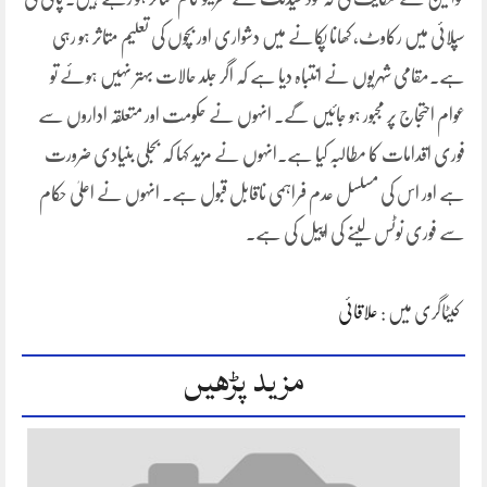
سپلائی میں رکاوٹ، کھانا پکانے میں دشواری اور بچوں کی تعلیم متاثر ہو رہی
ہے۔مقامی شہریوں نے انتباہ دیا ہے کہ اگر جلد حالات بہتر نہیں ہوئے تو
عوام احتجاج پر مجبور ہو جائیں گے۔ انہوں نے حکومت اور متعلقہ اداروں سے
فوری اقدامات کا مطالبہ کیا ہے۔انہوں نے مزید کہا کہ بجلی بنیادی ضرورت
ہے اور اس کی مسلسل عدم فراہمی ناقابل قبول ہے۔ انہوں نے اعلیٰ حکام
سے فوری نوٹس لینے کی اپیل کی ہے۔
کیٹاگری میں :
علاقائی
مزید پڑھیں