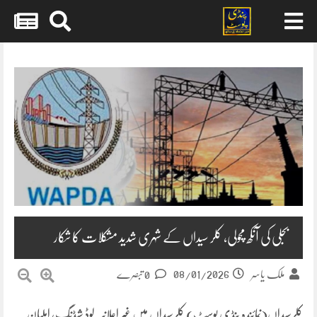
Skip
to
content
بجلی کی آنکھ مچولی، کلر سیداں کے شہری شدید مشکلات کا شکار
08/01/2026
ملک یاسر
0 تبصرے
کلرسیداں(نمائندہ پنڈی پوسٹ) کلرسیداں میں غیر اعلانیہ لوڈ شیڈنگ، اہلیان