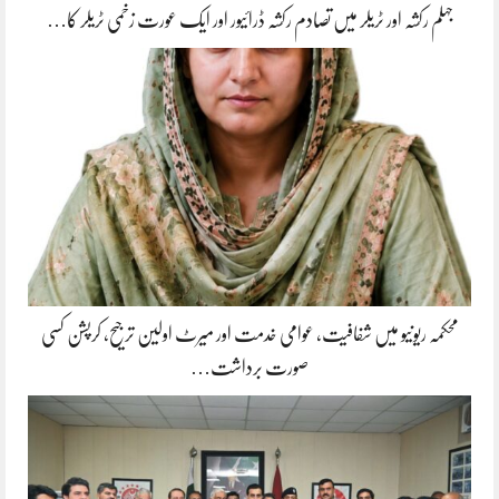
جہلم رکشہ اور ٹریلر میں تصادم رکشہ ڈرائیور اور ایک عورت زخمی ٹریلر کا…
محکمہ ریونیو میں شفافیت، عوامی خدمت اور میرٹ اولین ترجیح، کرپشن کسی
صورت برداشت…