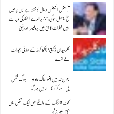
آرٹیفشل انٹلیجنس دجال کا فتنہ ہے جس پر ہمیں
فتح حاصل ہو گی،AI پر اندھے اعتماد کی وجہ سے
ہمیں خطرات لاحق ہیں پروفیسر احمد رفیق
کلرسیداں ڈکیتی‘ڈاکو1 کروڑ کے طلائی زیورات
لے اڑے
بھون نلہ میں افسوسناک حادثہ — بزرگ شخص
پلی سے گر کر نالے میں بہہ گیا
کہوٹہ: فائرنگ کے واقعے میں ایک شخص جاں
بحق، تین زخمی