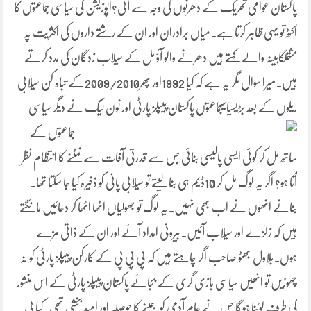
پاکستان عوامی تحریک کے دھرنوں کی وجہ سے آئی؟اپوزیشن کی سیاسی جماعتوں کا
اکٹھ تو یہی ظاہر کرتا ہے۔میاں برادران اور ان کے رشتے داروں کی اکثریت پہ
مشتملکابینہ والے کہتے ہیں دھرنے والو آؤ مل کے سیلاب زدگان کی مدد کرتے
ہیں۔میرا سوال مگر یہ ہے کہ کیا 1992اور پھر2009/2010کے تباہ کن سیلابی
ریلوں کے بعد بڑیسیاسیجماعتوں پاکستان پیپلز پارٹی اور نون لیگ نے دیگر سیاسی
جماعتوں کے
ساتھ مل کر کوئی ایسی پالیسی بنائی جس سے قدرتی آفات سے نمٹنے کا انتظام نظر
آتا ہو؟ اگر یہ لوگ مل کر 10ڈیم ہی بنا لیتے تو سیلابی پانی کو ذخیرہ کیا جا سکتا تھا۔
بنانے انھوں نے اب بھی نہیں۔یہ لوگ تو جھولیاں اٹھا اٹھا کر دعائیں مانگتے
ہیں کہ زلزلے اور سیلاب آئیں۔بیرونی امداد آئے اور ان کے ذاتی مزے
ہوں۔بلاول بھٹو صاحب اگر چاہتے ہیں کہ پی پی پی کے کارکن پیپلز پارٹی کو نہ
چھوڑیں تو انھیں سیاسی بازی گری کے بجائے پاکستان پیپلز پارٹی کے اس منشور
کی طرف لوٹنا ہوگا جس نے عام آدمی کو جینے کا حوصلہ اور امید بخشی تھی۔کیا پی