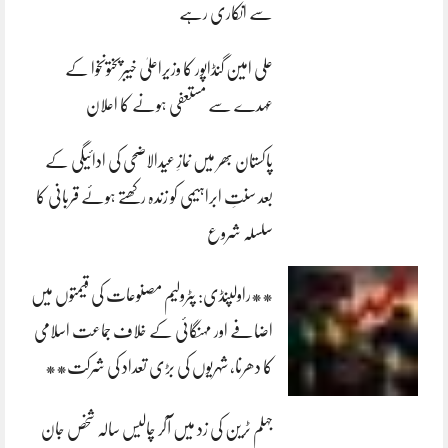
سے انکاری رہے
علی امین گنڈاپور کا وزیراعلیٰ خیبرپختونخوا کے
عہدے سے مستعفی ہونے کا اعلان
پاکستان بھر میں نمازِ عیدالاضحی کی ادائیگی کے
بعد سنتِ ابراہیمی کو زندہ رکھتے ہوئے قربانی کا
سلسلہ شروع
**راولپنڈی: پٹرولیم مصنوعات کی قیمتوں میں
اضافے اور مہنگائی کے خلاف جماعت اسلامی
کا دھرنا، شہریوں کی بڑی تعداد کی شرکت**
جہلم ٹرین کی زد میں آکر چالیس سالہ شخص جان