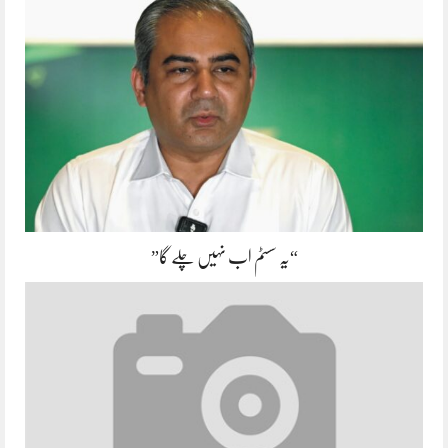
“یہ سسٹم اب نہیں چلے گا”