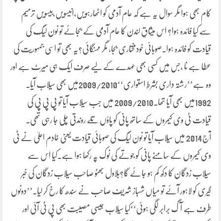
کام بھی ہوا مگر سوال یہ ہے کہ عام آدمی کو اٹھارہویں،انیسویں،بیسویں ترمیم
سے کیا فائدہ ہوا؟ اس میثاقِ لندن کا عام آدمی کے بجائے تو نون لیگ کی
قیادت کو فائدہ ہوا۔صوبائی خودمختاری بجا، مگر مہنگائی؟یہ بھی تو اسی جمہوریت کی
عطا ہے نا ،جس میں کسی بھی عہدے کے لیے صرف ایک ہی میرٹ ہے اور
وہ ہے’’رشتہ داری بشرطِ استواری‘‘2009/2010میں بھی سیلاب آیا۔
1992میں بھی آیا تھا۔2009/2010 میں جب سیلاب آیا تو پی پی پی کی
قیادت ٹی وی کیمروں کے ساتھ پانی کو پاؤں تلے روندتی چلی جا رہی تھی۔
آج2014 میں سیلاب آیا تو نون لیگ کی صوبائی قیادت یعنی خادم اعلیٰ نے ٹی
وی کیمروں کے سامنے پانی کو جوتے کی نوک پہ رکھا ہوا ہے۔کیا اس سے
سیلاب زدگان کا دکھ کم ہو جائے گا؟بلاول بھٹو صاحب سیلاب زدگان کی خبر
گیری کو لاہور آئے تو میاں شہباز شریف صاحب نے سندھ کا رخ کر لیا۔’’دونوں
طرف ہے آگ برابر لگی ہوئی‘‘کیا سیلاب جیسی مصیبت بھی پی ٹی آئی اور