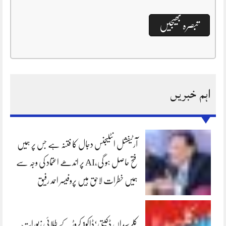
اہم خبریں
آرٹیفشل انٹلیجنس دجال کا فتنہ ہے جس پر ہمیں
فتح حاصل ہو گی،AI پر اندھے اعتماد کی وجہ سے
ہمیں خطرات لاحق ہیں پروفیسر احمد رفیق
کلرسیداں ڈکیتی‘ڈاکو1 کروڑ کے طلائی زیورات