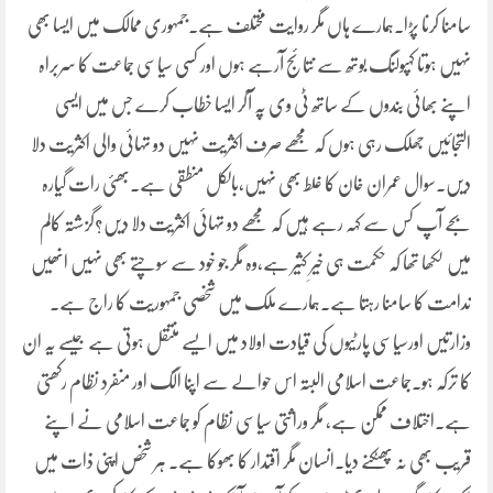
سامنا کرنا پڑا۔ہمارے ہاں مگر روایت مختلف ہے۔جمہوری ممالک میں ایسا بھی
نہیں ہوتا کہپولنگ بوتھ سے نتائج آرہے ہوں اور کسی سیاسی جماعت کا سربراہ
اپنے بھائی بندوں کے ساتھ ٹی وی پہ آکر ایسا خطاب کرے جس میں ایسی
التجائیں جھلک رہی ہوں کہ مجھے صرف اکثریت نہیں دو تہائی والی اکثریت دلا
دیں۔سوال عمران خان کا غلط بھی نہیں،بالکل منطقی ہے۔بھئی رات گیارہ
بجے آپ کس سے کہہ رہے ہیں کہ مجھے دو تہائی اکثریت دلا دیں؟گزشتہ کالم
میں لکھا تھا کہ حکمت ہی خیرِ کثیر ہے،وہ مگر جو خود سے سوچتے بھی نہیں انھیں
ندامت کا سامنا رہتا ہے۔ہمارے ملک میں شخصی جمہوریت کا راج ہے۔
وزارتیں اورسیاسی پارٹیوں کی قیادت اولاد میں ایسے منتقل ہوتی ہے جیسے یہ ان
کا ترکہ ہو۔جماعت اسلامی البتہ اس حوالے سے اپنا الگ اور منفرد نظام رکھتی
ہے۔اختلاف ممکن ہے، مگر وراثتی سیاسی نظام کو جماعت اسلامی نے اپنے
قریب بھی نہ پھٹکنے دیا۔انسان مگر اقتدار کا بھوکا ہے۔ ہر شخص اپنی ذات میں