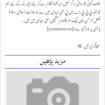
خلاف کوئی کارروائی نہ کر سکیں؟یہ کیسا نظام ہے کہ جسے بچانے کے لیے ایم
کیو ایم،پی پی پی،اے این پی بھی میدان میں ہے اور جماعت اسلامی ،مولانا
فضل الرحمن،نون لیگ اور کالعدم تنظیمیں بھی میدان میں ہیں۔
یا الٰہی یہ ماجرا کیا ہے؟
{jcomments on}
کیٹاگری میں :
کالم
مزید پڑھیں