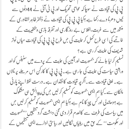
پی پی کی قیادت نے سوچا کہ عوامی تحریک اور پی ٹی آئی نے 44دنوں سے
کیوں دھرنا دے رکھا ہے؟کیا پی پی پی کی قیادت نے ڈاکٹر طاہر القادری کے
منشور میں سے غربت،افلاس بے روزگاری اور تفرقہ بازی و تکفیریت کے
خاتمے کی اسی طرح کھل کر حمایت کی جس طرح پی پی پی کی قیادت میاں نواز
شریف کی حمایت کر رہی ہے؟
تسلیم کر لیا جائے کہ جمہوریت اور آئین کی حمایت کے پردے میں سٹیٹس کو اور
وراثتی سیاست کی حمایت کی جا رہی ہے۔پی پی پی کا کارکن اس مرحلے پر نالاں
ہے۔ اپنی قیادت سے۔اگرچہ قیادت کا فقدان ہے۔درست لفظ اپنے پارٹی
مالکان سے۔کیا ہم ایسی جمہوریت کو تسلیم کر لیں جس کی پیدائش ہی مشکوک
ہے؟دھاندلی اور کس چیز کا نام ہے؟کیا ہم ایسی جمہوریت کو تسلیم کر لیں جس
میں ریاست کی طرف سے کالعدم قرار دی گئی دہشت گرد تنظیمیں’’جمہوریت
اور حکومت‘‘ کے حق میں ریلیاں نکالیں اور ریاستی ادارے ایسی تنظیموں کے