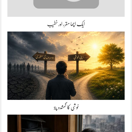
ایک اچھا مقرر اور خطیب
خوشی کا گمشدہ پتہ