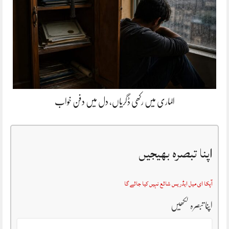
الماری میں رکھی ڈگریاں، دل میں دفن خواب
اپنا تبصرہ بھیجیں
آپکا ای میل ایڈریس شائع نہیں کیا جائے گا
اپنا تبصرہ لکھیں