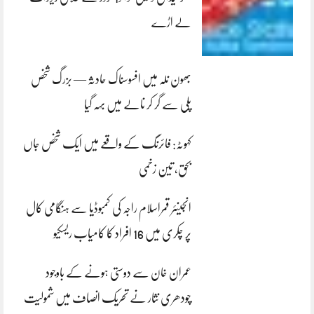
لے اڑے
بھون نلہ میں افسوسناک حادثہ — بزرگ شخص
پلی سے گر کر نالے میں بہہ گیا
کہوٹہ: فائرنگ کے واقعے میں ایک شخص جاں
بحق، تین زخمی
انجینئر قمراسلام راجہ کی کمبوڈیا سے ہنگامی کال
پر چکری میں 16 افراد کا کامیاب ریسکیو
عمران خان سے دوستی ہونے کے باوجود
چودھری نثار نے تحریک انصاف میں شمولیت