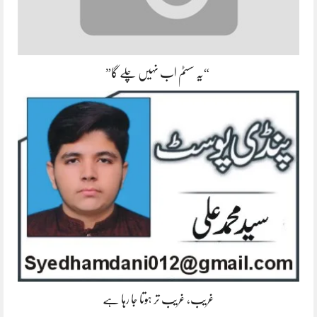
“یہ سسٹم اب نہیں چلے گا”
غریب، غریب تر ہوتا جا رہا ہے