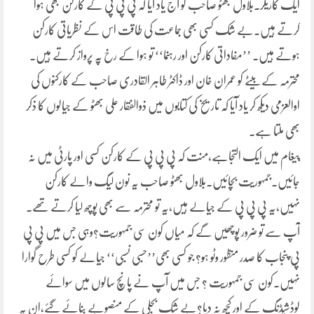
ایک کاریگر۔بلاول بھٹو صاحب کو آج یاد آیا کہ پی پی پی کے کارکن بھی ہوا
کرتے ہیں۔بے شک کسی بھی جماعت کی طاقت اس کے نظریاتی کارکن
ہوتے ہیں۔ ’’مفاداتی کارکن اور رہنما‘‘ تو ہوا کے رخ پہ پرواز کرتے ہیں۔
محترمہ کے بیٹے کو عمران خان اور ڈاکٹر طاہر القادری صاحب کے کارکنوں کی
اوالعزمی دیکھ کر یاد آیا کہ تاریخ کی کتابوں میں ذوالفقار علی بھٹو کے جیالوں کا ذکر
بھی ملتا ہے۔
پیغام میں ایک التجاہے،منت کہ پی پی پی کے کارکن کسی اور پارٹی میں نہ
جائیں۔جمہوریت بچائیں۔بلاول بھٹو صاحب یہ نون لیگ والے کارکن
نہیں،یہ پی پی پی کے جیالے ہیں،یہ تو محترمہ سے بھی پوچھ لیا کرتے تھے۔
آپ سے تو ضرور پوچھیں گے کہ میاں کون سی جمہوریت؟وہی جس میں پی پی
پی پنجاب کا صدر منظور وٹو ہو؟ جو کسی بھی’’حسبی نسبی‘‘ جیالے کو کسی طرح گوارا
نہیں۔کون سی جمہوریت ؟ جس میں آپ نے پانچ سالوں میں سوائے
لوڈشیڈنگ کے اور کچھ نہ دیا؟بے شک بجلی کے منصوبے بنائے گئے،ان پہ