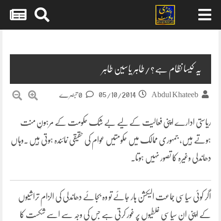
Skip
to
content
یہ کیسا نظام ہے؟/طاہر یاسین طاہر
05/10/2014
Abdul Khateeb
0 تبصرے
ریاستی ادارے اپنی فعالیت کے لیے بے شک حکومت کے مرہونِ منت
ہوتے ہیں، جمہوری ممالک میں حکومتیں عوام کی حقیقی نمائندہ ہوتی ہیں ۔وہاں
دھاندلی وغیرہ کا تصور نہیں ہوتا۔
اگر کوئی سیاسی جماعت الیکشن ہار جائے تو وہ بجائے دھاندلی کی الزام تراشیوں
کے اپنی ان سیاسی غلطیوں پر غور کرتی ہے جس کی وجہ سے اسے شکست کا