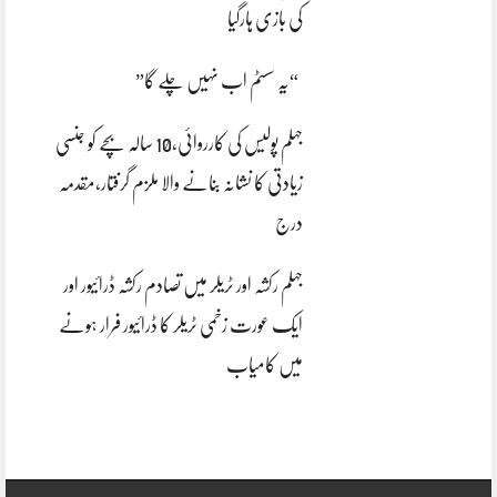
کی بازی ہارگیا
“یہ سسٹم اب نہیں چلے گا”
جہلم پولیس کی کارروائی،10 سالہ بچے کو جنسی
زیادتی کا نشانہ بنانے والا ملزم گرفتار،مقدمہ
درج
جہلم رکشہ اور ٹریلر میں تصادم رکشہ ڈرائیور اور
ایک عورت زخمی ٹریلر کا ڈرائیور فرار ہونے
میں کامیاب