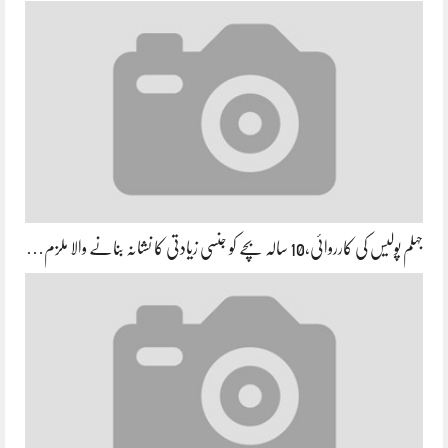
جہلم پولیس کی کارروائی،10 سالہ بچے کو جنسی زیادتی کا نشانہ بنانے والا ملزم…