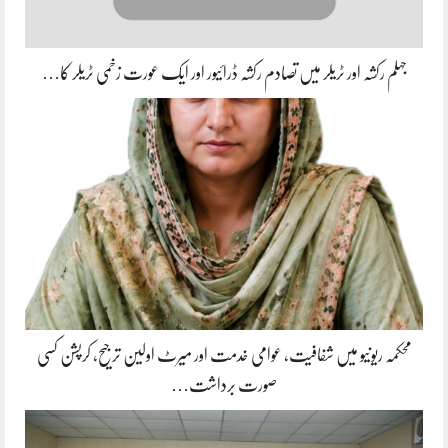
جہلم رکشہ اور ٹریلر میں تصادم رکشہ ڈرائیور اور ایک عورت زخمی ٹریلر کا…
محکمہ ریونیو میں شفافیت، عوامی خدمت اور میرٹ اولین ترجیح، کرپشن کسی
صورت برداشت…