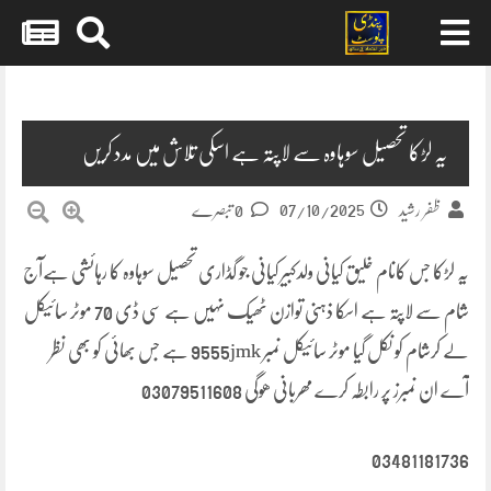
Skip
to
content
یہ لڑکا تحصیل سوہاوہ سے لاپتہ ہے اسکی تلاش میں مدد کریں
07/10/2025
ظفر رشید
0 تبصرے
یہ لڑکا جس کانام خلیق کیانی ولدکبیر کیانی جو گڈاری تحصیل سوہاوہ کا رہائشی ہےآج
شام سے لاپتہ ہے اسکا ذہنی توازن ٹھیک نہیں ہے سی ڈی 70 موٹر سائیکل
لے کرشام کو نکل گیا موٹر سائیکل نمبر 9555jmk ہے جس بھائی کو بھی نظر
آے ان نمبرز پر رابطہ کرے مھربانی ھوگی 03079511608
03481181736