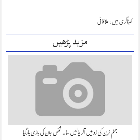
کیٹاگری میں :
علاقائی
مزید پڑھیں
جہلم ٹرین کی زد میں آکر چالیس سالہ شخص جان کی بازی ہارگیا