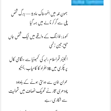
بھون نلہ میں افسوسناک حادثہ — بزرگ شخص
پلی سے گر کر نالے میں بہہ گیا
کہوٹہ: فائرنگ کے واقعے میں ایک شخص جاں
بحق، تین زخمی
انجینئر قمراسلام راجہ کی کمبوڈیا سے ہنگامی کال
پر چکری میں 16 افراد کا کامیاب ریسکیو
عمران خان سے دوستی ہونے کے باوجود
چودھری نثار نے تحریک انصاف میں شمولیت
سے انکاری رہے