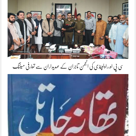
سی پی او،راولپنڈی کی انجمن تاجران کے عہدیداران سے تعارفی میٹنگ