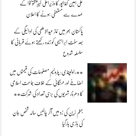
علی امین گنڈاپور کا وزیراعلیٰ خیبرپختونخوا کے
عہدے سے مستعفی ہونے کا اعلان
پاکستان بھر میں نمازِ عیدالاضحی کی ادائیگی کے
بعد سنتِ ابراہیمی کو زندہ رکھتے ہوئے قربانی کا
سلسلہ شروع
**راولپنڈی: پٹرولیم مصنوعات کی قیمتوں میں
اضافے اور مہنگائی کے خلاف جماعت اسلامی
کا دھرنا، شہریوں کی بڑی تعداد کی شرکت**
جہلم ٹرین کی زد میں آکر چالیس سالہ شخص جان
کی بازی ہارگیا