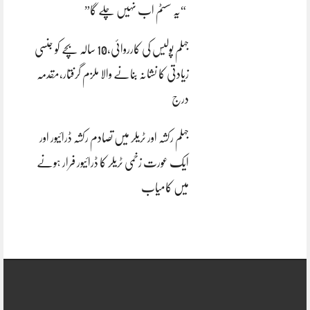
“یہ سسٹم اب نہیں چلے گا”
جہلم پولیس کی کارروائی،10 سالہ بچے کو جنسی
زیادتی کا نشانہ بنانے والا ملزم گرفتار،مقدمہ
درج
جہلم رکشہ اور ٹریلر میں تصادم رکشہ ڈرائیور اور
ایک عورت زخمی ٹریلر کا ڈرائیور فرار ہونے
میں کامیاب