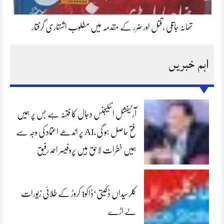
تھانہ جاتلی ،قتل اور ضرر کے مقدمہ میں مطلوب اشتہاری گرفتار
اہم خبریں
آرٹیفشل انٹلیجنس دجال کا فتنہ ہے جس پر ہمیں
فتح حاصل ہو گی،AI پر اندھے اعتماد کی وجہ سے
ہمیں خطرات لاحق ہیں پروفیسر احمد رفیق
کلرسیداں ڈکیتی‘ڈاکو1 کروڑ کے طلائی زیورات
لے اڑے