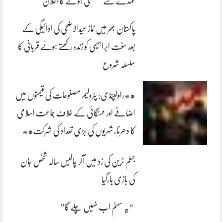
عہدے سے مستعفی ہونے کا اعلان
پاکستان بھر میں نمازِ عیدالاضحی کی ادائیگی کے
بعد سنتِ ابراہیمی کو زندہ رکھتے ہوئے قربانی کا
سلسلہ شروع
**راولپنڈی: پٹرولیم مصنوعات کی قیمتوں میں
اضافے اور مہنگائی کے خلاف جماعت اسلامی
کا دھرنا، شہریوں کی بڑی تعداد کی شرکت**
جہلم ٹرین کی زد میں آکر چالیس سالہ شخص جان
کی بازی ہارگیا
“یہ سسٹم اب نہیں چلے گا”