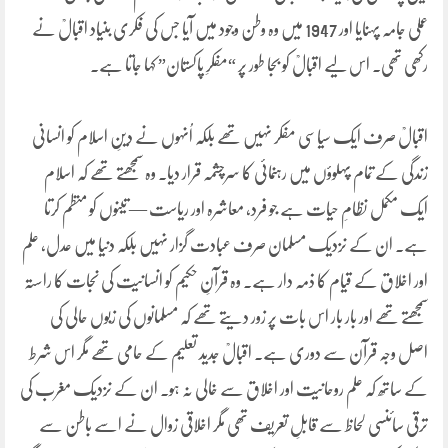
عملی جامہ پہنایا اور 1947 میں وہ وطن وجود میں آیا جس کی فکری بنیاد اقبالؒ نے
رکھی تھی۔ اس لیے اقبالؒ کو بجا طور پر “مفکرِ پاکستان” کہا جاتا ہے۔
اقبالؒ صرف ایک سیاسی مفکر نہیں تھے بلکہ اُنہوں نے دینِ اسلام کو انسانی
زندگی کے تمام پہلوؤں میں رہنمائی کا سرچشمہ قرار دیا۔ وہ سمجھتے تھے کہ اسلام
ایک مکمل نظامِ حیات ہے جو فرد، معاشرہ اور ریاست — تینوں کو منظم کرتا
ہے۔ ان کے نزدیک مسلمان صرف عبادت گزار نہیں بلکہ دنیا میں عدل، علم
اور اخلاق کے قیام کا ذمہ دار ہے۔ وہ قرآنِ حکیم کو انسانیت کی نجات کا راستہ
سمجھتے تھے اور بار بار اس بات پر زور دیتے تھے کہ مسلمانوں کی زبوں حالی کی
اصل وجہ قرآن سے دوری ہے۔ اقبالؒ جدید تعلیم کے حامی تھے مگر اس شرط
کے ساتھ کہ علم روحانیت اور اخلاق سے خالی نہ ہو۔ ان کے نزدیک مغرب کی
ترقی سائنسی لحاظ سے قابلِ تعریف تھی مگر اخلاقی زوال نے اسے باطن سے