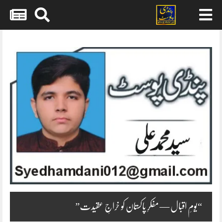
Skip
to
content
“یومِ اقبال — مفکرِ پاکستان کو خراجِ عقیدت”