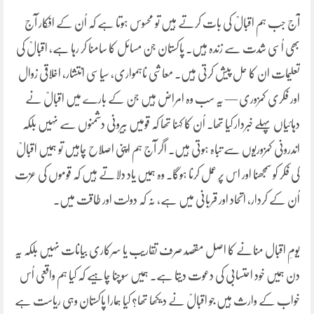
آج جب ہم اقبالؒ کی بات کرتے ہیں تو محسوس ہوتا ہے کہ اُن کے افکار آج
بھی اُسی شدت سے زندہ ہیں۔ پاکستان جن مسائل کا سامنا کر رہا ہے، اقبالؒ کی
تعلیمات ان کا حل پیش کرتی ہیں۔ معاشی ناہمواری، سیاسی انتشار، اخلاقی زوال
اور فکری کمزوری — یہ سب وہ امراض ہیں جن کے بارے میں اقبالؒ نے
دہائیاں پہلے خبردار کیا تھا۔ اُن کا کہنا تھا کہ قومیں بیرونی دشمنوں سے نہیں بلکہ
اندرونی کمزوریوں سے تباہ ہوتی ہیں۔ اگر آج ہم اپنی اصلاح چاہیں تو ہمیں اقبالؒ
کی فکر کو سمجھنا اور اس پر عمل کرنا ہوگا۔ وہ ہمیں یاد دلاتے ہیں کہ قوموں کی عزت
اُن کے کردار، اتحاد اور قربانی میں ہے، نہ کہ دولت اور طاقت میں۔
یومِ اقبال منانے کا اصل مقصد صرف تقاریب یا سرکاری بیانات نہیں بلکہ یہ
دن ہمیں خود احتسابی کی دعوت دیتا ہے۔ ہمیں سوچنا چاہیے کہ کیا ہم واقعی اُس
خواب کے وارث ہیں جو اقبالؒ نے دیکھا تھا؟ کیا ہمارا پاکستان وہی ریاست ہے