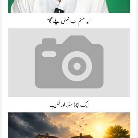
“یہ سسٹم اب نہیں چلے گا”
ایک اچھا مقرر اور خطیب