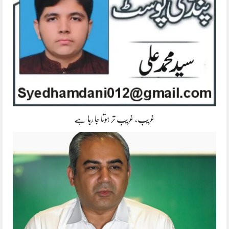
غریب، غریب تر ہوتا جا رہا ہے