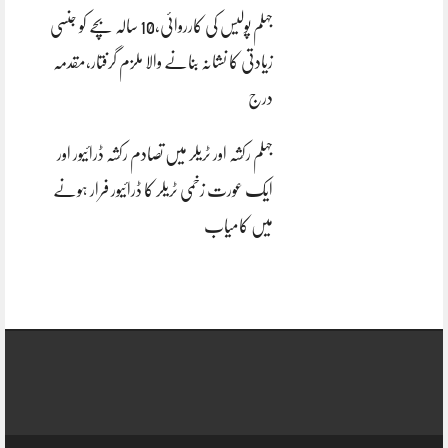
جہلم پولیس کی کارروائی،10 سالہ بچے کو جنسی
زیادتی کا نشانہ بنانے والا ملزم گرفتار،مقدمہ
درج
جہلم رکشہ اور ٹریلر میں تصادم رکشہ ڈرائیور اور
ایک عورت زخمی ٹریلر کا ڈرائیور فرار ہونے
میں کامیاب