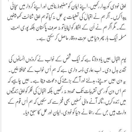
اپنی خودی کو بیدار رکھیں، اپنے ایمان کو مضبوط بنائیں اور اپنے کردار میں سچائی
پیدا کریں۔ اگر ہم نے اقبالؒ کی تعلیمات پر عمل نہ کیا تو ہم اپنی شناخت کھو بیٹھیں
گے۔ مگر اگر ہم نے اُن کے افکار کو اپنایا تو نہ صرف پاکستان بلکہ پوری امتِ
مسلمہ ایک بار پھر دنیا میں عزت و وقار حاصل کر سکتی ہے۔
یومِ اقبال ہمیں یاد دلاتا ہے کہ ایک شخص کے خواب نے کروڑوں انسانوں کی
تقدیر بدل دی۔ اب ہماری ذمہ داری ہے کہ ہم اُس خواب کے محافظ بنیں۔
یہ دن ہمیں سوچنے، بدلنے اور آگے بڑھنے کی دعوت دیتا ہے۔ ہمیں چاہیے کہ
ہم اس دن کو رسمی تقریبات تک محدود نہ رکھیں بلکہ اقبالؒ کی فکر کو اپنی زندگیوں
میں زندہ کریں، تاکہ آنے والی نسلیں بھی فخر سے کہہ سکیں کہ ہم اُس قوم کے
وارث ہیں جس کے رہنما نے دنیا کو خودی، ایمان اور عمل کا سبق دیا۔