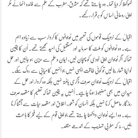
کھوکھلا کر دیا تھا۔ وہ چاہتے تھے کہ مشرق، مغرب کے علم سے فائدہ اٹھائے مگر
اپنی روحانی اساس کو برقرار رکھے۔
اقبالؒ کے نزدیک قوموں کی تعمیر میں نوجوانوں کا کردار سب سے زیادہ اہم
ہے۔ وہ نوجوانوں کو ملت کا سرمایہ اور مستقبل کی امید سمجھتے تھے۔ اُن کا یقین
تھا کہ اگر نوجوان اپنی خودی کو پہچان لیں، ایمان و علم سے مزین ہو جائیں اور عمل
کو اپنا شعار بنا لیں تو کوئی طاقت ایسی نہیں جو اُنہیں کامیابی سے روک سکے۔
اقبالؒ کے نزدیک نوجوان صرف ڈگری یافتہ نہیں بلکہ وہ کردار اور عمل کے
میدان میں بھی مضبوط ہونا چاہیے۔ اُنہیں یہ یقین تھا کہ تعلیم کا مقصد صرف
روزگار حاصل کرنا نہیں بلکہ انسان کو شعور، اخلاق اور مقصدِ حیات سے آشنا کرنا
ہے۔ وہ ایسے نوجوان دیکھنا چاہتے تھے جو اپنی قوم کے لیے فخر کا باعث
بنیں، نہ کہ مغربی تہذیب کے اندھے مقلد۔