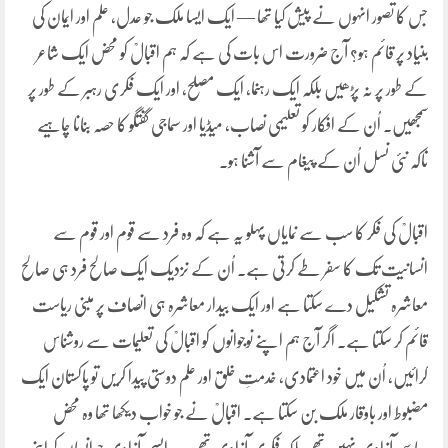
جس کا تصور انہوں نے پیش کیا تھا — ایک ایسا ملک جو عدل، علم اور ایمان کی
بنیاد پر قائم ہو؟ آج ضرورت اس بات کی ہے کہ ہم اقبالؒ کو محض ایک شاعر
کے طور پر نہ پڑھیں بلکہ ایک رہنما، ایک مصلح، اور ایک فکری رہبر کے طور پر
سمجھیں۔ اُن کے افکار کو تعلیمی نصاب، میڈیا اور سماجی گفتگو کا حصہ بنانا چاہیے
تاکہ نئی نسل اُن کے پیغام سے آشنا ہو۔
اقبالؒ کی فکر کا سب سے نمایاں پہلو یہ ہے کہ وہ فرد سے قوم اور قوم سے
انسانیت تک کا سفر طے کرتی ہے۔ اُن کے نزدیک ایک صالح فرد ہی صالح
معاشرہ تشکیل دے سکتا ہے اور ایک بیدار معاشرہ ہی انصاف پر مبنی ریاست
قائم کر سکتا ہے۔ اگر آج ہم اپنے نوجوانوں کو اقبالؒ کی تعلیمات سے روشناس
کرائیں، اُن میں خود اعتمادی، خدمتِ خلق اور علم دوستی پیدا کریں تو پاکستان ایک
مضبوط اور باوقار ملک بن سکتا ہے۔ اقبالؒ نے جو خواب دیکھا تھا وہ محض