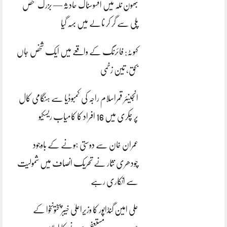
بھون نلہ میں افسوسناک حادثہ — بزرگ شخص
پلی سے گر کر نالے میں بہہ گیا
کہوٹہ: فائرنگ کے واقعے میں ایک شخص جاں
بحق، تین زخمی
انجینئر قمراسلام راجہ کی کمبوڈیا سے ہنگامی کال
پر چکری میں 16 افراد کا کامیاب ریسکیو
عمران خان سے دوستی ہونے کے باوجود
چودھری نثار نے تحریک انصاف میں شمولیت
سے انکاری رہے
علی امین گنڈاپور کا وزیراعلیٰ خیبرپختونخوا کے