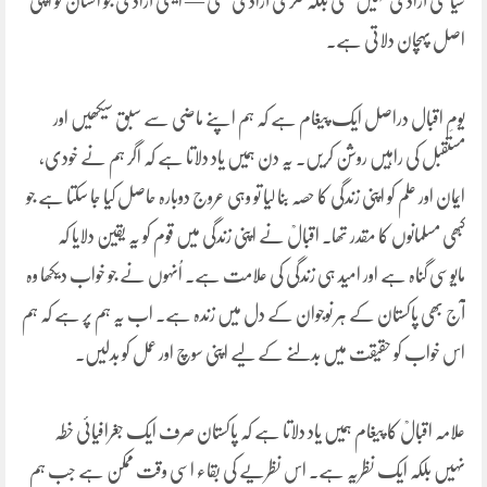
سیاسی آزادی نہیں تھی بلکہ فکری آزادی تھی — ایسی آزادی جو انسان کو اپنی
اصل پہچان دلاتی ہے۔
یومِ اقبال دراصل ایک پیغام ہے کہ ہم اپنے ماضی سے سبق سیکھیں اور
مستقبل کی راہیں روشن کریں۔ یہ دن ہمیں یاد دلاتا ہے کہ اگر ہم نے خودی،
ایمان اور علم کو اپنی زندگی کا حصہ بنا لیا تو وہی عروج دوبارہ حاصل کیا جا سکتا ہے جو
کبھی مسلمانوں کا مقدر تھا۔ اقبالؒ نے اپنی زندگی میں قوم کو یہ یقین دلایا کہ
مایوسی گناہ ہے اور امید ہی زندگی کی علامت ہے۔ اُنہوں نے جو خواب دیکھا وہ
آج بھی پاکستان کے ہر نوجوان کے دل میں زندہ ہے۔ اب یہ ہم پر ہے کہ ہم
اس خواب کو حقیقت میں بدلنے کے لیے اپنی سوچ اور عمل کو بدلیں۔
علامہ اقبالؒ کا پیغام ہمیں یاد دلاتا ہے کہ پاکستان صرف ایک جغرافیائی خطہ
نہیں بلکہ ایک نظریہ ہے۔ اس نظریے کی بقاء اسی وقت ممکن ہے جب ہم