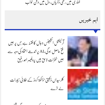
الماری میں رکھی ڈگریاں، دل میں دفن خواب
اہم خبریں
آرٹیفشل انٹلیجنس دجال کا فتنہ ہے جس پر ہمیں
فتح حاصل ہو گی،AI پر اندھے اعتماد کی وجہ سے
ہمیں خطرات لاحق ہیں پروفیسر احمد رفیق
کلرسیداں ڈکیتی‘ڈاکو1 کروڑ کے طلائی زیورات
لے اڑے