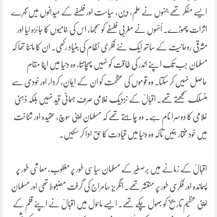
ایسے مفکر تھے جنہوں نے علم، دین، سیاست اور فلسفے کے میدانوں میں گہرے
اثرات چھوڑے۔ اُنہوں نے مغربی فلسفے کو سمجھا، اس کی خامیوں کا جائزہ لیا اور
مشرقی روحانیت کے ساتھ ایک نئے فکری نظام کی بنیاد رکھی۔ ان کا ماننا تھا کہ
مسلمان جب تک اپنے اندر کی طاقت کو نہیں پہچانتا، وہ دنیا میں اپنا مقام
حاصل نہیں کر سکتا۔ وہ قوموں کی عظمت کو ان کے ایمان، کردار اور خودی سے
منسلک سمجھتے تھے۔ اقبالؒ کے نزدیک غلامی صرف جسمانی قید نہیں بلکہ ذہنی
غلامی کا دوسرا نام ہے۔ وہ چاہتے تھے کہ مسلمان اپنی سوچ، عقیدہ اور شناخت
میں خود مختار بنیں تاکہ وہ دنیا میں قیادت کا حق ادا کر سکیں۔
اقبالؒ کے زمانے میں برصغیر کے مسلمان سیاسی طور پر مغلوب، معاشی طور پر
پسماندہ اور فکری طور پر منتشر تھے۔ انگریز سامراج کی گرفت مضبوط تھی اور مسلمان
اپنی عظیم تاریخ کو بھول چکے تھے۔ ایسے ماحول میں اقبالؒ نے اپنے قلم کے