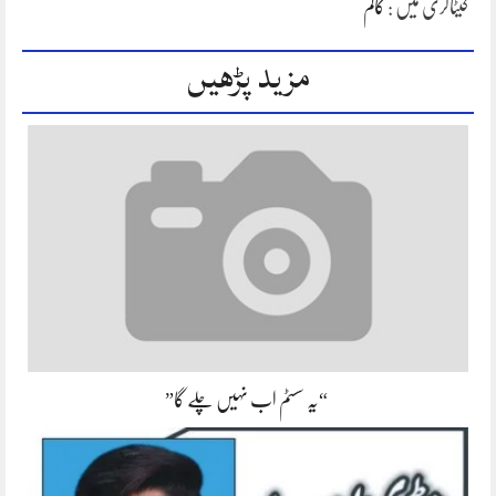
کیٹاگری میں :
کالم
مزید پڑھیں
“یہ سسٹم اب نہیں چلے گا”