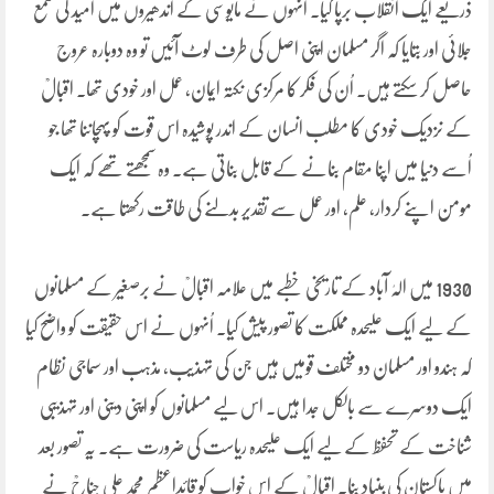
ذریعے ایک انقلاب برپا کیا۔ اُنہوں نے مایوسی کے اندھیروں میں امید کی شمع
جلائی اور بتایا کہ اگر مسلمان اپنی اصل کی طرف لوٹ آئیں تو وہ دوبارہ عروج
حاصل کر سکتے ہیں۔ اُن کی فکر کا مرکزی نکتہ ایمان، عمل اور خودی تھا۔ اقبالؒ
کے نزدیک خودی کا مطلب انسان کے اندر پوشیدہ اس قوت کو پہچاننا تھا جو
اُسے دنیا میں اپنا مقام بنانے کے قابل بناتی ہے۔ وہ سمجھتے تھے کہ ایک
مومن اپنے کردار، علم، اور عمل سے تقدیر بدلنے کی طاقت رکھتا ہے۔
1930 میں الہٰ آباد کے تاریخی خطبے میں علامہ اقبالؒ نے برصغیر کے مسلمانوں
کے لیے ایک علیحدہ مملکت کا تصور پیش کیا۔ اُنہوں نے اس حقیقت کو واضح کیا
کہ ہندو اور مسلمان دو مختلف قومیں ہیں جن کی تہذیب، مذہب اور سماجی نظام
ایک دوسرے سے بالکل جدا ہیں۔ اس لیے مسلمانوں کو اپنی دینی اور تہذیبی
شناخت کے تحفظ کے لیے ایک علیحدہ ریاست کی ضرورت ہے۔ یہ تصور بعد
میں پاکستان کی بنیاد بنا۔ اقبالؒ کے اس خواب کو قائداعظم محمد علی جناحؒ نے