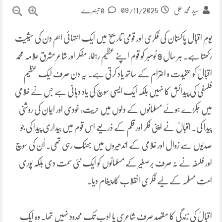
09/11/2025
سید محمد علی
0 تبصرے
یومِ اقبال پاکستان کی فکری اور قومی تاریخ میں ایک انتہائی اہم دن کی حیثیت
رکھتا ہے۔ ہر سال 9 نومبر کو قوم اپنے عظیم رہنما، مفکر اور شاعرِ مشرق علامہ محمد
اقبالؒ کو عقیدت و احترام کے ساتھ یاد کرتی ہے۔ یہ دن صرف ایک عظیم
فلسفی کی پیدائش کا نہیں بلکہ ایک ایسی سوچ کی یاد دہانی ہے جس نے غلامی
میں جکڑے ہوئے مسلمانوں کے دلوں میں حریت، خودی اور ایمان کی روشنی
پیدا کی۔ اقبالؒ نے اپنی فکر اور قلم کے ذریعے اس قوم میں بیداری پیدا کی جو
صدیوں سے زوال اور غلامی کے اندھیروں میں بھٹک رہی تھی۔ اُن کی سوچ
اور فلسفہ نے نہ صرف برصغیر کے مسلمانوں کو ایک نئی سمت دی بلکہ پوری
امتِ مسلمہ کے لیے فکری انقلاب کا پیغام دیا۔
اقبالؒ کی زندگی کا مقصد صرف شاعری یا ادب تک محدود نہیں تھا۔ وہ ایک