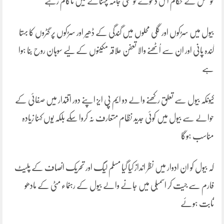
کونسل کے حکام اس دعوے کو عملی جامہ پہنانے میں ناکام رہے
بیول میں سڑکوں اور گلی محلوں میں گندگی کے ڈھیر اور سڑکوں پر گٹروں کا بہتا
گندہ پانی اور ان سے اُٹھنے والا تعفن علاقہ مکینوں کے لیے سوہان روح بنا ہوا
ہے
کیونکہ بیول سے تعلق رکھنے والے دو ایم پی ایز اپنے دور اقتدار میں صفائی کے
حوالے سے بیول میں کوئی جدید نظام متعارف نہ کروا سکے بلکہ یوں کہنا زیادہ
مناسب ہوگا
کہ بیول کو ان ادوار میں نظر انداز کیا گیا مسلم لیگ اور تحریک انصاف کے پلیٹ
فارم سے جیت کر اسمبلی میں جانے والے بیول کے رہنماء مٹی کے مادھو
ثابت ہوئے