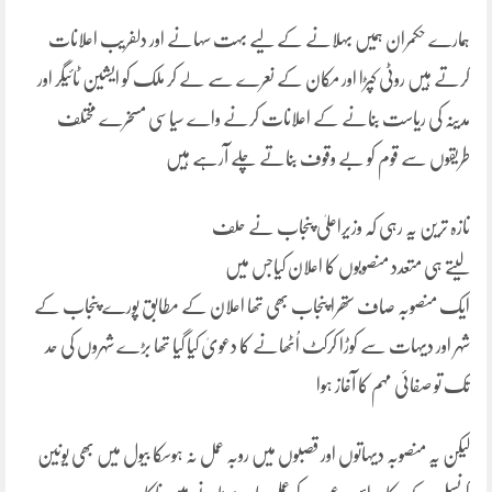
ہمارے حکمران ہمیں بہلانے کے لیے بہت سہانے اور دلفریب اعلانات
کرتے ہیں روٹی کپڑا اور مکان کے نعرے سے لے کر ملک کو ایشین ٹائیگر اور
مدینہ کی ریاست بنانے کے اعلانات کرنے واے سیاسی مسخرے مختلف
طریقوں سے قوم کو بے وقوف بناتے چلے آرہے ہیں
تازہ ترین یہ رہی کہ وزیراعلیٰ پنجاب نے حلف
لیتے ہی متعدد منصوبوں کا اعلان کیاجس میں
ایک منصوبہ صاف ستھرا پنجاب بھی تھا اعلان کے مطابق پورے پنجاب کے
شہر اور دیہات سے کوڑا کرکٹ اُٹھانے کا دعویٰ کیا گیا تھا بڑے شہروں کی حد
تک تو صفائی مہم کا آغاز ہوا
لیکن یہ منصوبہ دیہاتوں اور قصبوں میں روبہ عمل نہ ہوسکا بیول میں بھی یونین