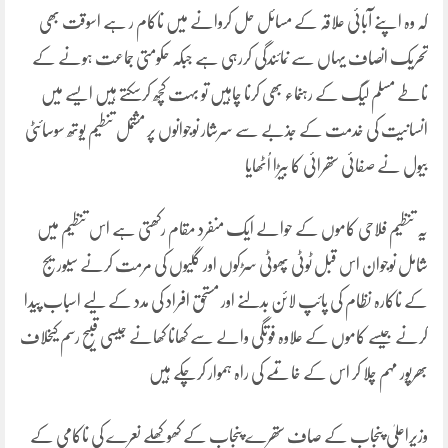
کہ وہ اپنے آبائی علاقہ کے مسائل حل کروانے میں ناکام ر ہے اسوقت بھی
تحریک انصاف یہاں سے نمائندگی کررہی ہے جبکہ حکومتی جماعت ہونے کے
ناطے مسلم لیگ کے رہنماء بھی کرنا چاہیں تو بہت کچھ کرسکتے ہیں ایسے میں
انسانیت کی خدمت کے جذبے سے سرشار نوجوانوں پر مشتمل تنطیم یوتھ سوسائٹی
بیول نے صفائی ستھرائی کا بیڑا اُٹھایا
یہ تنظیم فلاحی کاموں کے حوالے ایک منفرد مقام رکھتی ہے اس تنظیم میں
شامل نوجوان اس قبل ٹوٹی پھوٹی سڑکوں اور گلیوں کی مرمت کرنے سیوریج
کے ناکارہ نظام کی پائپ لائن بدلنے اور مستحق افراد کی مدد کے لیے اسباب پیدا
کرنے جیسے کاموں کے علاوہ فوتگی والے سے کھانا کھانے جیسی قبیح رسم کیخلاف
بھرپور مہم چلا کر اس کے خاتمے کی راہ ہموار کرچکے ہیں
وزیراعلیٰ پنجاب کے صاف ستھرے پنجاب کے کھوکھلے نعرے کی ناکامی کے