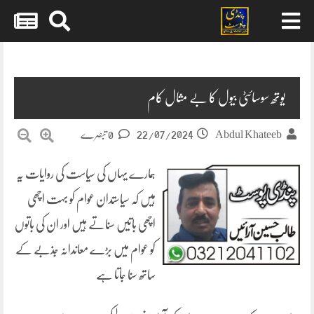
Skip
to
content
یوتھ سوسائٹی بیول کا بے مثال کام
22/07/2024
Abdul Khateeb
0 تبصرے
ہمارے یہاں کی سیاست کی روایات یہ
ہیں کہ سیاستدان عوام کو بہت اچھی
اچھی باتیں سناتے ہیں اور ان کی باتوں
کو عوام میں بڑے معاندانہ جذبے کے
ساتھ سنا جاتا ہے