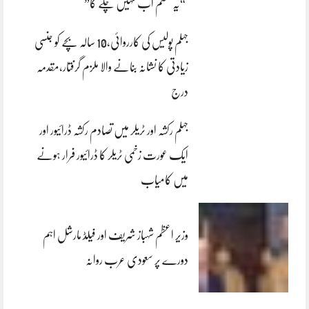
“یہ سسٹم اب نہیں چلے گا”
جہلم پولیس کی کارروائی،10 سالہ بچے کو جنسی
زیادتی کا نشانہ بنانے والا ملزم گرفتار،مقدمہ
درج
جہلم رکشہ اور ٹریلر میں تصادم رکشہ ڈرائیور اور
ایک عورت زخمی ٹریلر کا ڈرائیور فرار ہونے
میں کامیاب
وزیر اعظم شہباز شریف اور فیلڈ مارشل اہم
دورے پر سعودی عرب روانہ