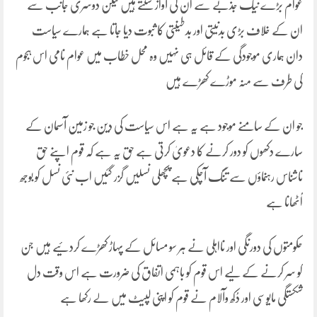
عوام بڑے نیک جذبے سے ان کی آواز سنتے ہیں لیکن دوسری جانب سے
ان کے خلاف بڑی بدنیتی اور بدطینتی کا ثبوت دیا جاتا ہے ہمارے سیاست
دان ہماری موجودگی کے قائل ہی نہیں وہ محل خطاب میں عوام نامی اس ہجوم
کی طرف سے منہ موڑے کھڑے ہیں
جو ان کے سامنے موجود ہے یہ ہے اس سیاست کی دین جو زمین آسمان کے
سارے دکھوں کو دور کرنے کا دعویٰ کرتی ہے حق یہ ہے کہ قوم اپنے حق
ناشناس رہنماؤں سے تنگ آچکی ہے پچھلی نسلیں گزر گئیں اب نئی نسل کو بوجھ
اُٹھانا ہے
حکومتوں کی دورنگی اور نااہلی نے ہر سو مسائل کے پہاڑ کھڑے کردئیے ہیں جن
کو سر کرنے کے لیے اس قوم کو باہمی اتفاق کی ضرورت ہے اس وقت دل
شکستگی مایوسی اور دُکھ وآلام نے قوم کو اپنی لپیٹ میں لے رکھا ہے