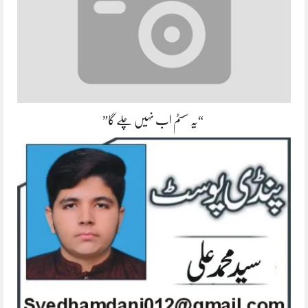
“یہ سسٹم اب نہیں چلے گا”