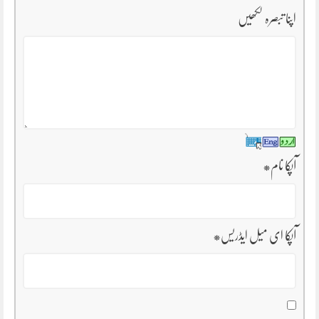
اپنا تبصرہ لکھیں
آپکا نام
*
آپکا ای میل ایڈریس
*