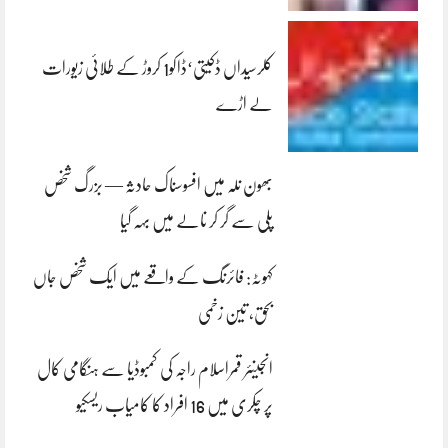
کلرسیداں ڈکیتی‘ڈاکو1 کروڑ کے طلائی زیورات
لے اڑے
بھون نلہ میں افسوسناک حادثہ — بزرگ شخص
پلی سے گر کر نالے میں بہہ گیا
کہوٹہ: فائرنگ کے واقعے میں ایک شخص جاں
بحق، تین زخمی
انجینئر قمراسلام راجہ کی کمبوڈیا سے ہنگامی کال
پر چکری میں 16 افراد کا کامیاب ریسکیو