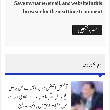
Save my name, email, and website in this
browser for the next time I comment.
اہم خبریں
آرٹیفشل انٹلیجنس دجال کا فتنہ ہے جس پر ہمیں
فتح حاصل ہو گی،AI پر اندھے اعتماد کی وجہ سے
ہمیں خطرات لاحق ہیں پروفیسر احمد رفیق