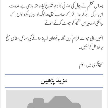
بعد اس تنظیم نے بیول کی صفائی کا کام شروع کیا جو ہنوز جاری ہے ضرورت
اس امر کی ہے کہ علاقے کے صاحب حیثیت لوگ اور بیول وگردونواح کے
رہائشی اوورسیز اس تنظیم کو سپورٹ کرتے ہوئے
انہیں مالی سپورٹ فراہم کریں تاکہ یہ نوجوان اپنے علاقے کی مسائل مقامی سطح
پر خود حل کرسکیں۔
کیٹاگری میں :
کالم
مزید پڑھیں