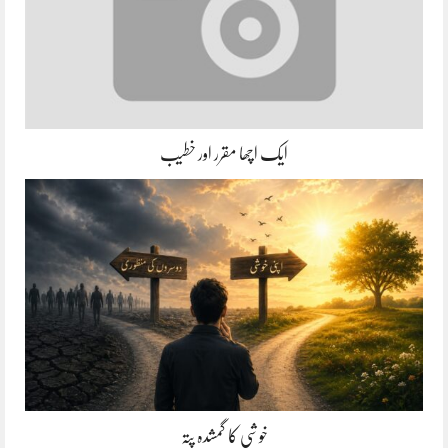
ایک اچھا مقرر اور خطیب
خوشی کا گمشدہ پتہ