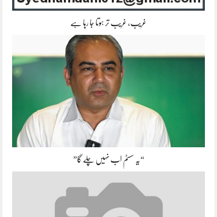
غریب، غریب تر ہوتا جا رہا ہے
“یہ سسٹم اب نہیں چلے گا”