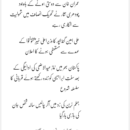
عمران خان سے دوستی ہونے کے باوجود
چودھری نثار نے تحریک انصاف میں شمولیت
سے انکاری رہے
علی امین گنڈاپور کا وزیراعلیٰ خیبرپختونخوا کے
عہدے سے مستعفی ہونے کا اعلان
پاکستان بھر میں نمازِ عیدالاضحی کی ادائیگی کے
بعد سنتِ ابراہیمی کو زندہ رکھتے ہوئے قربانی کا
سلسلہ شروع
جہلم ٹرین کی زد میں آکر چالیس سالہ شخص جان
کی بازی ہارگیا