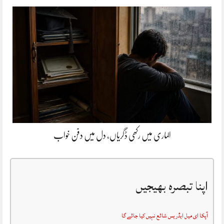
الماری میں رکھی ڈگریاں، دل میں دفن خواب
اپنا تبصرہ بھیجیں
آپکا ای میل ایڈریس شائع نہیں کیا جائے گا