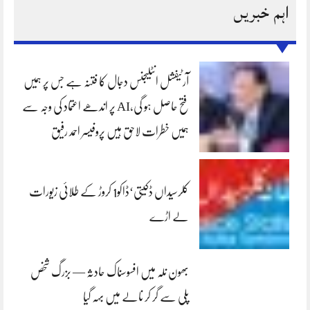
اہم خبریں
آرٹیفشل انٹلیجنس دجال کا فتنہ ہے جس پر ہمیں
فتح حاصل ہو گی،AI پر اندھے اعتماد کی وجہ سے
ہمیں خطرات لاحق ہیں پروفیسر احمد رفیق
کلرسیداں ڈکیتی‘ڈاکو1 کروڑ کے طلائی زیورات
لے اڑے
بھون نلہ میں افسوسناک حادثہ — بزرگ شخص
پلی سے گر کر نالے میں بہہ گیا