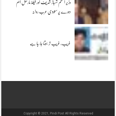
وزیر اعظم شہباز شریف اور فیلڈ مارشل اہم
دورے پر سعودی عرب روانہ
غریب، غریب تر ہوتا جا رہا ہے
Copyright © 2021, Pindi Post All Rights Reserved.