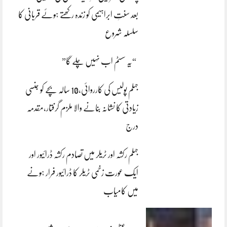
بعد سنتِ ابراہیمی کو زندہ رکھتے ہوئے قربانی کا
سلسلہ شروع
“یہ سسٹم اب نہیں چلے گا”
جہلم پولیس کی کارروائی،10 سالہ بچے کو جنسی
زیادتی کا نشانہ بنانے والا ملزم گرفتار،مقدمہ
درج
جہلم رکشہ اور ٹریلر میں تصادم رکشہ ڈرائیور اور
ایک عورت زخمی ٹریلر کا ڈرائیور فرار ہونے
میں کامیاب