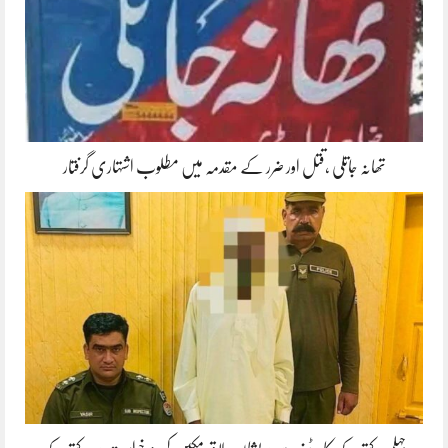
تھانہ جاتلی ،قتل اور ضرر کے مقدمہ میں مطلوب اشتہاری گرفتار