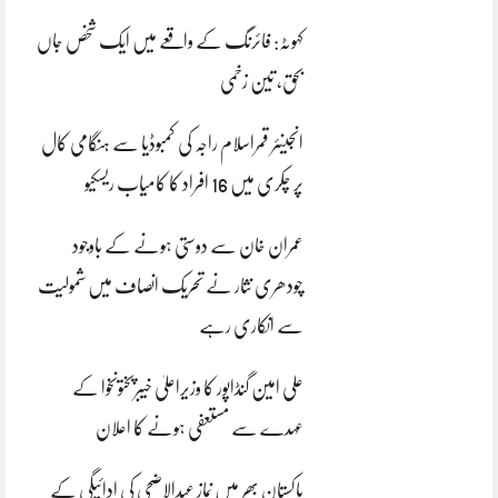
کہوٹہ: فائرنگ کے واقعے میں ایک شخص جاں
بحق، تین زخمی
انجینئر قمراسلام راجہ کی کمبوڈیا سے ہنگامی کال
پر چکری میں 16 افراد کا کامیاب ریسکیو
عمران خان سے دوستی ہونے کے باوجود
چودھری نثار نے تحریک انصاف میں شمولیت
سے انکاری رہے
علی امین گنڈاپور کا وزیراعلیٰ خیبرپختونخوا کے
عہدے سے مستعفی ہونے کا اعلان
پاکستان بھر میں نمازِ عیدالاضحی کی ادائیگی کے