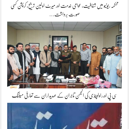
محکمہ ریونیو میں شفافیت، عوامی خدمت اور میرٹ اولین ترجیح، کرپشن کسی
صورت برداشت…
سی پی او،راولپنڈی کی انجمن تاجران کے عہدیداران سے تعارفی میٹنگ