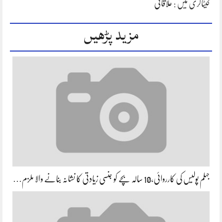
کیٹاگری میں :
علاقائی
مزید پڑھیں
جہلم پولیس کی کارروائی،10 سالہ بچے کو جنسی زیادتی کا نشانہ بنانے والا ملزم…