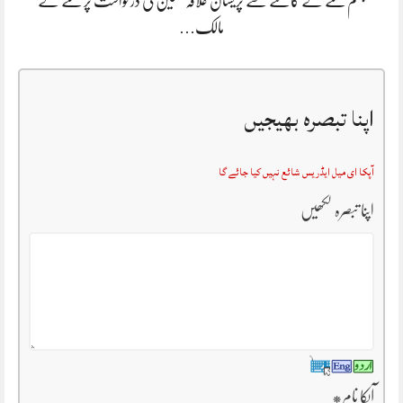
جہلم کتے کے کاٹنے سے پریشان علاقہ مکین کی درخواست پر کتے کے
مالک…
اپنا تبصرہ بھیجیں
آپکا ای میل ایڈریس شائع نہیں کیا جائے گا
اپنا تبصرہ لکھیں
آپکا نام
*