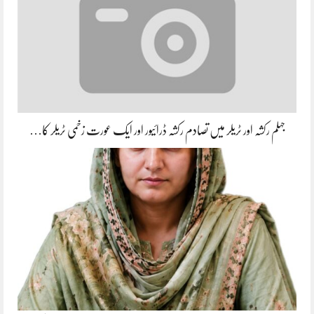
جہلم رکشہ اور ٹریلر میں تصادم رکشہ ڈرائیور اور ایک عورت زخمی ٹریلر کا…