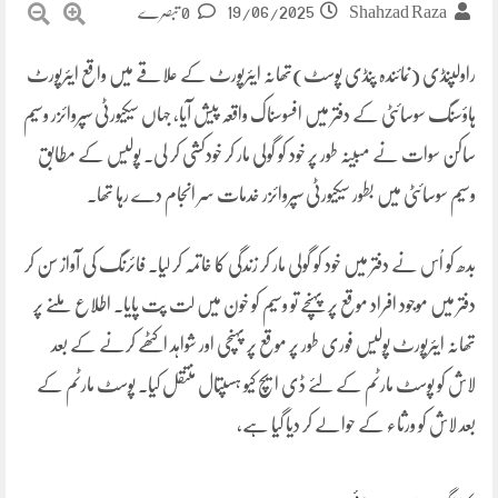
19/06/2025
Shahzad Raza
0 تبصرے
راولپنڈی (نمائندہ پنڈی پوسٹ)تھانہ ایئرپورٹ کے علاقے میں واقع ایئرپورٹ
ہاؤسنگ سوسائٹی کے دفتر میں افسوسناک واقعہ پیش آیا، جہاں سیکیورٹی سپروائزر وسیم
ساکن سوات نے مبینہ طور پر خود کو گولی مار کر خودکشی کر لی۔ پولیس کے مطابق
وسیم سوسائٹی میں بطور سیکیورٹی سپروائزر خدمات سر انجام دے رہا تھا۔
بدھ کو اُس نے دفتر میں خود کو گولی مار کر زندگی کا خاتمہ کر لیا۔ فائرنگ کی آواز سن کر
دفتر میں موجود افراد موقع پر پہنچے تو وسیم کو خون میں لت پت پایا۔ اطلاع ملنے پر
تھانہ ایئرپورٹ پولیس فوری طور پر موقع پر پہنچی اور شواہد اکٹھے کرنے کے بعد
لاش کو پوسٹ مارٹم کے لئے ڈی ایچ کیو ہسپتال منتقل کیا۔ پوسٹ مارٹم کے
بعد لاش کو ورثاء کے حوالے کر دیا گیا ہے،