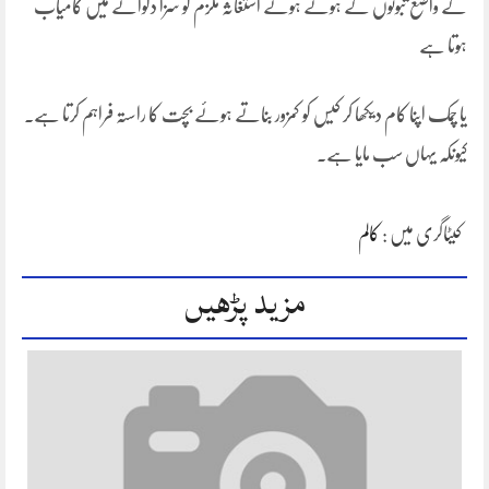
کے واضع ثبوتوں کے ہوتے ہوئے استغاثہ ملزم کو سزا دلوانے میں کامیاب
ہوتا ہے
یا چمک اپنا کام دیکھا کر کیس کو کمزور بناتے ہوئے بچت کا راستہ فراہم کرتا ہے۔
کیونکہ یہاں سب مایا ہے۔
کیٹاگری میں :
کالم
مزید پڑھیں