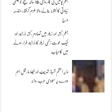
جہلم پولیس کی کارروائی،10 سالہ بچے کو جنسی
زیادتی کا نشانہ بنانے والا ملزم گرفتار،مقدمہ
درج
جہلم رکشہ اور ٹریلر میں تصادم رکشہ ڈرائیور اور
ایک عورت زخمی ٹریلر کا ڈرائیور فرار ہونے
میں کامیاب
وزیر اعظم شہباز شریف اور فیلڈ مارشل اہم
دورے پر سعودی عرب روانہ