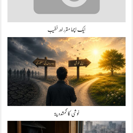
ایک اچھا مقرر اور خطیب
خوشی کا گمشدہ پتہ