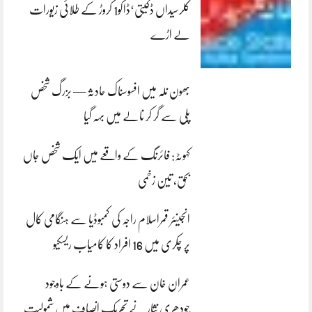
کلرسیداں ڈکیتی‘ڈاکو1 کروڑ کے طلائی زیورات
لے اڑے
بھون نلہ میں افسوسناک حادثہ — بزرگ شخص
پلی سے گر کر نالے میں بہہ گیا
کہوٹہ: فائرنگ کے واقعے میں ایک شخص جاں
بحق، تین زخمی
انجینئر قمراسلام راجہ کی کمبوڈیا سے ہنگامی کال
پر چکری میں 16 افراد کا کامیاب ریسکیو
عمران خان سے دوستی ہونے کے باوجود
چودھری نثار نے تحریک انصاف میں شمولیت