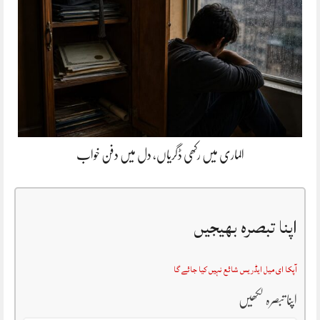
الماری میں رکھی ڈگریاں، دل میں دفن خواب
اپنا تبصرہ بھیجیں
آپکا ای میل ایڈریس شائع نہیں کیا جائے گا
اپنا تبصرہ لکھیں