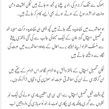
بھوک سے تنگ کر جرم کی راہ پر چلنے پر مجبور ہو جاتے ہیں لیکن اکثریت دھن
دولت اور اثر ورسوخ کے ہوتے ہوئے بھی ایسے کام کر جاتے ہیں۔
جو معاشرے میں ناپسندیدہ سمجھے جاتے ہیں کچھ ایسی ہی ناپسندیدہ حرکت مبینہ طور
پر تحصیل ہسپتال گوجر خان کے ایک مسیحا کی جانب سے کی گئی ڈاکٹری پیشے
سے منسلک افراد اپنے اچھے برے اعمال کے باوجود معاشرے میں عزت کی
نگاہ سے دیکھے جاتے ہیں
لیکن تحصیل اسپتال کے ڈاکٹر دانش پر جو الزام لگا اور اس الزام کے نتیجے میں
ان گرفتاری نے ان کی معاشرتی عزت اور معزز پن کی دھجیاں اڑا کردکھ دیں۔
کچھ وقت قبل تحصیل اسپتال سے ای سی جی مشین چوری ہونے کی ایک خبر
نظروں سے گزری چونکہ چوری چکاری لوٹ مار اور نوسربازی کی وارداتیں اب