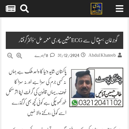
Skip
to
content
گوجرخان ہسپتا ل سے ECGمشین چوری معمہ حل‘ڈاکٹر گرفتار
31/12/2024
Abdul Khateeb
0 تبصرے
پاکستان شاید دنیا کا واحد ملک ہے جہاں
نہ کسی جرم کی سزا ہے اور نہ سزا کا
خوف۔یہاں قانون کی گرفت اپنا اثر مکمل
طور کھو چکی ہے کوئی کچھ بھی کرگذرے
اسے کوئی روکنے والا نہیں