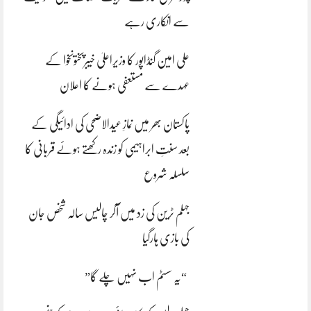
سے انکاری رہے
علی امین گنڈاپور کا وزیراعلیٰ خیبرپختونخوا کے
عہدے سے مستعفی ہونے کا اعلان
پاکستان بھر میں نمازِ عیدالاضحی کی ادائیگی کے
بعد سنتِ ابراہیمی کو زندہ رکھتے ہوئے قربانی کا
سلسلہ شروع
جہلم ٹرین کی زد میں آکر چالیس سالہ شخص جان
کی بازی ہارگیا
“یہ سسٹم اب نہیں چلے گا”