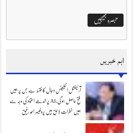
اہم خبریں
آرٹیفشل انٹلیجنس دجال کا فتنہ ہے جس پر ہمیں
فتح حاصل ہو گی،AI پر اندھے اعتماد کی وجہ سے
ہمیں خطرات لاحق ہیں پروفیسر احمد رفیق