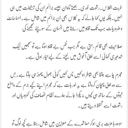
غربت افلاس۔رشوت خوری۔بھتے تاوان جیسے جرائم ان کی ترجیحات میں ہی
نہیں۔بلکہ یوں کہا جائے کہ یہ کلاس بھی ان جرائم میں شامل ہے۔احساسات
و ضروریات جب تک قابو میں رہتے ہیں انسان کے سوچنے سمجھنے کی
صلاحیت بھی قائم رہتی ہے مگر جب نفس بے قابو ہوتا ہے تو سمجھیں ایک
اندھیری کھائی اسے اپنی آغوش میں لینے کے لیے تیار ہوتی ہے۔
مجرم چاہے جتنا بھی شاطر ہو کہیں ناں کہیں کوئی جھول چھوڑ ہی جاتا ہے۔جس
سے وہ اپنی پہچان کرواتا ہے یہ اور بات ہے کہ مجرم اپنے کیے جرم کے واضع
ثبوتوں کے ساتھ ہی کیوں نہ پکڑا جائے ہمارے نظام انصاف کی کمزوریاں اور
رشوت اسے تحفظ دیتے ہیں۔
سو وہ باعزت بری ہوکر معاشرے کے معززین میں شامل رہتا ہے کچھ لوگ تو