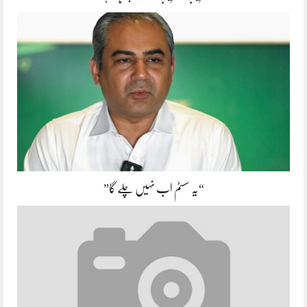
“یہ سسٹم اب نہیں چلے گا”