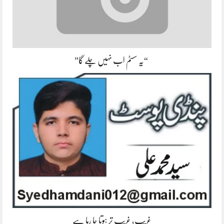
“یہ سسٹم اب نہیں چلے گا”
غریب، غریب تر ہوتا جا رہا ہے