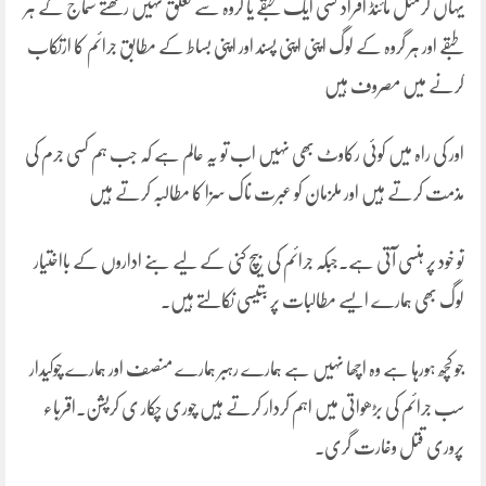
یہاں کرمنل مائنڈ افراد کسی ایک طبقے یا گروہ سے تعلق نہیں رکھتے سماج کے ہر
طبقے اور ہر گروہ کے لوگ اپنی اپنی پسند اور اپنی بساط کے مطابق جرائم کا ارتکاب
کرنے میں مصروف ہیں
اور کی راہ میں کوئی رکاوٹ بھی نہیں اب تو یہ عالم ہے کہ جب ہم کسی جرم کی
مذمت کرتے ہیں اور ملزمان کو عبرت ناک سزا کا مطالبہ کرتے ہیں
تو خود پر ہنسی آتی ہے۔جبکہ جرائم کی بیچ کنی کے لیے بنے اداروں کے بااختیار
لوگ بھی ہمارے ایسے مطالبات پر بتیسی نکالتے ہیں۔
جو کچھ ہورہا ہے وہ اچھا نہیں ہے ہمارے رہبر ہمارے منصف اور ہمارے چوکیدار
سب جرائم کی بڑھواتی میں اہم کردار کرتے ہیں چوری چکار ی کرپشن۔اقرباء
پروری قتل وغارت گری۔