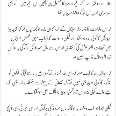
ہمارے معاشرے کے لیے روزمرہ کا معمول بن چکیں اس لیے میں نے بھی
سرسری طورپر اس خبر کو دیکھا سوچ یہ تھا
کہ اس وارادت کا ذمہ دار اسپتال کے اندر کا ہی بندہ ہوگا۔خیال تھا کہ شاید پیرا
میڈیکل کا کوئی بندہ ہوسکتا ہے لیکن واردات کا ڈراپ سین تحصیل ہسپتال
میں تعینات ڈاکٹر دانش کی گرفتاری اور ان سے مال مسروقہ کی برآمدگی پر ہواکس
قدر افسوسناک ڈراپ سین ہوا
کہ معاشرے کا ایک معزز فرد اس قدر گھناؤنے کردار میں سامنے آیا کہ لوگوں کو
شاک لگا کوئی سوچ بھی نہیں سکتا کہ مسیحائی کے پیشے سے منسلک اور اچھی تنخواہ
لینے والے کوئی بندہ اس قدر گھٹیا سوچ کا مالک بھی ہوسکتا ہے۔
لیکن ایسا ہوا اب دیکھنا یہ ہوگا کہ مال مسروقہ کی برآمدگی اور سی سی ٹی وی فوٹیج