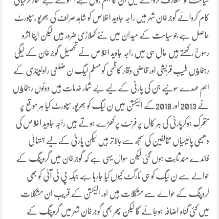
سیاست کو متعارف کروانے میں ان کا اہم رول ہے انہوںنے بے شمار ترقیاتی
کام کروائے گوجرخان شہر میں راجہ جاوید اخلاص کو شاہد صراف کی بھرپو رسپورٹ
حاصل ہے جو سیاست کے میدان میں نئے کھلاڑی ضرور ہیں لیکن اپنا اثرو
رسوخ رکھتے ہیں حال ہی میں راجہ جاوید اخلاص نے تحصیل گوجرخان کے لیگی
رہنماﺅں طیب قریشی اور قاضی وقار کاظمی کو مسلم لیگ ن ضلعی راولپنڈی کے
اہم عہدے سونپے جن کی پارٹی کے لیے بے شمار خدمات ہیں دونوں رہنماﺅں
نے 2013 اور 2018کے الیکشن میں ن لیگ کو بھرپور سپورٹ کیا ہر موقع پر
متحرک ہوکرپارٹی کی ہر کال پر فرنٹ پر کھڑے ہوتے ہیں راجہ جاوید اخلاص کی
دھیمی پالیسیاں مخالفین کی سمجھ سے بالاتر ہیں لیکن پارٹی کے لیے انتہائی
فائدے مند ثابت ہوں گئی لیکن سوال یہی ہے کہ گوجرخان میں گروپنگ کے
حوالے سے ن لیگ کو ہی ٹارگٹ کیوں کیا جارہا ہے جبکہ پی ٹی آئی کو بھی
گروپنگ کے حوالے سے مشکلات ہیں اور الیکشن کے قریب ان مشکلات
میں کئی گناہ اضافہ ہوجائے گا لیکن پھر بھی گوجرخان شہر میں گروپنگ کے