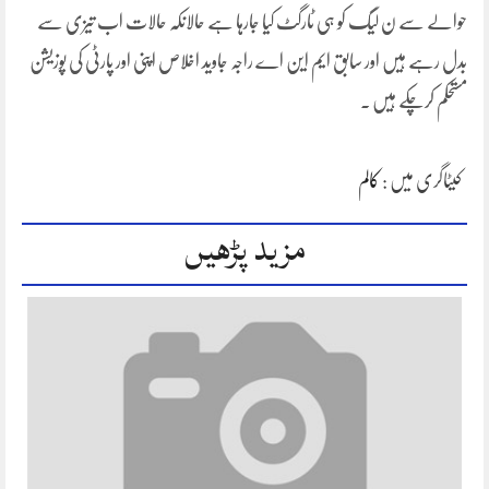
حوالے سے ن لیگ کو ہی ٹارگٹ کیا جارہا ہے حالانکہ حالات اب تیزی سے
بدل رہے ہیں اور سابق ایم این اے راجہ جاوید اخلاص اپنی اور پارٹی کی پوزیشن
مستحکم کرچکے ہیں ۔
کیٹاگری میں :
کالم
مزید پڑھیں