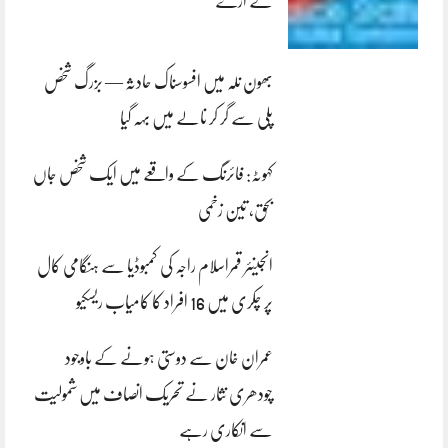
لے اڑے
بھون نلہ میں افسوسناک حادثہ — بزرگ شخص
پلی سے گر کر نالے میں بہہ گیا
کہوٹہ: فائرنگ کے واقعے میں ایک شخص جاں
بحق، تین زخمی
انجینئر قمراسلام راجہ کی کمبوڈیا سے ہنگامی کال
پر چکری میں 16 افراد کا کامیاب ریسکیو
عمران خان سے دوستی ہونے کے باوجود
چودھری نثار نے تحریک انصاف میں شمولیت
سے انکاری رہے