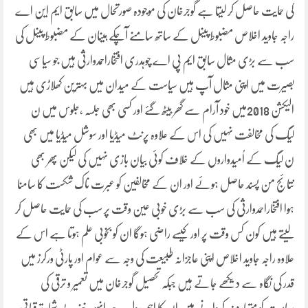
کی حمایت حاصل کر لیتا ہے گوجرخان کی موجودہ صورتحال میں سابق ایم این اے
راجہ جاوید اخلاص مضبوط پینل کے ساتھ سامنے آچکے ہیںان کے مضبوط پینل کی
سب سے بڑی مثال سابق ایم پی اے چوہدری افتخاراحمدوارثی ہیں جو سیاسی
بصیرت میں اپنی مثال آپ ہیں سیاست کے میدان میں بہترین کھلاڑی ہیں
الیکشن 2018میں خود آرام سے گھر بیٹھ گئے اور کسی بھی جلسہ ،جلوس میں ن
لیگ کی مخالفت نہیں کی اس کے علاوہ پرنٹ میڈیا اور سوشل میڈیا میں بھی
ن لیگ کے اُمیدواروں کے خلاف کوئی بیان بازی نہیں کی لیکن پھر بھی
نتائج من پسند حاصل ہوئے اور ان کے مخالفین کو عبرت ناک شکست کا سامنا
ہوا افتخاراحمدوارثی کی سب سے بڑی خوبی عین وقت پر سب کی حمایت حاصل کر
لیتے ہیں کون کس وقت پر اور کیسے راضی ہوگا ان کو بخوبی علم ہوتا ہے اس کے
علاوہ راجہ جاوید اخلاص اپنی عاجزانہ طبیعت کی وجہ سے عوام اور پارٹی ورکرز میں
قدر کی نگاہ سے دیکھے جاتے ہیں جبکہ تحصیل گوجرخان میں تعمیر و ترقی کی