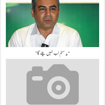
“یہ سسٹم اب نہیں چلے گا”