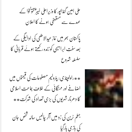
علی امین گنڈاپور کا وزیراعلیٰ خیبرپختونخوا کے
عہدے سے مستعفی ہونے کا اعلان
پاکستان بھر میں نمازِ عیدالاضحی کی ادائیگی کے
بعد سنتِ ابراہیمی کو زندہ رکھتے ہوئے قربانی کا
سلسلہ شروع
**راولپنڈی: پٹرولیم مصنوعات کی قیمتوں میں
اضافے اور مہنگائی کے خلاف جماعت اسلامی
کا دھرنا، شہریوں کی بڑی تعداد کی شرکت**
جہلم ٹرین کی زد میں آکر چالیس سالہ شخص جان
کی بازی ہارگیا