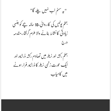
“یہ سسٹم اب نہیں چلے گا”
جہلم پولیس کی کارروائی،10 سالہ بچے کو جنسی
زیادتی کا نشانہ بنانے والا ملزم گرفتار،مقدمہ
درج
جہلم رکشہ اور ٹریلر میں تصادم رکشہ ڈرائیور اور
ایک عورت زخمی ٹریلر کا ڈرائیور فرار ہونے
میں کامیاب