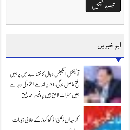
اہم خبریں
آرٹیفشل انٹلیجنس دجال کا فتنہ ہے جس پر ہمیں
فتح حاصل ہو گی،AI پر اندھے اعتماد کی وجہ سے
ہمیں خطرات لاحق ہیں پروفیسر احمد رفیق
کلرسیداں ڈکیتی‘ڈاکو1 کروڑ کے طلائی زیورات