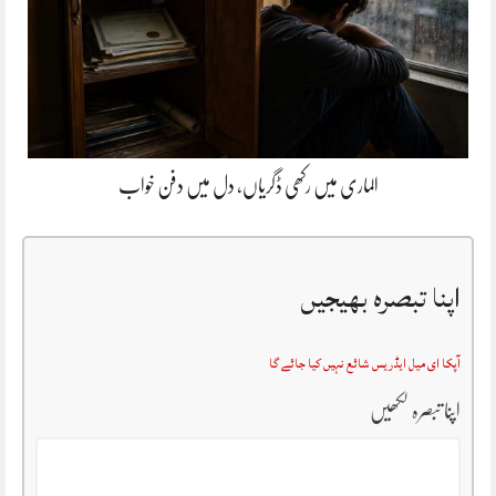
الماری میں رکھی ڈگریاں، دل میں دفن خواب
اپنا تبصرہ بھیجیں
آپکا ای میل ایڈریس شائع نہیں کیا جائے گا
اپنا تبصرہ لکھیں