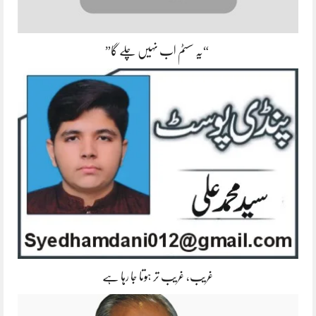
“یہ سسٹم اب نہیں چلے گا”
غریب، غریب تر ہوتا جا رہا ہے