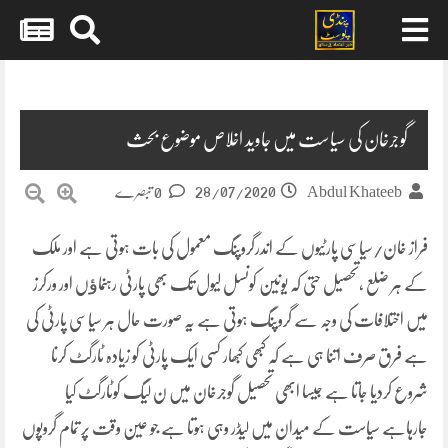
Skip
to
content
گوجرخان کی سیاست میں جاوید اخلاص موضوع بحث
28/07/2020
Abdul Khateeb
0 تبصرے
فراز خان/سیاسی پارٹیوں کے اندرگروپنگ معمول کی بات ہوتی ہے اور ملک
کے ہر ضلع ،تحصیل حتی کہ یونین کونسل لیول تک بھی پارٹی رہنماﺅں اور ورکرز
میں اختلافات کی وجہ سے گروپنگ ہوتی ہے یہ صورت حال ہر سیاسی پارٹی کی
ہے فرق صرف اتنا ہی ہے کہ کبھی کبھار کسی ایک پارٹی کو زیادہ ٹارگٹ کرنا
شروع کردیا جاتا ہے جیسا ابھی تحصیل گوجرخان میں ن لیگ کوٹارگٹ کیا
جارہاہے سیاست کے میدان میں لیڈر وہی ہوتا ہے جو عین وقت پر تمام گروپوں