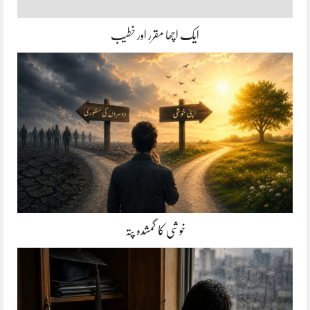
ایک اچھا مقرر اور خطیب
خوشی کا گمشدہ پتہ