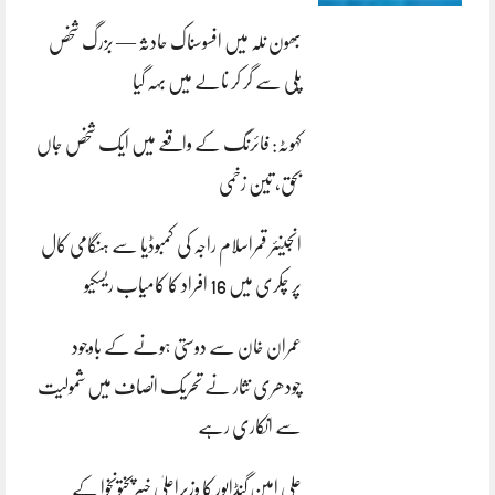
بھون نلہ میں افسوسناک حادثہ — بزرگ شخص
پلی سے گر کر نالے میں بہہ گیا
کہوٹہ: فائرنگ کے واقعے میں ایک شخص جاں
بحق، تین زخمی
انجینئر قمراسلام راجہ کی کمبوڈیا سے ہنگامی کال
پر چکری میں 16 افراد کا کامیاب ریسکیو
عمران خان سے دوستی ہونے کے باوجود
چودھری نثار نے تحریک انصاف میں شمولیت
سے انکاری رہے
علی امین گنڈاپور کا وزیراعلیٰ خیبرپختونخوا کے