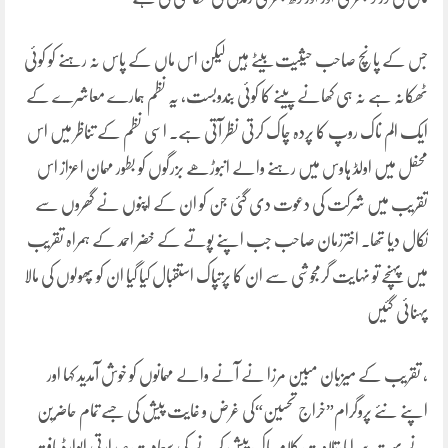
جس کے پانچ صاحب حیثیت بیٹے ہیں لیکن اس ماں کے پاس نہ رہنے کو کوئی
ٹھکانہ ہے نہ ہی کھانے پینے کا کوئی بندوبست، یہ نظم ہمارے معاشرے کے
ایک الم ناک روپ کا پردہ چاک کرتی نظر آتی ہے۔ اسی نظم کے تناظر میں اس
محفل میں اولڈ ہاوس میں رہنے والے انبوڑھے بزرگوں کو بطور مہمان اعزاز اس
تقریب میں شرکت کی دعوت دی گئی جن کو ان کے اپنوں نے گھروں سے
نکال دیا تھا۔ اخترزمان صاحب جب اپنے پوتے کے خضر احمد کے ہمراہ تقریب
میں پہنچے تو نہایت گرمجوشی سے ان کا پرتپاک استقبال کیا گیا ان کو پھولوں کی مالا
پہنائی گئیں
، تقریب کے میزبان مبین مرزا نے آنے والے مہمانوں کو خوش آمدید کہا اور
اپنے نئے پروگرام”خراج تحسین“کی غرض و غایت پیش کی جسے تمام حاضرین
نے بہت سراہا،تلاوت کلام پاک پیش کرنے کی سعادت صدارتی ایوارڈ یافتہ