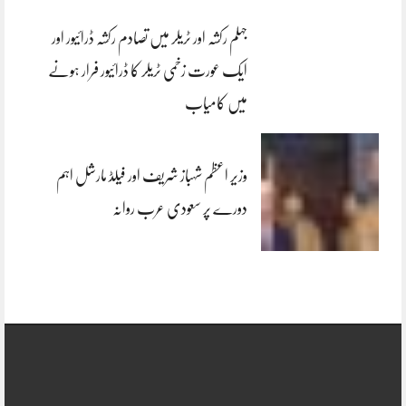
جہلم رکشہ اور ٹریلر میں تصادم رکشہ ڈرائیور اور
ایک عورت زخمی ٹریلر کا ڈرائیور فرار ہونے
میں کامیاب
وزیر اعظم شہباز شریف اور فیلڈ مارشل اہم
دورے پر سعودی عرب روانہ