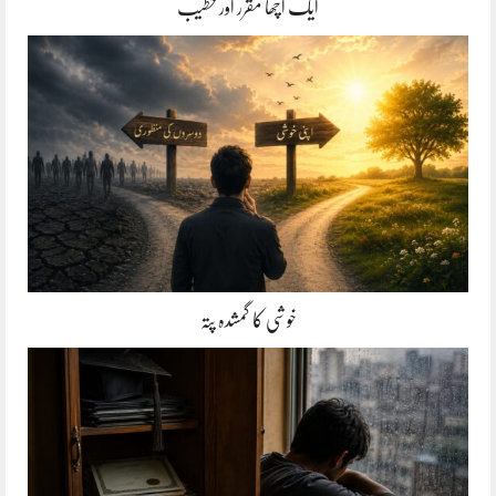
ایک اچھا مقرر اور خطیب
خوشی کا گمشدہ پتہ