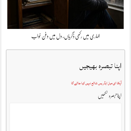
الماری میں رکھی ڈگریاں، دل میں دفن خواب
اپنا تبصرہ بھیجیں
آپکا ای میل ایڈریس شائع نہیں کیا جائے گا
اپنا تبصرہ لکھیں