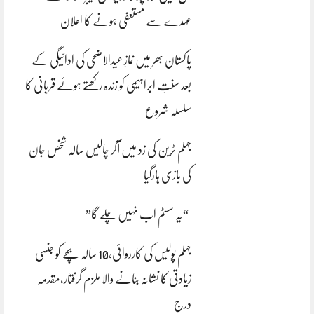
عہدے سے مستعفی ہونے کا اعلان
پاکستان بھر میں نمازِ عیدالاضحی کی ادائیگی کے
بعد سنتِ ابراہیمی کو زندہ رکھتے ہوئے قربانی کا
سلسلہ شروع
جہلم ٹرین کی زد میں آکر چالیس سالہ شخص جان
کی بازی ہارگیا
“یہ سسٹم اب نہیں چلے گا”
جہلم پولیس کی کارروائی،10 سالہ بچے کو جنسی
زیادتی کا نشانہ بنانے والا ملزم گرفتار،مقدمہ
درج