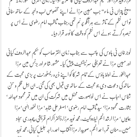
مرزا،نوید مرزا اور حکیم عبدالروف کیانی کا شکریہ ادا کیا۔زمان اختر کی مشہور زمانہ نظم
”پنج پُتراں نی ماء“ جب مبین مرزا نے اپنے مخصوص لب و لہجہ کے ساتھ سنائی
تو اس نظم کے تاثر سے ہر آنکھ پر نم تھی،جناب ثاقب امام رضوی نے اس پر
تبصرہ کرتے ہوئے اس نظم کو وقت کا نوحہ قرار دیا۔
گوجرخان ٹی ہاوس کی جانب سے جناب زمان اختر صاحب کو حکیم عبدالروف کیانی
اور مبین مرزا نے تعریفی سرٹیفکیٹ پیش کیا۔ مشہور شاعر اور بزنس مین مرزا
عبدالغور نے اولڈ ہاؤس کے تمام شرکا کو اپنے ڈیرہ ریسٹورنٹ پر بڑی محبت کے
ساتھ کی دعوت دی جو محبت کے ساتھ ہی قبول بھی کی گئی۔جن اہل قلم و سخن
شناس احباب نے اس خوبصورت محفل میں شرکت کی ان میں قمر محمود عبداللہ‘
بشارت محمود مرزا‘ سید ثاقب امام رضوی‘ اصغر علی شاہد‘ مرزا غفور الٰہی‘مرزا
ہمایوں‘ مرزا ارشد انجم ایڈووکیٹ،محمد نوید مرزا،ڈاکٹر اکرام قریشی،چوہدری سجاد
حسین،،منان قمر،ا حمد انجم، صوبیدار مرزا آفتاب احمد،راجہ جلیل کیانی،محمد نوید