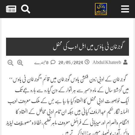
Skip
to
content
گوجرخان ٹی ہاؤس میں اہل ادب کی محفل
20/05/2024
Abdul Khateeb
0 تبصرے
گو جرخان کے ادبی زون فکشن ہاوس گوجرخان میں قائم ”گوجرخان ٹی ہاوس‘‘
میں گزشتہ سال کے ماہ دسمبر سے ہر اتوار کے دن گیارہ سے بارہ بجے تک
ایک خوبصورت ادبی محفل کا انعقاد کیا جا رہا ہے جس کے ملک معروف ادیب
افسانہ نگار حکیم عبدالرؤف کیانی ہیں جبکہ ان تمام ادبی محافل کے انعقاد کا
انتظام وانصرام اور میزبانی کے فرائض معروف ماہر تعلیم،خطاط و مصور چیف ایڈیٹر
وائس آف پوٹھوہار مبین مرزا ادا کر تے ہیں