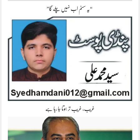
“یہ سسٹم اب نہیں چلے گا”
غریب، غریب تر ہوتا جا رہا ہے