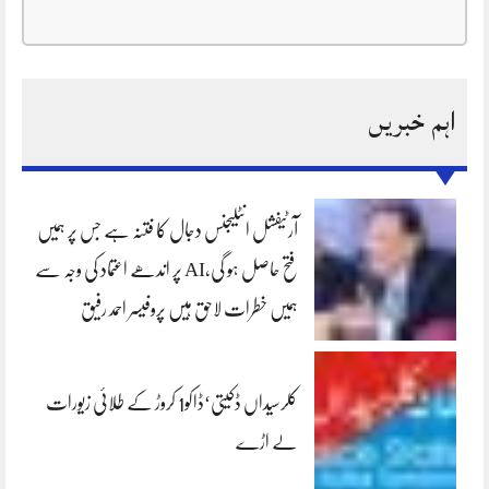
اہم خبریں
آرٹیفشل انٹلیجنس دجال کا فتنہ ہے جس پر ہمیں
فتح حاصل ہو گی،AI پر اندھے اعتماد کی وجہ سے
ہمیں خطرات لاحق ہیں پروفیسر احمد رفیق
کلرسیداں ڈکیتی‘ڈاکو1 کروڑ کے طلائی زیورات
لے اڑے