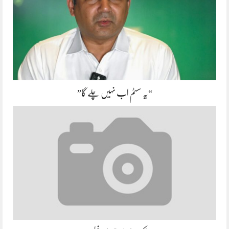
“یہ سسٹم اب نہیں چلے گا”