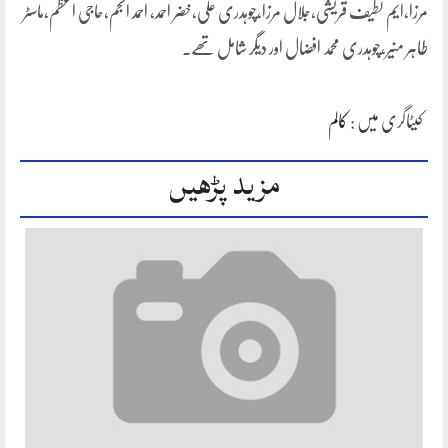
مرزا،ایم لطیف قریشی،جلال مرزا،چوہدری علی،خضر احمد، احمد انجم،حاجی اعظم،ماسٹر
طاہر منیر،چوہدری محمد افضال اور دیگر شامل تھے۔
کیٹاگری میں :
کالم
مزید پڑھیں