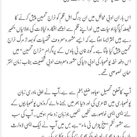
اس بار ان ادبی محافل میں ان بزرگ اہل قلم کو خراج تحسین پیش کرنے کا
فیصلہ کیا گیا جو حیات ہیں اوراپنے قلم سے اچھے افکار و خیالات کی جولانیاں بکھیر
رہے ہیں اکثر ایسا ہوتا ہے کہ ایسے مشہور و معر و ف شخصیات کو بعد از مرگ خراج
تحسین پیش کیا جاتا ہے۔ گوجرخان ٹی ہاوس کے پروگرام ”خراج تحسین“ میں
اس دفعہ خطہ پوٹھوہار کی ادبی دنیا کی مشہور ومعروف ادبی شخصیت جناب زمان اختر
مہمان خصوصی تھے۔
آپ کاتعلق تحصیل سوہاوہ ضلع جہلم سے ہے،آپ نے اپنی مادری زبان
پوٹھوہاری میں شاعری کی اور دنیا بھر میں بسنے والے کروڑوں پوٹھوہاریوں کے
لئے ایسی ایسی خوبصورت نظمیں لکھیں جو زبان زد عام ہوئیں۔ آپ کی سب
سے مشہور نظم ”پنج پتراں نی ماء“ہے جس میں آپ نے ایک ایسی لاوارث
ماں کی در د بھری اور اور دکھ بھری زندگی کی عکاسی کی ہے