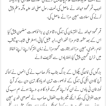
ادیب قمر محمود عبداللہ نے حاصل کی،نعت رسول صلیٰ اللہ علیہ وآلہ وسلم پیش
کرنے کی سعادت مبین مرزا نے حاصل کی،
قمر محمود عبداللہ نے اخترزمان کی زندگی و شاعری پر بڑا خوبصورت مضمون پیش کیا
اس کے بعد مشہور شاعر مرزا غفور الہی،راجہ جلیل کیانی،اصغر علی شاہد،سید ثاقب
امام رضوی،مبین مرزا اور بشارت محمود مرزا نے زمان اختر کو اپنے اپنے الفاظ
میں خراج تحسین پیش کیا،اولڈ ہاوس سے تشریف لائے
بزرگوں کی نمائندگی چکوال کے بزرگ جناب ذاکر صاحب نے کی انھوں نے کہا کہ
آج کا دن انکی کی زندگی کے خو بصو ر ت ترین اور یادگار ترین دن ہے کہ آج
گوجرخان ٹی ہاوس نے ان کو اپنے گھر کے فرد کا درجہ دیتے ہوئے ہم سب کی
عزت افزائی کی،جبکہ انکے منیجر جناب افضال صاحب نے خصوصی طور پر مبین