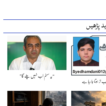
د پڑھیں
“یہ سسٹم اب نہیں چلے گا”
 تر ہوتا جا رہا ہے