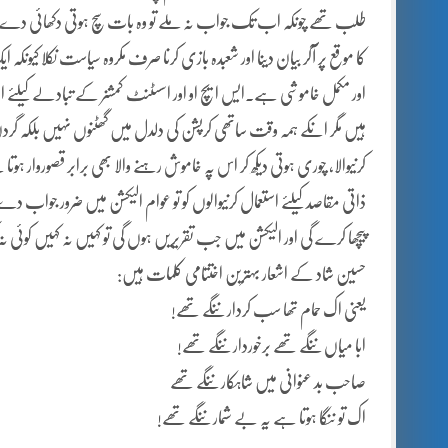
طلب تھے چونکہ اب تک جواب نہ ملے تو وہ بات سچ ہوتی دکھائی دے ر
کا موقع پر آکر بیان دینا اور شعبدہ بازی کرنا صرف مکروہ سیاست نکلا کیونکہ
اور مکمل خاموشی ہے۔ایس ایچ او اور اسسٹنٹ کمشنر کے تبادلے کیلئے ایڑ
ہیں مگر انکے ہمہ وقت ساتھی کرپشن کی دلدل میں گھٹنوں نہیں بلکہ گ
کرنیوالا، چوری ہوتی دیکھ کر اس پہ خاموش رہنے والا بھی برابر قصوروار
ذاتی مقاصد کیلئے استعمال کرنیوالوں کو تو عوام الیکشن میں ضرور جواب 
پیچھا کرے گی اور الیکشن میں جب تقریریں ہوں گی تو کہیں نہ کہیں کوئی 
حسین شاد کے اشعار بہترین اختتامی کلمات ہیں:
یعنی اک حمام تھا سب کردار ننگے تھے!
ابا میاں ننگے تھے برخوردار ننگے تھے!
صاحب بد عنوانی میں شاہکار ننگے تھے
اک تو ننگا ہوتا ہے یہ بے شمار ننگے تھے!