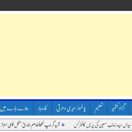
آزاد کشمیر
تعلیم
پوٹھوار میری دھرتی
کاروبار
ہمارے بارے میں
ہ زینب حسین کی پریس کانفرنس
شہید گر وپ کیپٹنعاصم طارق مکمل فوجی اعزاز کے ساتھ سپ