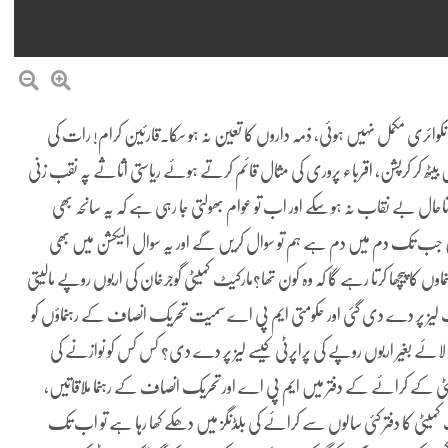
ر انکوائری مکمل نہیں ہوئی، ذمہ داروں کا تعین نہ ہو سکا۔قارئین کرام! رات کی
یں بیٹھ کر کرپشن، اقرباء پروری کی مثال قائم کرتے ہوئے ریاستی اثاثے پہ نقب زنی
حال بے نقاب نہ ہو سکے اور اب تو عوام بھولتی جا رہی ہے کہ یہ سانحہ بھی
 جب تک دم میں دم ہے ہم تو سوال کریں گے اور یہ سوال الیکشن میں بھی
 کا پیچھا کرتا رہے گا کہ وہ کون تھا؟مارکیٹ کمیٹی گوجرخان کی اربوں روپے مالیتی
ز پر دے دی گئی اور حکومتی ایم پی اے سمیت تحریک انصاف کے رہنماؤں کو
ائے بغیر اربوں روپے کی پراپرٹی کیسے لیز پر دے دی؟ کس کس کو نوازنے کی
ٹی کے کرائے کے دفتر میں ایم پی اے اور تحریک انصاف کے رہنما ملاقاتیں،
ٹ کمیٹی کا دفتر کئی سالوں سے کرائے کی بلڈنگز میں دھکے کھا رہا ہے تو اب تک