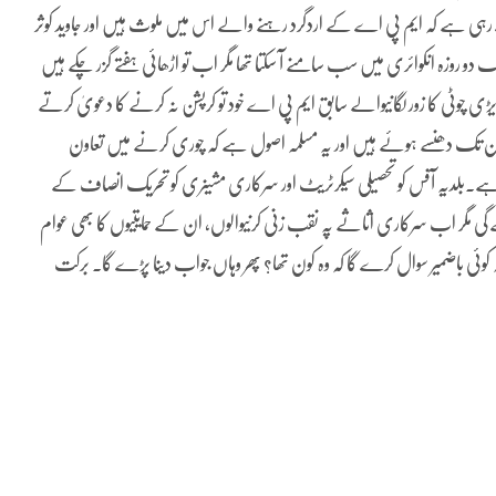
ہی ہے کہ ایم پی اے کے اردگرد رہنے والے اس میں ملوث ہیں اور جاوید کوثر
 ایک دو روزہ انکوائری میں سب سامنے آ سکتا تھا مگر اب تو اڑھائی ہفتے گزر چکے ہیں
ی چوٹی کا زور لگانیوالے سابق ایم پی اے خود تو کرپشن نہ کرنے کا دعویٰ کرتے
ردن تک دھنسے ہوئے ہیں اور یہ مسلمہ اصول ہے کہ چوری کرنے میں تعاون
 ہوتا ہے۔بلدیہ آفس کو تحصیلی سیکرٹریٹ اور سرکاری مشینری کو تحریک انصاف کے
دے گی مگر اب سرکاری اثاثے پہ نقب زنی کرنیوالوں، ان کے حمایتیوں کا بھی عوام
نہ کوئی باضمیر سوال کرے گا کہ وہ کون تھا؟ پھر وہاں جواب دینا پڑے گا۔ برکت