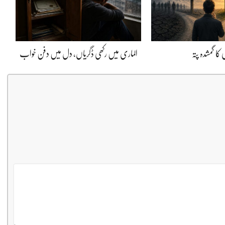
کا گمشدہ پتہ
الماری میں رکھی ڈگریاں، دل میں دفن خواب