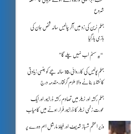
شروع
جہلم ٹرین کی زد میں آکر چالیس سالہ شخص جان کی
بازی ہارگیا
“یہ سسٹم اب نہیں چلے گا”
جہلم پولیس کی کارروائی،10 سالہ بچے کو جنسی زیادتی
کا نشانہ بنانے والا ملزم گرفتار،مقدمہ درج
جہلم رکشہ اور ٹریلر میں تصادم رکشہ ڈرائیور اور ایک
عورت زخمی ٹریلر کا ڈرائیور فرار ہونے میں کامیاب
وزیر اعظم شہباز شریف اور فیلڈ مارشل اہم دورے پر