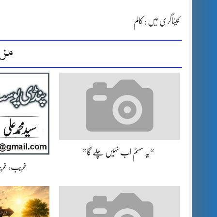
کیٹاگری میں :
کالم
مزی
“یہ سسٹم اب نہیں چلے گا”
غریب، غریب