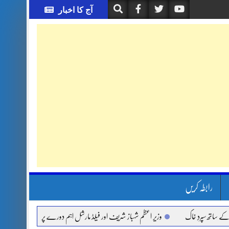
آج کا اخبار
رابطہ کریں
ردِ خاک
وزیر اعظم شہباز شریف اور فیلڈ مارشل اہم دورے پر سعودی عرب روانہ