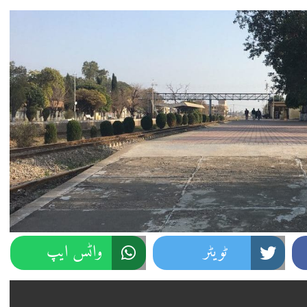
ٹویٹر
واٹس ایپ