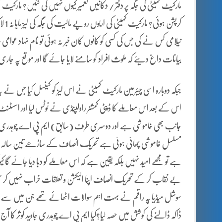
مارکیٹ کمیٹی کی جگہ پر دفتر / دکانیں تعمیر کیوں نہیں کی گئیں؟ مارکیٹ کم
نیلامی کس نے کی جس کی کسی کو کانوں کان خبر نہ ہوئی تو نام نہاد عوامی 
بیانات داغ دیئے کہ ملوث افراد کو سامنے لایا جائے گا اور موقع پہ جاری تع
جبکہ دوبارہ اسی چیئرمین مارکیٹ کمیٹی نے اس لیز کو کینسل کیا جس نے 
اس کے بعد اس معاملے کا ڈپٹی کمشنر راولپنڈی نے نوٹس لیا اور اسسٹنٹ کم
جانب بھی خاموشی ہے اور دوسری طرف (سابق) ایم پی اے چوہدری جاوید
مسلسل خاموشی چھائی ہوئی ہے تحریک انصاف کے ساڑھے تین سالہ دور میں بھ
ہے تو مجھے امید نہیں بلکہ یقین ہے کہ اس معاملے کو دبا دیا جائے گا کیو
بے نقاب کر کے تحریک انصاف اپنا الیکشن و تعلقات خراب نہیں کر سکت
سوشل میڈیا پہ راقم نے بہت اہم سوالات اٹھائے تھے جن میں سے دو 
ڈاکہ ڈالنے کی کوشش میں حصہ لیا؟کیا ایم پی اے چوہدری جاوید کوثر کا آ