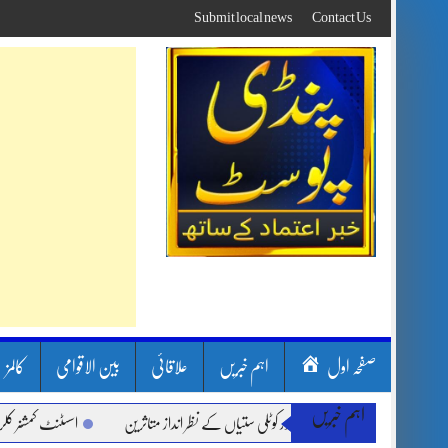
Skip
Submit local news
Contact Us
to
content
صفحہ اول
اہم خبریں
علاقائی
بین الاقوامی
کالمز
اہم خبریں
یں، لینڈ سلائیڈنگ اور کوٹلی ستیاں کے نظر انداز متاثرین
اسسٹنٹ کمشنر کلرسیداں سید