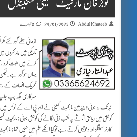
گوجرخان مارکیٹ کمیٹی سکینڈل
24/01/2023
Abdul Khateeb
0 تبصرے
اڑھائی ہفتے گزر گئے مگ
تاریکی میں بند کمروں م
کرنے میں ملوث کردار تا
یہاں ہو گزرا ہے۔لیکن
تحریک انصاف کے رہنماوں
سرکاری جگہ چپ چاپ لی
خبر تک نہ ہوئی؟ چیئرمین مارکیٹ کمیٹی نے ایم پی اے کے نوٹس میں ل
کوشش میں ریاستی اثاثے پہ نقب زنی لگانے کی کوشش ہوئی؟مارکیٹ کمی
کارنر میٹنگز اور دعوتیں کرتے رہے تو کیا انکے علم میں نہیں تھا؟ مارکی