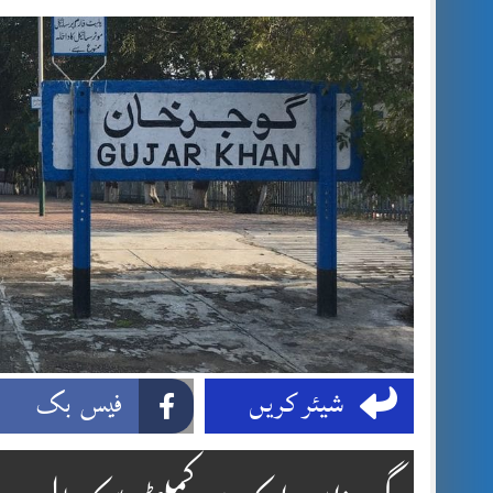
شیئر کریں
فیس بک