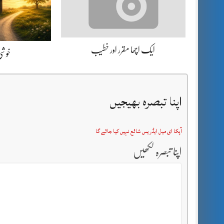
ایک اچھا مقرر اور خطیب
خوشی 
اپنا تبصرہ بھیجیں
آپکا ای میل ایڈریس شائع نہیں کیا جائے گا
اپنا تبصرہ لکھیں