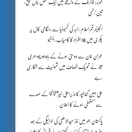
کہوٹہ: فائرنگ کے واقعے میں ایک شخص جاں بحق،
تین زخمی
انجینئر قمراسلام راجہ کی کمبوڈیا سے ہنگامی کال پر
چکری میں 16 افراد کا کامیاب ریسکیو
عمران خان سے دوستی ہونے کے باوجود چودھری
نثار نے تحریک انصاف میں شمولیت سے انکاری
رہے
علی امین گنڈاپور کا وزیراعلیٰ خیبرپختونخوا کے عہدے
سے مستعفی ہونے کا اعلان
پاکستان بھر میں نمازِ عیدالاضحی کی ادائیگی کے بعد
سنتِ ابراہیمی کو زندہ رکھتے ہوئے قربانی کا سلسلہ