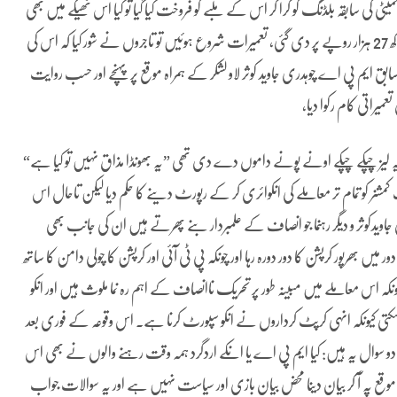
یٹی کی سابقہ بلڈنگ کو گرا کر اس کے ملبے کو فروخت کیا گیا تو کیا اس ٹھیکے میں بھی
کرپشن ہوئی؟ مارکیٹ کمیٹی کی اربوں روپے مالیت کی جگہ کی لیز ماہانہ 1 لاکھ 27 ہزار روپے پر دی گئی، تعمیرات شروع ہوئیں تو تاجروں نے شور کیا کہ اس کی
سابق ایم پی اے چوہدری جاوید کوثر لاو لشکر کے ہمراہ موقع پر پہنچے اور حسب روایت
میراتی کام رکوا دیا،
یہ لیز چپکے چپکے اونے پونے داموں دے دی تھی ”یہ بھونڈا مذاق نہیں تو کیا ہے“
شنر کو تمام تر معاملے کی انکوائری کر کے رپورٹ دینے کا حکم دیا لیکن تاحال اس
کوثر و دیگر رہنما جو انصاف کے علمبردار بنے پھرتے ہیں ان کی جانب بھی
رپور کرپشن کا دور دورہ رہا اور چونکہ پی ٹی آئی اور کرپشن کا چولی دامن کا ساتھ
نکہ اس معاملے میں مبینہ طور پر تحریک ناانصاف کے اہم رہ نما ملوث ہیں اور انکو
ی کیونکہ انہی کرپٹ کرداروں نے انکو سپورٹ کرنا ہے۔ اس وقوعہ کے فوری بعد
سوال یہ ہیں: کیا ایم پی اے یا انکے اردگرد ہمہ وقت رہنے والوں نے بھی اس
ج موقع پہ آ کر بیان دینا محض بیان بازی اور سیاست نہیں ہے اور یہ سوالات جواب