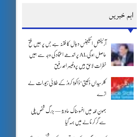
اہم خبریں
آرٹیفشل انٹلیجنس دجال کا فتنہ ہے جس پر ہمیں فتح
حاصل ہو گی،AI پر اندھے اعتماد کی وجہ سے ہمیں
خطرات لاحق ہیں پروفیسر احمد رفیق
کلرسیداں ڈکیتی‘ڈاکو1 کروڑ کے طلائی زیورات لے
اڑے
بھون نلہ میں افسوسناک حادثہ — بزرگ شخص پلی
سے گر کر نالے میں بہہ گیا