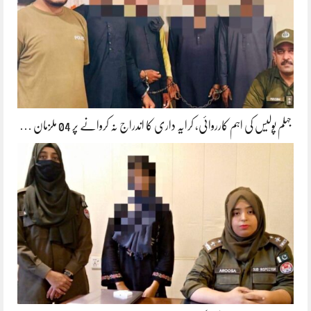
جہلم پولیس کی اہم کارروائی، کرایہ داری کا اندراج نہ کروانے پر 04 ملزمان …