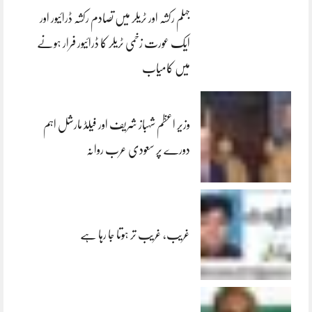
جہلم رکشہ اور ٹریلر میں تصادم رکشہ ڈرائیور اور
ایک عورت زخمی ٹریلر کا ڈرائیور فرار ہونے
میں کامیاب
وزیر اعظم شہباز شریف اور فیلڈ مارشل اہم
دورے پر سعودی عرب روانہ
غریب، غریب تر ہوتا جا رہا ہے