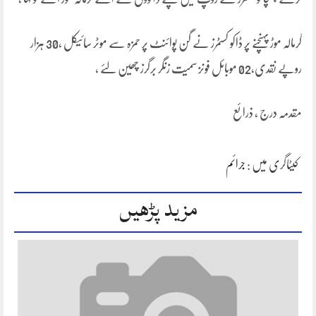
گرمالہ موڑ پہنچنے پر ڈاکو کسٹمرز نے گن پوائنٹ پر حمزہ سے موٹر سائیکل ،30 ہزار
روپے نقدی،02 موبائل فونز سمیت زنگر برگرز چھین لئے ،
مقدمہ درج ، ذرائع
کیٹاگری میں :
جرائم
مزید پڑھیں