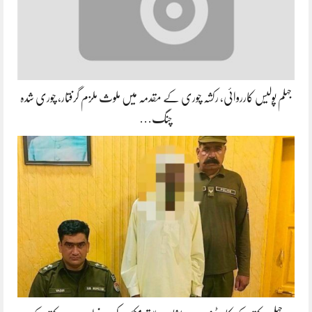
جہلم پولیس کارروائی، رکشہ چوری کے مقدمہ میں ملوث ملزم گرفتار، چوری شدہ
چنگ…