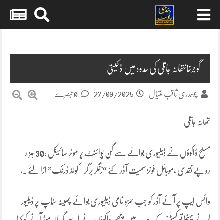
Skip
to
content
گوجرخانتھانہ جاتلی کی حدود میں ڈکیتی
27/09/2025
چوھدری ثاقب متیال
0 تبصرے
تھانہ جاتلی
مسلح ڈاکوؤں نے ڈیلیوری بوائے سے گن پوائنٹ پر موٹر سائیکل ،30 ہزار
روپے نقدی ،موبائل فونز سمیت آڈر کئے “زنگر برگر+ کولڈ ڈرنک” اڑا لئے ۔،
واٹس ایپ پر آئے آڈر کو جب حمزہ نامی ڈیلیوری بوائے چھینہ سٹاپ پر ڈیلیور
کرنے پہنچا تو کسٹمرز کے روپ میں چھپے ڈاکوؤں نے اسے گرمالہ موڑ آنے کو کہا ،