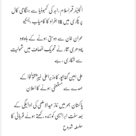
انجینئر قمراسلام راجہ کی کمبوڈیا سے ہنگامی کال
پر چکری میں 16 افراد کا کامیاب ریسکیو
عمران خان سے دوستی ہونے کے باوجود
چودھری نثار نے تحریک انصاف میں شمولیت
سے انکاری رہے
علی امین گنڈاپور کا وزیراعلیٰ خیبرپختونخوا کے
عہدے سے مستعفی ہونے کا اعلان
پاکستان بھر میں نمازِ عیدالاضحی کی ادائیگی کے
بعد سنتِ ابراہیمی کو زندہ رکھتے ہوئے قربانی کا
سلسلہ شروع