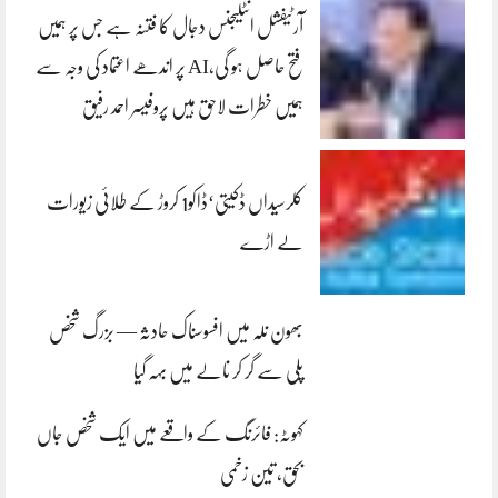
آرٹیفشل انٹلیجنس دجال کا فتنہ ہے جس پر ہمیں
فتح حاصل ہو گی،AI پر اندھے اعتماد کی وجہ سے
ہمیں خطرات لاحق ہیں پروفیسر احمد رفیق
کلرسیداں ڈکیتی‘ڈاکو1 کروڑ کے طلائی زیورات
لے اڑے
بھون نلہ میں افسوسناک حادثہ — بزرگ شخص
پلی سے گر کر نالے میں بہہ گیا
کہوٹہ: فائرنگ کے واقعے میں ایک شخص جاں
بحق، تین زخمی