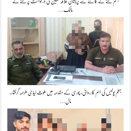
جہلم کتے کے کاٹنے سے پریشان علاقہ مکین کی درخواست پر کتے کے
مالک…
جہلم پولیس کی اہم کارروائی، چوری کے مقدمہ میں ملوث لیڈی ملزمہ گرفتار،
مالِ…