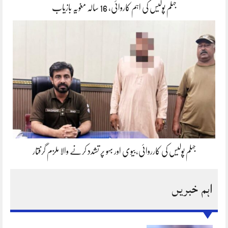
جہلم پولیس کی اہم کاروائی، 16 سالہ مغویہ بازیاب
جہلم پولیس کی کارروائی،بیوی اور بہو پر تشدد کرنے والا ملزم گرفتار
اہم خبریں