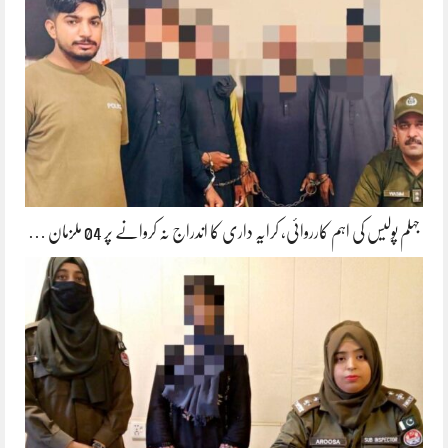
جہلم پولیس کی اہم کارروائی، کرایہ داری کا اندراج نہ کروانے پر 04 ملزمان …