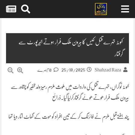
Skip
to
content
کہوٹہ تہرے قتل کیس کا بیرون ملک فرار ہوتے ائیرپورٹ سے
گرفتار
25/10/2025
Shahzad Raza
0 تبصرے
کہوٹہ نوگراں, تہرے قتل کی واردات میں ملوث ملزم رمیز ولد ظفیر کو پشاور سے
بیرون ملک فرار ھوتے ھوئے گرفتارکرلیا گیا۔ذرائع
چند ہفتےقبل ملزم نے فائرنگ کر کے تین افراد کو موت کے گھاٹ اتار دیا تھا