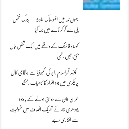
بھون نلہ میں افسوسناک حادثہ — بزرگ شخص
پلی سے گر کر نالے میں بہہ گیا
کہوٹہ: فائرنگ کے واقعے میں ایک شخص جاں
بحق، تین زخمی
انجینئر قمراسلام راجہ کی کمبوڈیا سے ہنگامی کال
پر چکری میں 16 افراد کا کامیاب ریسکیو
عمران خان سے دوستی ہونے کے باوجود
چودھری نثار نے تحریک انصاف میں شمولیت
سے انکاری رہے