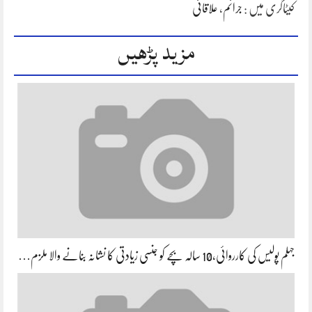
کیٹاگری میں :
جرائم
،
علاقائی
مزید پڑھیں
جہلم پولیس کی کارروائی،10 سالہ بچے کو جنسی زیادتی کا نشانہ بنانے والا ملزم…