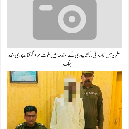
جہلم پولیس کارروائی، رکشہ چوری کے مقدمہ میں ملوث ملزم گرفتار، چوری شدہ
چنگ…