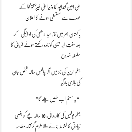
علی امین گنڈاپور کا وزیراعلیٰ خیبرپختونخوا کے
عہدے سے مستعفی ہونے کا اعلان
پاکستان بھر میں نمازِ عیدالاضحی کی ادائیگی کے
بعد سنتِ ابراہیمی کو زندہ رکھتے ہوئے قربانی کا
سلسلہ شروع
جہلم ٹرین کی زد میں آکر چالیس سالہ شخص جان
کی بازی ہارگیا
“یہ سسٹم اب نہیں چلے گا”
جہلم پولیس کی کارروائی،10 سالہ بچے کو جنسی
زیادتی کا نشانہ بنانے والا ملزم گرفتار،مقدمہ