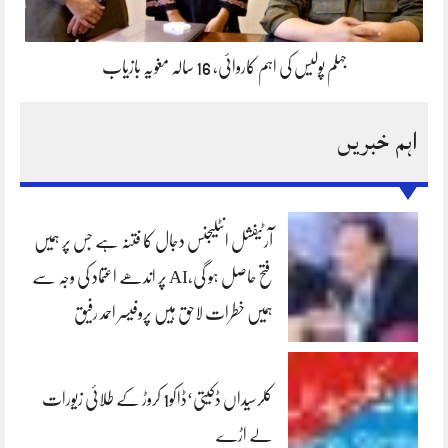
جہلم پولیس کی اہم کاروائی، 16 سالہ مغویہ بازیاب
اہم خبریں
آرٹیفشل انٹلیجنس دجال کا فتنہ ہے جس پر ہمیں
فتح حاصل ہو گی،AI پر اندھے اعتماد کی وجہ سے
ہمیں خطرات لاحق ہیں پروفیسر احمد رفیق
کلرسیداں ڈکیتی‘ڈاکو1 کروڑ کے طلائی زیورات
لے اڑے