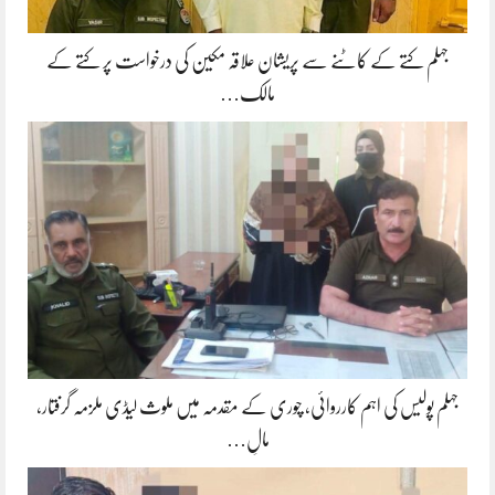
جہلم کتے کے کاٹنے سے پریشان علاقہ مکین کی درخواست پر کتے کے
مالک…
جہلم پولیس کی اہم کارروائی، چوری کے مقدمہ میں ملوث لیڈی ملزمہ گرفتار،
مالِ…