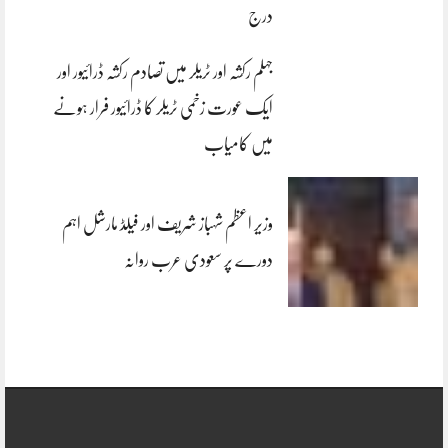
درج
جہلم رکشہ اور ٹریلر میں تصادم رکشہ ڈرائیور اور
ایک عورت زخمی ٹریلر کا ڈرائیور فرار ہونے
میں کامیاب
وزیر اعظم شہباز شریف اور فیلڈ مارشل اہم
دورے پر سعودی عرب روانہ