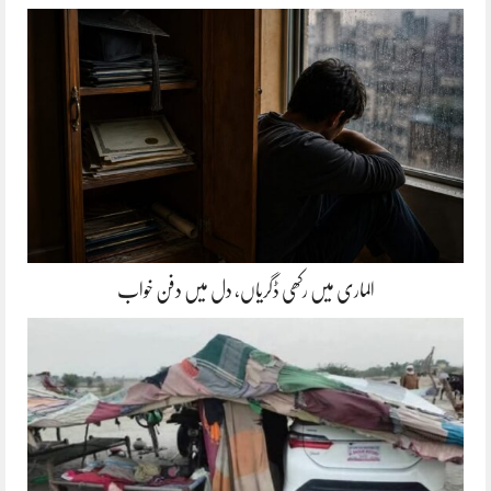
الماری میں رکھی ڈگریاں، دل میں دفن خواب