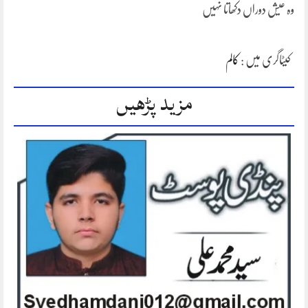
وہ عیش دوراں دکھاتا نہیں
کیٹاگری میں :
کالم
مزید پڑھیں