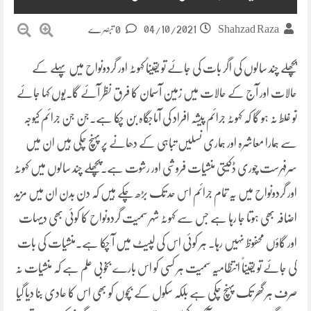
04/10/2021
Shahzad Raza
0 تبصرے
پچھلے چند سالوں کی اگر بات کی جائے تو یقیناً کہوٹہ اور گردونواح میں پہلے کے
حالات اور آج کے حالات میں زمین آسمان کا فرق نظر آئے گا۔یوں کہا جائے
تو غلط نہ ہو گا کہ کہوٹہ جرائم پیشہ افراد کی آماجگاہ بن چکا ہے۔جن جن جرائم کیوجہ
سے ہمارا معاشرہ اور ہماری نسلیں تباہی کے دھانے پر پہنچ چکی ہیں ان میں
سرفہرست چوری ڈکیتی منشیات فروشی اور رشوت ہے۔پچھلے چند سالوں میں کہوٹہ
اور گردونواح میں یہ تمام جرائم اس حد تک بڑھ چکے ہیں کہ دن بدن ان میں مزید
اضافہ بھی ہوتا جا رہا ہے جس سے کہوٹہ شہر سمیت گردونواح کا کوئی بھی دیہات
اور گاؤں محفوظ نہیں رہا۔ ہر کوئی اس کی لپیٹ میں آ چکا ہے۔منشیات کی بات
کی جائے تو یقیناً انتظامیہ سمیت ہر کسی کو اس بارے بخوبی علم ہے کہ منشیات نہ
صرف ہر گھر تک پہنچ چکی ہے بلکہ سکول کے بچوں کو بھی اس کا عادی بنا دیا گیا