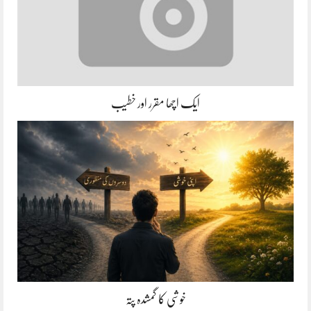
ایک اچھا مقرر اور خطیب
خوشی کا گمشدہ پتہ