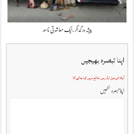
پیشہ ور گداگر ،ایک معاشرتی ناسور
اپنا تبصرہ بھیجیں
آپکا ای میل ایڈریس شائع نہیں کیا جائے گا
اپنا تبصرہ لکھیں