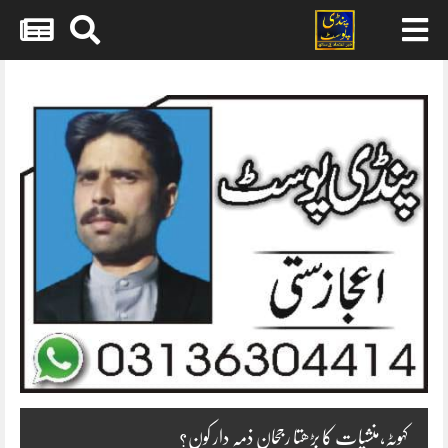
Skip
to
content
کہوٹہ،منشیات کا بڑھتا رجحان ذمہ دار کون؟