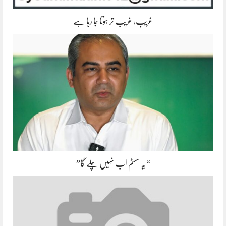
غریب، غریب تر ہوتا جا رہا ہے
“یہ سسٹم اب نہیں چلے گا”