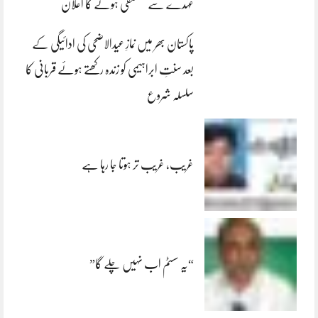
عہدے سے مستعفی ہونے کا اعلان
پاکستان بھر میں نمازِ عیدالاضحی کی ادائیگی کے
بعد سنتِ ابراہیمی کو زندہ رکھتے ہوئے قربانی کا
سلسلہ شروع
غریب، غریب تر ہوتا جا رہا ہے
“یہ سسٹم اب نہیں چلے گا”