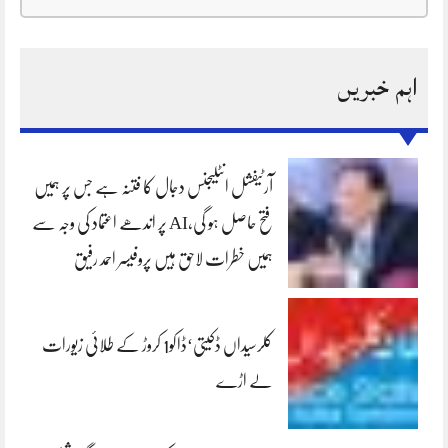
اہم خبریں
آرٹیفشل انٹلیجنس دجال کا فتنہ ہے جس پر ہمیں
فتح حاصل ہو گی،AI پر اندھے اعتماد کی وجہ سے
ہمیں خطرات لاحق ہیں پروفیسر احمد رفیق
کلرسیداں ڈکیتی‘ڈاکو1 کروڑ کے طلائی زیورات
لے اڑے