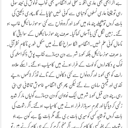
ہے اگر ابھی بھی ہماری آنکھ نہ کھلی اور انتظامیہ بھی خواب خوگوش کی نیند سوتی
رہی تو یقیناً ہماری نسلوں کو تباہی سے کوئی نہیں بچا پائے گا۔چوری ڈکیتی کی
بات کروں تو پچھلے چند ماہ میں کہوٹہ اور گردونواح سے کئی سو موٹرسائیکل غائب ہو
گئے۔ زمین نگل گئی یا آسماں کھا گیا۔ صرف چند موٹرسائیکلوں کے سوا باقی کا
تاحال کوئی علم نہیں۔انتظامیہ انکا سراغ لگانے میں مکمل طور پر ناکام نظر آئی۔
نہ صرف موٹرسائیکل بلکہ کہوٹہ شہر سے دن دیہاڑے نقاب پوش ڈاکو اسلحہ کی
نوک پر دکانداروں کو لوٹ کے فرار ہونے میں کامیاب ہو گئے۔ اسکے علاوہ
رات کو بھی کہوٹہ اور گردونواح سے کئی دکانوں کے تالے توڑ کر لاکھوں روپے
نقدی اور قیمتی سامان لے گئے لیکن پھر بھی انتظامیہ خاموش تماشائی ہی بنی
رہی۔چند دن قبل کہوٹہ شہر میں ایک نوجوان کو دن دیہاڑے گولیاں مار کر شدید
زخمی کر دیا گیا اور مجرم سربازار فرار ہونے میں کامیاب ہو گئے۔اگر رشوت کی
بات کروں تو شاید کسی کو میری بات بری لگے مگر بات سچ ہے کون ہے جو
رشوت کے بغیر کسی کا کام کرے۔ اگر مٹھی گرم کر کے ہی کام کرنے ہیں تو