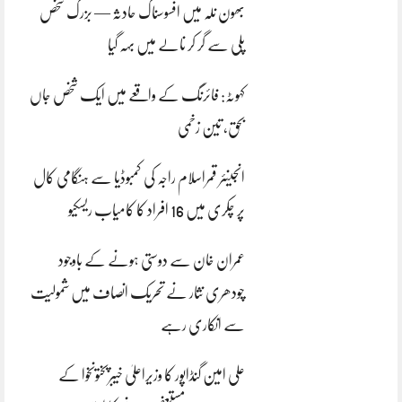
بھون نلہ میں افسوسناک حادثہ — بزرگ شخص
پلی سے گر کر نالے میں بہہ گیا
کہوٹہ: فائرنگ کے واقعے میں ایک شخص جاں
بحق، تین زخمی
انجینئر قمراسلام راجہ کی کمبوڈیا سے ہنگامی کال
پر چکری میں 16 افراد کا کامیاب ریسکیو
عمران خان سے دوستی ہونے کے باوجود
چودھری نثار نے تحریک انصاف میں شمولیت
سے انکاری رہے
علی امین گنڈاپور کا وزیراعلیٰ خیبرپختونخوا کے