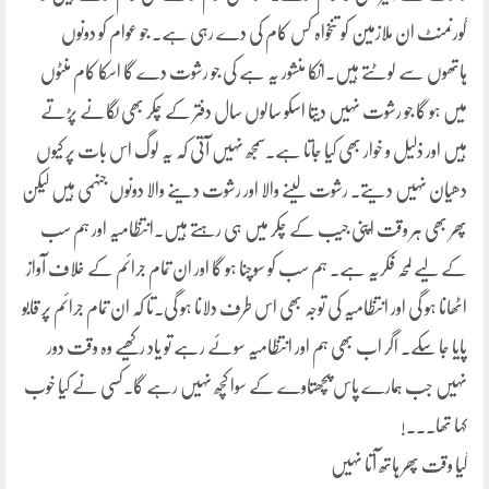
گورنمنٹ ان ملازمین کو تنخواہ کس کام کی دے رہی ہے۔ جو عوام کو دونوں
ہاتھوں سے لوٹتے ہیں۔انکا منشور یہ ہے کی جو رشوت دے گا اسکا کام منٹوں
میں ہو گا جو رشوت نہیں دیتا اسکو سالوں سال دفتر کے چکر بھی لگانے پڑتے
ہیں اور ذلیل و خوار بھی کیا جاتا ہے۔سمجھ نہیں آتی کہ یہ لوگ اس بات پر کیوں
دھیان نہیں دیتے۔ رشوت لینے والا اور رشوت دینے والا دونوں جنہمی ہیں لیکن
پھر بھی ہر وقت اپنی جیب کے چکر میں ہی رہتے ہیں۔انتظامیہ اور ہم سب
کے لیے لمحہ فکریہ ہے۔ ہم سب کو سوچنا ہو گا اور ان تمام جرائم کے خلاف آواز
اٹھانا ہو گی اور انتظامیہ کی توجہ بھی اس طرف دلانا ہو گی۔تا کہ ان تمام جرائم پر قابو
پایا جا سکے۔ اگر اب بھی ہم اور انتظامیہ سوئے رہے تو یاد رکھیے وہ وقت دور
نہیں جب ہمارے پاس پچھتاوے کے سوا کچھ نہیں رہے گا۔کسی نے کیا خوب
کہا تھا۔۔۔!
گیا وقت پھر ہاتھ آتا نہیں