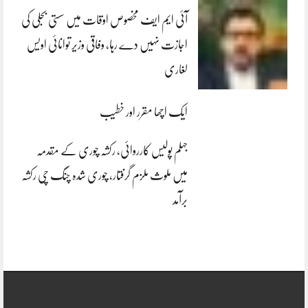
آئی ایم ایف مخصوص اوقات میں سستی بجلی کی
اجازت نہیں دے رہا، وفاقی وزیر توانائی اویس
لغاری
ایک اچھا مقرر اور خطیب
جہلم پولیس کارروائی، رکشہ چوری کے مقدمہ
میں ملوث ملزم گرفتار، چوری شدہ چنگ چی رکشہ
برآمد