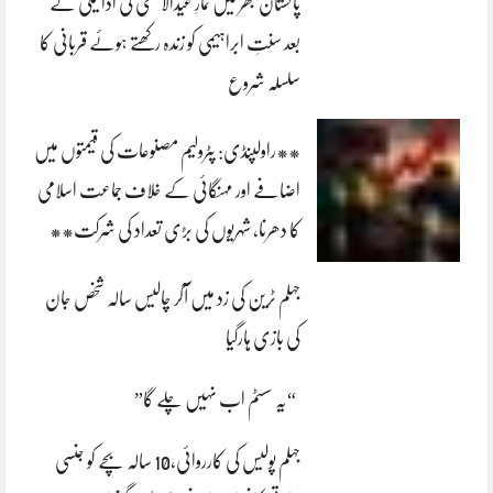
پاکستان بھر میں نمازِ عیدالاضحی کی ادائیگی کے
بعد سنتِ ابراہیمی کو زندہ رکھتے ہوئے قربانی کا
سلسلہ شروع
**راولپنڈی: پٹرولیم مصنوعات کی قیمتوں میں
اضافے اور مہنگائی کے خلاف جماعت اسلامی
کا دھرنا، شہریوں کی بڑی تعداد کی شرکت**
جہلم ٹرین کی زد میں آکر چالیس سالہ شخص جان
کی بازی ہارگیا
“یہ سسٹم اب نہیں چلے گا”
جہلم پولیس کی کارروائی،10 سالہ بچے کو جنسی