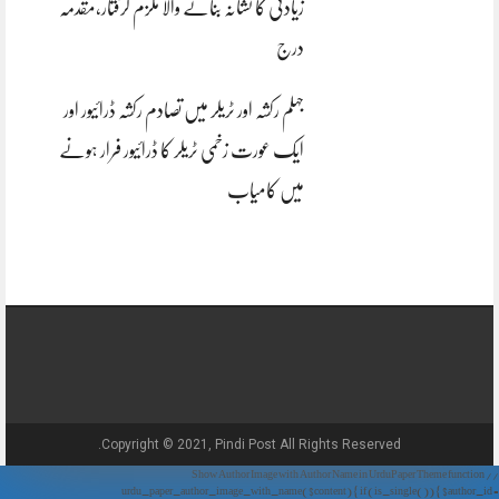
زیادتی کا نشانہ بنانے والا ملزم گرفتار،مقدمہ
درج
جہلم رکشہ اور ٹریلر میں تصادم رکشہ ڈرائیور اور
ایک عورت زخمی ٹریلر کا ڈرائیور فرار ہونے
میں کامیاب
Copyright © 2021, Pindi Post All Rights Reserved.
// Show Author Image with Author Name in UrduPaper Theme function
urdu_paper_author_image_with_name($content) { if (is_single()) { $author_id =