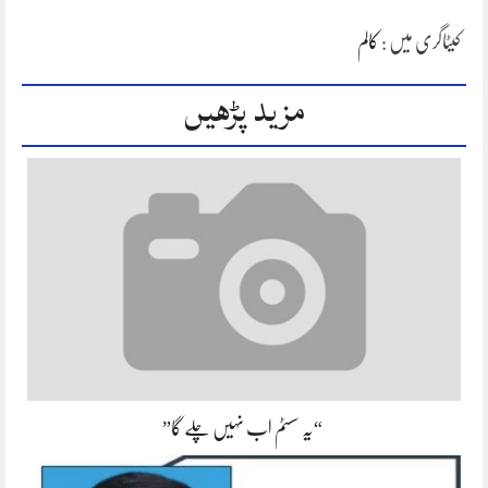
کیٹاگری میں :
کالم
مزید پڑھیں
“یہ سسٹم اب نہیں چلے گا”