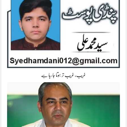
غریب، غریب تر ہوتا جا رہا ہے