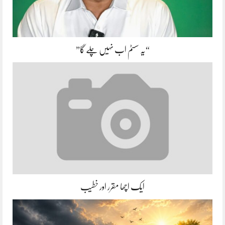
“یہ سسٹم اب نہیں چلے گا”
ایک اچھا مقرر اور خطیب