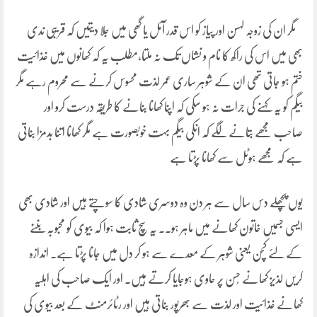
مگر ان کی زوجہ لہسن اور پیاز کو اس قدر آئل یا گھی میں جلا دیتیں کہ قریبی ندی
بھی میں اس کی راکھ کا نام و نشاں تک نہ ملتا،مطلب یہ کہ کھانوں میں غذائیت
ختم ہو جاتی تھی ان کے شوہر ساری عمر لذت محسوس کرنے سے محروم رہے مگر
بیگم کو یہ کہنے کی جرات نہ ہو سکی کہ اپنا کھانا بنانے کا طریقہ درست کرو اور
صاحب مجھے بتانے لگے کہ انکی بیگم بہت خوبصورت ہے مگر کھانا اتنا بدمزا بناتی
ہے کہ مجھے ہوٹل سے کھانا پڑتا ہے
یوں پچھلے دس سال سے ہر دن وہ دوسری شادی کا سوچتے ہیں اور شادی بھی
ایسی جسمیں خاتون کھانے میں ماہر ہو۔۔ یہ سچ ثابت ہوا کہ بیوی کو محبوبہ بننے
کے لئے کچن یعنی شوہر کے معدے سے ہو کر دل میں جانا پڑتا ہے۔ اندازہ
کریں لذیز کھانے حُسن پر حاوی ہوجایا کرتے ہیں۔ اور ایک صاحب کی اہلیہ
کھانے غذائیت اور لذت سے بھرپور بناتی ہیں اور رٹائرمنٹ کے بعد بیوی کی