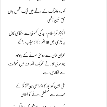
کہوٹہ: فائرنگ کے واقعے میں ایک شخص جاں
بحق، تین زخمی
انجینئر قمراسلام راجہ کی کمبوڈیا سے ہنگامی کال
پر چکری میں 16 افراد کا کامیاب ریسکیو
عمران خان سے دوستی ہونے کے باوجود
چودھری نثار نے تحریک انصاف میں شمولیت
سے انکاری رہے
علی امین گنڈاپور کا وزیراعلیٰ خیبرپختونخوا کے
عہدے سے مستعفی ہونے کا اعلان