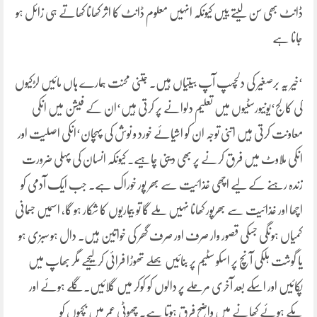
ڈانٹ بھی سن لیتے ییں کیونکہ انہیں معلوم ڈانٹ کا اثر کھانا کھاتے ہی زائل ہو
جانا ہے
‘خیر یہ برصغیر کی دلچسپ آپ بیتیاں ہیں۔ جتنی محنت ہمارے ہاں مائیں لڑکیوں
کی کالج‘یونیورسٹیوں میں تعلیم دلوانے پر کرتی ہیں‘ان کے فیشن میں انکی
معاونت کرتی ہیں اتنی توجہ ان کو اشیائے خورد و نوش کی پہچان‘انکی اصلیت اور
انکی ملاوٹ میں فرق کرنے پر بھی دینی چاہیے۔ کیونکہ انسان کی پہلی ضرورت
زندہ رہنے کے لیے اچھی غذائیت سے بھر پور خوراک ہے۔ جب ایک آدمی کو
اچھا اور غذائیت سے بھرپور کھانا نہیں ملے گا تو بیماریوں کا شکار ہو گا, اسمیں جسمانی
کمیاں ہونگی جسکی قصور وار صرف اور صرف گھر کی خواتین ہیں۔ دال ہو سبزی ہو
یا گوشت ہلکی آنچ پر اسکو سٹیم پر بنائیں بھلے تھوڑا فرائی کر لیجیے مگر بھاپ میں
پکائیں اور اسکے بعد آخری مرحلے پر دالوں کو کوکر میں گلائیں۔گلے ہوئے اور
پکے ہوئے کھانے میں واضح فرق ہوتا ہے۔ چھوٹی عمر میں بچیوں کو