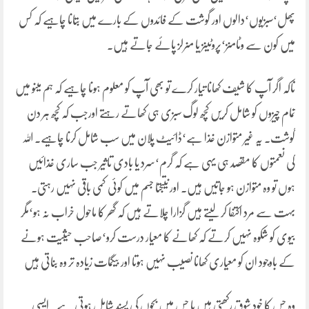
پھل‘سبزیوں‘دالوں اور گوشت کے فائدوں کے بارے میں بتانا چاہیے کہ کس
میں کون سے وٹامنز‘پروٹینز یا منرلز پائے جاتے ہیں۔
تاکہ اگر آپ کا شیف کھانا تیار کرے تو بھی آپ کو معلوم ہونا چاہیے کہ ہم مینو میں
تمام چیزوں کو شامل کریں کچھ لوگ سبزی ہی کھاتے رہتے اورجب کہ کچھ ہر دن
گوشت۔ یہ غیر متوازن غذا ہے‘ڈائیٹ پلان میں سب شامل کرنا چاہیے۔ اللہ
کی نعمتوں کا مقصد ہی یہی ہے کہ گرم‘سرد یا بادی تاثیر جب ساری غذائیں
ہوں تو وہ متوازن ہو جاتیں ہیں۔ اور نتیجتا جسم میں کوئی کمی باقی نہیں رہتی۔
بہت سے مرد اکتفا کر لیتے ہیں گزارا چلاتے ہیں کہ گھر کا ماحول خراب نہ ہو‘مگر
بیوی کو شکوہ نہیں کرتے کہ کھانے کا معیار درست کرو‘صاحب حیثیت ہونے
کے باوجود ان کو معیاری کھانا نصیب نہیں ہوتا اور بیگمات زیادہ تر وہ بناتی ہیں
وہ جس کا خود شوق رکھتی ہیں یا جس میں بچوں کی پسند شامل ہوتی ہے۔ ایسی