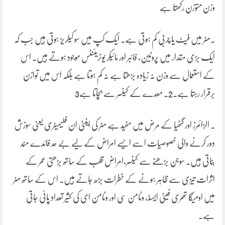
وزن متوزن رکھتا ہے
۔مٹر میں فیٹ یا چربی کم ہوتی ہے۔ ایک کپ میں سو کیلریز ہوتی ہیں جب کہ
ایک بڑی مقدار میں پروٹین، فائبر اور مائیکر یوٹریئنٹس موجود ہوتے ہیں۔ اس
کے استعمال سے وزن نہ زیادہ بڑھتا ہے نہ کم ہوتا ہے بلکہ اس میں توازن
برقرار رہتا ہے۔2۔ معدے کے کینسر سے بچاتا ہے3
۔ الزائمرز اور گٹھیا کے مرض میں مفید ہے مٹر کی اینٹی ان فلیمیٹری یعنی سوزش
دور کرنے والی خصوصیات اسے ایسے امراض کے لیے بے حد فائدے مند
بناتی ہیں۔ سوجن بڑھنے سے کینسر،امراض قلب کے ساتھ بڑھتی عمر کے
اثرات تیزی سے ظاہر ہونے کے خطرات بڑھ جاتے ہیں۔ اس کے ساتھ مٹر
میں اومیگا تھری فیٹی ایسڈ، وٹامن سی اور وٹامن ای کی کثیر تعداد پائی جاتی
ہے۔