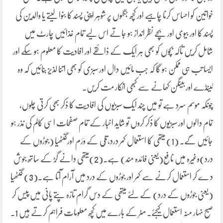
خواتین کو احساس کرنا چاہیے اور کچھ جگہوں پر شوہر اپنی پسند کا بنوا لیتے یا والدین کی
پسند کا اور بیوی اور بچے نظر انداز ہو جاتے اس لیے تمام غذائیں چارٹ میں
شامل کریں تاکہ بچوں کو بھی ہر ایک کے ذائقے اور افادیت کا معلوم ہو سکے اور
ایسا تب ہی ممکن ہو گا کہ جب مائیں دال اور سبزی کو بھی اتنا لذیز بنائیں کہ وہ
ٹینڈے اور بینگن کھانے سے کبھی انکار مت کریں۔
چونکہ موسم سرد ہے تو میں چند ایک سبزیوں کی افادیت کا ذکر بھی کرتی چلوں,
تمام دالوں اور سبزیوں کا ذکر کروں تو شاید اخبار کے تمام صفحات اسی کالم کی نذر ہو
جائیں گے۔ (1) میتھی کا استعمال کمر درد،تِلّی کے وَرَم اورگنٹھیا (جوڑوں کے
درد)وغیرہ میں نافِع(یعنی فائدہ مند) ہے۔(2)میتھی دانے گُڑ کے ساتھ جوش
د ے کر استعمال کرنے سے کمر اور جوڑوں کے درد میں آرام آتا ہے۔(3) گنٹھیا
(یعنی جوڑوں کے درد) کے لئے میتھی کے دس گرام تازہ پتے پانی میں پیس کر
صبح نہار منہ استعمال کیجئے. مٹر کے بارے میں کچھ معلومات فراہم کرتے ہیں 1۔