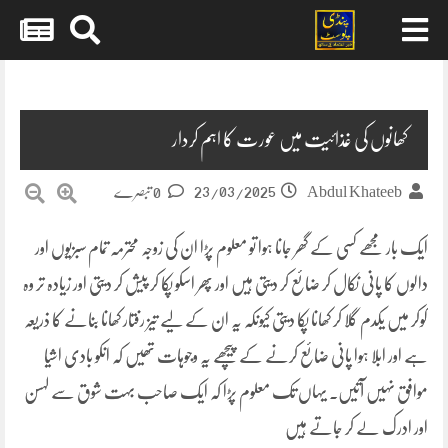
Skip
to
content
کھانوں کی غذائیت میں عورت کا اہم کردار
23/03/2025
Abdul Khateeb
0 تبصرے
ایک بار مجھے کسی کے گھر جانا ہوا تو معلوم پڑا ان کی زوجہ محترمہ تمام سبزیوں اور
دالوں کا پانی نکال کر ضائع کر دیتی ہیں اور پھر اسکو پکا کر پیش کر دیتی اور زیادہ تر وہ
کوکر میں یکدم گلا کر کھانا پکا دیتی کیونکہ یہ ان کے لیے تیز رفتار کھانا بنانے کا ذریعہ
ہے اور ابلا ہوا پانی ضائع کرنے کے پیچھے یہ وجوہات تھیں کہ انکو بادی اشیا
موافق نہیں آتیں۔ یہاں تک معلوم پڑا کہ ایک صاحب بہت شوق سے لہسن
اور ادرک لے کر جاتے ہیں