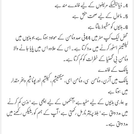
4۔ ذیابیطسکے مریضوں کے لیے فائدے مند ہے
5۔ ماحول کے لیے صحت بخش ہے
6۔ہڈیوں کو مظبوط بناتا ہے
محض ایک کپ مٹر میں 44فی صد وٹامن کے موجود ہوتا ہے جو ہڈیوں میں
کیلشیئم اسٹور کرنے میں مدد کرتا ہے۔ اس کے علاوہ اس میں پایا جانے والا
وٹامن بی گھٹیا کے خطرات کو کم کرتا ہے۔
پالک کے فائدے
پالک میں آئرن، وٹامن سی، وٹامن ای، میگنیشیم، کیلشیم اور پوٹاشیم وافر مقدار
میں ہوتا ہے
یہ ہماری ہڈیوں کے لیے مفیدہے‘آنکھوں کے لیے اچھی ہے‘ وزن کم کرنے
میں مدد دیتی ہے‘ بلڈ پریشر نارمل رکھتی ہے‘ آپ کے جسم کو ریلیکس رکھنے میں
مدد دیتی ہے۔