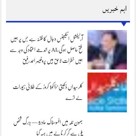
اہم خبریں
آرٹیفشل انٹلیجنس دجال کا فتنہ ہے جس پر ہمیں
فتح حاصل ہو گی،AI پر اندھے اعتماد کی وجہ سے
ہمیں خطرات لاحق ہیں پروفیسر احمد رفیق
کلرسیداں ڈکیتی‘ڈاکو1 کروڑ کے طلائی زیورات
لے اڑے
بھون نلہ میں افسوسناک حادثہ — بزرگ شخص
پلی سے گر کر نالے میں بہہ گیا