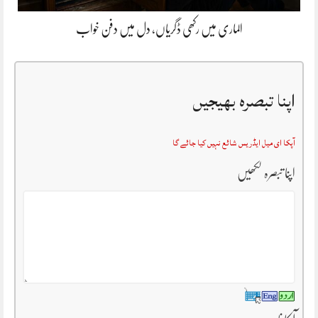
الماری میں رکھی ڈگریاں، دل میں دفن خواب
اپنا تبصرہ بھیجیں
آپکا ای میل ایڈریس شائع نہیں کیا جائے گا
اپنا تبصرہ لکھیں