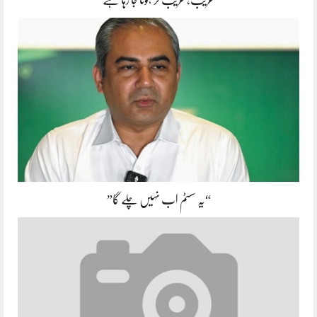
“یہ سسٹم اب نہیں چلے گا”