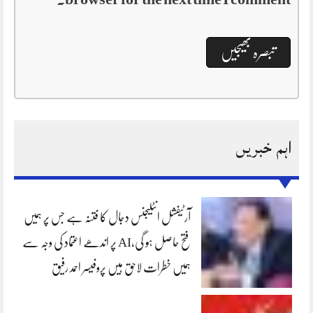
اہم خبریں
آرٹیفشل انٹلیجنس دجال کا فتنہ ہے جس پر ہمیں
فتح حاصل ہو گی،AI پر اندھے اعتماد کی وجہ سے
ہمیں خطرات لاحق ہیں پروفیسر احمد رفیق