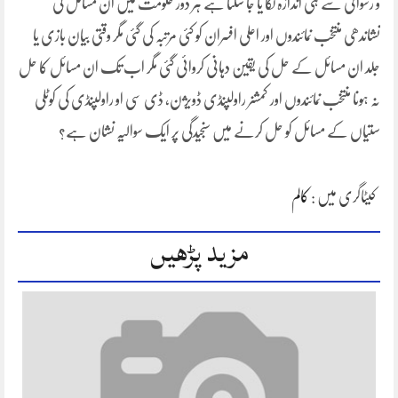
و رسوائی سے ہی اندازہ لگا یا جا سکتا ہے ہر دور حکومت میں ان مسائل کی
نشاندھی منتخب نمائندوں اور اعلی افسران کو کئی مرتبہ کی گئی مگر وقتی بیان بازی یا
جلد ان مسائل کے حل کی یقین دہانی کروائی گئی مگر اب تک ان مسائل کا حل
نہ ہونا منتخب نمائندوں اور کمشنر راولپنڈی ڈویژن، ڈی سی او راولپنڈی کی کوٹلی
ستیاں کے مسائل کو حل کرنے میں سنجیدگی پر ایک سوالیہ نشان ہے؟
کیٹاگری میں :
کالم
مزید پڑھیں