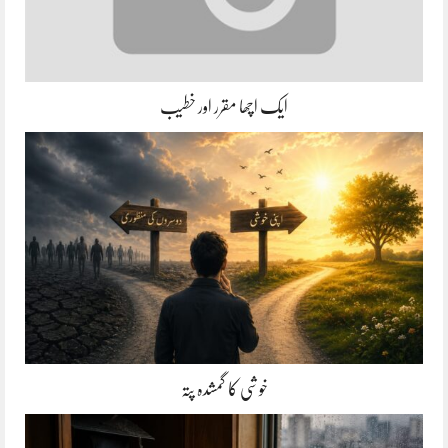
ایک اچھا مقرر اور خطیب
خوشی کا گمشدہ پتہ