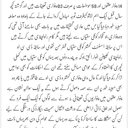
14 پٹوار حلقوں اور 59 موضعات پر صرف 03 پٹواری تعینات ہیں اور گزشتہ کچھ
سال قبل ایک اہم ایشو کیطرف توجہ مبذول کروائے جانے کے باوجود وہ معاملہ
مبینہ طور دبا دیا گیا جس میں ہماری تحقیقات میں یہ بات بھی سامنے آ ئی تھی کہ
دو پٹواری جو تنخواہ کوٹلی ستیاں سے لیتے ہیں مگر کام راولپنڈی میں کرتے ہیں
اس پر سابقہ اسسٹنٹ کمشنر کوٹلی ستیاں ظفر حسن نقوی اور سابقہ ڈی سی او
راولپنڈی کیپٹن انوار الحق جو کہ ہر پندرہ دنوں بعد یہاں کو ٹلی ستیاں میں کھلی
کچہری کا انعقاد کر کے عوامی مسائل سنتے تھے ان کے احکامات کو بھی ہوا میں
اڑا کر رکھ دیا گیا اور تا حال وہی پٹواری کمشنر و ڈی سی او سے طاقتور ہیں یا پھر وہ
بھی مبینہ طور پر ان سے حصہ وصول کرتے ہوں گے یہ ایک سوالیہ نشان ہے
پٹوار حلقوں میں پٹواریوں کی تعینانی نہ ہونے سے لوگوں کو ایک ایک فرد کے
حصول اور اپنی ذاتی اراضی کے وراثت انتقال سمیت ریکارڈ کی درستگی کے لیے
کن کن مشکلات کا سامنا کرنا پڑٹا ہے وہ یہاں کے عوام کی دن بھریہاں ذلت