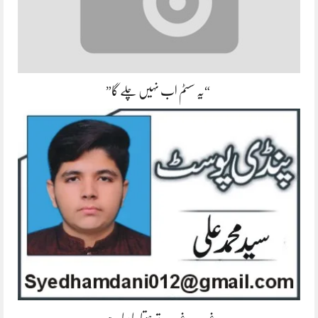
“یہ سسٹم اب نہیں چلے گا”
غریب، غریب تر ہوتا جا رہا ہے