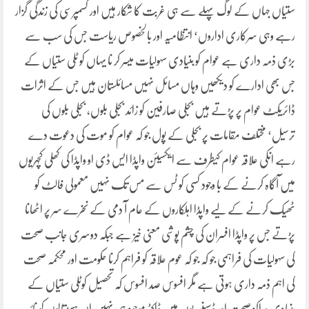
ستیاں جہاں کے لوگ پہلے سے ہی غربت کا شکار ہیں اور کسمپرسی کی زندگی گزار
رہے وہی سرکاری اداروں‘ انتظامیہ اور بالخصوص ریاست جس کی سب سے
بڑی ذمہ داری ہے عوام کو بنیادی سہولیات میسر کر نا یہاں کو ٹلی ستیاں کے
جس بھی ادارے کو دیکھیں وہاں مسائل نہیں مسائلستان ہیں جس کے اثرات
ڈائریکٹ عوام پر پڑتے ہیں بجلی صارفین کو زائد بجلی بلوں، بجلی بلوں کی
ترسیل‘ مختلف مقامات پر بجلی کے پول جو کہ عوام کو موت کی دعوت دے
رہے انکی علاقہ عوام کیطرف سے ایکسیئن واپڈا ایس ڈی او واپڈا کی کھلی کچہریوں
میں آگاہ کرنے کے با وجود کسی کو ٹس سے مس تک نہیں معمولی فالٹ کو
ٹھیک کرنے کے لیے واپڈا اہلکاروں کے عام آ دمی کے نخرے سر پر اٹھانا
پڑتے جس پر واپڈا افسران کی چشم پوشی معنی خیز ہے جبکہ دوسری جانب صحت
کی سہولیات کی فراہمی جو کہ جو کہ عوم علاقہ کو فراہم کرنا حکومت اور محکمہ صحت
کی اہم ذمہ داری ہوتی ہے مگر افسوس صد افسوس کہ تحصیل کوٹلی ستیاں کے