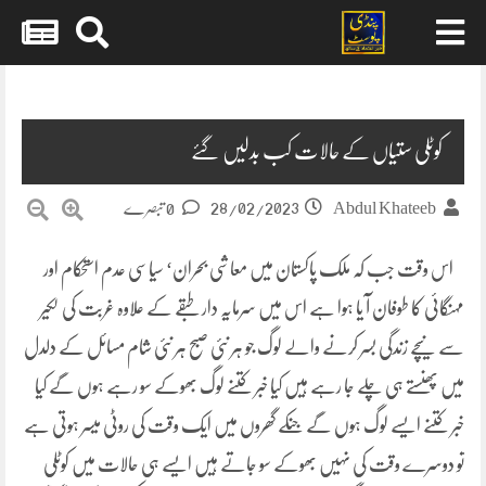
Skip
to
content
کوٹلی ستیاں کے حالات کب بدلیں گئے
28/02/2023
Abdul Khateeb
0 تبصرے
اس وقت جب کہ ملک پاکستان میں معاشی بحران‘ سیاسی عدم استحکام اور
مہنگائی کا طوفان آ یا ہوا ہے اس میں سرمایہ دار طبقے کے علاوہ غربت کی لکیر
سے نیچے زندگی بسر کرنے والے لوگ جو ہر نئی صبح ہر نئی شام مسائل کے دلدل
میں پھنستے ہی چلے جا رہے ہیں کیا خبر کتنے لوگ بھوکے سو رہے ہوں گے کیا
خبر کتنے ایسے لوگ ہوں گے جنکے گھروں میں ایک وقت کی روٹی میسر ہوتی ہے
تو دوسرے وقت کی نہیں بھوکے سو جاتے ہیں ایسے ہی حالات میں کوٹلی