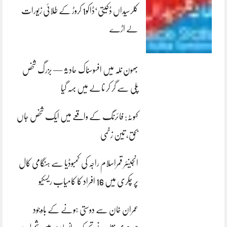
کلرسیداں ڈکیتی‘ڈاکو1 کروڑ کے طلائی زیورات
لے اڑے
بھون نلہ میں افسوسناک حادثہ — بزرگ شخص
پلی سے گر کر نالے میں بہہ گیا
کہوٹہ: فائرنگ کے واقعے میں ایک شخص جاں
بحق، تین زخمی
انجینئر قمراسلام راجہ کی کمبوڈیا سے ہنگامی کال
پر چکری میں 16 افراد کا کامیاب ریسکیو
عمران خان سے دوستی ہونے کے باوجود