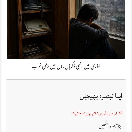
الماری میں رکھی ڈگریاں، دل میں دفن خواب
اپنا تبصرہ بھیجیں
آپکا ای میل ایڈریس شائع نہیں کیا جائے گا
اپنا تبصرہ لکھیں