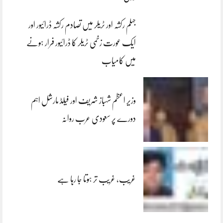
جہلم رکشہ اور ٹریلر میں تصادم رکشہ ڈرائیور اور
ایک عورت زخمی ٹریلر کا ڈرائیور فرار ہونے
میں کامیاب
وزیر اعظم شہباز شریف اور فیلڈ مارشل اہم
دورے پر سعودی عرب روانہ
غریب، غریب تر ہوتا جا رہا ہے