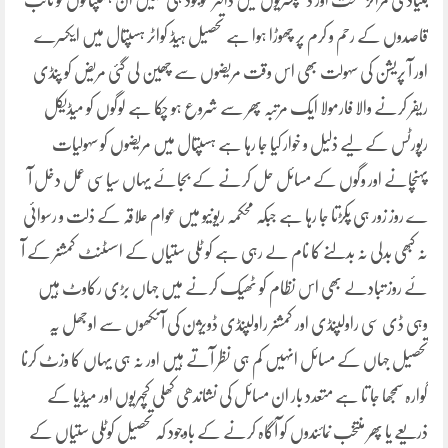
بنیادی مراکز صحت اور ڈسپنسریوں میں ڈاکٹر موجود ہی نہیں ان ہسپتالوں کو نائب
قاصدوں کے رحم و کرم پر چھوڑا ہوا ہے تحصیل ہیڈ کواٹر ہسپتال میں ایکسرے
اور آ پریشن کی سہولت بھی اس وقت مریضوں سے چھین لی گئی مریض کو پنڈی
ریفر کرنے والا فارمولا ایک مرتبہ پھر سے شروع ہو چکا ہے لوگوں کو میڈیکل
رپورٹس کے لیے ذلیل و خوار کیا جا رہا ہے ہسپتال میں مریضوں کو سہولیات
پہنچانے اور وگوں کے مسائل حل کرنے کے بجائے یہاں سیاسی عمل دخل آ
ے روز زور ہی پکڑتا جا رہا ہے جبکہ محکمہ ریونیو میں عوام علاقہ کے ذلت و رسوائی
نہ کبھی بدلی نہ بدلنے کا نام لے رہی ہے کو ٹلی ستیاں کے اسسٹنٹ کمشنر کے آ
ئے روز تبادلے بھی اس نظام کو ٹھیک کرنے میں جہاں بڑی رکاوٹ ہیں
وہی ڈی سی راولپنڈی اور کمشنر راولپنڈی ڈویژن کی آ نکھوں سے اوجھل یہ
تحصیل جہاں کے مسائل انہیں کم ہی نظر آتے ہیں اور نہ ہی یہاں کا وزٹ کرنا
گوارہ سمجھا جا تا ہے متعدد بار ان مسائل کی نشاندھی کھلی کچہریوں اور میڈیا کے
ذریعے یا پھر منتخب نمائندوں کو آگاہ کرنے کے باوجود کہ تحصیل کوٹلی ستیاں کے