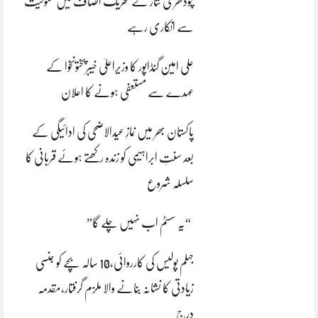
چودھری نثار نے تحریک انصاف میں شمولیت
سے انکاری رہے
علی امین گنڈاپور کا وزیراعلیٰ خیبرپختونخوا کے
عہدے سے مستعفی ہونے کا اعلان
پاکستان بھر میں نمازِ عیدالاضحی کی ادائیگی کے
بعد سنتِ ابراہیمی کو زندہ رکھتے ہوئے قربانی کا
سلسلہ شروع
“یہ سسٹم اب نہیں چلے گا”
جہلم پولیس کی کارروائی،10 سالہ بچے کو جنسی
زیادتی کا نشانہ بنانے والا ملزم گرفتار،مقدمہ
درج