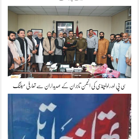
سی پی او،راولپنڈی کی انجمن تاجران کے عہدیداران سے تعارفی میٹنگ