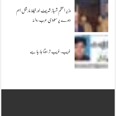
وزیر اعظم شہباز شریف اور فیلڈ مارشل اہم
دورے پر سعودی عرب روانہ
غریب، غریب تر ہوتا جا رہا ہے