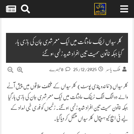
Skip
to
content
کلر سیداں ٹریفک حادثات میں ایک معمر شہری جان کی بازی ہار
گیا جبکہ خاتون سمیت تین افراد شدید زخمی ہو گئے
25/12/2025
ملک یاسر
0 تبصرے
کلر سیداں (نمائندہ پنڈی پوسٹ) کلر سیداں کے مختلف علاقوں میں پیش آنے
والے دو الگ الگ ٹریفک حادثات میں ایک معمر شہری جان کی بازی ہار گیا
جبکہ خاتون سمیت تین افراد شدید زخمی ہو گئے۔ زخمیوں کو فوری طبی امداد کے
لیے ٹی ایچ کیو ہسپتال کلر سیداں منتقل کر دیا گیا۔