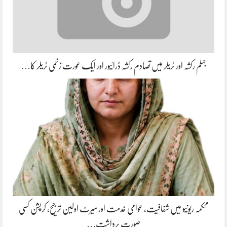
جہلم رکشہ اور ٹریلر میں تصادم رکشہ ڈرائیور اور ایک عورت زخمی ٹریلر کا…
محکمہ ریونیو میں شفافیت، عوامی خدمت اور میرٹ اولین ترجیح، کرپشن کسی
صورت برداشت…