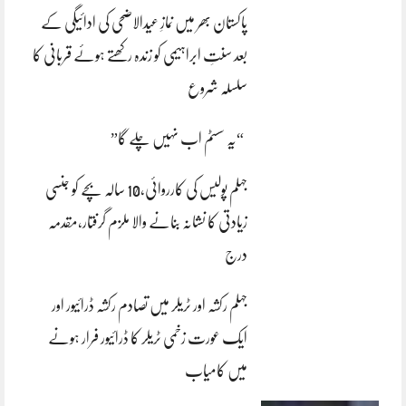
پاکستان بھر میں نمازِ عیدالاضحی کی ادائیگی کے
بعد سنتِ ابراہیمی کو زندہ رکھتے ہوئے قربانی کا
سلسلہ شروع
“یہ سسٹم اب نہیں چلے گا”
جہلم پولیس کی کارروائی،10 سالہ بچے کو جنسی
زیادتی کا نشانہ بنانے والا ملزم گرفتار،مقدمہ
درج
جہلم رکشہ اور ٹریلر میں تصادم رکشہ ڈرائیور اور
ایک عورت زخمی ٹریلر کا ڈرائیور فرار ہونے
میں کامیاب