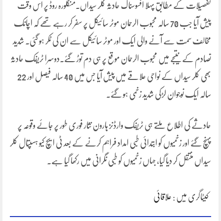
تفصیلات کے مطابق پہلا افسوسناک حادثہ کلر سیداں۔منگلورہ روڈ پر اس وقت
پیش آیا جب 70 سالہ محبوب الرحمان موٹر سائیکل پر سفر کر رہے تھے کہ اچانک
مخالف سمت سے آنے والی ایک اور موٹر سائیکل سے ان کی ٹکر ہو گئی۔ شدید
تصادم کے نتیجے میں محبوب الرحمان موقع پر ہی دم توڑ گئے۔دوسرا ٹریفک حادثہ
بھی کلر سیداں کے نواحی علاقے میں پیش آیا جس میں 40 سالہ فیصل اور 22
سالہ ایک نوجوان لڑکی شدید زخمی ہو گئے۔
حادثے کی اطلاع ملتے ہی ٹریفک وارڈنز ہارون نثار فوری طور پر جائے وقوعہ پر
پہنچ گئے اور زخمیوں کو ابتدائی طبی امداد فراہم کرنے کے بعد ٹی ایچ کیو ہسپتال کلر
سیداں منتقل کر دیا گیا، جہاں زخمیوں کو طبی نگرانی میں رکھا گیا ہے۔
کیٹاگری میں :
علاقائی