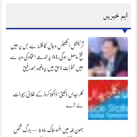
اہم خبریں
آرٹیفشل انٹلیجنس دجال کا فتنہ ہے جس پر ہمیں
فتح حاصل ہو گی،AI پر اندھے اعتماد کی وجہ سے
ہمیں خطرات لاحق ہیں پروفیسر احمد رفیق
کلرسیداں ڈکیتی‘ڈاکو1 کروڑ کے طلائی زیورات
لے اڑے
بھون نلہ میں افسوسناک حادثہ — بزرگ شخص