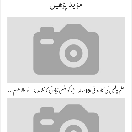
مزید پڑھیں
جہلم پولیس کی کارروائی،10 سالہ بچے کو جنسی زیادتی کا نشانہ بنانے والا ملزم…