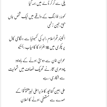
پلی سے گر کر نالے میں بہہ گیا
کہوٹہ: فائرنگ کے واقعے میں ایک شخص جاں
بحق، تین زخمی
انجینئر قمراسلام راجہ کی کمبوڈیا سے ہنگامی کال
پر چکری میں 16 افراد کا کامیاب ریسکیو
عمران خان سے دوستی ہونے کے باوجود
چودھری نثار نے تحریک انصاف میں شمولیت
سے انکاری رہے
علی امین گنڈاپور کا وزیراعلیٰ خیبرپختونخوا کے
عہدے سے مستعفی ہونے کا اعلان