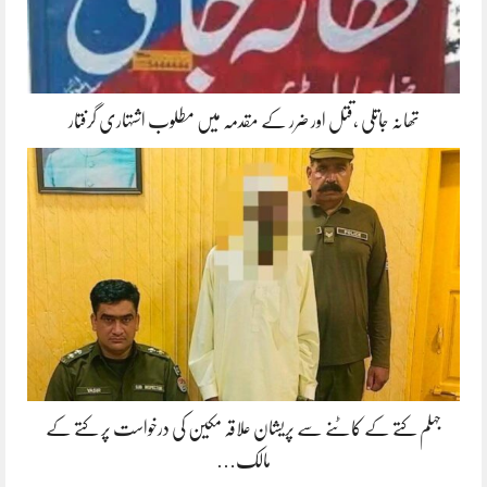
تھانہ جاتلی ،قتل اور ضرر کے مقدمہ میں مطلوب اشتہاری گرفتار
جہلم کتے کے کاٹنے سے پریشان علاقہ مکین کی درخواست پر کتے کے
مالک…