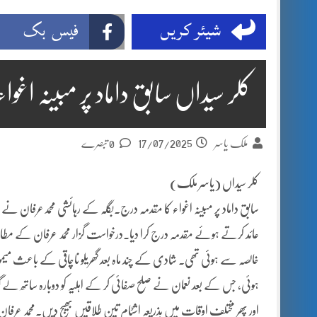
شیئر کریں
فیس بک
کلر سیداں سابق داماد پر مبینہ اغوا
17/07/2025
ملک یاسر
0 تبصرے
کلر سیداں (یاسر ملک)
سابق داماد پر مبینہ اغواء کا مقدمہ درج۔بگلہ کے رہائشی محمدعرفان نے ت
عائد کرتے ہوئے مقدمہ درج کرا دیا۔درخواست گزار محمد عرفان کے مطابق 
خالصہ سے ہوئی تھی۔ شادی کے چند ماہ بعد گھریلو ناچاقی کے باعث میم
ہوئی، جس کے بعد نعمان نے صلح صفائی کر کے اہلیہ کو دوبارہ ساتھ لے گیا،
اور پھر مختلف اوقات میں بذریعہ اشٹام تین طلاقیں بھیج دیں۔محمد عرفان