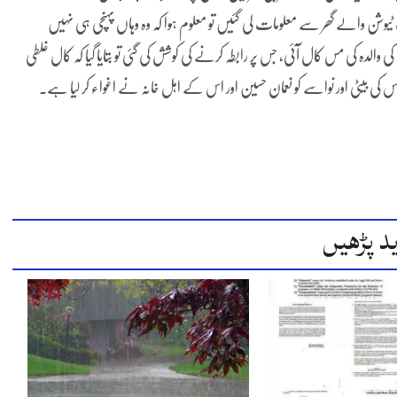
یوشن والے گھر سے معلومات لی گئیں تو معلوم ہوا کہ وہ وہاں پہنچی ہی نہیں
الدہ کی مس کال آئی، جس پر رابطہ کرنے کی کوشش کی گئی تو بتایا گیا کہ کال غلطی
کی بیٹی اور نواسے کو نعمان حسین اور اس کے اہل خانہ نے اغواء کر لیا ہے۔
د پڑھیں