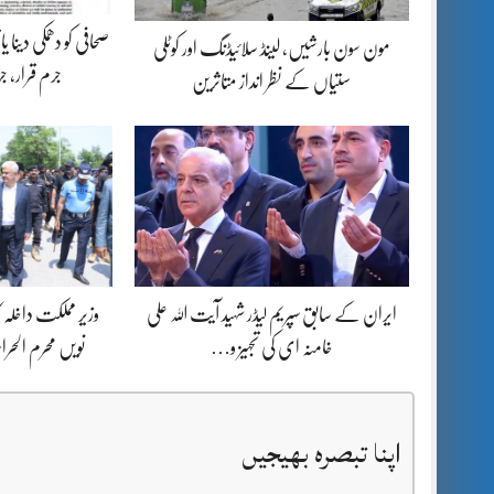
صحافی کو دھمکی دینا 
مون سون بارشیں، لینڈ سلائیڈنگ اور کوٹلی
جرم قرار، 
ستیاں کے نظر انداز متاثرین
ایران کے سابق سپریم لیڈر شہید آیت اللہ علی
وزیر مملکت داخلہ 
خامنہ ای کی تجہیز و…
نویں محرم ال
اپنا تبصرہ بھیجیں