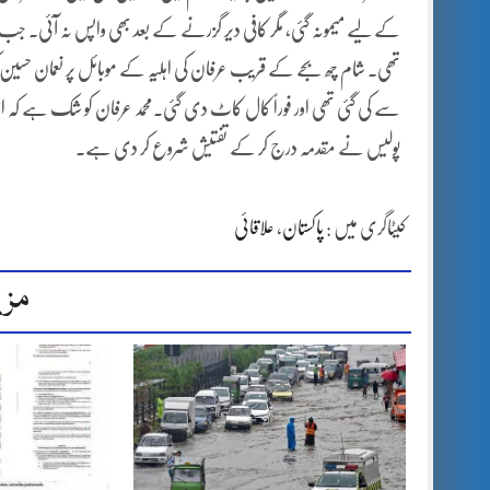
کے لیے میمونہ گئی، مگر کافی دیر گزرنے کے بعد بھی واپس نہ آئی۔ جب ٹ
تھی۔ شام چھ بجے کے قریب عرفان کی اہلیہ کے موبائل پر نعمان حسین کی و
سے کی گئی تھی اور فوراً کال کاٹ دی گئی۔محمد عرفان کو شک ہے کہ اس 
پولیس نے مقدمہ درج کر کے تفتیش شروع کر دی ہے۔
کیٹاگری میں :
پاکستان
،
علاقائی
مزی