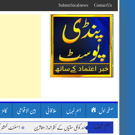
Skip
Submit local news
Contact Us
to
content
صفحہ اول
اہم خبریں
علاقائی
بین الاقوامی
کالمز
اہم خبریں
ن بارشیں، لینڈ سلائیڈنگ اور کوٹلی ستیاں کے نظر انداز متاثرین
اسسٹنٹ کمشنر کلرسید