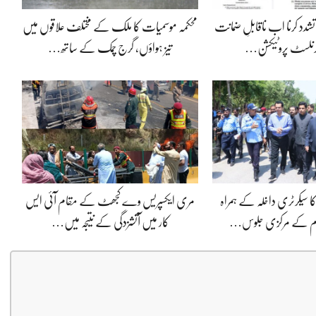
یا تشدد کرنا اب ناقابلِ ضمانت
محکمہ موسمیات کا ملک کے مختلف علاقوں میں
جرنلسٹ پروٹیکشن…
تیز ہواؤں، گرج چمک کے ساتھ…
کا سیکرٹری داخلہ کے ہمراہ
مری ایکسپریس وے کجھٹ کے مقام آئی ایس
حرام کے مرکزی جلوس…
کار میں آتشزدگی کے نتیجہ میں…