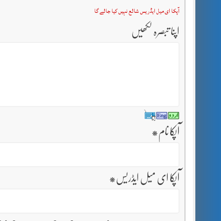
آپکا ای میل ایڈریس شائع نہیں کیا جائے گا
اپنا تبصرہ لکھیں
آپکا نام
*
آپکا ای میل ایڈریس
*