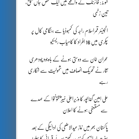
کہوٹہ: فائرنگ کے واقعے میں ایک شخص جاں بحق،
تین زخمی
انجینئر قمراسلام راجہ کی کمبوڈیا سے ہنگامی کال پر
چکری میں 16 افراد کا کامیاب ریسکیو
عمران خان سے دوستی ہونے کے باوجود چودھری
نثار نے تحریک انصاف میں شمولیت سے انکاری
رہے
علی امین گنڈاپور کا وزیراعلیٰ خیبرپختونخوا کے عہدے
سے مستعفی ہونے کا اعلان
پاکستان بھر میں نمازِ عیدالاضحی کی ادائیگی کے بعد
سنتِ ابراہیمی کو زندہ رکھتے ہوئے قربانی کا سلسلہ