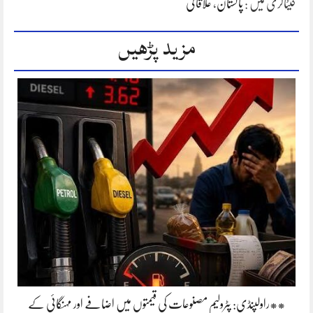
کیٹاگری میں :
پاکستان
،
علاقائی
مزید پڑھیں
**راولپنڈی: پٹرولیم مصنوعات کی قیمتوں میں اضافے اور مہنگائی کے