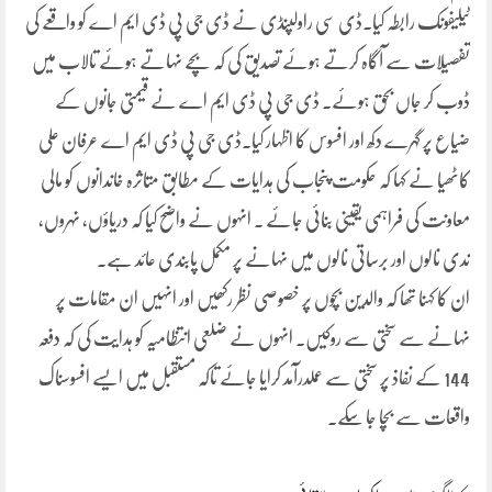
ٹیلیفونک رابطہ کیا۔ڈی سی راولپنڈی نے ڈی جی پی ڈی ایم اے کو واقعے کی
تفصیلات سے آگاہ کرتے ہوئے تصدیق کی کہ بچے نہاتے ہوئے تالاب میں
ڈوب کر جاں بحق ہوئے۔ ڈی جی پی ڈی ایم اے نے قیمتی جانوں کے
ضیاع پر گہرے دکھ اور افسوس کا اظہار کیا۔ڈی جی پی ڈی ایم اے عرفان علی
کاٹھیا نے کہا کہ حکومت پنجاب کی ہدایات کے مطابق متاثرہ خاندانوں کو مالی
معاونت کی فراہمی یقینی بنائی جائے ۔ انہوں نے واضح کیا کہ دریاؤں، نہروں،
ندی نالوں اور برساتی نالوں میں نہانے پر مکمل پابندی عائد ہے۔
ان کا کہنا تھا کہ والدین بچوں پر خصوصی نظر رکھیں اور انہیں ان مقامات پر
نہانے سے سختی سے روکیں۔ انہوں نے ضلعی انتظامیہ کو ہدایت کی کہ دفعہ
144 کے نفاذ پر سختی سے عملدرآمد کرایا جائے تاکہ مستقبل میں ایسے افسوسناک
واقعات سے بچا جا سکے۔