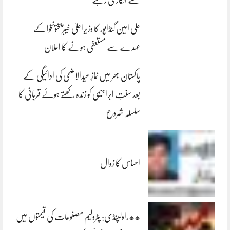
علی امین گنڈاپور کا وزیراعلیٰ خیبرپختونخوا کے
عہدے سے مستعفی ہونے کا اعلان
پاکستان بھر میں نمازِ عیدالاضحی کی ادائیگی کے
بعد سنتِ ابراہیمی کو زندہ رکھتے ہوئے قربانی کا
سلسلہ شروع
احساس کا زوال
**راولپنڈی: پٹرولیم مصنوعات کی قیمتوں میں