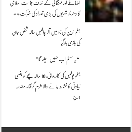
اضافے اور مہنگائی کے خلاف جماعت اسلامی
کا دھرنا، شہریوں کی بڑی تعداد کی شرکت**
جہلم ٹرین کی زد میں آکر چالیس سالہ شخص جان
کی بازی ہارگیا
“یہ سسٹم اب نہیں چلے گا”
جہلم پولیس کی کارروائی،10 سالہ بچے کو جنسی
زیادتی کا نشانہ بنانے والا ملزم گرفتار،مقدمہ
درج