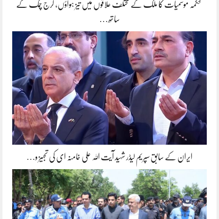
محکمہ موسمیات کا ملک کے مختلف علاقوں میں تیز ہواؤں، گرج چمک کے
ساتھ…
ایران کے سابق سپریم لیڈر شہید آیت اللہ علی خامنہ ای کی تجہیز و…