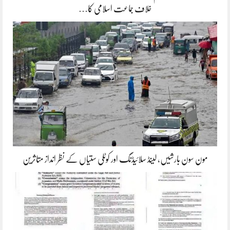
خلاف جماعت اسلامی کا…
مون سون بارشیں، لینڈ سلائیڈنگ اور کوٹلی ستیاں کے نظر انداز متاثرین