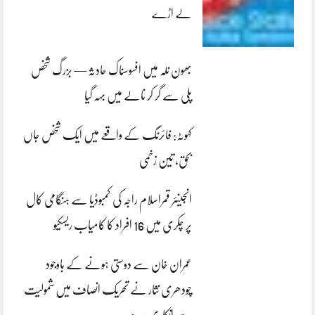
لے اڑے
بھون نلہ میں افسوسناک حادثہ — بزرگ شخص
پلی سے گر کر نالے میں بہہ گیا
کہوٹہ: فائرنگ کے واقعے میں ایک شخص جاں
بحق، تین زخمی
انجینئر قمراسلام راجہ کی کمبوڈیا سے ہنگامی کال
پر چکری میں 16 افراد کا کامیاب ریسکیو
عمران خان سے دوستی ہونے کے باوجود
چودھری نثار نے تحریک انصاف میں شمولیت
سے انکاری رہے