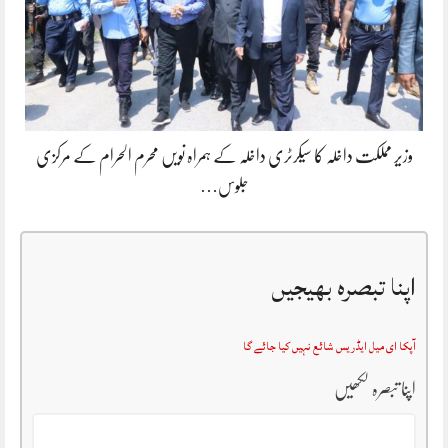
وزیر مملکت داخلہ کا سیکرٹری داخلہ کے ہمراہ نویں محرم الحرام کے مرکزی
جلوس…
اپنا تبصرہ بھیجیں
آپکا ای میل ایڈریس شائع نہیں کیا جائے گا
اپنا تبصرہ لکھیں