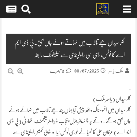
Skip
to
content
کلر سیداں بچے تالاب میں نہاتے ہوئے جاں بحق۔پی ڈی ایم
اے کا نوٹس، ڈی سی راولپنڈی سے ٹیلیفونک رابطہ
08/07/2025
ملک یاسر
0 تبصرے
۔
کلرسیداں (یاسر ملک)
کلر سیداں میں افسوسناک واقعہ پیش آیا جہاں چند بچے تالاب میں نہاتے ہوئے
جاں بحق ہو گئے۔ واقعے پر ڈائریکٹر جنرل پنجاب ڈیزاسٹر مینجمنٹ اتھارٹی (پی ڈی
ایم اے) عرفان علی کاٹھیا نے فوری نوٹس لیا اور ڈپٹی کمشنر راولپنڈی سے