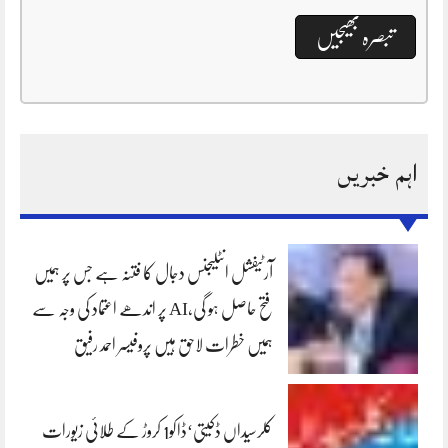
اہم خبریں
آرٹیفشل انٹلیجنس دجال کا فتنہ ہے جس پر ہمیں
فتح حاصل ہو گی،AI پر اندھے اعتماد کی وجہ سے
ہمیں خطرات لاحق ہیں پروفیسر احمد رفیق
کلرسیداں ڈکیتی‘ڈاکو1 کروڑ کے طلائی زیورات