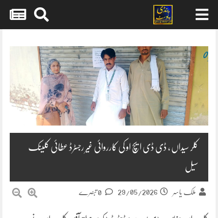
Skip
to
content
کلر سیداں ، ڈی ڈی ایچ او کی کارروائی غیر رجسٹرڈ عطائی کلینک
سیل
29/05/2026
ملک یاسر
0 تبصرے