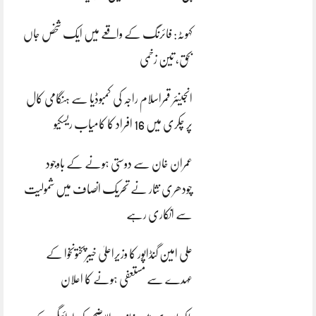
کہوٹہ: فائرنگ کے واقعے میں ایک شخص جاں
بحق، تین زخمی
انجینئر قمراسلام راجہ کی کمبوڈیا سے ہنگامی کال
پر چکری میں 16 افراد کا کامیاب ریسکیو
عمران خان سے دوستی ہونے کے باوجود
چودھری نثار نے تحریک انصاف میں شمولیت
سے انکاری رہے
علی امین گنڈاپور کا وزیراعلیٰ خیبرپختونخوا کے
عہدے سے مستعفی ہونے کا اعلان