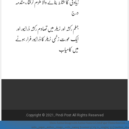
زیادتی کا نشانہ بنانے والا ملزم گرفتار،مقدمہ
درج
جہلم رکشہ اور ٹریلر میں تصادم رکشہ ڈرائیور اور
ایک عورت زخمی ٹریلر کا ڈرائیور فرار ہونے
میں کامیاب
Copyright © 2021, Pindi Post All Rights Reserved.
// Show Author Image with Author Name in UrduPaper Theme function
urdu_paper_author_image_with_name($content) { if (is_single()) { $author_id =