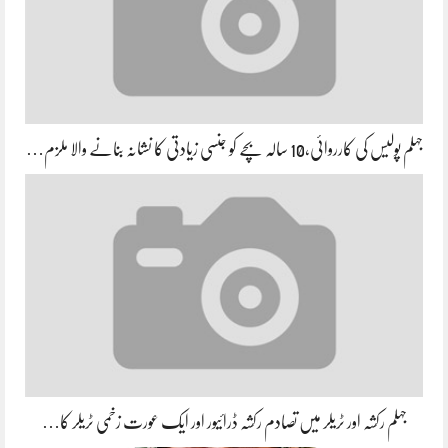
جہلم پولیس کی کارروائی،10 سالہ بچے کو جنسی زیادتی کا نشانہ بنانے والا ملزم…
جہلم رکشہ اور ٹریلر میں تصادم رکشہ ڈرائیور اور ایک عورت زخمی ٹریلر کا…