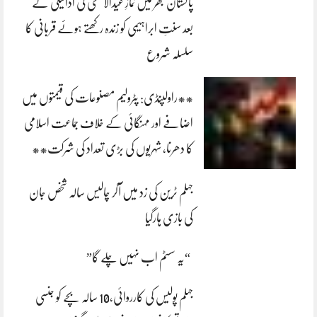
پاکستان بھر میں نمازِ عیدالاضحی کی ادائیگی کے
بعد سنتِ ابراہیمی کو زندہ رکھتے ہوئے قربانی کا
سلسلہ شروع
**راولپنڈی: پٹرولیم مصنوعات کی قیمتوں میں
اضافے اور مہنگائی کے خلاف جماعت اسلامی
کا دھرنا، شہریوں کی بڑی تعداد کی شرکت**
جہلم ٹرین کی زد میں آکر چالیس سالہ شخص جان
کی بازی ہارگیا
“یہ سسٹم اب نہیں چلے گا”
جہلم پولیس کی کارروائی،10 سالہ بچے کو جنسی