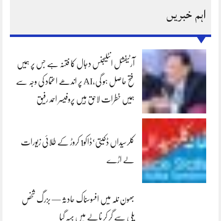
اہم خبریں
آرٹیفشل انٹلیجنس دجال کا فتنہ ہے جس پر ہمیں
فتح حاصل ہو گی،AI پر اندھے اعتماد کی وجہ سے
ہمیں خطرات لاحق ہیں پروفیسر احمد رفیق
کلرسیداں ڈکیتی‘ڈاکو1 کروڑ کے طلائی زیورات
لے اڑے
بھون نلہ میں افسوسناک حادثہ — بزرگ شخص
پلی سے گر کر نالے میں بہہ گیا