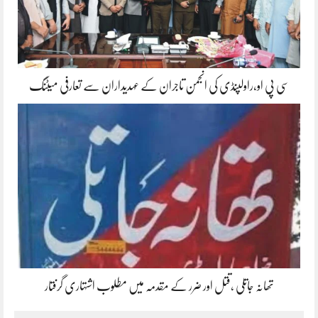
سی پی او،راولپنڈی کی انجمن تاجران کے عہدیداران سے تعارفی میٹنگ
تھانہ جاتلی ،قتل اور ضرر کے مقدمہ میں مطلوب اشتہاری گرفتار