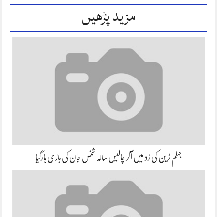
مزید پڑھیں
جہلم ٹرین کی زد میں آکر چالیس سالہ شخص جان کی بازی ہارگیا