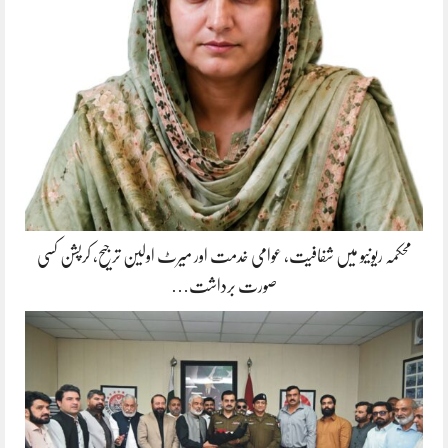
محکمہ ریونیو میں شفافیت، عوامی خدمت اور میرٹ اولین ترجیح، کرپشن کسی
صورت برداشت…