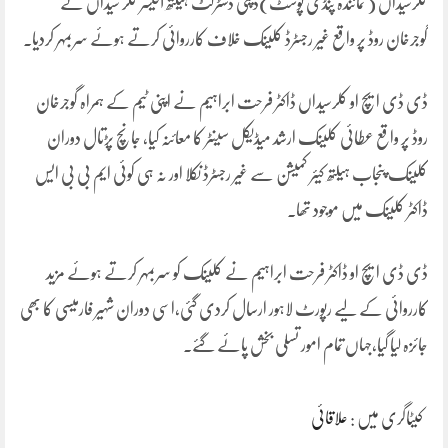
کلرسیداں ( نمائندہ پنڈی پوسٹ)ڈپٹی ڈسٹرکٹ ہیلتھ آفیسر کلر سیداں نے
گوجرخان روڈ پر واقع غیر رجسٹرڈ کلینک خلاف کارروائی کرتے ہوئے سربمہر کردیا۔
ڈی ڈی ایچ او کلرسیداں ڈاکٹر فرحت ابراہیم نے اپنی ٹیم کے ہمراہ گوجرخان
روڈ پر واقع عطائی کلینک ارشد میڈیکل سینٹر کا معائنہ کیا، جانچ پڑتال دوران
کلینک پنجاب ہیلتھ کیئر کمیشن سے غیر رجسٹرڈ نکلا اور نہ ہی کوئی ایم بی بی ایس
ڈاکٹر کلینک میں موجود تھا۔
ڈی ڈی ایچ او ڈاکٹر فرحت ابراہیم نے کلینک کو سربمہر کرتے ہوئے مزید
کارروائی کے لیے رپورٹ لاہور ارسال کردی گئی،اسی دوران شہیر فارمیسی کا بھی
جائزہ لیا گیا،جہاں تمام امور تسلی بخش پائے گئے۔
کیٹاگری میں :
علاقائی