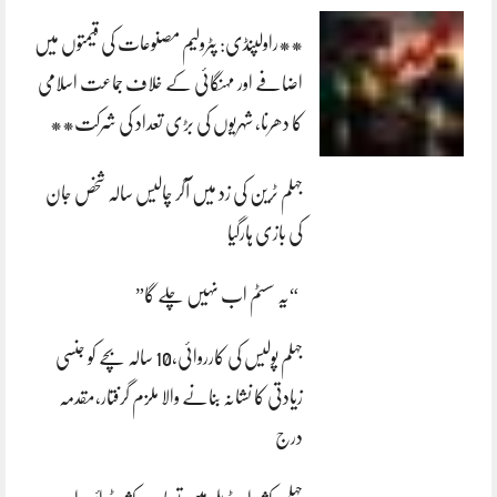
**راولپنڈی: پٹرولیم مصنوعات کی قیمتوں میں
اضافے اور مہنگائی کے خلاف جماعت اسلامی
کا دھرنا، شہریوں کی بڑی تعداد کی شرکت**
جہلم ٹرین کی زد میں آکر چالیس سالہ شخص جان
کی بازی ہارگیا
“یہ سسٹم اب نہیں چلے گا”
جہلم پولیس کی کارروائی،10 سالہ بچے کو جنسی
زیادتی کا نشانہ بنانے والا ملزم گرفتار،مقدمہ
درج