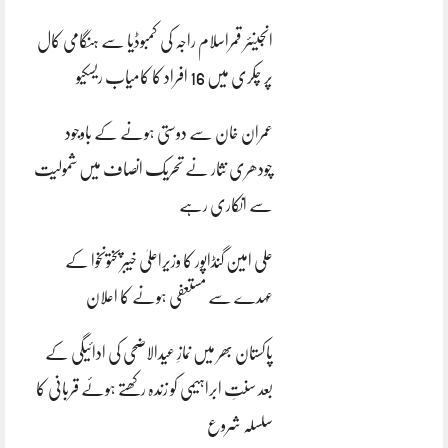
انجینئر قمراسلام راجہ کی کمبوڈیا سے ہنگامی کال
پر چکری میں 16 افراد کا کامیاب ریسکیو
عمران خان سے دوستی ہونے کے باوجود
چودھری نثار نے تحریک انصاف میں شمولیت
سے انکاری رہے
علی امین گنڈاپور کا وزیراعلیٰ خیبرپختونخوا کے
عہدے سے مستعفی ہونے کا اعلان
پاکستان بھر میں نمازِ عیدالاضحی کی ادائیگی کے
بعد سنتِ ابراہیمی کو زندہ رکھتے ہوئے قربانی کا
سلسلہ شروع