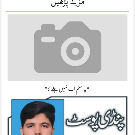
مزید پڑھیں
“یہ سسٹم اب نہیں چلے گا”