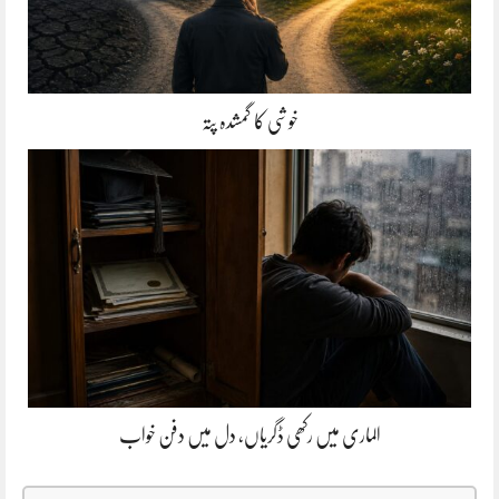
خوشی کا گمشدہ پتہ
الماری میں رکھی ڈگریاں، دل میں دفن خواب