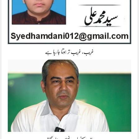
غریب، غریب تر ہوتا جا رہا ہے