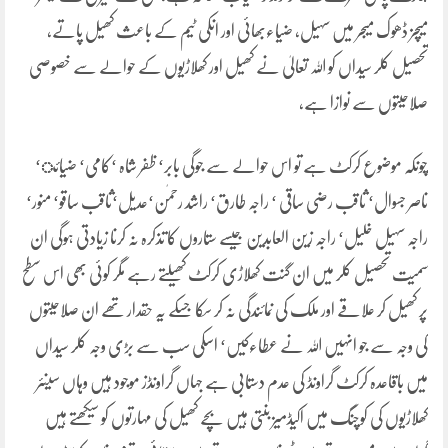
میچز ڈھوک میجر میں سہیل، ضیاءبھائی اور انکی ٹیم کے باعث کھیل پاتے،
تحصیل کلر سیداں کو اللہ تعالیٰ نے کھیل اور کھلاڑیوں کے حوالے سے خصوصی
صلاحیتوں سے نوازا ہے،
چونکہ موضوع کرکٹ ہے تو اس حوالے سے جوگی بابر‘ ظفر شاہ ‘کامی‘ ضیائ‘
ناصر جسوال‘ ثاقب رضی ساقی ‘ راجہ طارق‘ راشد رحمٰن‘عدیل‘ثاقب ساقو‘ منور‘
راجہ سہیل خلیل‘ راجہ زین العابدین جیسے ستاروں کا تذکرہ نہ کرنا زیادتی ہوگی ان
سمیت تحصیل کلر میں ان گنت کھلاڑی کرکٹ کھیلتے رہے مگر کوئی بھی اس سطح
پر کھیل کر علاقے اور ملک کی نمائندگی نہ کر سکا جسکے یہ حقدار تھے ان صلاحیتوں
کی وجہ سے جو انہیں اللہ نے عطاءکیں‘ اسکی سب سے بڑی وجہ کلر سیداں
میں باقاعدہ کرکٹ گراونڈ کی عدم دستابی ہے جہاں گراونڈز موجود ہیں وہاں سینئر
کھلاڑیوں کی کوچنگ میں اکیڈمیز بنتی ہیں بچے کھیل کی مہارتوں کو سیکھتے ہیں