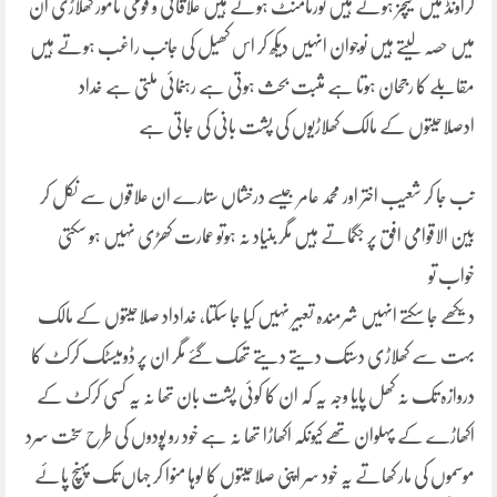
گراونڈ میں میچز ہوتے ہیں ٹورنامنٹ ہوتے ہیں علاقائی و قومی نامور کھلاڑی ان
میں حصہ لیتے ہیں نوجوان انہیں دیکھ کر اس کھیل کی جانب راغب ہوتے ہیں
مقابلے کا رجحان ہوتا ہے مثبت بحث ہوتی ہے رہنمائی ملتی ہے خداد
ادصلاحیتوں کے مالک کھلاڑیوں کی پشت بانی کی جاتی ہے
تب جا کر شعیب اختر اور محمد عامر جیسے درخشاں ستارے ان علاقوں سے نکل کر
بین الاقوامی افق پر جگماتے ہیں مگر بنیاد نہ ہوتو عمارت کھڑی نہیں ہو سکتی
خواب تو
دیکھے جا سکتے انہیں شرمندہ تعبیر نہیں کیا جا سکتا، خداداد صلاحیتوں کے مالک
بہت سے کھلاڑی دستک دیتے دیتے تھک گئے مگر ان پر ڈومیسٹک کرکٹ کا
دروازہ تک نہ کھل پایا وجہ یہ کہ ان کا کوئی پشت بان تھا نہ یہ کسی کرکٹ کے
اکھاڑے کے پہلوان تھے کیونکہ اکھاڑا تھا نہ ہے خود رو پودوں کی طرح سخت سرد
موسموں کی مار کھاتے یہ خود سر اپنی صلاحیتوں کا لوہا منوا کر جہاں تک پہنچ پائے