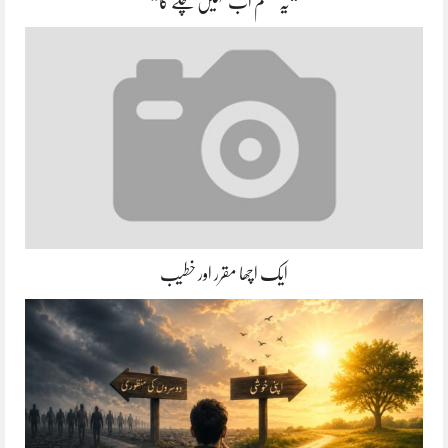
“یہ سسٹم اب نہیں چلے گا”
ایک اچھا مقرر اور خطیب