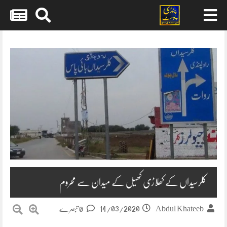
Skip
to
content
کلرسیداں کے کھلاڑی کھیل کے میدان سے محروم
14/03/2020
Abdul Khateeb
0 تبصرے