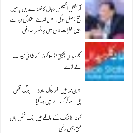
آرٹیفشل انٹلیجنس دجال کا فتنہ ہے جس پر ہمیں
فتح حاصل ہو گی،AI پر اندھے اعتماد کی وجہ سے
ہمیں خطرات لاحق ہیں پروفیسر احمد رفیق
کلرسیداں ڈکیتی‘ڈاکو1 کروڑ کے طلائی زیورات
لے اڑے
بھون نلہ میں افسوسناک حادثہ — بزرگ شخص
پلی سے گر کر نالے میں بہہ گیا
کہوٹہ: فائرنگ کے واقعے میں ایک شخص جاں
بحق، تین زخمی