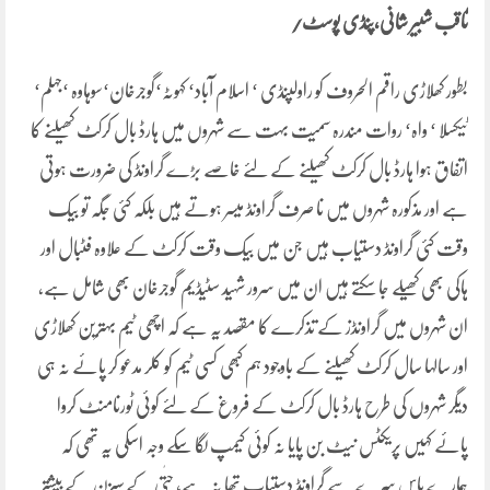
ثاقب شبیر شانی،پنڈی پوسٹ/
بطور کھلاڑی راقم الحروف کو راولپنڈی ‘ اسلام آباد‘ کہوٹہ‘گوجرخان‘سوہاوہ ‘جہلم‘
ٹیکسلا ‘ واہ‘ روات مندرہ سمیت بہت سے شہروں میں ہارڈ بال کرکٹ کھیلنے کا
اتفاق ہوا ہارڈ بال کرکٹ کھیلنے کے لئے خاصے بڑے گراونڈ کی ضرورت ہوتی
ہے اور مذکورہ شہروں میں نا صرف گراونڈ میسر ہوتے ہیں بلکہ کئی جگہ تو بیک
وقت کئی گراونڈ دستیاب ہیں جن میں بیک وقت کرکٹ کے علاوہ فٹبال اور
ہاکی بھی کھیلے جا سکتے ہیں ان میں سرور شہید سٹیڈیم گوجرخان بھی شامل ہے،
ان شہروں میں گراونڈز کے تذکرے کا مقصد یہ ہے کہ اچھی ٹیم بہترین کھلاڑی
اور سالہا سال کرکٹ کھیلنے کے باوجود ہم کبھی کسی ٹیم کو کلر مدعو کر پائے نہ ہی
دیگر شہروں کی طرح ہارڈ بال کرکٹ کے فروغ کے لئے کوئی ٹورنامنٹ کروا
پائے کہیں پریکٹس نیٹ بن پایا نہ کوئی کیمپ لگا سکے وجہ اسکی یہ تھی کہ
ہمارے پاس سرے سے گراونڈ دستیاب تھا نہ ہے، حتٰی کے سیزن کے بیشتر