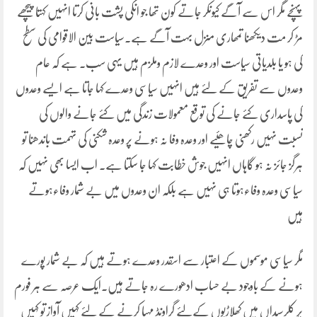
پہنچے مگر اس سے آگے کیونکر جاتے کون تھا جو انکی پشت بانی کرتا انہیں کہتا پیچھے
مڑ کر مت دیکھنا تمھاری منزل بہت آگے ہے۔سیاست بین الاقوامی کی سطح
کی ہو یا بلدیاتی سیاست اور وعدے لازم وملزم ہیں یہی سب. ہے کہ عام
وعدوں سے تفریق کے لئے ہیں انہیں سیاسی وعدے کہا جاتا ہے ایسے وعدوں
کی پاسداری کئے جانے کی توقع معمولات زندگی میں کئے جانے والوں کی
نسبت نہیں رکھنی چاھئیے اور وعدہ وفا نہ ہونے پر وعدہ شکنی کی تہمت باندھنا تو
ہرگز جائز نہ ہو گاہاں انہیں جوش خطابت کہا جا سکتا ہے۔ اب ایسا بھی نہیں کہ
سیاسی وعدہ وفاءہوتا ہی نہیں ہے بلکہ ان وعدوں میں بے شمار وفاءہوتے
ہیں
مگر سیاسی موسموں کے اعتبار سے اسقدر وعدے ہوتے ہیں کہ بے شمار پورے
ہونے کے باوجود بے حساب ادھورے رہ جاتے ہیں۔ایک عرصہ سے ہر فورم
پر کلرسیداں میں کھلاڑیوں کےلئے گراونڈ مہیا کرنے کے لئے کہیں آواز تو کہیں