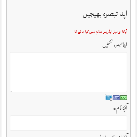
اپنا تبصرہ بھیجیں
آپکا ای میل ایڈریس شائع نہیں کیا جائے گا
اپنا تبصرہ لکھیں
آپکا نام
*