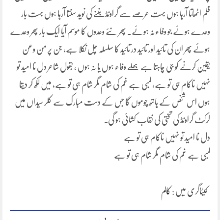
قلم اٹھاتا آرہا ہوں بہت عرصے سے گراونڈ بننے کی نوید سنتا آرہا ہوں بہت بار
وعدے ہوئے جو وفاءنہ ہوئے۔ پھر نئے وعدوں کا موسم آیا ایک بار پھر وعدے
ہوئے پھر ان کی تائید اور تائید در تائید کا سلسلہ چل نکلا ہے، جن پر من وعن
یقین کرنے کو جی چاہتا ہے بھلے وفاء ہوں یا نہ ہوں ، بقول شاعر دل نا امید تو
نہیں ناکام ہی تو ہے، لمبی ہے غم کی شام مگر شام ہی تو ہے، میں لکھ کر دیتا
ہوں اس شخص کے ہاتھ چوموں گا جس کے دست مبارک سے کلر سیداں میں
کرکٹ گراونڈ کی تختی کی نقاب کشائی ہو گی۔
دل نا امید تو نہیں ناکام ہی تو ہے
لمبی ہے غم کی شام مگر شام ہی تو ہے
کیٹاگری میں :
کالم