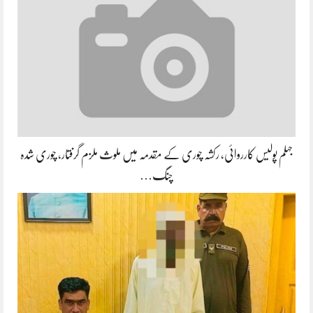
جہلم پولیس کارروائی، رکشہ چوری کے مقدمہ میں ملوث ملزم گرفتار، چوری شدہ
چنگ…