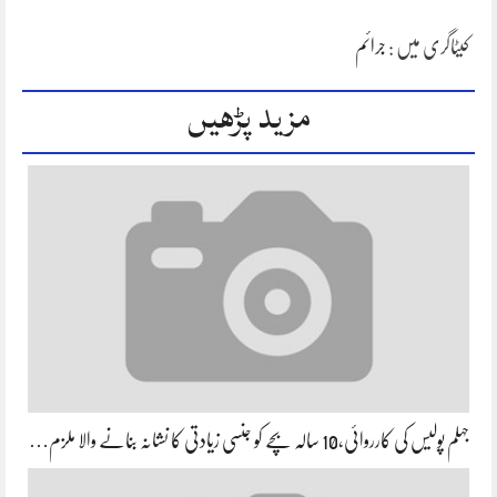
کیٹاگری میں :
جرائم
مزید پڑھیں
جہلم پولیس کی کارروائی،10 سالہ بچے کو جنسی زیادتی کا نشانہ بنانے والا ملزم…