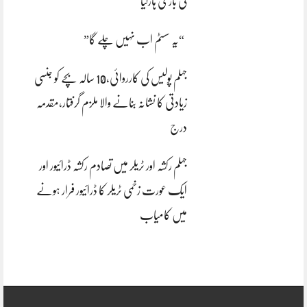
کی بازی ہارگیا
“یہ سسٹم اب نہیں چلے گا”
جہلم پولیس کی کارروائی،10 سالہ بچے کو جنسی
زیادتی کا نشانہ بنانے والا ملزم گرفتار،مقدمہ
درج
جہلم رکشہ اور ٹریلر میں تصادم رکشہ ڈرائیور اور
ایک عورت زخمی ٹریلر کا ڈرائیور فرار ہونے
میں کامیاب