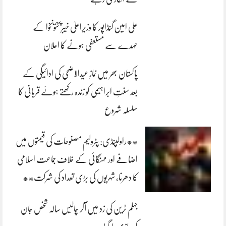
علی امین گنڈاپور کا وزیراعلیٰ خیبرپختونخوا کے
عہدے سے مستعفی ہونے کا اعلان
پاکستان بھر میں نمازِ عیدالاضحی کی ادائیگی کے
بعد سنتِ ابراہیمی کو زندہ رکھتے ہوئے قربانی کا
سلسلہ شروع
**راولپنڈی: پٹرولیم مصنوعات کی قیمتوں میں
اضافے اور مہنگائی کے خلاف جماعت اسلامی
کا دھرنا، شہریوں کی بڑی تعداد کی شرکت**
جہلم ٹرین کی زد میں آکر چالیس سالہ شخص جان