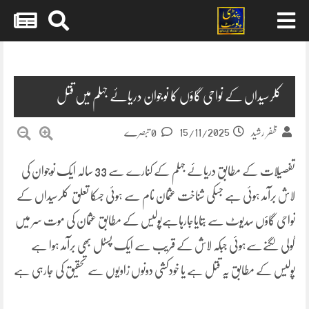
Skip
to
content
کلرسیداں کے نواحی گاؤں کا نوجوان دریائے جہلم میں قتل
15/11/2025
ظفر رشید
0 تبصرے
تفصیلات کے مطابق دریائے جہلم کے کنارے سے 33 سالہ ایک نوجوان کی
لاش برآمد ہوئی ہے جسکی شناخت عثمان نام سے ہوئی جسکا تعلق کلرسیداں کے
نواحی گاؤں سدیوٹ سے بتایاجارہاہےپولیس کے مطابق عثمان کی موت سر میں
گولی لگنےسےہوئی جبکہ لاش کے قریب سے ایک پسٹل بھی برآمد ہوا ہے
پولیس کے مطابق یہ قتل ہے یا خودکشی دونوں زاویوں سے تحقیق کی جارہی ہے