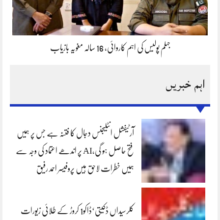
جہلم پولیس کی اہم کاروائی، 16 سالہ مغویہ بازیاب
اہم خبریں
آرٹیفشل انٹلیجنس دجال کا فتنہ ہے جس پر ہمیں
فتح حاصل ہو گی،AI پر اندھے اعتماد کی وجہ سے
ہمیں خطرات لاحق ہیں پروفیسر احمد رفیق
کلرسیداں ڈکیتی‘ڈاکو1 کروڑ کے طلائی زیورات