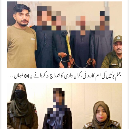
جہلم پولیس کی اہم کارروائی، کرایہ داری کا اندراج نہ کروانے پر 04 ملزمان …