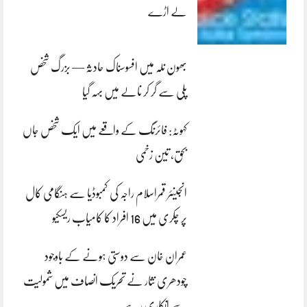
لے اڑے
بھون نلہ میں افسوسناک حادثہ — بزرگ شخص
پلی سے گر کر نالے میں بہہ گیا
کہوٹہ: فائرنگ کے واقعے میں ایک شخص جاں
بحق، تین زخمی
انجینئر قمراسلام راجہ کی کمبوڈیا سے ہنگامی کال
پر چکری میں 16 افراد کا کامیاب ریسکیو
عمران خان سے دوستی ہونے کے باوجود
چودھری نثار نے تحریک انصاف میں شمولیت
سے انکاری رہے