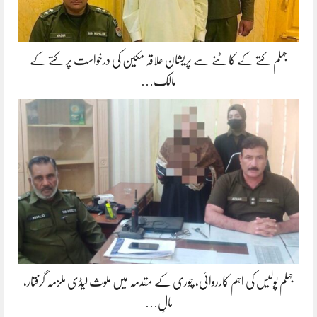
جہلم کتے کے کاٹنے سے پریشان علاقہ مکین کی درخواست پر کتے کے
مالک…
جہلم پولیس کی اہم کارروائی، چوری کے مقدمہ میں ملوث لیڈی ملزمہ گرفتار،
مالِ…