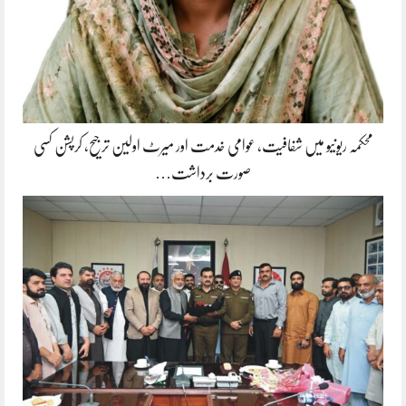
محکمہ ریونیو میں شفافیت، عوامی خدمت اور میرٹ اولین ترجیح، کرپشن کسی
صورت برداشت…