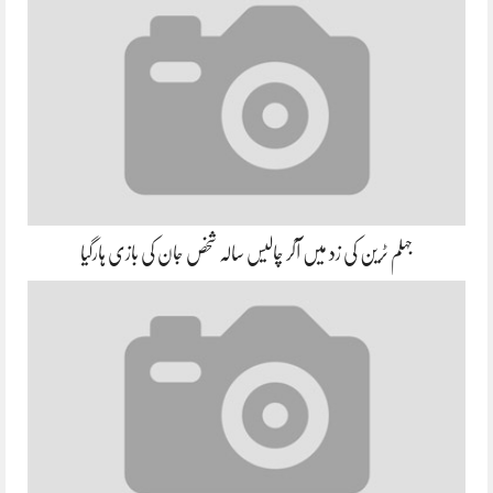
جہلم ٹرین کی زد میں آکر چالیس سالہ شخص جان کی بازی ہارگیا