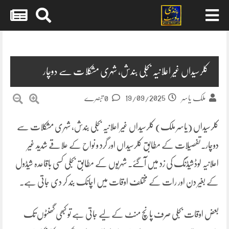
Skip
to
content
کلرسیداں غیر اعلانیہ بجلی بندش، شہری مشکلات سے دوچار
19/09/2025
ملک یاسر
0 تبصرے
کلرسیداں (یاسر ملک) کلرسیداں غیر اعلانیہ بجلی بندش، شہری مشکلات سے
دوچار۔تفصیلات کے مطابق کلرسیداں اور گرد و نواح کے علاقے شدید غیر
اعلانیہ لوڈشیڈنگ کی زد میں آگئے۔ شہریوں کے مطابق بجلی کسی باقاعدہ شیڈول
کے بغیر دن اور رات کے مختلف اوقات میں اچانک بند کر دی جاتی ہے۔
بعض اوقات بجلی صرف پانچ منٹ کے لیے جاتی ہے تو کبھی گھنٹوں تک