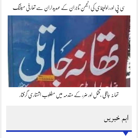
سی پی او،راولپنڈی کی انجمن تاجران کے عہدیداران سے تعارفی میٹنگ
تھانہ جاتلی ،قتل اور ضرر کے مقدمہ میں مطلوب اشتہاری گرفتار
اہم خبریں