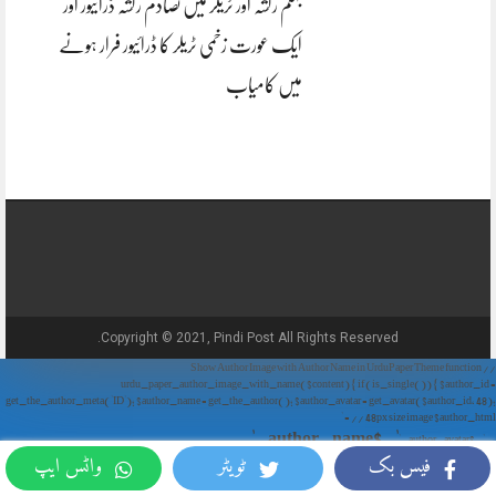
جہلم رکشہ اور ٹریلر میں تصادم رکشہ ڈرائیور اور
ایک عورت زخمی ٹریلر کا ڈرائیور فرار ہونے
میں کامیاب
Copyright © 2021, Pindi Post All Rights Reserved.
// Show Author Image with Author Name in UrduPaper Theme function
urdu_paper_author_image_with_name($content) { if (is_single()) { $author_id =
get_the_author_meta('ID'); $author_name = get_the_author(); $author_avatar = get_avatar($author_id, 48);
// 48px size image $author_html = '
' . $author_name . '
' . $author_avatar . '
فیس بک
ٹویٹر
واٹس ایپ
'; return $author_html . $content; } return $content; } add_filter('the_content',
'urdu_paper_author_image_with_name');