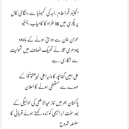
انجینئر قمراسلام راجہ کی کمبوڈیا سے ہنگامی کال
پر چکری میں 16 افراد کا کامیاب ریسکیو
عمران خان سے دوستی ہونے کے باوجود
چودھری نثار نے تحریک انصاف میں شمولیت
سے انکاری رہے
علی امین گنڈاپور کا وزیراعلیٰ خیبرپختونخوا کے
عہدے سے مستعفی ہونے کا اعلان
پاکستان بھر میں نمازِ عیدالاضحی کی ادائیگی کے
بعد سنتِ ابراہیمی کو زندہ رکھتے ہوئے قربانی کا
سلسلہ شروع