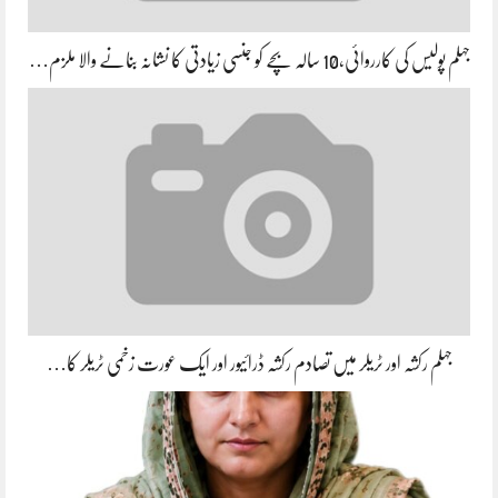
جہلم پولیس کی کارروائی،10 سالہ بچے کو جنسی زیادتی کا نشانہ بنانے والا ملزم…
جہلم رکشہ اور ٹریلر میں تصادم رکشہ ڈرائیور اور ایک عورت زخمی ٹریلر کا…