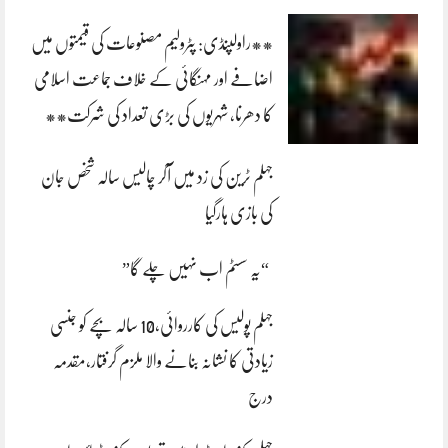
**راولپنڈی: پٹرولیم مصنوعات کی قیمتوں میں
اضافے اور مہنگائی کے خلاف جماعت اسلامی
کا دھرنا، شہریوں کی بڑی تعداد کی شرکت**
جہلم ٹرین کی زد میں آکر چالیس سالہ شخص جان
کی بازی ہارگیا
“یہ سسٹم اب نہیں چلے گا”
جہلم پولیس کی کارروائی،10 سالہ بچے کو جنسی
زیادتی کا نشانہ بنانے والا ملزم گرفتار،مقدمہ
درج