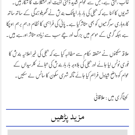
غائب رہتی ہے، جس سے عوام شدید ذہنی اذیت اور مشکلات کا شکار ہیں۔
شہریوں کا کہنا ہے کہ بجلی کی بار بار اچانک بندش نے گھریلو زندگی کے ساتھ ساتھ
کاروباری سرگرمیوں کو بھی متاثر کیا ہے۔ پانی کی فراہمی کا نظام درہم برہم ہوچکا
ہے جبکہ گرمی کے موسم میں بزرگ اور بچے سب سے زیادہ متاثر ہورہے ہیں۔
علاقہ مکینوں نے متعلقہ حکام سے مطالبہ کیا ہے کہ بجلی کی غیر اعلانیہ بندش کا
فوری نوٹس لیا جائے اور بجلی کی بلاوجہ بار بار بندش کی بجائے کلرسیداں کے
عوام کو واضح شیڈول فراہم کیا جائے تاکہ شہری سکون کا سانس لے سکیں۔
کیٹاگری میں :
علاقائی
مزید پڑھیں