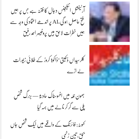
آرٹیفشل انٹلیجنس دجال کا فتنہ ہے جس پر ہمیں
فتح حاصل ہو گی،AI پر اندھے اعتماد کی وجہ سے
ہمیں خطرات لاحق ہیں پروفیسر احمد رفیق
کلرسیداں ڈکیتی‘ڈاکو1 کروڑ کے طلائی زیورات
لے اڑے
بھون نلہ میں افسوسناک حادثہ — بزرگ شخص
پلی سے گر کر نالے میں بہہ گیا
کہوٹہ: فائرنگ کے واقعے میں ایک شخص جاں
بحق، تین زخمی