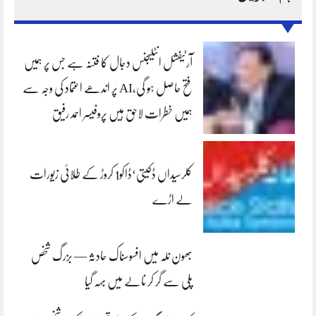
آرٹیفشل انٹلیجنس دجال کا فتنہ ہے جس پر ہمیں
فتح حاصل ہو گی،AI پر اندھے اعتماد کی وجہ سے
ہمیں خطرات لاحق ہیں پروفیسر احمد رفیق
کلرسیداں ڈکیتی‘ڈاکو1 کروڑ کے طلائی زیورات
لے اڑے
بھون نلہ میں افسوسناک حادثہ — بزرگ شخص
پلی سے گر کر نالے میں بہہ گیا