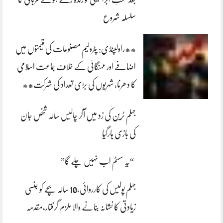
سلسلہ شروع
**راولپنڈی: پٹرولیم مصنوعات کی قیمتوں میں
اضافے اور مہنگائی کے خلاف جماعت اسلامی
کا دھرنا، شہریوں کی بڑی تعداد کی شرکت**
جہلم ٹرین کی زد میں آکر چالیس سالہ شخص جان
کی بازی ہارگیا
“یہ سسٹم اب نہیں چلے گا”
جہلم پولیس کی کارروائی،10 سالہ بچے کو جنسی
زیادتی کا نشانہ بنانے والا ملزم گرفتار،مقدمہ