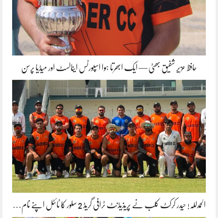
حافظ عزیر شفیق بھٹی — ایک ابھرتا ہوا اسپورٹس اینالسٹ اور میڈیا پرسن
الحمدللہ! حیدر کرکٹ کلب نے پریذیڈنٹ ٹرافی گریڈ 2 سلور کا ٹائٹل اپنے نام…