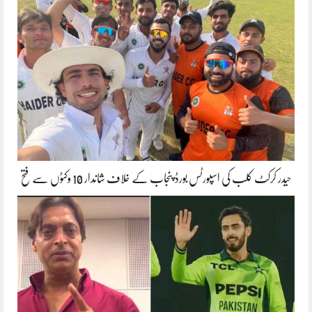
حیدر کرکٹ کلب کی اسپورٹس بورڈ پنجاب کے خلاف شاندار 10 وکٹوں سے فتح