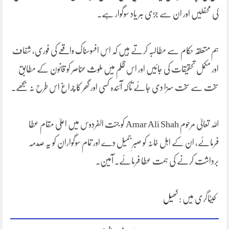
کی محفلیں اور ان سے جڑی ہر یاد سوگوار ہے۔
ہم متعلقہ حکام سے مطالبہ کرتے ہیں کہ اس افسوسناک واقعے کی فوری، شفاف
اور مکمل تحقیقات کی جائیں اور اس ظلم میں ملوث عناصر کو قانون کے مطابق
سخت سے سخت سزا دی جائے تاکہ آئندہ کسی اور گھر کا چراغ اس طرح نہ بجھے۔
اللہ تعالیٰ مرحوم Amar Ali Shah کو جنت الفردوس میں اعلیٰ مقام عطا
فرمائے، ان کے اہل خانہ کو صبرِ جمیل دے اور تمام سوگواران کو یہ صدمہ
برداشت کرنے کی ہمت عطا فرمائے۔ آمین۔
کیٹاگری میں :
کھیل