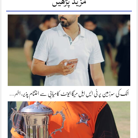
مزید پڑھیں
اٹک کی سرزمین پر ٹی ایس ایل میگا ایونٹ کامیابی سے اختتام پذیر، اطہر…