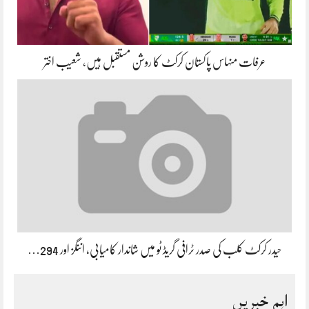
عرفات منہاس پاکستان کرکٹ کا روشن مستقبل ہیں، شعیب اختر
حیدر کرکٹ کلب کی صدر ٹرافی گریڈ ٹو میں شاندار کامیابی، اننگز اور 294…
اہم خبریں