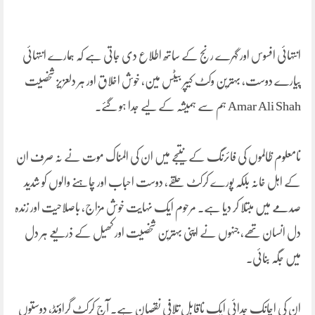
انتہائی افسوس اور گہرے رنج کے ساتھ اطلاع دی جاتی ہے کہ ہمارے انتہائی
پیارے دوست، بہترین وکٹ کیپر بیٹس مین، خوش اخلاق اور ہر دلعزیز شخصیت
Amar Ali Shah ہم سے ہمیشہ کے لیے جدا ہو گئے۔
نامعلوم ظالموں کی فائرنگ کے نتیجے میں ان کی المناک موت نے نہ صرف ان
کے اہل خانہ بلکہ پورے کرکٹ حلقے، دوست احباب اور چاہنے والوں کو شدید
صدمے میں مبتلا کر دیا ہے۔ مرحوم ایک نہایت خوش مزاج، باصلاحیت اور زندہ
دل انسان تھے، جنہوں نے اپنی بہترین شخصیت اور کھیل کے ذریعے ہر دل
میں جگہ بنائی۔
ان کی اچانک جدائی ایک ناقابلِ تلافی نقصان ہے۔ آج کرکٹ گراؤنڈ، دوستوں