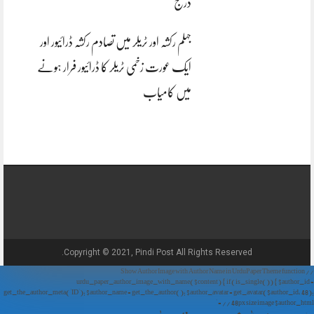
درج
جہلم رکشہ اور ٹریلر میں تصادم رکشہ ڈرائیور اور
ایک عورت زخمی ٹریلر کا ڈرائیور فرار ہونے
میں کامیاب
Copyright © 2021, Pindi Post All Rights Reserved.
// Show Author Image with Author Name in UrduPaper Theme function
urdu_paper_author_image_with_name($content) { if (is_single()) { $author_id =
get_the_author_meta('ID'); $author_name = get_the_author(); $author_avatar = get_avatar($author_id, 48);
// 48px size image $author_html = '