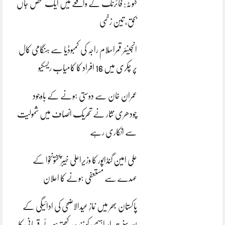
کہوٹہ: فائرنگ کے واقعے میں ایک شخص جاں
بحق، تین زخمی
انجینئر قمراسلام راجہ کی کمبوڈیا سے ہنگامی کال
پر چکری میں 16 افراد کا کامیاب ریسکیو
عمران خان سے دوستی ہونے کے باوجود
چودھری نثار نے تحریک انصاف میں شمولیت
سے انکاری رہے
علی امین گنڈاپور کا وزیراعلیٰ خیبرپختونخوا کے
عہدے سے مستعفی ہونے کا اعلان
پاکستان بھر میں نمازِ عیدالاضحی کی ادائیگی کے
بعد سنتِ ابراہیمی کو زندہ رکھتے ہوئے قربانی کا