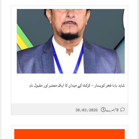
شاہد بابا فخر کوہسار – کرکٹ کے میدان کا ایک معتبر اور مقبول نام
0 تبصرے
30/03/2026