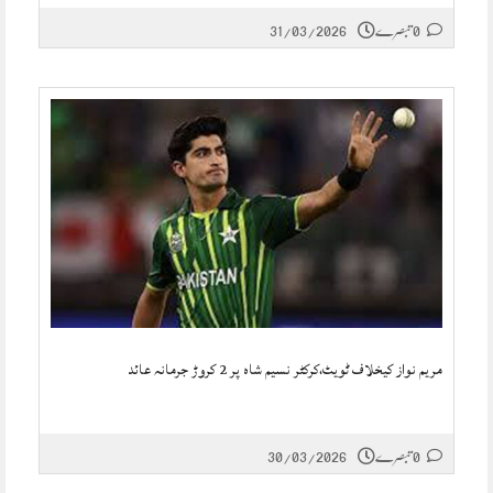
0 تبصرے
31/03/2026
مریم نواز کیخلاف ٹویٹ،کرکٹر نسیم شاہ پر 2 کروڑ جرمانہ عائد
0 تبصرے
30/03/2026