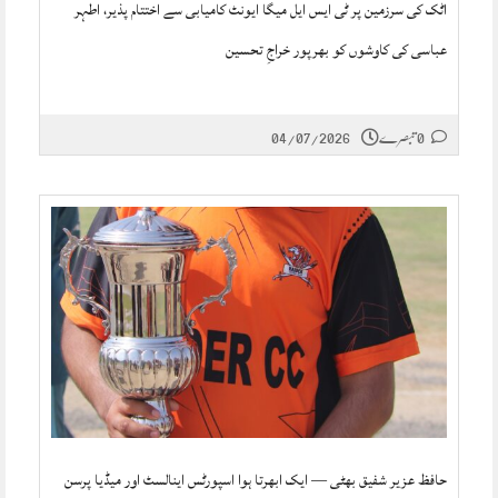
اٹک کی سرزمین پر ٹی ایس ایل میگا ایونٹ کامیابی سے اختتام پذیر، اطہر
عباسی کی کاوشوں کو بھرپور خراجِ تحسین
0 تبصرے
04/07/2026
حافظ عزیر شفیق بھٹی — ایک ابھرتا ہوا اسپورٹس اینالسٹ اور میڈیا پرسن