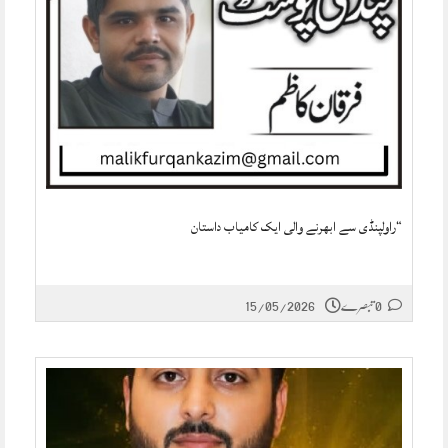
“راولپنڈی سے ابھرنے والی ایک کامیاب داستان
0 تبصرے
15/05/2026