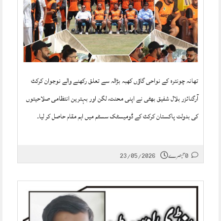
تھانہ چونترہ کے نواحی گاؤں کھبہ بڑالہ سے تعلق رکھنے والے نوجوان کرکٹ
آرگنائزر بلال شفیق بھٹی نے اپنی محنت، لگن اور بہترین انتظامی صلاحیتوں
کی بدولت پاکستان کرکٹ کے ڈومیسٹک سسٹم میں اہم مقام حاصل کر لیا۔
0 تبصرے
23/05/2026