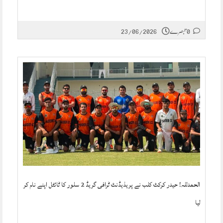
0 تبصرے
23/06/2026
الحمدللہ! حیدر کرکٹ کلب نے پریذیڈنٹ ٹرافی گریڈ 2 سلور کا ٹائٹل اپنے نام کر
لیا