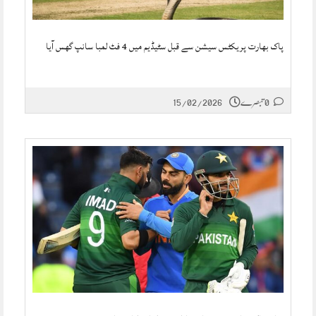
پاک بھارت پریکٹس سیشن سے قبل سٹیڈیم میں 4 فٹ لمبا سانپ گھس آیا
0 تبصرے
15/02/2026