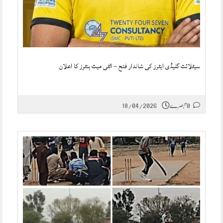
سیٹلائٹ گلیڈی ایٹرز کی شاندار فتح – الٹی میٹ ہنٹرز کا اعلان
0 تبصرے
18/04/2026