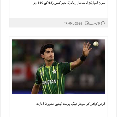
سوان اسپارٹنز کا شاندار ریکارڈ، بغیر کسی وکٹ کے 340 رنز
0 تبصرے
17/04/2026
قومی کرکٹرز کو سوشل میڈیا پوسٹ کیلئے مشروط اجازت