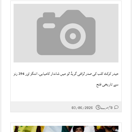
حیدر کرکٹ کلب کی صدر ٹرافی گریڈ ٹو میں شاندار کامیابی، اننگز اور 294 رنز
سے تاریخی فتح
0 تبصرے
03/06/2026