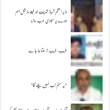
وزیر اعظم شہباز شریف اور فیلڈ مارشل اہم
دورے پر سعودی عرب روانہ
غریب، غریب تر ہوتا جا رہا ہے
“یہ سسٹم اب نہیں چلے گا”