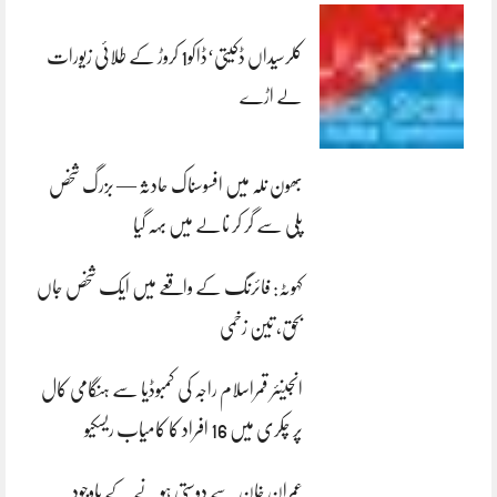
کلرسیداں ڈکیتی‘ڈاکو1 کروڑ کے طلائی زیورات
لے اڑے
بھون نلہ میں افسوسناک حادثہ — بزرگ شخص
پلی سے گر کر نالے میں بہہ گیا
کہوٹہ: فائرنگ کے واقعے میں ایک شخص جاں
بحق، تین زخمی
انجینئر قمراسلام راجہ کی کمبوڈیا سے ہنگامی کال
پر چکری میں 16 افراد کا کامیاب ریسکیو
عمران خان سے دوستی ہونے کے باوجود