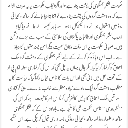
حکومت لشکرِ جھنگوی کی پشت پناہ ہے؟اور اگر پنجاب حکومت پر یہ صرف الزام
ہے کہ وہ دہشت گردوں کی پشت پناہ ہے تو اتنا بتا دیا جائے کہ سانحہء کیرانی
روڈ میں استعمال ہونے والا کیمیکل لاہور سے باہر کیسے لے جانے دیا گیا؟
لاریب لشکرِ جھنگوی اور طالبان پاکستان کی سلامتی کے سب سے بڑے دشمن
ہیں۔صوبائی حکومت پر اس وقت وفاق سمیت دیگر امن پسند حلقوں کا دباؤ
ہے۔ اب اس دباؤ کو کم کرنے کے لیے لشکرِ جھنگوی کے دہشت گرد ملک
اسحاق کو گرفتار کر لیاگیا۔مگر چال یہاں یہ چلی گئی کہ اس کی گرفتاری سولہ ایم پی او
کے تحت عمل میں لائی گئی اور اس بات کا خاص خیال رکھا گیا کہ ریاست کا یہ
مطلوب دہشت گرد ایک ماہ سے زیادہ منظر سے غائب نہ رہے۔اپنی گرفتاری
سے قبل ملک اسحاق کا پریس کانفرنس کرنا اس امر کا ثبوت ہے کہ اس کی
’’نظر بندی‘‘ خاص حکمتِ عملی کا نتیجہ ہے۔باوجود اس کے کہ لشکرِ جھنگوی
سانحہء علمدار روڈ اور سانحہء کیرانی روڈ کی ذمہ داری قبول کر چکی ہے،اس تنظیم