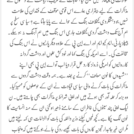
سوالات کی بوچھاڑ نہیں لیکن کیا انتخابات کے قریب، ریاست کے دشمنوں سے
مذاکرات کے لیے بیقراری ہمارے اس قومی مؤقف کے فقدان کی علامت
نہیں جو دہشتگردی کیخلاف جنگ کے حوالے سے پایا جاتا ہے؟ سیاسی سطح پر
ہم آج تک دہشت گردی کیخلاف جاری اس جنگ میں ہم آہنگ نہ ہو سکے۔
پیپلز پارٹی،ایم کیو ایم اور اے این پی کے علاوہ دیگر پارٹیوں نے اس جنگ کی
مخالفت کی۔ اسے امریکہ کی جنگ کہا اور خود کش حملوں اور دہشت گردانہ
کارروائیوں کو امریکی ڈرونز کا رد عمل قرار دیا اب تو اے این پی بھی اپنے
’’شہیدوں کا خون معاف‘‘ کرنے پر بضد ہے۔ہمہ وقت دہشت گردوں سے
مذاکرات کی بات کرنے والی سیاسی قیادت نے ان کے حوصلوں کو مہمیز کیا۔
وہ بڑھ کر حملہ آور بھی ہوتے ہیں اور اپنی شرائط پر مذاکرات بھی چاہتے ہیں۔ ن
لیگ اپنی چند سیٹوں کی خاطر ان کے سامنے ڈھیر ہو گئی جن کے منہ انسانیت کا
خون لگ چکا ہے۔کچھ لمحوں کیلئے وزیرِ داخلہ کی بات کو الزامات ہی کہہ لیتے ہیں
مگر ان غیر جانبدار تجزیہ کاروں کی بات کیسے رد کی جائے جو کہتے ہیں کہ پنجاب