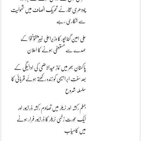
چودھری نثار نے تحریک انصاف میں شمولیت
سے انکاری رہے
علی امین گنڈاپور کا وزیراعلیٰ خیبرپختونخوا کے
عہدے سے مستعفی ہونے کا اعلان
پاکستان بھر میں نمازِ عیدالاضحی کی ادائیگی کے
بعد سنتِ ابراہیمی کو زندہ رکھتے ہوئے قربانی کا
سلسلہ شروع
جہلم رکشہ اور ٹریلر میں تصادم رکشہ ڈرائیور اور
ایک عورت زخمی ٹریلر کا ڈرائیور فرار ہونے
میں کامیاب