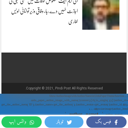
آئی ایم ایف مخصوص اوقات میں سستی بجلی کی
اجازت نہیں دے رہا، وفاقی وزیر توانائی اویس
لغاری
Copyright © 2021, Pindi Post All Rights Reserved.
// Show Author Image with Author Name in UrduPaper Theme function
urdu_paper_author_image_with_name($content) { if (is_single()) { $author_id =
get_the_author_meta('ID'); $author_name = get_the_author(); $author_avatar = get_avatar($author_id, 48);
// 48px size image $author_html = '
' . $author_name . '
' . $author_avatar . '
فیس بک
ٹویٹر
واٹس ایپ
'; return $author_html . $content; } return $content; } add_filter('the_content',
'urdu_paper_author_image_with_name');