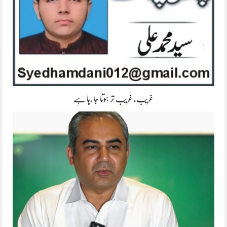
غریب، غریب تر ہوتا جا رہا ہے