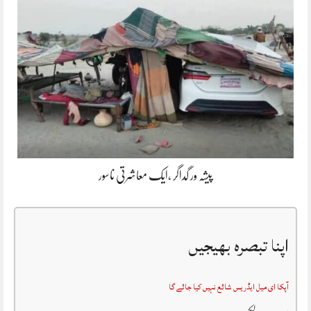
پیشہ ور گداگر ،ایک معاشرتی ناسور
اپنا تبصرہ بھیجیں
آپکا ای میل ایڈریس شائع نہیں کیا جائے گا