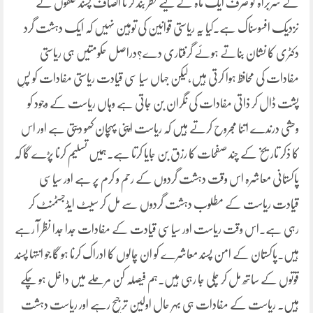
کے سربراہ کو صرف ایک ماہ کے لیے نظر بند کر نا انصاف پسند حلقوں کے
نزدیک افسوسناک ہے۔کیا یہ ریاستی قوانین کی توہین نہیں کہ ایک دہشت گرد
دکٹری کا نشان بناتے ہوئے گرفتاری دے؟دراصل حکومتیں ہی ریاستی
مفادات کی محافظ ہوا کرتی ہیں،لیکن جہاں سیا سی قیادت ریاستی مفادات کو پسِ
پشت ڈال کر ذاتی مفادات کی نگران بن جاتی ہے وہاں ریاست کے وجود کو
وحشی درندے اتنا مجروح کرتے ہیں کہ ریاست اپنی پہچان کھو دیتی ہے اور اس
کا ذکر تاریخ کے چند صفحات کا رزق بن جایا کرتا ہے۔ہمیں تسلیم کرنا پڑے گا کہ
پاکستانی معاشرہ اس وقت دہشت گردوں کے رحم و کرم پر ہے اور سیاسی
قیادت ریاست کے مطلوب دہشت گردوں سے مل کر سیٹ ایڈجسٹمنٹ کر
رہی ہے۔اس وقت ریاست اور سیاسی قیادت کے مفادات جدا جدا نظر آ رہے
ہیں۔پاکستان کے امن پسند معاشرے کو ان چالوں کا ادراک کرنا ہو گا جو انتہا پسند
قوتوں کے ساتھ مل کر چلی جا رہی ہیں۔ہم فیصلہ کن مرحلے میں داخل ہو چکے
ہیں۔ ریاست کے مفادات ہی بہر حال اولین ترجیح رہے اور ریاست دہشت