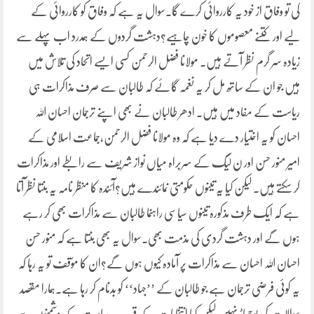
کی تو وفاق از خود یہ کارروائی کرے گا۔سوال یہ ہے کہ وفاق کو کارروائی کے
لیے اور کتنے معصوموں کا خون چاہیے؟دہشت گردوں کے ہمدرد اب پہلے سے
زیادہ سر گرم نظر آتے ہیں۔ مولانا فضل الرحمن کسی ایسے اتحاد کی تلاش میں
ہیں جو ان کے ساتھ مل کر یہ نغمہ گائے کہ طالبان سے صرف مذاکرات ہی
ریاست کے مفاد میں ہیں۔ ادھر طالبان نے بھی اپنے ترجمان احسان اللہ
احسان کو یہ اختیار دے دیا ہے کہ وہ مولانا فضل الرحمن،جماعت اسلامی کے
امیر منور حسن اور ن لیگ کے سربراہ میاں نواز شریف سے رابطے اور مذاکرات
کر سکتے ہیں۔ لیکن کیا یہ تینوں حکومتی نمائندے ہیں؟آئندہ کا منظر نامہ یہ بنتا نظر آتا
ہے کہ ایک طرف مذکورہ تینوں سیاسی راہنما طالبان سے مذاکرات بھی کر رہے
ہوں گے اور دہشت گردی کی مذمت بھی۔سوال یہ بھی بنتا ہے کہ منور حسن
احسان اللہ احسان سے مذاکرات پر آمادہ کیوں ہوں گے؟ان کا مؤقف تو یہ رہا کہ
یہ کوئی فرضی ترجمان ہے جو طالبان کے ’’جہاد‘‘ کو بدنام کر رہا ہے۔ہمارا مقصد