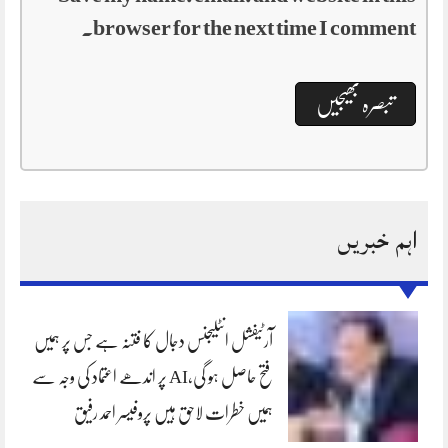
browser for the next time I comment.
اہم خبریں
آرٹیفشل انٹلیجنس دجال کا فتنہ ہے جس پر ہمیں
فتح حاصل ہو گی،AI پر اندھے اعتماد کی وجہ سے
ہمیں خطرات لاحق ہیں پروفیسر احمد رفیق