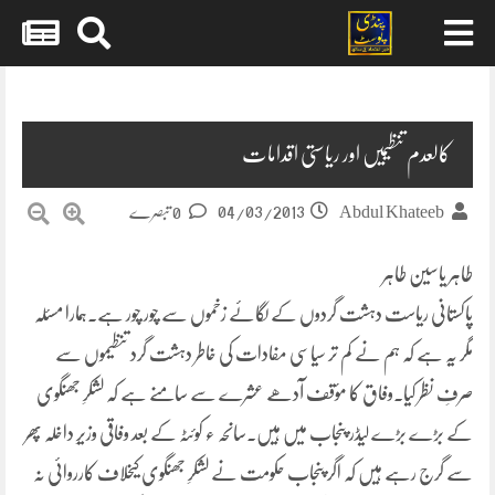
Skip
to
content
کالعدم تنظیمیں اور ریاستی اقدامات
04/03/2013
Abdul Khateeb
0 تبصرے
طاہر یاسین طاہر
پاکستانی ریاست دہشت گردوں کے لگائے زخموں سے چور چور ہے۔ہمارا مسئلہ
مگر یہ ہے کہ ہم نے کم تر سیاسی مفادات کی
خاطر دہشت گرد تنظیموں سے
صرفِ نظر کیا۔وفاق کا مؤقف آدھے عشرے سے سامنے ہے کہ لشکرِ جھنگوی
کے بڑے بڑے لیڈر پنجاب میں ہیں۔سانحہ ء کوئٹہ کے بعد وفاقی وزیرِ داخلہ پھر
سے گرج رہے ہیں کہ اگر پنجاب حکومت نے لشکرِ جھنگوی کیخلاف کارروائی نہ