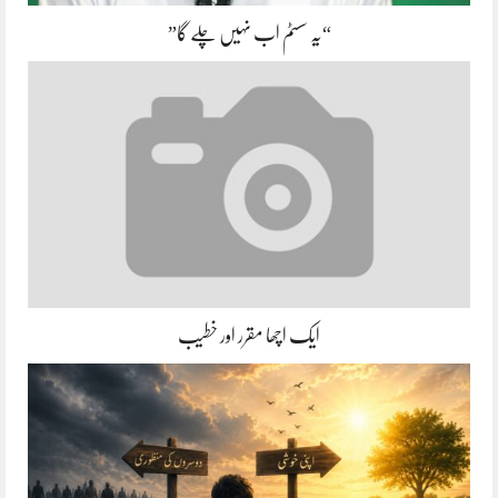
“یہ سسٹم اب نہیں چلے گا”
ایک اچھا مقرر اور خطیب