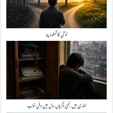
خوشی کا گمشدہ پتہ
الماری میں رکھی ڈگریاں، دل میں دفن خواب