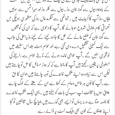
اس پر بھی بات چیت جاری ہے ق لیگ کے دور میں الیکشن میں شکست
کے باوجود بیول سے گوجر خان روڑ ۔بیول سے کلر روڑ اور میرا شمس سے سوئیں
چیماں روڑ آپ کا کریڈیٹ ہیں ۔تھاتھی سے کنگرمدحال روڑ کی منظوری ہوچکی جس
تعمراتی کام جولائی شروع ہوجائے گا ۔ آپ کا دعویٰ ہے کہ ان کی کوششوں
سے گوجر خان کو ضلع بنانے کے عمل کا جائزہ لینے کے لینے وزیراعلیٰ کی جانب
سے ایک کمیٹی تشکیل دے دی گئی ہے اور عوام بہت جلد اس سلسلے میں
خوشخبری سنیں گے ۔آپ عوامی نمائدہ ہونے کے ناطے عوام سے رابطے کی
مبضوطی پر یقین رکھتے ہیں آپ کا ماننا ہے کہ کہ ووٹر مسائل کا حل تو چاہتے ہیں
لیکن اس سے زیادہ وہ اپنے منتخب نمائندے کی توجہ چاہتے ہیں جو ان کا حق
ہے.آپ کا فون ہر خاص وعام کے کھلا ہے ان کے حلقے کے لوگ چاہے
حمایتی ہوں یا مخالف اپ سب کی بات کو سنتے ہیں ۔یہی ایک منتخب نمائندے
کا خاصہ ہوتا ہے ورنہ یہاں تو ایسے بھی گذرے ہیں جوپانچ سال مخالفین تو کجا
اپنے حمایتوں کے فون بھی بلیک لسٹ پر ڈالے رہے