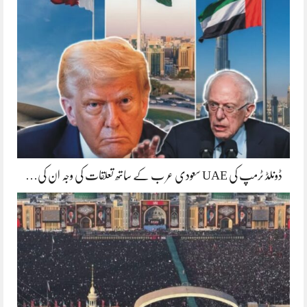
ڈونلڈ ٹرمپ کی UAE سعودی عر ب کے ساتھ تعلقات کی وجہ ان کی…