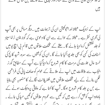
کہ وہ عمران خان کے وژن سے متاثرہوکر تبدیلی کے قافلے میں شامل ہوئے
ہیں
اپ کے نزدیک ھیلتھ اور ایجوکیشن ان کی ترجعات ہیں ۔دیگر مسائل پر بھی آپ
کی گہری نظر ہے ۔ھیلتھ کے حوالے سے ان کا دعویٰ ہے کہ گوجرخان ٹراما سینڑ
کو جلد فنگشنل کروا دیا جائے گا ۔حلقے کے مختلف علاقوں میں قائم بی ایچ یو میں
اسٹاف کی کمی کو بھی جلد پورا کیا جائے گا ۔ان کی کوششوں سے سرور شہید کالج کی
خستہ حال عمارت کی مرمت کا کام شروع کروا دیا گیا ہے آپ کے مطابق گورنر
پنجاب سے ملاقات میں اپ نے علاقے کے عوام کو صاف پانی کی فراھمی
ممکن بنانے کے لیے مختلف علاقوں میں فلٹر پلانٹ لگانے کا منصوبہ بھی بنایا
ہے جس پر جلد کام شروع ہوگا ۔ آپ کا کہنا ہے کہ وفاقی پروجیکٹ ہونے کے
باوجود اپ کوشش کر رہے ہیں کہ گیس سے محروم علاقوں کو گیس مہیا کی جائے ۔