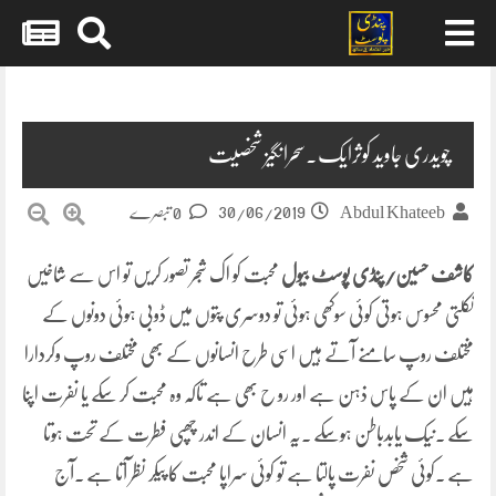
Skip
to
content
چویدری جاوید کوثرایک۔سحرانگیز شخصیت
30/06/2019
Abdul Khateeb
0 تبصرے
کاشف حسین/پنڈی پوسٹ بیول
محبت کو اک شجر تصور کریں تو اس سے شاخیں
نکلتی محسوس ہوتی کوئی سوکھی ہوئی تو دوسری پتوں میں ڈوبی ہوئی دونوں کے
مختلف روپ سامنے آتے ہیں اسی طرح انسانوں کے بھی مختلف روپ وکردارا
ہیں ان کے پاس ذہن ہے اور رو ح بھی ہے تاکہ وہ محبت کر سکے یا نفرت اپنا
سکے ۔نیک یابدباطن ہوسکے ۔یہ انسان کے اندر چھپی فطرت کے تحت ہوتا
ہے ۔کوئی شخص نفرت پالتا ہے تو کوئی سراپا محبت کا پیکر نظر آتا ہے ۔آج