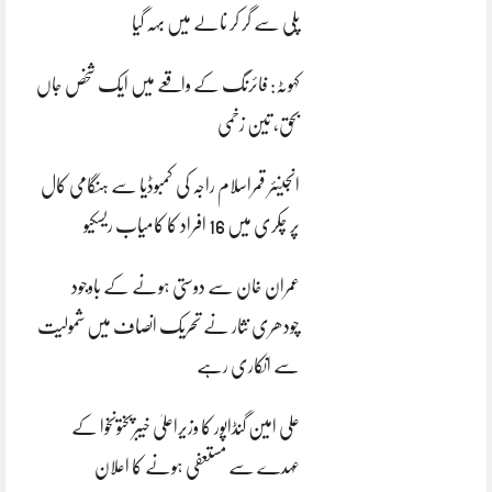
پلی سے گر کر نالے میں بہہ گیا
کہوٹہ: فائرنگ کے واقعے میں ایک شخص جاں
بحق، تین زخمی
انجینئر قمراسلام راجہ کی کمبوڈیا سے ہنگامی کال
پر چکری میں 16 افراد کا کامیاب ریسکیو
عمران خان سے دوستی ہونے کے باوجود
چودھری نثار نے تحریک انصاف میں شمولیت
سے انکاری رہے
علی امین گنڈاپور کا وزیراعلیٰ خیبرپختونخوا کے
عہدے سے مستعفی ہونے کا اعلان