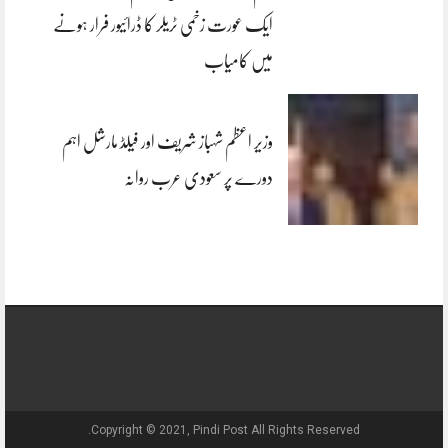
ایک عورت زخمی ٹریلر کا ڈرائیور فرار ہونے
میں کامیاب
وزیر اعظم شہباز شریف اور فیلڈ مارشل اہم
دورے پر سعودی عرب روانہ
Copyright © 2021, Pindi Post All Rights Reserved.