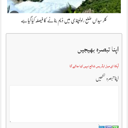
کلر سیداں ضلع راولپنڈی میں ڈیم بنانے کا فیصلہ کیا گیاہے
اپنا تبصرہ بھیجیں
آپکا ای میل ایڈریس شائع نہیں کیا جائے گا
اپنا تبصرہ لکھیں