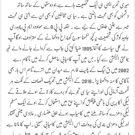
میری تحریر ایسی ہی ایک شخصیت بارے ہے جو دوستوں کے ساتھ ساتھ
دشمنوں کو بھی محبت بانٹتی ہے ۔سیاسی مخالفین کو بھی ان سے اتنی ہی محبت
میسر ہے جتنی حمایتوں کے لیے ہے ۔ حقلہ پی پی 8سے موجودہ ایم پی چوہدری
جاوید کوثر کی شخصیت پر کچھ لکھنا سورج کو چراغ دیکھانے کے مترادف ہوگا آپ
نے عملی سیاست کا آغاز1985 ضیاالحق کی جانب سے کروائے جانے والے غیر
جماعتی الیکشن سے کیا ۔جس میں آپ کامیابی حاصل کرنے میں ناکام رہے
2002 میں ق لیگ کے پلیٹ فارم سے میدان میں اترے تاہم اس بار بھی
ناکامی کا منہ دیکھنا پڑا ۔2018 کے الیکشن میں تحریک انصاف کے ٹکٹ ہر
قسمت آزمائی کی اوراپنے سیاسی تجربے کو بروے کار لاتے ہوئے علاقے کے
لیگی اکابرین کی باھمی چپقلش کو اپنے حق میں استعمال کرتے ہوئے ایک مسلم
لیگی دھڑے کو ساتھ ملنے میں کامیاب ہوئے اپنی ملنساری ۔عاجزی میٹھی گفتار
اور لیگی دھڑی بندی کی بدولت اس الیکشن میں کامیابی سمیٹی ۔اپ کا ماننا ہے