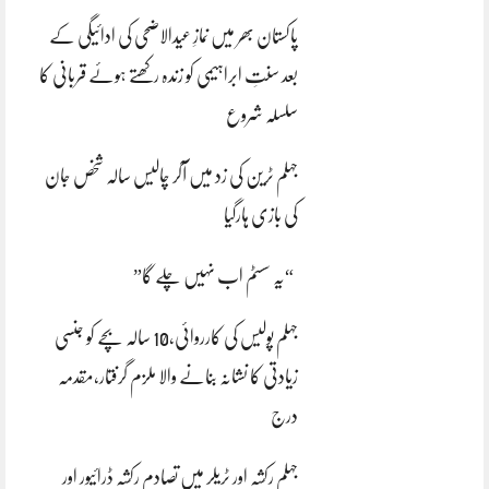
پاکستان بھر میں نمازِ عیدالاضحی کی ادائیگی کے
بعد سنتِ ابراہیمی کو زندہ رکھتے ہوئے قربانی کا
سلسلہ شروع
جہلم ٹرین کی زد میں آکر چالیس سالہ شخص جان
کی بازی ہارگیا
“یہ سسٹم اب نہیں چلے گا”
جہلم پولیس کی کارروائی،10 سالہ بچے کو جنسی
زیادتی کا نشانہ بنانے والا ملزم گرفتار،مقدمہ
درج
جہلم رکشہ اور ٹریلر میں تصادم رکشہ ڈرائیور اور