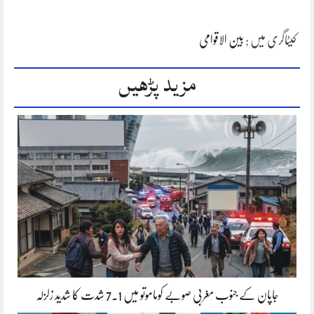
کیٹاگری میں :
بین الاقوامی
مزید پڑھیں
جاپان کے جنوب مغربی صوبے کوماموتو میں 7.1 شدت کا شدید زلزلہ