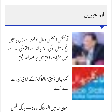
اہم خبریں
آرٹیفشل انٹلیجنس دجال کا فتنہ ہے جس پر ہمیں
فتح حاصل ہو گی،AI پر اندھے اعتماد کی وجہ سے
ہمیں خطرات لاحق ہیں پروفیسر احمد رفیق
کلرسیداں ڈکیتی‘ڈاکو1 کروڑ کے طلائی زیورات
لے اڑے
بھون نلہ میں افسوسناک حادثہ — بزرگ شخص