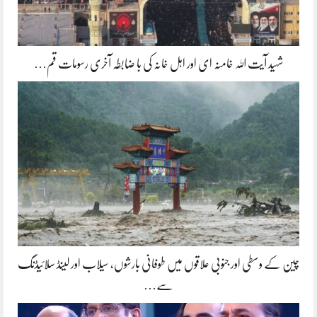
شہید آیت اللہ خامنہ ای اور اہل خانہ کی با ضابطہ آخری رسومات قم…
چین کے وسطی اور جنوبی علاقوں میں طوفانی بارشوں، سیلاب اور لینڈ سلائیڈنگ
سے…