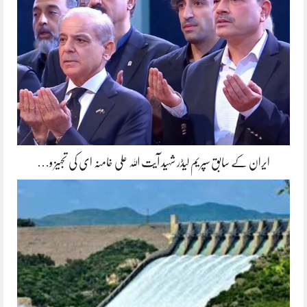
ایران کے سابق سپریم لیڈر شہید آیت اللہ علی خامنہ ای کی تجہیز و…