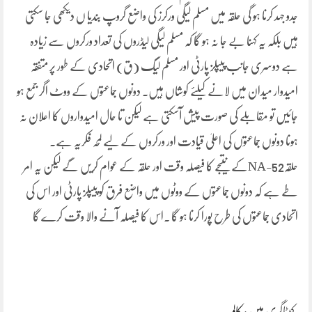
جدو جہد کرنا ہو گی حلقہ میں مسلم لیگی ورکرز کی واضع گروپ بندیا ں دیکھی جا سکتی
ہیں بلکہ یہ کہنا بے جا نہ ہو گا کہ مسلم لیگی لیڈروں کی تعداد ورکروں سے زیادہ
ہے دوسری جانب پیپلز پارٹی اور مسلم لیگ (ق) اتحادی کے طور پر متفقہ
امیدوار میدان میں لانے کیلئے کوشاں ہیں۔ دونوں جماعتوں کے ووٹ اگر جمع ہو
جائیں تو مقابلے کی صورت پیش آسکتی ہے لیکن تا حال امیدواروں کا اعلان نہ
ہونا دونوں جماعتوں کی اعلیٰ قیادت اور ورکروں کے لیے لمحہ فکریہ ہے۔
حلقہNA-52کے نتیجے کا فیصلہ وقت اور حلقہ کے عوام کریں گے لیکن یہ امر
طے ہے کہ دونوں جماعتوں کے ووٹوں میں واضع فرق کو پیپلز پارٹی اور اس کی
اتحادی جماعتوں کی طرح پورا کرنا ہو گا ۔اس کا فیصلہ آنے والا وقت کرے گا
کیٹاگری میں :
کالم