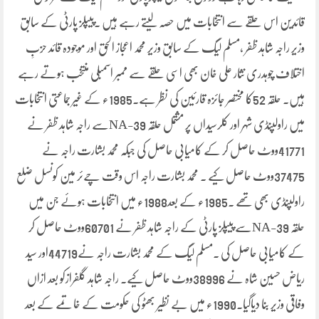
قائدین اس حلقے سے انتخابات میں حصہ لیتے رہے ہیں ۔پیپلز پارٹی کے سابق
وزیر راجہ شاہد ظفر ،مسلم لیگ کے سابق وزیر محمد اعجاز الحق اور موجودہ قائد حزبِ
اختلاف چوہدری نثار علی خان بھی اسی حلقے سے ممبر اسمبلی منتخب ہوتے رہے
ہیں۔ حلقہ 52کا مختصر جائزہ قارئین کی نظر ہے۔1985ء کے غیر جماعتی انتخابات
میں راولپنڈی شہر اور کلرسیداں پر مشتمل حلقہ NA-39سے راجہ شاہد ظفر نے
41771ووٹ حاصل کر کے کامیابی حاصل کی جبکہ محمد بشارت راجہ نے
37475ووٹ حاصل کیے ۔ محمد بشارت راجہ اس وقت چےئر مین کونسل ضلع
راولپنڈی بھی تھے ۔1985ء کے بعد1988ء میں انتخابات ہوئے جن میں
حلقہ NA-39سے پیپلز پارٹی کے راجہ شاہد ظفر نے 60701ووٹ حاصل کر
کے کامیابی حاصل کی ۔مسلم لیگ کے محمد بشارت راجہ نے44719اور سید
ریاض حسین شاہ نے 38996ووٹ حاصل کیے۔ راجہ شاہد گلفرازکو بعد ازاں
وفاقی وزیر بنا دیاگیا۔1990ء میں بے نظیر بھٹو کی حکومت کے خاتمے کے بعد