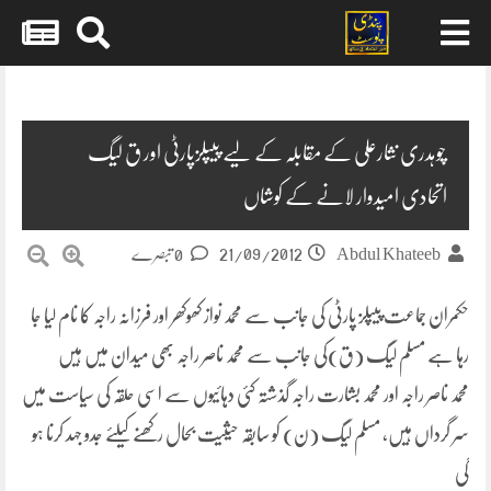
Skip
to
content
چوہدری نثارعلی کے مقابلہ کے لیے پیپلزپارٹی اور ق لیگ
اتحادی امیدوار لانے کے کوشاں
21/09/2012
Abdul Khateeb
0 تبصرے
حکمران جماعت پیپلز پارٹی کی جانب سے محمد نواز کھوکھر اور فرزانہ راجہ کا نام لیا جا
رہا ہے مسلم لیگ (ق)کی جانب سے محمد ناصر راجہ بھی میدان میں ہیں
محمد ناصر راجہ اور محمد بشارت راجہ گذشتہ کئی دہائیوں سے اسی حلقہ کی سیاست میں
سر گرداں ہیں، مسلم لیگ (ن) کو سابقہ حیثیت بحال رکھنے کیلئے جدو جہد کرنا ہو
گی