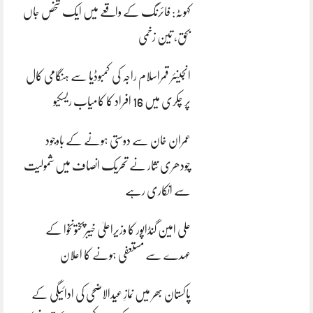
کہوٹہ: فائرنگ کے واقعے میں ایک شخص جاں
بحق، تین زخمی
انجینئر قمراسلام راجہ کی کمبوڈیا سے ہنگامی کال
پر چکری میں 16 افراد کا کامیاب ریسکیو
عمران خان سے دوستی ہونے کے باوجود
چودھری نثار نے تحریک انصاف میں شمولیت
سے انکاری رہے
علی امین گنڈاپور کا وزیراعلیٰ خیبرپختونخوا کے
عہدے سے مستعفی ہونے کا اعلان
پاکستان بھر میں نمازِ عیدالاضحی کی ادائیگی کے