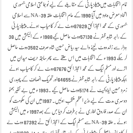
تمام انتخابات میں پیپلز پارٹی کے مقابلے کے لیے نو جماعتی اسلامی جمہوری
اتحاد معرض وجود میں آیا 1990کے عام انتخابات حلقہ NA-39سے اسلامی
جمہوری کے محمد اعجازالحق 87829ووٹ لے کر کامیاب ہوئے۔ پیپلز پارٹی
کے راجہ شاہد ظفر نے 57130ووٹ حاصل کیے1988ء کے الیکشن میں 38
ہزار سے زائد ووٹ لینے والے سید ریاض حسین شاہ صرف 3582ووٹ حاصل
کر سکے 1993ء کے انتخابات میں اس حلقے سے پھر سابقہ حریف میدان میں
اترے اور مسلم لیگ کے محمد اعجاز الحق 87676ووٹ لے کر کامیاب ہوئے
جبکہ پیپلز پارٹی کے راجہ شاہد ظفر نے64655اور تحریک انصاف کے چوہدری
زمرد حسین ایڈوکیٹ نے 5174ووٹ حاصل کیے ۔1993ء میں بے نظیر بھٹو
دوسری مدت کے لیے وزیر اعظم منتخب ہوئیں۔ 1997میں ان کی حکومت کو
ان کے صدر فاروق لغاری نے برطرف کر دیا جس کے بعد1997ء میں الیکشن
ہوئے ۔حلقہ NA-39سے مسلم لیگ کے اعجاز الحق نے 87392 ووٹ لے
کر کامیابی حاصل کی پیپلز پارٹی کے راجہ شاہد ظفر اس مرتبہ صرف 31838ووٹ