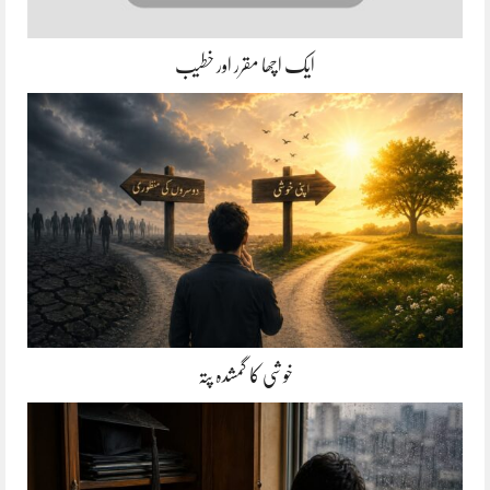
ایک اچھا مقرر اور خطیب
خوشی کا گمشدہ پتہ