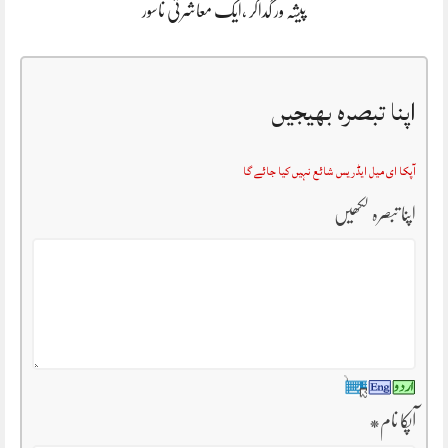
پیشہ ور گداگر ،ایک معاشرتی ناسور
اپنا تبصرہ بھیجیں
آپکا ای میل ایڈریس شائع نہیں کیا جائے گا
اپنا تبصرہ لکھیں
آپکا نام
*