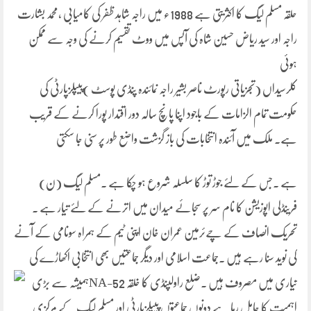
حلقہ مسلم لیگ کا اکثریتی ہے 1988ء میں راجہ شاہد ظفر کی کامیابی ،محمد بشارت
راجہ اور سید ریاض حسین شاہ کی آپس میں ووٹ تقسیم کرنے کی وجہ سے ممکن
ہوئی
کلرسیداں (تجزیاتی رپورٹ ناصر بشیر راجہ نمائندہ پنڈی پوسٹ )پیپلزپارٹی کی
حکومت تمام الزامات کے باجود اپنا پانچ سالہ دور اقتدار پورا کرنے کے قریب
ہے۔ ملک میں آئندہ انتخابات کی باز گزشت واضع طور پر سنی جا سکتی
ہے ۔جس کے لئے جوڑ توڑ کا سلسلہ شروع ہو چکا ہے ۔مسلم لیگ (ن)
فرینڈلی اپوزیشن کا نام سر پر سجائے میدان میں اترنے کے لئے تیار ہے ۔
تحریک انصاف کے چےئرمین عمران خان اپنی ٹیم کے ہمراہ سونامی کے آنے
کی نوید سنا رہے ہیں ۔جماعت اسلامی اور دیگر جماعتیں بھی انتخابی اکھاڑے کی
تیاری میں مصروف ہیں ۔ضلع
راولپنڈی کا خلقہ NA-52ہمیشہ سے بڑی
اہمیت کا حامل رہا ہے دونوں جماعتوں پیپلزپارٹی اور مسلم لیگ کے مرکزی