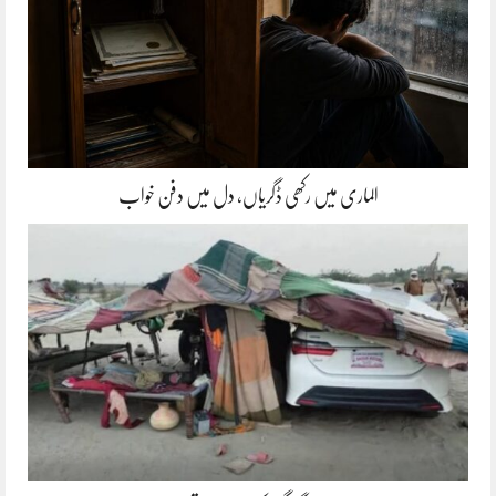
الماری میں رکھی ڈگریاں، دل میں دفن خواب