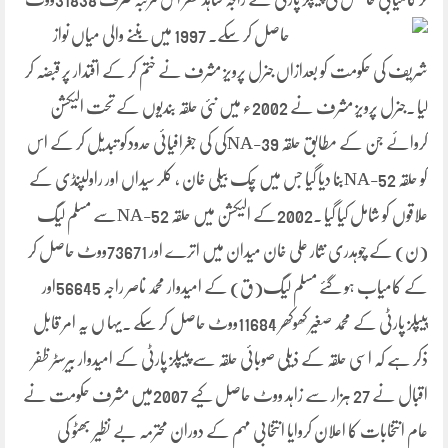
حاصل کر سکے۔ 1997 میں بننے
والی میاں نواز
شریف کی حکومت کو بعدازاں جنرل پرویز مشرف نے ختم کر کے اقتدار پر قبضہ کر
لیا ۔جنرل پرویز مشرف نے 2002ء میں نئی حلقہ بندیوں کے تحت الیکشن
کروائے جن کے مطابق حلقہ NA-39کی کی جغرافیائی حدودکو تبدیل کر کے اس
کو حلقہ NA-52بنا دیا گیا جس میں چک بیلی خان ، کلر سیداں اور راولپنڈی کے
علاقوں کو شامل کیا گیا ۔2002کے الیکشن میں حلقہ NA-52سے مسلم لیگ
(ن) کے چوہدری نثار علی خان میدان میں اترے اور 73671ووٹ حاصل کر
کے کامیاب ہو گئے مسلم لیگ(ق) کے امیدوار محمد ناصر راجہ 56645اور
پیپلز پارٹی کے محمد صغیر کھوکھر 11684ووٹ حاصل کر سکے ۔یہا ں یہ امر قابل
ذکر ہے کہ اسی حلقہ کے ذیلی صوبائی حلقہ سے پیپلز پارٹی کے امیدوار بیرسٹر ظفر
اقبال نے 27 ہزار سے زاہد ووٹ حاصل کیے 2007میں مشرف حکومت نے
عام انتخابات کا اعلان کروایا انتخابی مہم کے دوران محترمہ بے نظیر بھٹو کی