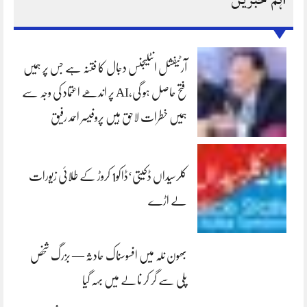
آرٹیفشل انٹلیجنس دجال کا فتنہ ہے جس پر ہمیں
فتح حاصل ہو گی،AI پر اندھے اعتماد کی وجہ سے
ہمیں خطرات لاحق ہیں پروفیسر احمد رفیق
کلرسیداں ڈکیتی‘ڈاکو1 کروڑ کے طلائی زیورات
لے اڑے
بھون نلہ میں افسوسناک حادثہ — بزرگ شخص
پلی سے گر کر نالے میں بہہ گیا