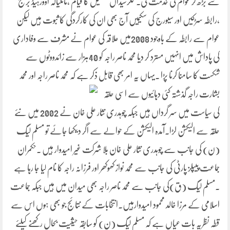
سے بڑھ کر عوام کی خدمت کی۔ کلرسیداں تحصیل کا قیام ،مانکیالہ اوورہیڈ بریج
،رابطہ سڑکیں اور سیورج کی سکیمیں آج بھی ان کی کارکردگی کا ثبوت ہیں لیکن
عوام سے رابطہ کے باوجود 2008میں علاقہ کی عوام نے مشرف سے وفاداری
کی پاداش میں انہیں مسترد کر دیا محمد ناصر راجہ کو 40ہزار سے زائدووٹوں سے
شکست کا سامنا کرنا پڑا ۔یہاں یہ امر بھی قابل ذکر ہے کہ
محمد ناصر راجہ اور محمد
بشارت راجہ گذشتہ کئی دہائیوں سے اسی حلقہ
کی سیاست میں سر گرداں ہیں جبکہ چوہدری نثار علی خان نے 2002 میں نئے
حلقہ سے الیکشن لڑا۔آمدہ الیکشن کے حوالے سے اگر دیکھا جائے تو مسلم لیگ
(ن) کی جانب سے چوہدری نثار علی خان بلا شرکت غیر امیدوار ہیں ۔حکمران
جماعت پیپلز پارٹی کی جانب سے محمد نواز کھوکھر اور فرزانہ راجہ کا نام لیا جا رہا ہے
۔مسلم لیگ (ق)کی جانب سے محمد ناصر راجہ بھی میدان میں ہیں جبکہ جماعت
اسلامی کے مرزا خالد محمود امیدوارہیں۔انتخابات کے نتائج جو بھی ہوں اس سے
قطہ نظریہ بات عیاں ہے کہ مسلم لیگ (ن) کو سابقہ حیثیت بحال رکھنے کیلئے