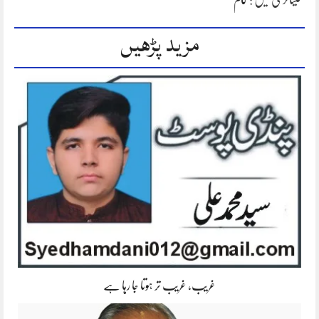
مزید پڑھیں
غریب، غریب تر ہوتا جا رہا ہے