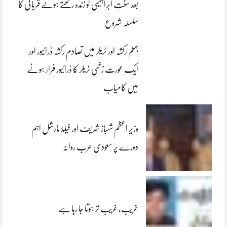
بعد سنتِ ابراہیمی کو زندہ رکھتے ہوئے قربانی کا
سلسلہ شروع
جہلم رکشہ اور ٹریلر میں تصادم رکشہ ڈرائیور اور
ایک عورت زخمی ٹریلر کا ڈرائیور فرار ہونے
میں کامیاب
وزیر اعظم شہباز شریف اور فیلڈ مارشل اہم
دورے پر سعودی عرب روانہ
غریب، غریب تر ہوتا جا رہا ہے