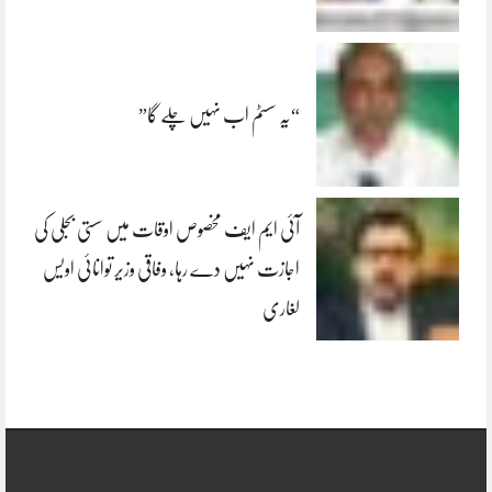
“یہ سسٹم اب نہیں چلے گا”
آئی ایم ایف مخصوص اوقات میں سستی بجلی کی
اجازت نہیں دے رہا، وفاقی وزیر توانائی اویس
لغاری