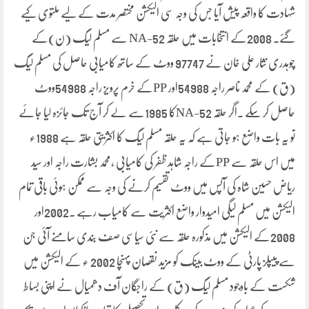
شہادت کا واقعہ پیش آیا جس کی وجہ سی الیکشن مختصر مدت کے لیے ملتوی کیے
گئے۔ 2008کے انتخابات میں حلقہ NA-52 سے مسلم لیگ (ن)کے
چوہدری نثار علی خان نے 97747 ووٹ کے ساتھ کامیابی حاصل کی مسلم لیگ
(ق) کے محمد ناصر راجہ 54988اور PPکے خرم پرویز راجہ 54988ووٹ
حاصل کر سکے ۔اگر حلقہ NA-52کا 1985سے لے کر آج تک جائزہ لیا جائے
تو یہ بات واضع ہو جاتی ہے کہ یہ حلقہ مسلم لیگ کا اکثریتی حلقہ ہے 1988ء
میں اس حلقہ سے PPکے راجہ شاہد ظفر کی کامیابی ،محمد بشارت راجہ اور سید
ریاض حسین شاہ کی آپس میں ووٹ تقسیم کرنے کی وجہ سے ممکن ہوئی باقی تمام
الیکشن میں مسلم لیگی امیدوار واضع اکثریت سے کامیاب رہے ۔2002اور
2008کے الیکشن میں مذکورہ حلقہ سے نئی سیاسی صف بندی سامنے آئی جن
سے پیپلز پارٹی کے ووٹ بینک کو مزید نقصان پہنچا 2002 ء کے الیکشن میں
شکست کے باوجود مسلم لیگ (ق) کے راجگان آف دھمیال نے اپنی بساط