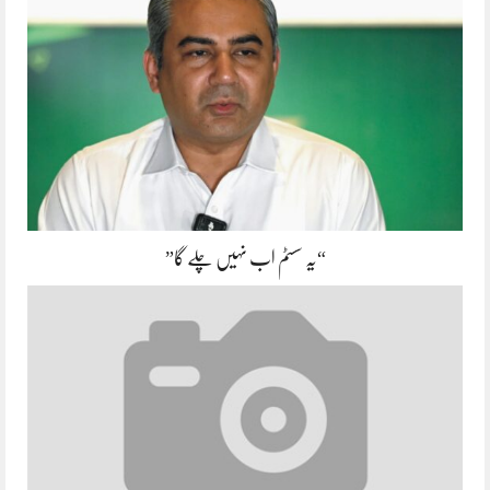
“یہ سسٹم اب نہیں چلے گا”