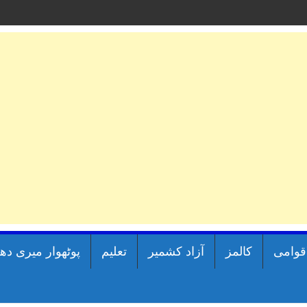
اقوامی
کالمز
آزاد کشمیر
تعلیم
پوٹھوار میری دھ