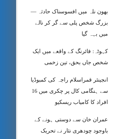
بھون نلہ میں افسوسناک حادثہ —
بزرگ شخص پلی سے گر کر نالے
میں بہہ گیا
کہوٹہ: فائرنگ کے واقعے میں ایک
شخص جاں بحق، تین زخمی
انجینئر قمراسلام راجہ کی کمبوڈیا
سے ہنگامی کال پر چکری میں 16
افراد کا کامیاب ریسکیو
عمران خان سے دوستی ہونے کے
باوجود چودھری نثار نے تحریک