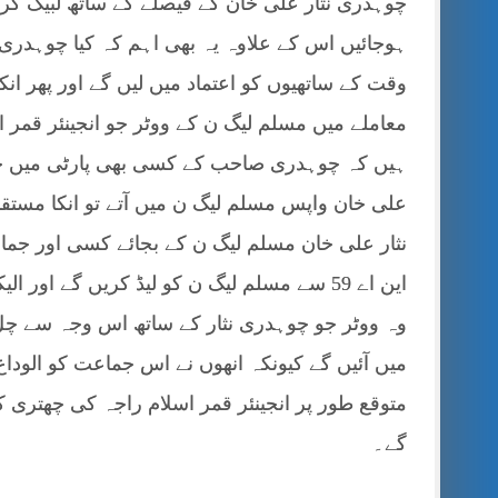
چوہدری نثار علی خان کے فیصلے کے ساتھ لبیک ک
ہوجائیں اس کے علاوہ یہ بھی اہم کہ کیا چوہدری 
وقت کے ساتھیوں کو اعتماد میں لیں گے اور پھر ان
معاملے میں مسلم لیگ ن کے ووٹر جو انجینئر قمر
ہیں کہ چوہدری صاحب کے کسی بھی پارٹی میں جا
علی خان واپس مسلم لیگ ن میں آتے تو انکا مستق
نثار علی خان مسلم لیگ ن کے بجائے کسی اور جماع
این اے 59 سے مسلم لیگ ن کو لیڈ کریں گے ا
وہ ووٹر جو چوہدری نثار کے ساتھ اس وجہ سے چل
میں آئیں گے کیونکہ انھوں نے اس جماعت کو الودا
متوقع طور پر انجینئر قمر اسلام راجہ کی چھتری 
گے۔