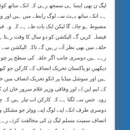
لیگ ن بھی ایسا ہی سمجھ رہی کہ انکے ساتھ کوئی
ہے انکے ساتھ بہت سے لوگ رابطے میں ہیں اور 
مضبوط ہو جائے گا لیکن ایک بات طے ہے کہ وہ ف
فیصلہ کریں گے الیکشن کو دو سال کا وقت رہتا ہے
حلقے میں بھی نظر آتے رہیں گے تاکہ الیکشن سے قب
رہے ہیں دوسری جانب اگر حلقہ کی سطح پر چوہدر
دیکھیں تو پاکستان تحریک انصاف کے کارکن جو کبھی 
ہیں اور سوشل میڈیا پر انکو تحریک انصاف میں خ
کے ایم این اے اور وفاقی وزیر غلام سرور خان ان 
رویہ جس سے لگتا ہے کہ کارکن اب تیار ہیں کہ چ
دوسری طرف انکے اپنے لوگ اپنے ووٹر جو مشکل و
انصاف سمیت مسلم لیگ ن کی مخالفت کرتے رہے ا