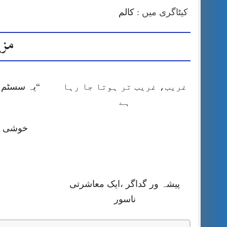
کیٹاگری میں :
کالم
مزی
غریب، غریب تر ہوتا جا رہا
“یہ سسٹم ا
ہے
خوشی کا
پیشہ ور گداگر ،ایک معاشرتی
ناسور