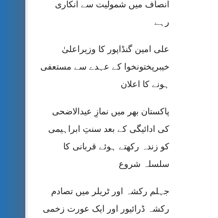
انصاف میں شمولیت سے انکاری
رہے
علی امین گنڈاپور کا وزیراعلیٰ
خیبرپختونخوا کے عہدے سے مستعفی
ہونے کا اعلان
پاکستان بھر میں نمازِ عیدالاضحی
کی ادائیگی کے بعد سنتِ ابراہیمی
کو زندہ رکھتے ہوئے قربانی کا
سلسلہ شروع
جہلم رکشہ اور ٹریلر میں تصادم
رکشہ ڈرائیور اور ایک عورت زخمی