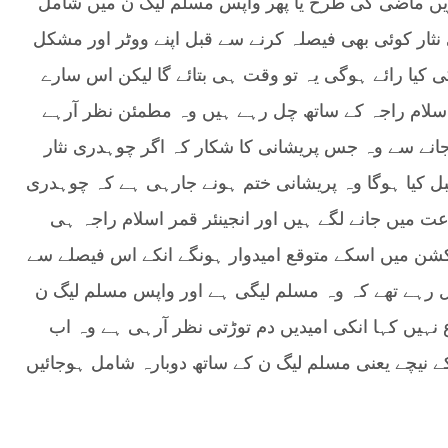
ریں ماضی کی طرح یا پھر واپس مسلم لیگ ن میں شامل
نثار کوئی بھی فیصلہ کرنے سے قبل اپنے ووٹر اور مشکل
کی کیا رائے ہوگی یہ تو وقت ہی بتائے گا لیکن اس سارے
 اسلام راجہ کے ساتھ چل رہے ہیں وہ مطمئن نظر آرہے
نے سے وہ جس پریشانی کا شکار کہ اگر چوہدری نثار
بل کیا ہوگا وہ پریشانی ختم ہونے جارہی ہے کہ چوہدری
ت میں جانے لگے ہیں اور انجینئر قمر اسلام راجہ ہی
ور الیکشن میں اسکے متوقع امیدوار ہونگے انکے اس فیصلے سے
 رہے تھے کہ وہ مسلم لیگی ہے اور واپس مسلم لیگ ن
ع نہیں کہا انکی امیدیں دم توڑتی نظر آرہی ہے وہ اب
کے نیچے یعنی مسلم لیگ ن کے ساتھ دوبارہ شامل ہوجائیں