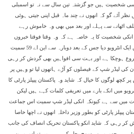
یسی شخصیت ہیں جو گزشتہ تین سال سے نہ تو اسمبلی
ر آئے گو کہ انھوں نے چند ماہ قبل اپنی جیتی ہوئی
لف اٹھانے سے پہلے اور بعد میں بھی وہ خاموش رہے
نکی شخصیت کا یہ خاصہ ہے کہ وہ وقتا فوقتا خبروں
کی زینت بنے رہتے ہیں ابھی انھوں نے حال ہی میں ایک انٹرویو دیا جس کے بعد دوبارہ سے این اے 59 سمیت
روع ہوچکا ہے اور بہت سی افواہیں بھی گردش کر رہی
ن کی لیڈر شپ کے فیصلوں کو آڑے ہاتھوں لیا تو وہیں پر
 کچھ لوگوں کا خیال کہ شاید وہ پاکستان پیپلز پارٹی کا
ویو میں انکے بارے میں تعریفی کلمات کہے ہیں لیکن
مکنات میں سے ہے کیونکہ انکی لیڈر شپ سمیت اس جماعت
ن پیپلز پارٹی کو بطور وزیر داخلہ انھوں نے اچھا خاصا
 کر رہی کہ شاید انکو پاکستان تحریک انصاف کی جانب
وئی ہے جس پر وہ سوچ بچار کر رہے ہیں تو اس پر بھی