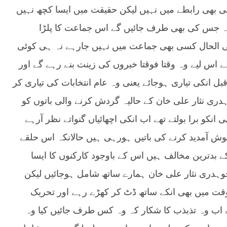
 بھی رابطے میں نہیں لیکن حقیقت میں ایسا کچھ نہیں
وہ جس کی بھی طرف جائیں گے اس جماعت کا پلڑا
ی الحال کسی بھی جماعت میں نہیں جارہے نہ ہی کوئی
 اس لیے وہ وقتا فوقتا خبروں کی زینت بنے رہے گے اور
ل انکی تیاری ہوجائے یعنی وہ عام انتخابات کی تیاری کر
ی نثار علی خان کے حالیہ گردش کرنے والی باتوں کو
انکو برا بولتے تھے اب انکی اچھائیاں گنواتے نظر آرہے
وش آمدید کرنے کی باتیں ہورہی ہیں حالانکہ اس حلقے
کے بدترین مخالف ہیں اس کے باوجود کارکنوں کا ایسا
وہدری نثار علی خان ہمارے ساتھ شامل ہوجائیں لیکن
قت میں بھی انکے ساتھ ڈٹ کر کھڑے رہے اور تحریک
ب وہ تذبذب کا شکار کہ وہ کس طرف جائیں کیا وہ