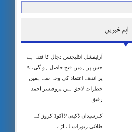
اہم خبریں
حرمت پر قربان
 کی پریس کانفرنس
آرٹیفشل انٹلیجنس دجال کا فتنہ ہے
جس پر ہمیں فتح حاصل ہو گی،AI
پر اندھے اعتماد کی وجہ سے ہمیں
خطرات لاحق ہیں پروفیسر احمد
رفیق
کلرسیداں ڈکیتی‘ڈاکو1 کروڑ کے
طلائی زیورات لے اڑے