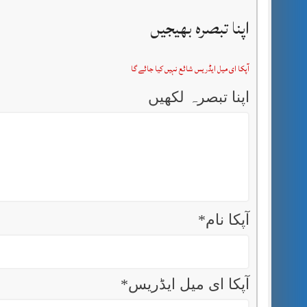
اپنا تبصرہ بھیجیں
آپکا ای میل ایڈریس شائع نہیں کیا جائے گا
اپنا تبصرہ لکھیں
آپکا نام
*
آپکا ای میل ایڈریس
*