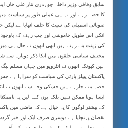
سابق وفاقی وزیر داخلہ چوہدری نثار علی خان ا
کا حصہ رہے اور نہ ہی عملی طور پر سیاست میں نظ
صوبائی اسمبلی کی سیٹ کا حلف اٹھایا ہے لیکن ح
انکی اس طویل خاموشی اور چپ رہنے کے باوجود ا
مختلف سیاسی حلقوں میں انکا ذکر دوبارہ سے ش
ہیں کیونکہ انھوں نے انٹرویو میں جہاں مسلم لیگ 
پاکستان پیپلز پارٹی کی سیاست کو سراہا ہے جس پر
حصہ بننے جارہے ہیں جسکی وجہ سے انھوں نے انٹر
ایسا ہونا ممکن نہیں بلکہ یوں کہہ لیں یہ نام
کے بیشتر لوگوں کا یہ خیال ہے کہ ماضی میں پاکستا
نقصان پہنچایا ہے دوسری طرف ایک اور خبر گردش
سے پنجاب سے پارٹی کی ذمہ داری دینے کی آفر ہ