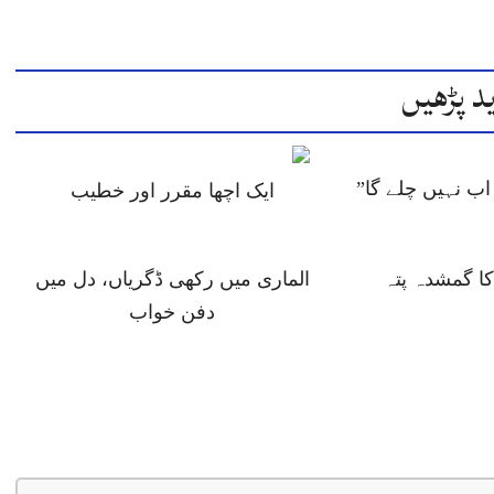
د پڑھیں
ب نہیں چلے گا”
ایک اچھا مقرر اور خطیب
 گمشدہ پتہ
الماری میں رکھی ڈگریاں، دل میں
دفن خواب