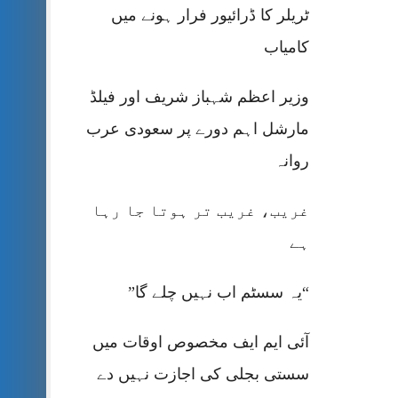
ٹریلر کا ڈرائیور فرار ہونے میں
کامیاب
وزیر اعظم شہباز شریف اور فیلڈ
مارشل اہم دورے پر سعودی عرب
روانہ
غریب، غریب تر ہوتا جا رہا
ہے
“یہ سسٹم اب نہیں چلے گا”
آئی ایم ایف مخصوص اوقات میں
سستی بجلی کی اجازت نہیں دے