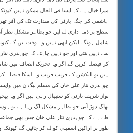
میرا خیال ہے کہ ایسا فی الحال ممکن نہیں کیونک
ہاشمی کی جگہ پارٹی کی صدارت تک کی آفر تھی ت
سطح پر ذمہ داری لے لیں جو بظاہر مشکل نظر آرہ
شامل ہونگے لیکن ابھی نہیں وہ وقت لیں گے کیو
سے نہیں بنتی اور جو نہیں چاہتے کہ چوہدری نثا
کر فیصلہ کریں گے اگر وہ تحریک انصاف میں شا
ہیں تو الیکشن کے قریب قریب وہ اسکا فیصلہ ک
چوہدری نثار علی خان کی مسلم لیگ ن میں وا
نواز شریف پارٹی کو سنبھال رہی ہیں اگر وہ پیچ
بھاگ دوڑ آتی جو بظاہر مشکل لگ رہا ہے تو ہوسکتا
طے ہے کہ چوہدری نثار علی خان جس بھی جماعت 
طور پر اراکین اسمبلی کو لے کر جائیں گے کیونکہ 