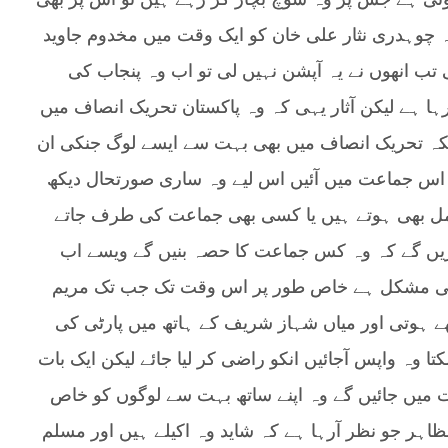
ہ چوہدری نثار علی خان کو ایک وقت میں مخدوم جاوید
ب انھوں نے یہ آپشن نہیں لی تو اب وہ پنجاب کی
ا ہے لیکن آثار یہی کہ وہ پاکستان تحریک انصاف میں
نکہ تحریک انصاف میں بھی بہت سے ایسے لوگ جنکی ان
ر اس جماعت میں آئیں اس لیے وہ ساری صورتحال دیکھ
مل بھی ہوتے ہیں یا کسی بھی جماعت کی طرف جاتے
ریں گے کہ وہ کس جماعت کا حصہ بنیں گے ویسے اب
پسی مشکل ہے خاص طور پر اس وقت تک جب تک مریم
ھے ہوتی اور میاں شہاز شریف کے ہاتھ میں پارٹی کی
 وہ واپس آجائیں انکو راضی کر لیا جائے لیکن ایک بات
میں جائیں گے وہ اپنے ساتھ بہت سے لوگوں کو خاص
بظاہر جو نظر آرہا ہے کہ شاید وہ اکیلے ہیں اور مسلم