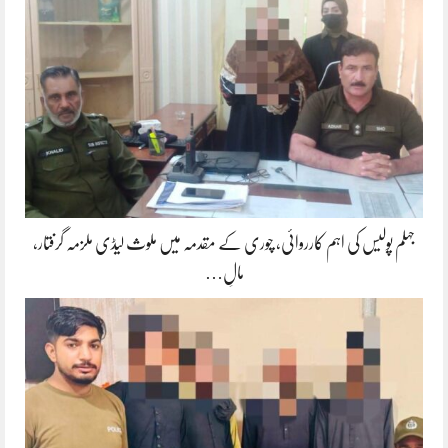
جہلم پولیس کی اہم کارروائی، چوری کے مقدمہ میں ملوث لیڈی ملزمہ گرفتار،
مالِ…