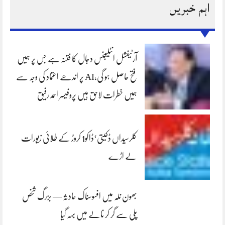
اہم خبریں
آرٹیفشل انٹلیجنس دجال کا فتنہ ہے جس پر ہمیں
فتح حاصل ہو گی،AI پر اندھے اعتماد کی وجہ سے
ہمیں خطرات لاحق ہیں پروفیسر احمد رفیق
کلرسیداں ڈکیتی‘ڈاکو1 کروڑ کے طلائی زیورات
لے اڑے
بھون نلہ میں افسوسناک حادثہ — بزرگ شخص
پلی سے گر کر نالے میں بہہ گیا