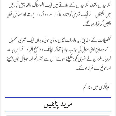
کلرسیداں :تھانہ کلرسیداں کے علاقے میں ایک افسوسناک واقعہ پیش آیا، جس
میں ڈکیتوں نے ایک شہری کو نشانہ بنا کر اسے دو لاکھ روپے نقد اور موبائل فون
چھین کر فرار ہو گئے۔
تفصیلات کے مطابق، یہ واردات ٹکال روڈ پر ہوئی، جہاں ایک شہری معمول
کے مطابق اپنی منزل کی جانب جا رہا تھا کہ اچانک دو مسلح افراد نے اس پر حملہ
کر دیا۔ ملزمان نے شہری کو دھکیلتے ہوئے اس سے نقد رقم اور موبائل فون چھینے
اور موقع سے فرار ہو گئے۔
کیٹاگری میں :
جرائم
مزید پڑھیں