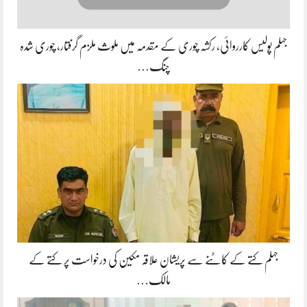
جہلم پولیس کارروائی، رکشہ چوری کے مقدمہ میں ملوث ملزم گرفتار، چوری شدہ
چنگ…
جہلم کتے کے کاٹنے سے پریشان علاقہ مکین کی درخواست پر کتے کے
مالک…