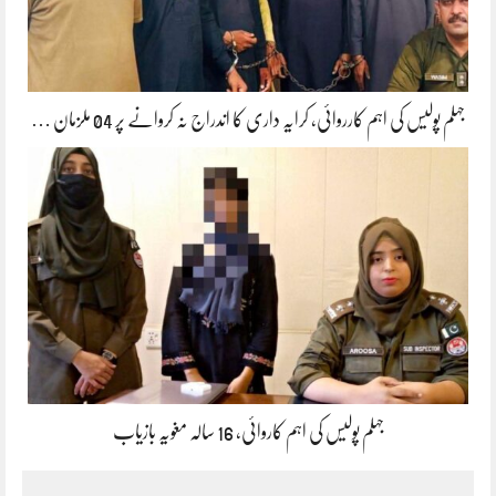
جہلم پولیس کی اہم کارروائی، کرایہ داری کا اندراج نہ کروانے پر 04 ملزمان …
جہلم پولیس کی اہم کاروائی، 16 سالہ مغویہ بازیاب