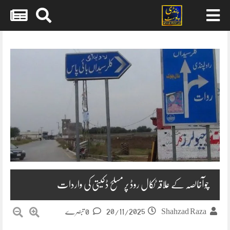
Skip
to
content
چوآخالصہ کے علاقہ ٹکال روڈ پر مسلح ڈکیتی کی واردات
20/11/2025
Shahzad Raza
0 تبصرے