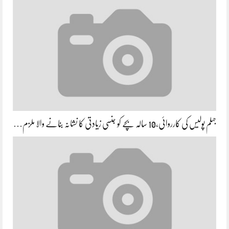
جہلم پولیس کی کارروائی،10 سالہ بچے کو جنسی زیادتی کا نشانہ بنانے والا ملزم…