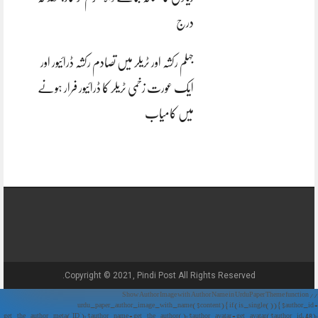
درج
جہلم رکشہ اور ٹریلر میں تصادم رکشہ ڈرائیور اور
ایک عورت زخمی ٹریلر کا ڈرائیور فرار ہونے
میں کامیاب
Copyright © 2021, Pindi Post All Rights Reserved.
// Show Author Image with Author Name in UrduPaper Theme function
urdu_paper_author_image_with_name($content) { if (is_single()) { $author_id =
get_the_author_meta('ID'); $author_name = get_the_author(); $author_avatar = get_avatar($author_id, 48);