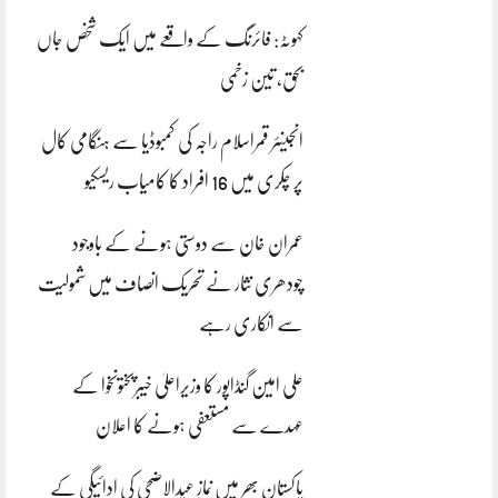
کہوٹہ: فائرنگ کے واقعے میں ایک شخص جاں
بحق، تین زخمی
انجینئر قمراسلام راجہ کی کمبوڈیا سے ہنگامی کال
پر چکری میں 16 افراد کا کامیاب ریسکیو
عمران خان سے دوستی ہونے کے باوجود
چودھری نثار نے تحریک انصاف میں شمولیت
سے انکاری رہے
علی امین گنڈاپور کا وزیراعلیٰ خیبرپختونخوا کے
عہدے سے مستعفی ہونے کا اعلان
پاکستان بھر میں نمازِ عیدالاضحی کی ادائیگی کے