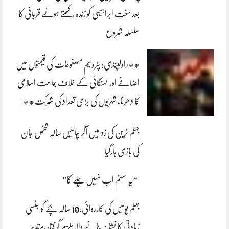
بعد سنتِ ابراہیمی کو زندہ رکھتے ہوئے قربانی کا
سلسلہ شروع
**راولپنڈی: پٹرولیم مصنوعات کی قیمتوں میں
اضافے اور مہنگائی کے خلاف جماعت اسلامی
کا دھرنا، شہریوں کی بڑی تعداد کی شرکت**
جہلم ٹرین کی زد میں آکر چالیس سالہ شخص جان
کی بازی ہارگیا
“یہ سسٹم اب نہیں چلے گا”
جہلم پولیس کی کارروائی،10 سالہ بچے کو جنسی
زیادتی کا نشانہ بنانے والا ملزم گرفتار،مقدمہ