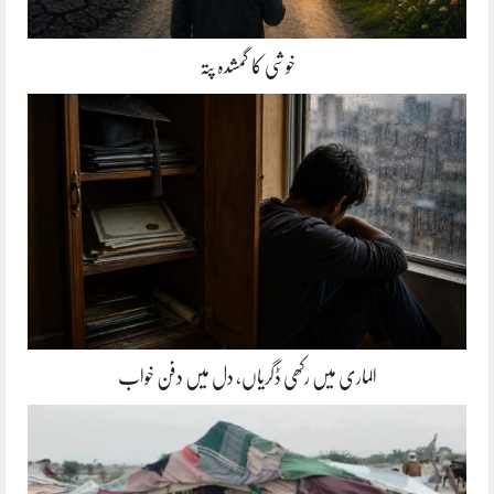
خوشی کا گمشدہ پتہ
الماری میں رکھی ڈگریاں، دل میں دفن خواب