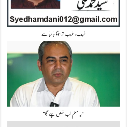
غریب، غریب تر ہوتا جا رہا ہے
“یہ سسٹم اب نہیں چلے گا”