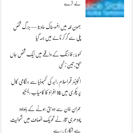
لے اڑے
بھون نلہ میں افسوسناک حادثہ — بزرگ شخص
پلی سے گر کر نالے میں بہہ گیا
کہوٹہ: فائرنگ کے واقعے میں ایک شخص جاں
بحق، تین زخمی
انجینئر قمراسلام راجہ کی کمبوڈیا سے ہنگامی کال
پر چکری میں 16 افراد کا کامیاب ریسکیو
عمران خان سے دوستی ہونے کے باوجود
چودھری نثار نے تحریک انصاف میں شمولیت
سے انکاری رہے