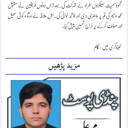
محمودسمیت سینکڑوں افراد نے شرکت کی۔بعد ازاں دونوں فریقین نے مقتول
محمد وسیم کی قبر پر حاضری دی اور فاتحہ خوانی کی۔اہل علاقہ نے ورثاء کو فی سبیل
اللہ معاف کرنے پر خراج تحسین پیش کیا۔
کیٹاگری میں :
کالم
مزید پڑھیں