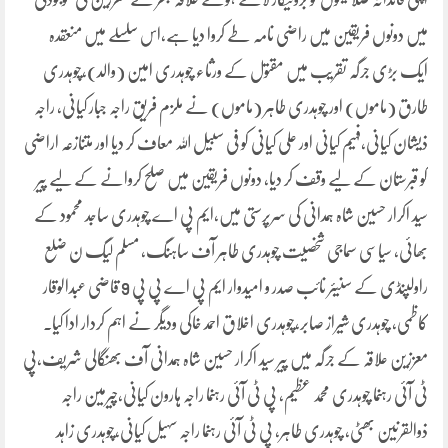
میں دونوں فریقین میں راضی نامہ طے کروا دیا ہے،اس سلسلے میں منعقدہ
ایک بڑی جرگہ تقریب میں مقتول کے ورثاء چوہدری امین (والد)،چوہدری
طارق (ماموں) اور چوہدری طاہر (ماموں) نے ملزم فریق راجہ جبار کیانی، راجہ
ذیشان کیانی،فہیم کیانی اور علی کیانی کو فی سبیل اللہ معاف کر دیا اور متنازعہ اراضی
کو قبرستان کے لیے وقف کر دیا، دونوں فریقین میں صلح کروانے کے لیے پیر
سید اکرار حسین شاہ ہمدانی کی سرپرستی میں،ایم پی اے چوہدری ساجد محمود کے
بھائی، سیاسی سماجی شخصیت چوہدری طاہر آف ساہنگ، مسلم لیگ ن ضلع
راولپنڈی کے سنیئر نائب صدر و امیدوار ایم پی اے پی پی 9 قاضی عبدالوقار
کاظمی، چوہدری شیراز صابر،چوہدری اخلاق احمد خاکی ودیگر نے اہم کردار ادا کیا۔
معززین علاقہ کے جرگہ میں پیر سید اکرار حسین شاہ ہمدانی آف بھنگالی شریف،پی
ٹی آئی رہنما چوہدری محمد عظیم، پی ٹی آئی رہنما راجہ ہارون کیانی،چیرمین راجہ
ذوالقرنین بھٹی، چوہدری طاہر، پی ٹی آئی رہنما راجہ سہیل کیانی،چوہدری زاہد