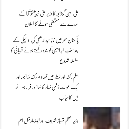
علی امین گنڈاپور کا وزیراعلیٰ خیبرپختونخوا کے
عہدے سے مستعفی ہونے کا اعلان
پاکستان بھر میں نمازِ عیدالاضحی کی ادائیگی کے
بعد سنتِ ابراہیمی کو زندہ رکھتے ہوئے قربانی کا
سلسلہ شروع
جہلم رکشہ اور ٹریلر میں تصادم رکشہ ڈرائیور اور
ایک عورت زخمی ٹریلر کا ڈرائیور فرار ہونے
میں کامیاب
وزیر اعظم شہباز شریف اور فیلڈ مارشل اہم