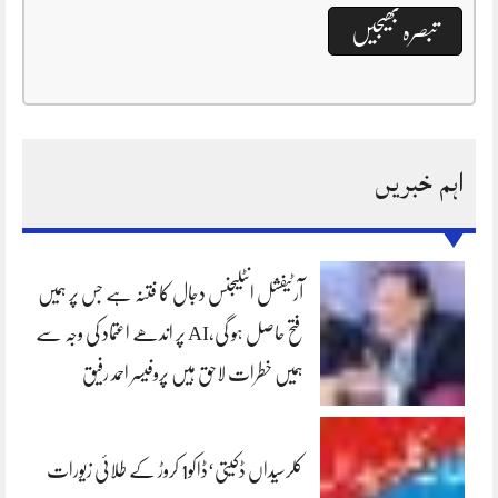
اہم خبریں
آرٹیفشل انٹلیجنس دجال کا فتنہ ہے جس پر ہمیں
فتح حاصل ہو گی،AI پر اندھے اعتماد کی وجہ سے
ہمیں خطرات لاحق ہیں پروفیسر احمد رفیق
کلرسیداں ڈکیتی‘ڈاکو1 کروڑ کے طلائی زیورات