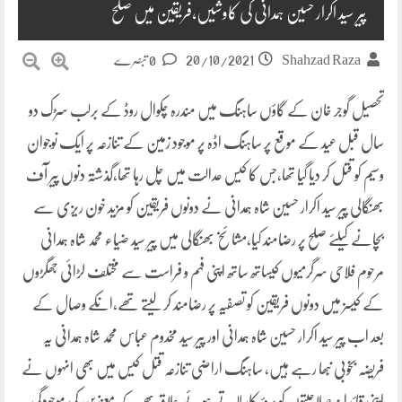
پیر سید اکرار حسین ہمدانی کی کاوشیں،فریقین میں صلح
20/10/2021
Shahzad Raza
0 تبصرے
تحصیل گوجر خان کے گاؤں ساہنگ میں مندرہ چکوال روڈ کے برلب سڑک دو
سال قبل عید کے موقع پر ساہنگ اڈہ پر موجود زمین کے تنازعہ پر ایک نوجوان
وسیم کو قتل کر دیا گیا تھا،جس کا کیس عدالت میں چل رہا تھا،گذشتہ دنوں پیر آف
بھنگالی پیر سید اکرار حسین شاہ ہمدانی نے دونوں فریقین کو مزید خون ریزی سے
بچانے کیلئے صلح پر رضامند کیا،مشائخ بھنگالی میں پیر سید ضیاء محمد شاہ ہمدانی
مرحوم فلاحی سرگرمیوں کیساتھ ساتھ اپنی فہم و فراست سے مختلف لڑائی جھگڑوں
کے کیسز میں دونوں فریقین کو تصفیہ پر رضامند کر لیتے تھے،انکے وصال کے
بعد اب پیر سید اکرار حسین شاہ ہمدانی اور پیر سید مخدوم عباس محمد شاہ ہمدانی یہ
فریضہ بخوبی نبھا رہے ہیں، ساہنگ اراضی تنازعہ قتل کیس میں بھی انہوں نے
اپنی قائدانہ صلاحیتوں کو بروئیکار لاتے ہوئے علاقہ بھر کے معززین کی موجودگی