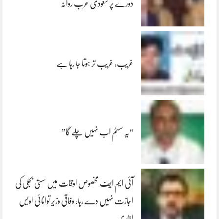
دورے پر سعودی عرب روانہ
غریب، غریب تر ہوتا جا رہا ہے
“یہ سسٹم اب نہیں چلے گا”
آئی ایم ایف مخصوص اوقات میں سستی بجلی کی
اجازت نہیں دے رہا، وفاقی وزیر توانائی اویس
لغاری