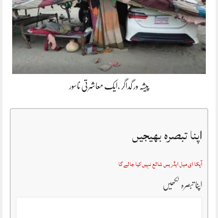
پیشہ ور گداگر ،ایک معاشرتی ناسور
اپنا تبصرہ بھیجیں
آپکا ای میل ایڈریس شائع نہیں کیا جائے گا
اپنا تبصرہ لکھیں