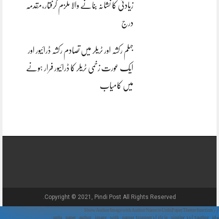
زیادتی کا نشانہ بنانے والا ملزم گرفتار،مقدمہ
درج
جہلم رکشہ اور ٹریلر میں تصادم رکشہ ڈرائیور اور
ایک عورت زخمی ٹریلر کا ڈرائیور فرار ہونے
میں کامیاب
Copyright © 2021, Pindi Post All Rights Reserved.
// Show Author Image with Author Name in UrduPaper Theme function
urdu_paper_author_image_with_name($content) { if (is_single()) { $author_id =