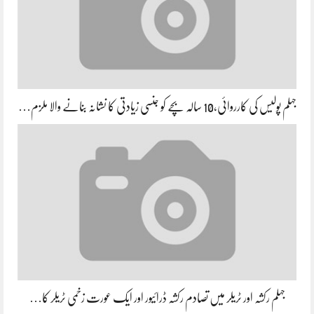
جہلم پولیس کی کارروائی،10 سالہ بچے کو جنسی زیادتی کا نشانہ بنانے والا ملزم…
جہلم رکشہ اور ٹریلر میں تصادم رکشہ ڈرائیور اور ایک عورت زخمی ٹریلر کا…