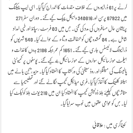
کرنے پر 61 ڈرائیوروں کے خلاف مقدمات کا اندراج کیا گیا۔ ای ایپ چیکنگ
میں 87922 پرسن اور 340816 وہیکل چیک کیےگئے۔ دوران سفر 271
پریشان حال مسافروں کی مدد کی گئی۔ جس میں 03 فرسٹ رسپانڈ اور طبی امداد
شامل ہے۔ 04 گمشدہ بچوں کو بحفاظت ورثاء کے حوالے کیا۔ 548 شہریوں کو
ڈرائیونگ لائیسنس جاری کیےگئے۔ 1651 کم عمر جبکہ 2186 بدوں کاغذات و
ہیلمٹ موٹرسائیکل سواروں کے موٹرسائیکل بند کیےگئے۔ پوسٹوں پر کمیونٹی
پالیسنگ کی میٹنگز اور روڈ سیفٹی کی ورکشاپ کا انعقاد کیا گیا۔ مزید ریجن ہاۓ میں
ہیلتھ کلینک کا آغاز کیا گیا ، فری میڈیکل کیمپ لگاۓ گئے اور تھلیسیمیا سے
متاثر بچوں کیلیۓ بلڈ ڈونیشن کیمپ کا انعقاد کیا جن میں 218 یونٹ بلڈ کولیکٹ کیا
گیا۔ جس کو عوامی حلقوں میں خوب سراہا گیا۔
کیٹاگری میں :
علاقائی