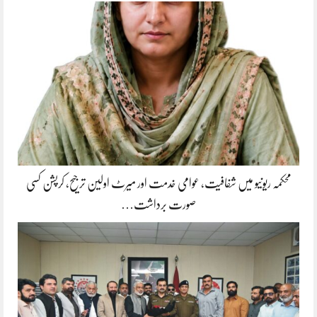
محکمہ ریونیو میں شفافیت، عوامی خدمت اور میرٹ اولین ترجیح، کرپشن کسی
صورت برداشت…