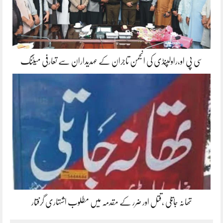
سی پی او،راولپنڈی کی انجمن تاجران کے عہدیداران سے تعارفی میٹنگ
تھانہ جاتلی ،قتل اور ضرر کے مقدمہ میں مطلوب اشتہاری گرفتار