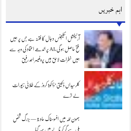
اہم خبریں
آرٹیفشل انٹلیجنس دجال کا فتنہ ہے جس پر ہمیں
فتح حاصل ہو گی،AI پر اندھے اعتماد کی وجہ سے
ہمیں خطرات لاحق ہیں پروفیسر احمد رفیق
کلرسیداں ڈکیتی‘ڈاکو1 کروڑ کے طلائی زیورات
لے اڑے
بھون نلہ میں افسوسناک حادثہ — بزرگ شخص
پلی سے گر کر نالے میں بہہ گیا