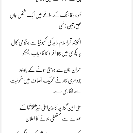
کہوٹہ: فائرنگ کے واقعے میں ایک شخص جاں
بحق، تین زخمی
انجینئر قمراسلام راجہ کی کمبوڈیا سے ہنگامی کال
پر چکری میں 16 افراد کا کامیاب ریسکیو
عمران خان سے دوستی ہونے کے باوجود
چودھری نثار نے تحریک انصاف میں شمولیت
سے انکاری رہے
علی امین گنڈاپور کا وزیراعلیٰ خیبرپختونخوا کے
عہدے سے مستعفی ہونے کا اعلان