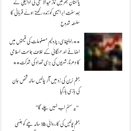
پاکستان بھر میں نمازِ عیدالاضحی کی ادائیگی کے
بعد سنتِ ابراہیمی کو زندہ رکھتے ہوئے قربانی کا
سلسلہ شروع
**راولپنڈی: پٹرولیم مصنوعات کی قیمتوں میں
اضافے اور مہنگائی کے خلاف جماعت اسلامی
کا دھرنا، شہریوں کی بڑی تعداد کی شرکت**
جہلم ٹرین کی زد میں آکر چالیس سالہ شخص جان
کی بازی ہارگیا
“یہ سسٹم اب نہیں چلے گا”
جہلم پولیس کی کارروائی،10 سالہ بچے کو جنسی