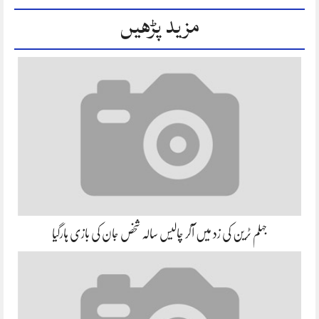
مزید پڑھیں
جہلم ٹرین کی زد میں آکر چالیس سالہ شخص جان کی بازی ہارگیا