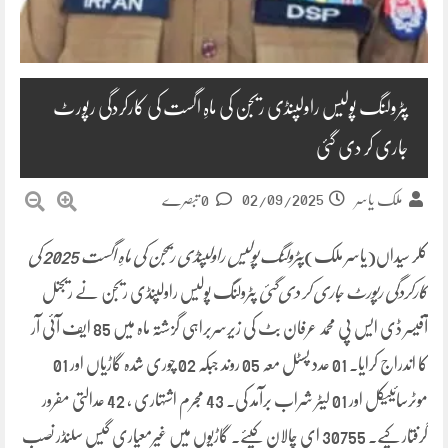
پٹرولنگ پولیس راولپنڈی ریجن کی ماہِ اگست کی کارکردگی رپورٹ
جاری کر دی گئی
02/09/2025
ملک یاسر
0 تبصرے
کلر سیداں(یاسر ملک)
پٹرولنگ پولیس راولپنڈی ریجن کی ماہِ اگست 2025 کی
کارکردگی رپورٹ جاری کر دی گئی
پٹرولنگ پولیس راولپنڈی ریجن نے ریجنل
آفیسر ڈی ایس پی محمد عرفان بٹ کی زیرسربراہی گزشتہ ماہ میں 85 ایف آئی آر
کا اندراج کرایا۔ 01 عدد پسٹل معہ 05 روند جبکہ 02 چوری شدہ گاڑیاں اور 01
موٹرسائییکل اور 01 لیٹر شراب برآمد کی۔ 43 مجرم اشتہاری ، 42 عدالتی مفرور
گرفتار کیے۔ 30755 ای چالان کیۓ۔ گاڑیوں میں غیرمعیاری گیس سلنڈر نصب