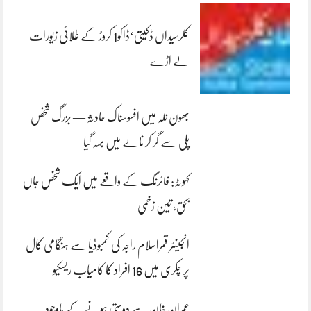
کلرسیداں ڈکیتی‘ڈاکو1 کروڑ کے طلائی زیورات
لے اڑے
بھون نلہ میں افسوسناک حادثہ — بزرگ شخص
پلی سے گر کر نالے میں بہہ گیا
کہوٹہ: فائرنگ کے واقعے میں ایک شخص جاں
بحق، تین زخمی
انجینئر قمراسلام راجہ کی کمبوڈیا سے ہنگامی کال
پر چکری میں 16 افراد کا کامیاب ریسکیو
عمران خان سے دوستی ہونے کے باوجود