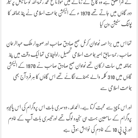
کے گہرا تعلق ہے وہ کالج کے زمانے میں مولانا فتح محمد رحمۃ اللہ کو سائیکل پر لیکر
دور گاؤں میں جاتے تھے 1970 ء کے الیکشن جماعت اسلامی نے پنڈ جھاٹلہ کا
پولنگ سٹیشن ون کیا
تھا اس میں بڑا حصہ نوجوان کرنل صبحِ صادق صاحب اور صوبیدار ملک عبدالرحمان
صاحب رحمۃ سابق امیر جماعت اسلامی تحصیل راولپنڈی تھا ایک وقت میں پنڈ
جھاٹلہ میں سات ارکان تھے نوجوان صبحِ صادق صاحب نے 1970 کے الیکشن
گاؤں میں 310 کلمہ والے جھنڈے لگائے تھے اس گاؤں کا ہر فرد آج بھی
جماعت اسلامی سے
اور اس ناچیز سے محبت کرتا ہے، الحمدللہ، دوسری بات اس پروگرام کی اس پاکیزہ
پروگرام کے سامعین بہت ہی سنجیدہ لوگ تھے اور تیسری بات آپ کے خادم
اور پی پی 10 کے خادم کی خواہش ہوتی ہے