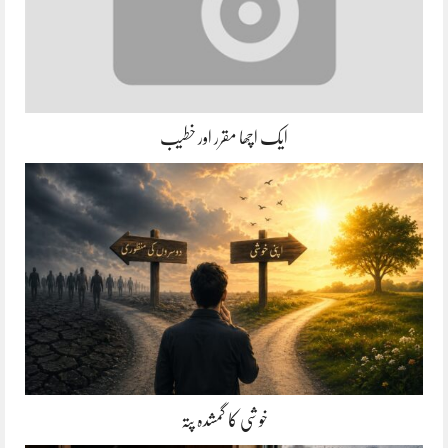
ایک اچھا مقرر اور خطیب
خوشی کا گمشدہ پتہ