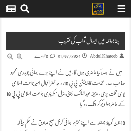
Skip
to
content
پنڈجھاٹلہ میں ایصال ثواب کی تقریب
01/07/2024
Abdul Khateeb
0 تبصرے
میں نے وعدہ کیا حاضری دوں گا، میں نے اپنے بڑے بھائی چوہدری محمود
صاحب صدر الخدمت فاؤنڈیشن پی پی 10، راجہ ظفر اقبال امیر جماعت اسلامی
یوسی تخت پڑی، حذیفہ عبد المالک ڈپٹی جنرل سیکریٹری جماعت اسلامی پی پی 10
کے حاضر ہوا دیکھ کر دنگ رہ گیا
19 جون کو پنڈ جھاٹلہ سے اپنے محترم بھائی کرنل صبحِ صادق نے حکم دیا کہ