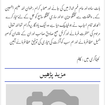
بات سادہ اور عام فہم انداز میں کی جائے اور صحابہ کرام رضوان اللہ علیہم اجمعین
کے۔ واقعات سے گفتگو مزین ہو اور ساری گفتگو سامع کو عمل کے لئے تیار کرے
الحمدللہ تمام احباب نے جو فیڈبیک دیا ہے وہ ایک یادگار پروگرام تھا اللہ تعالیٰ
مرحوم کی مغفرت فرمائے اور کرنل صبحِ صادق صاحب اور ان کے خاندان کو صبر
جمیل عطا فرمائے اور ہم سب کو آخرت کی تیاری کی توفیق عطا فرمائے آمین
کیٹاگری میں :
کالم
مزید پڑھیں