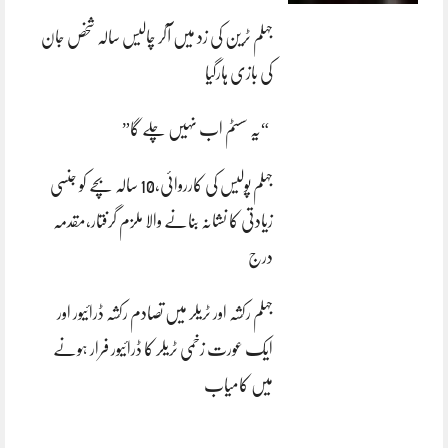
جہلم ٹرین کی زد میں آکر چالیس سالہ شخص جان
کی بازی ہارگیا
“یہ سسٹم اب نہیں چلے گا”
جہلم پولیس کی کارروائی،10 سالہ بچے کو جنسی
زیادتی کا نشانہ بنانے والا ملزم گرفتار،مقدمہ
درج
جہلم رکشہ اور ٹریلر میں تصادم رکشہ ڈرائیور اور
ایک عورت زخمی ٹریلر کا ڈرائیور فرار ہونے
میں کامیاب