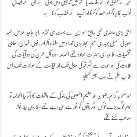
میرے بہنوئی یوکے وفات پاگئے ہیں تدفین وہی ہوئی ہے ان کے ایصال
ثواب کا پروگرام جمعہ کو کرنا اور آپ نے خطاب کرنا ہے
اتنی بڑی حاضری تھی سابق ایم این اے بہت ہی محترم راجہ جاوید اخلاص، ممبر
صوبائی اسمبلی چوہدری نعیم اعجاز بڑی تعداد میں علماء اکرام، فوجی افسران، سماجی
شخصیات، کاروباری حضرات موجود تھے الحمدللہ سورہ آل عمران کی دو آیات کی
تلاوت کی اور موت سے لیکر قبر کی منزل تک اور قیامت کے سوالات تک اس
طالب علم نے جب نقشہ کھینچا
اور صحابہ کرام رضوان اللہ علیہم اجمعین کی زندگی کے واقعات کا ذکر کیا الحمدللہ تو
تمام لوگ بڑے فوکس ہوکر باتوں کو غور سے سن رہے تھے سکارڈن لیڈر نواز
صاحب کہنے لگے