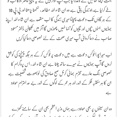
بہت اچھا تھا میں نے وعدہ کیا جب آپ آواز دیں گے یہ ناچیز حاضر ہوگا اب تو
طے کرلیا ہے جو زندگی باقی ہے وہ ان شاء اللہ مطالعہ، لکھنا پڑھنا اور پی پی 10
کے ہر گاؤں تک دعوت پہچانا میری زندگی کا اب مقصد ہے ان شاء اللہ اپنے
بھائیوں بہنوں بچوں اور بچیوں کو تنہا نہیں چھوڑوں گا آخر میں کیپٹن ڈاکٹر مسعود
صاحب نے دعا کروائی آپ میری صحت کے لئے خصوصی دعا کیا کریں
اب میرا پورا فوکس دعوت ہے میں دعوت پر فوکس کر کے ہر جگہ پہنچنے کی کوشش
کروں گا آپ بھائیوں نے میرے ساتھ چلنا ہے ان شاء اللہ، اس پروگرام کا
خصوصی رنگ ہمارے محترم بھائی کرنل صبحِ صادق کی خوبصورت شخصیت ہے
جن کا ہر مکتبہ فکر کے اندر اور ہر عمر کے لوگوں کے اندر بے حد احترام موجود
ہے
وہ ان سیٹوں پر بھی موجود رہے جہاں وزیر اعظم بھی ان کے سامنے کھڑے