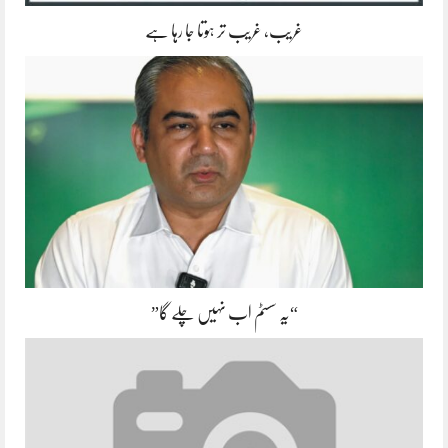
غریب، غریب تر ہوتا جا رہا ہے
“یہ سسٹم اب نہیں چلے گا”