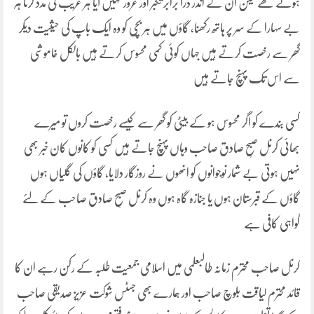
ہوتے تھے لیکن ان کے اندر ذرا برابر تکبر اور غرور نہیں آیا ہر غریب کی مدد کرنا ہر
بے سہارا کے سر پر ہاتھ رکھنا، گاؤں میں ہر بچی کو وہ ایک باپ کی حیثیت دیکر
گھر سے رخصت کرتے ہیں جہاں کوئی کمی محسوس کرتے ہیں بالکل خاموشی
سے اس تک پہنچ جاتے ہیں
کسی بندے کو اگر محسوس ہو کے بیٹی کو گھر سے کیسے رخصت کروں تو میرے
بھائی کرنل صبحِ صادق صاحب وہاں پہنچ جاتے ہیں کسی کو کانوں کان خبر بھی
نہیں ہوتی بے شمار نوجوانوں کو انھوں نے روزگار دلایا، گاؤں کی گلیاں ہوں
گاؤں کے قبرستان ہوں یا جنازہ گاہ ہوں وہ کرنل صبحِ صادق صاحب کے لئے
گواہی کافی ہے
کرنل صاحب محترم زمانہ طالبعلمی میں اسلامی جمعیت طلبہ کے رکن رہے ان کا
قائد محترم لیاقت بلوچ صاحب اور ہمارے بھی جسٹس شوکت عزیز صدیقی صاحب