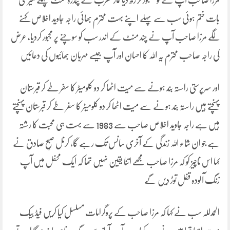
مرزا صاحب آپ نے تو جھنجوڑ کر رکھ دیا نماز مغرب کے پندرہ منٹ پہلے میر ی
بات ختم ہوئی سب سے پہلے اپنے بہت محترم بھائی راجہ جاوید اخلاص کہنے
لگے مرزا صاحب آپ نے چند منٹ کے اندر سب کو سوچنے پر مجبور کردیا، عرض
کی راجہ صاحب محترم یہ اللہ کا احسان اور آپ جیسے مہربان بھائیوں کی دعائیں
اور سرپرستی راستہ بند ہونے سے میت اٹھا کر دو کلومیٹر کا سفر طے کر قبرستان
پہنچتے ہیں راستہ بند ہونے سے میت اٹھا کر دو کلومیٹر کا سفر طے کر قبرستان پہنچتے
ہیں ہے راجہ جاوید اخلاص صاحب سے 1983 سے بہت ہی محبت کا رشتہ
ہے جو ان شاء اللہ زندگی کے آخری سانس تک رہے گا، کرنل صبحِ صادق نے
کہا اس ناچیز کو کہ مرزا صاحب مجھے اتنا یقین نہیں تھا کہ ایک محفل میں آپ
زنگ آلودہ قفل توڑ دیں گے
الحمدللہ سب نے کہا کہ مرزا صاحب کے پروگرامات مسلسل کیا کریں فیڈ بیک