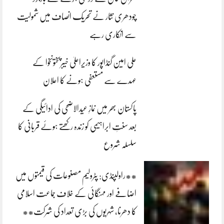
چودھری نثار نے تحریک انصاف میں شمولیت
سے انکاری رہے
علی امین گنڈاپور کا وزیراعلیٰ خیبرپختونخوا کے
عہدے سے مستعفی ہونے کا اعلان
پاکستان بھر میں نمازِ عیدالاضحی کی ادائیگی کے
بعد سنتِ ابراہیمی کو زندہ رکھتے ہوئے قربانی کا
سلسلہ شروع
**راولپنڈی: پٹرولیم مصنوعات کی قیمتوں میں
اضافے اور مہنگائی کے خلاف جماعت اسلامی
کا دھرنا، شہریوں کی بڑی تعداد کی شرکت**