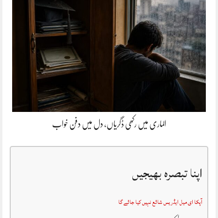
الماری میں رکھی ڈگریاں، دل میں دفن خواب
اپنا تبصرہ بھیجیں
آپکا ای میل ایڈریس شائع نہیں کیا جائے گا