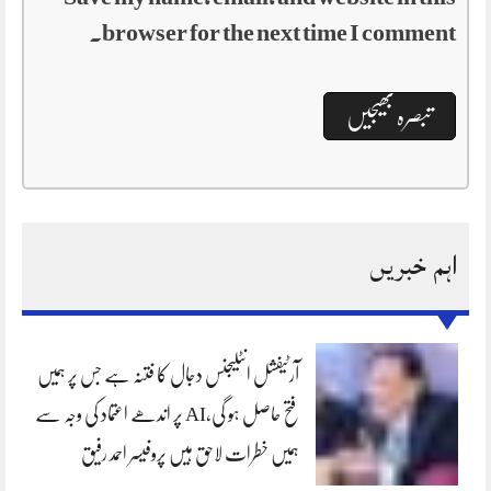
browser for the next time I comment.
اہم خبریں
آرٹیفشل انٹلیجنس دجال کا فتنہ ہے جس پر ہمیں
فتح حاصل ہو گی،AI پر اندھے اعتماد کی وجہ سے
ہمیں خطرات لاحق ہیں پروفیسر احمد رفیق