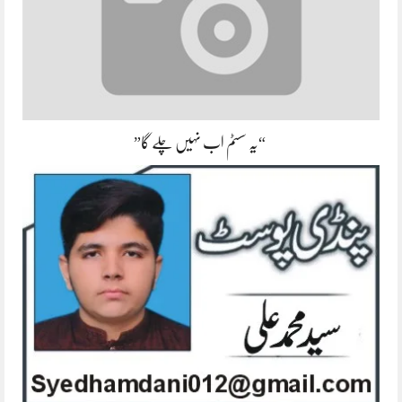
“یہ سسٹم اب نہیں چلے گا”