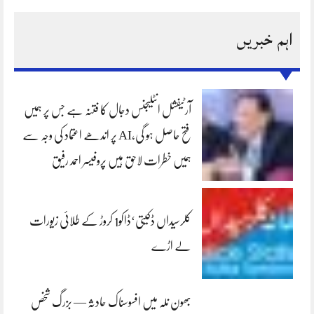
اہم خبریں
آرٹیفشل انٹلیجنس دجال کا فتنہ ہے جس پر ہمیں
فتح حاصل ہو گی،AI پر اندھے اعتماد کی وجہ سے
ہمیں خطرات لاحق ہیں پروفیسر احمد رفیق
کلرسیداں ڈکیتی‘ڈاکو1 کروڑ کے طلائی زیورات
لے اڑے
بھون نلہ میں افسوسناک حادثہ — بزرگ شخص