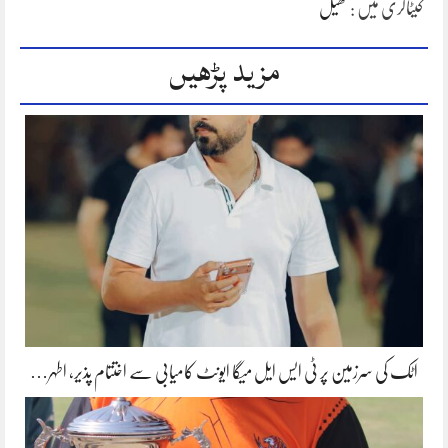
کیٹاگری میں :
کھیل
مزید پڑھیں
اٹک کی سرزمین پر ٹی ایس ایل میگا ایونٹ کامیابی سے اختتام پذیر، اطہر…