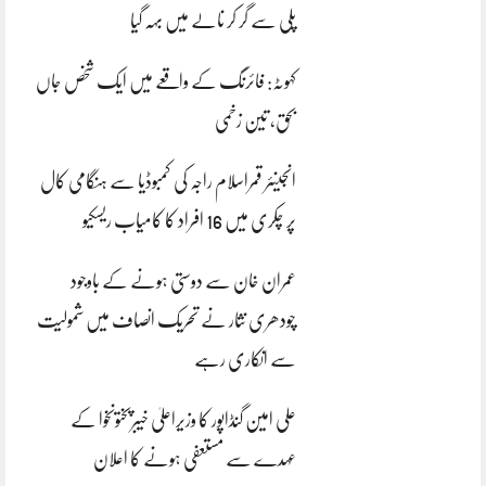
پلی سے گر کر نالے میں بہہ گیا
کہوٹہ: فائرنگ کے واقعے میں ایک شخص جاں
بحق، تین زخمی
انجینئر قمراسلام راجہ کی کمبوڈیا سے ہنگامی کال
پر چکری میں 16 افراد کا کامیاب ریسکیو
عمران خان سے دوستی ہونے کے باوجود
چودھری نثار نے تحریک انصاف میں شمولیت
سے انکاری رہے
علی امین گنڈاپور کا وزیراعلیٰ خیبرپختونخوا کے
عہدے سے مستعفی ہونے کا اعلان