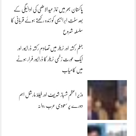
پاکستان بھر میں نمازِ عیدالاضحی کی ادائیگی کے
بعد سنتِ ابراہیمی کو زندہ رکھتے ہوئے قربانی کا
سلسلہ شروع
جہلم رکشہ اور ٹریلر میں تصادم رکشہ ڈرائیور اور
ایک عورت زخمی ٹریلر کا ڈرائیور فرار ہونے
میں کامیاب
وزیر اعظم شہباز شریف اور فیلڈ مارشل اہم
دورے پر سعودی عرب روانہ