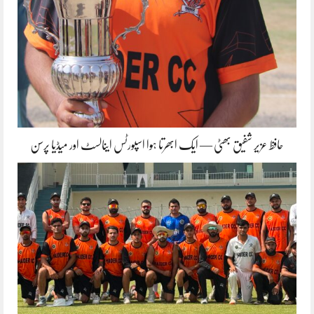
حافظ عزیر شفیق بھٹی — ایک ابھرتا ہوا اسپورٹس اینالسٹ اور میڈیا پرسن