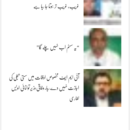
غریب، غریب تر ہوتا جا رہا ہے
“یہ سسٹم اب نہیں چلے گا”
آئی ایم ایف مخصوص اوقات میں سستی بجلی کی
اجازت نہیں دے رہا، وفاقی وزیر توانائی اویس
لغاری