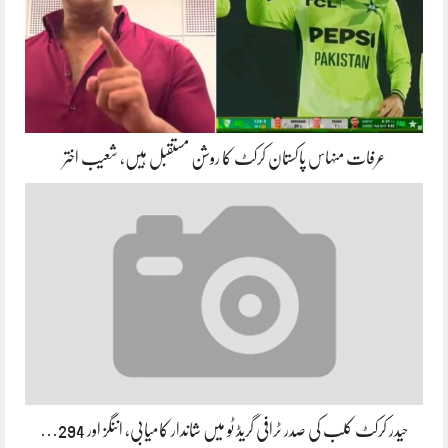
عرفات منہاس پاکستان کرکٹ کا روشن مستقبل ہیں، شعیب اختر
حیدر کرکٹ کلب کی صدر ٹرافی گریڈ ٹو میں شاندار کامیابی، اننگز اور 294…