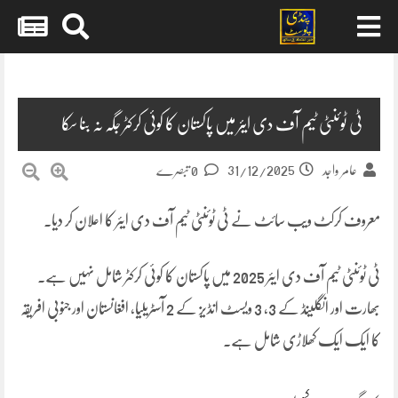
Skip
to
content
ٹی ٹوئنٹی ٹیم آف دی ایئر میں پاکستان کا کوئی کرکٹر جگہ نہ بنا سکا
31/12/2025
عامر واجد
0 تبصرے
معروف کرکٹ ویب سائٹ نے ٹی ٹوئنٹی ٹیم آف دی ایئر کا اعلان کر دیا۔
ٹی ٹوئنٹی ٹیم آف دی ایئر 2025 میں پاکستان کا کوئی کرکٹر شامل نہیں ہے۔
بھارت اور انگلینڈ کے 3، 3 ویسٹ انڈیز کے 2 آسٹریلیا، افغانستان اور جنوبی افریقہ
کا ایک ایک کھلاڑی شامل ہے۔