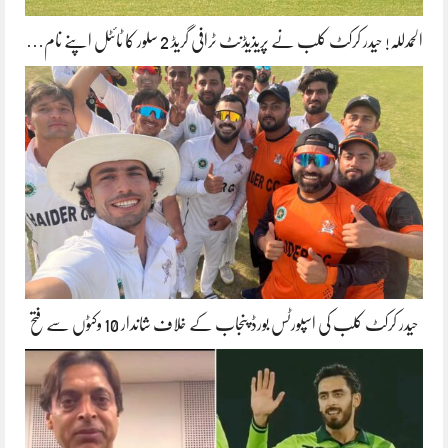
الحمدللہ! حیدر کرکٹ کلب نے پریذیڈنٹ ٹرافی گریڈ 2 سلور کا ٹائٹل اپنے نام…
حیدر کرکٹ کلب کی اسپورٹس بورڈ پنجاب کے خلاف شاندار 10 وکٹوں سے فتح