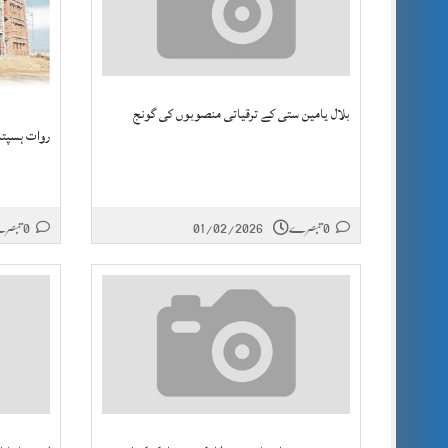
بلال یامین ستی کے ترقیاتی منصوبوں کی گونج
روات ہسپتا
0 تبصرے
01/02/2026
0 تبصرے