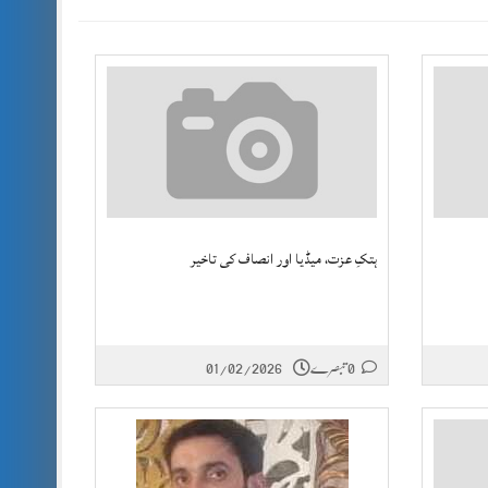
ہتکِ عزت، میڈیا اور انصاف کی تاخیر
0 تبصرے
01/02/2026