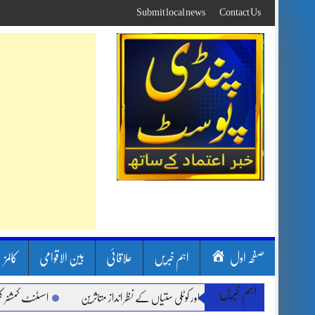
Skip
Submit local news
Contact Us
to
content
صفحہ اول
اہم خبریں
علاقائی
بین الاقوامی
کالمز
اہم خبریں
ن بارشیں، لینڈ سلائیڈنگ اور کوٹلی ستیاں کے نظر انداز متاثرین
اسسٹنٹ کمشنر کلرسیدا