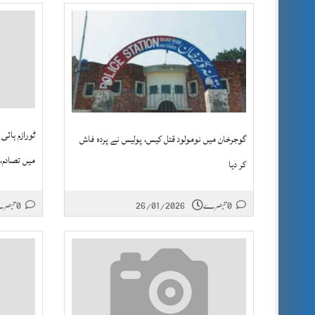
ٹورازم ہائی
گوجرخان میں نومولود قتل کیس، پولیس نے پردہ فاش
میں تصادم،
کر دیا
0 تبصرے
26/01/2026
0 تبصرے