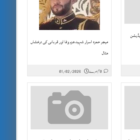
یڈیشن
میجر حمزہ اسرار شہید،عزم وفا اور قربانی کی درخشاں
مثال
0 تبصرے
01/02/2026