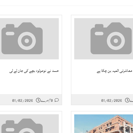
عاشرتی المیہ بن چکا ہے
حسد نے نومولود بچے کی جان لے لی
01/02/2026
0 تبصرے
01/02/2026