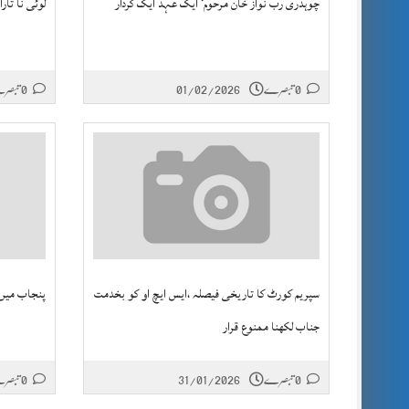
چوہدری رب نواز خان مرحوم‘ ایک عہد ایک کردار
لوئی نا تار
0 تبصرے
01/02/2026
0 تبصرے
‏سپریم کورٹ کا تاریخی فیصلہ ،ایس ایچ او کو بخدمت
پنجاب میں 2 فروری سے قومی پولیو مہم ش
جناب لکھنا ممنوع قرار
0 تبصرے
31/01/2026
0 تبصرے