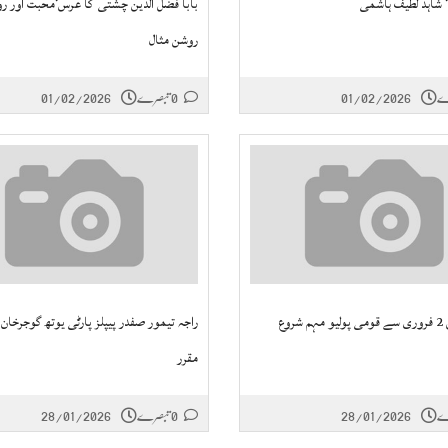
ا‘ شاہد لطیف ہاشمی
بابا فضل الدین چشتی ؒکا عرس‘محبت اور ر
روشن مثال
01/02/2026
0 تبصرے
01/02/2026
روع
راجہ تیمور صفدر پیپلز پارٹی یوتھ گوجرخان
مقرر
28/01/2026
0 تبصرے
28/01/2026