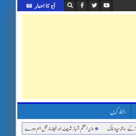
آج کا اخبار
رابطہ کریں
تھ سپردِ خاک
وزیر اعظم شہباز شریف اور فیلڈ مارشل اہم دورے پر سعودی عرب روانہ