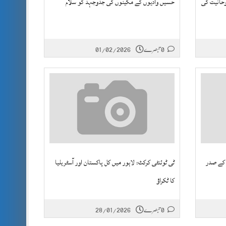
وحانیت کی
حسیں وادیوں کے مکینوں کی جدوجہد کو سلام
0 تبصرے
01/02/2026
 کے صدر
ٹی ٹوئنٹی کرکٹ: لاہور میں کل پاکستان اور آسٹریلیا
کا ٹکراؤ
0 تبصرے
28/01/2026