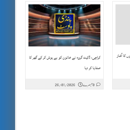
 کا آغاز
کراچی: ڈکیت گروہ نے خاتون کو بے ہوش کر کے گھر کا
صفایا کر دیا
0 تبصرے
26/01/2026