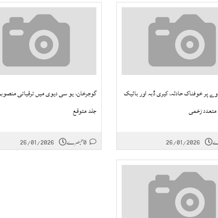
 وے پر خوفناک حادثہ، کیری ڈبہ اور بائیک
گوجرخان، یو سی دیوی میں ترقیاتی منصوبوں
 متعدد زخمی
جلد متوقع
26/01/2026
0 تبصرے
26/01/2026