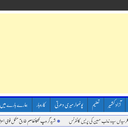
آزاد کشمیر
تعلیم
پوٹھوار میری دھرتی
کاروبار
ہمارے بارے میں
ں سیدہ زینب حسین کی پریس کانفرنس
شہید گر وپ کیپٹنعاصم طارق مکمل فوجی اعزاز کے سا