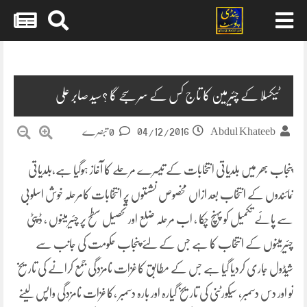
Skip
to
content
ٹیکسلا کے چئیرمین کا تاج کس کے سر سجے گا ؟سید صابر علی
04/12/2016
Abdul Khateeb
0 تبصرے
پنجاب بھر میں بلدیاتی انتخابات کے تیسرے مرحلے کا آغاز ہوگیا ہے،بلدیاتی
نمائندوں کے انتخاب بعد ازاں مخصوص نشستوں پر انتخابات کامرحلہ خوش اسلوبی
سے پائے تکمیل کو پہنچ چکا ، اب مرحلہ ضلع اور تحصیل سطح پر چئیرمینوں ، ڈپٹی
چئیرمینوں کے
انتخاب کا ہے جس کے لئے پنجاب حکومت کی جانب سے
شیڈول جاری کردیا گیا ہے جس کے مطابق کاغزات نامزدگی جمع کرانے کی تاریخ
نو اور دس دسمبر، سیکورٹنی کی تاریخ گیارہ اور بارہ دسمبر ،کاغزات نامزدگی واپس لینے