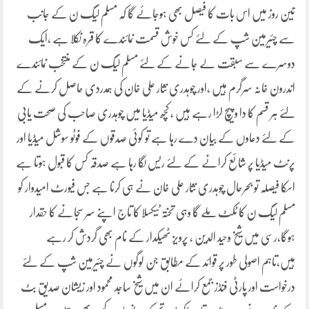
تین روز میں اس بات کا فیصل بھی ہوجائے گا کہ مسلم لیگ ن کے جانب
سے چئیرمین شپ کے لئے کس خوش قسمت نمائندے کا قرہ نکلا ہے ،ایک
دوسرے سے سبقت لے جانے کے لئے مسلم لیگ ن کے منتخب نمائندے
اندرون خانہ سرگرم ہیں ،اور چوہدری نثار علی خان کی ہمدردی حاصل کرنے کے
لئے ہر قسم کا دا وپیچ لڑا رہے ہیں ، کچھ میڈیا میں چوہدری صاحب کی صحت یابی
کے لئے دعاوں کے بیان دے رہا ہے تو کوئی صدقوں کے فوٹو سوشل میڈیا اور
پرنٹ میڈیا پر شائع کرانے کے لئے ریس لگا رہا ہے صدقہ کس کا قبول ہوتا ہے
اسکا فیصلہ تو بحرحال چوہدری نثار علی خان نے ہی کرنا ہے جس فیورٹ امیدوار کو
مسلم لیگ ن کا ٹکٹ ملے گا وہی تختہ ٹیکسلا کا تاج اپنے سر سجانے کا حقدار
ہوگا،رسی میں شیخ وحید الدین ، پرویز ٹھیکدار کے نام بھی گردش کر رہے
ہیں،تاہم اصولی طور پر قوائد کے مطابق جن لوگوں نے چئیرمین شپ کے لئے
درخواست اور پارٹی فنڈز جمع کرائے ان میں شیخ ساجد محمود اور زیشان صدیق بٹ