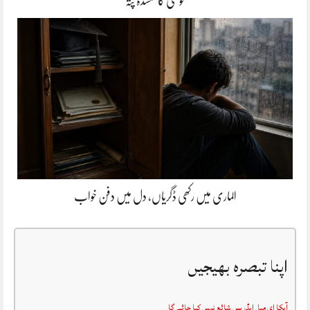
خوشی کا گمشدہ پتہ
الماری میں رکھی ڈگریاں، دل میں دفن خواب
اپنا تبصرہ بھیجیں
آپکا ای میل ایڈریس شائع نہیں کیا جائے گا