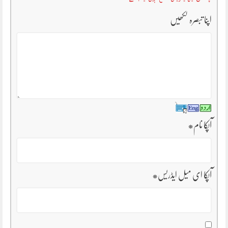
اپنا تبصرہ لکھیں
آپکا نام
*
آپکا ای میل ایڈریس
*