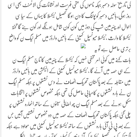
کی تاریخ سولہ دسمبر جبکہ ناموں کی حتمی فہرست اور نشانات کی الاٹمنٹ بھی اسی
روز ہوگی،بائیس دسمبر کو پولنگ کا دن ہوگا تحصیل ٹیکسلا کا یہاں کے سیاسی
احوال اور چئیرمین شپ کی دوڑ میں کون کون شامل ہونگے اور کون بنے گا تختہ
ٹیکسلا کا وارث ،ٹیکسلا میونسپل کمیٹی کے بائیس وارڈز میں مسلم
لیگ ن کو واضح
برتری حاصل ہے تو یہ
بات کہنے میں کوئی امر مخفی نہیں کہ ٹیکسلا کے چئیرمین کا تاج مسلم لیگ ن
کے ہی حصہ میں آئے گا ، ٹیکسلا میونسپل کمیٹی کے الیکشن میں بائیس وارڈز
میں مقابلہ کے بعد پاکستان تحریک انصاف نے دس نشستوں پر جبکہ مسلم لیگ
ن نے بارہ نشستوں پر کامیابی حاصل کی تھی جبکہ مخصوص نشستوں پر انتخابات
مکمل ہونے کے بعد مسلم لیگ ن چھ اضافی سیٹوں کے ساتھ اٹھارہ نشستوں پر
چلی گئی جبکہ پاکستان تحریک انصاف کے حصہ میں دو مخصوص نشستیں آئیں جس
کے بعد پی ٹی آئی بارہ نشستوں کے ساتھ ٹیکسلا میونسپل کمیٹی میں موجود ہے جبکہ