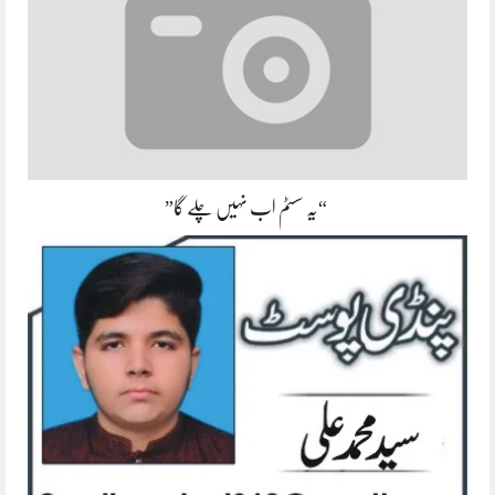
“یہ سسٹم اب نہیں چلے گا”