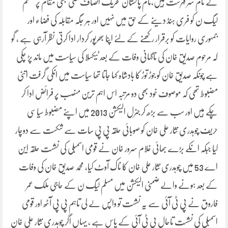
کے نام سر فہرست ہیں،تام پاکستان تحریک انصاف کسی بھی مقام پر مسلم
لیگ ن کو فری ہنڈ دینے کے حق میں نہیں اور ہر جگہ مقابلہ کی فضاء اور
جمہوری روایات کو برقرار رکھنے کے لئے اپنا بھرپور کردار ادا کرتی نظر آرہی ہے ، گو
کہ مرحوم صدیق خان کی ناگہانی وفات کے بعد ٹیکسلا کی سیاست میں ماند پڑ چکی
ہے چونکہ صدیق خان کو جوڑ توڑ کا بادشاہ کہا جاتا تھا سیاست میں انکی گرفت اتنی
مضبوط تھی کہ موصوف خود بھی دو مرتبہ اس اہم ترین منصب پر فرائض ادا کر
چکے ہیں اور سب سے بڑھ کر جنرل الیکشن 2013 میں اپنے مضبوط سیاسی
حریف چوہدری نثار علی خان کو صوبائی حلقہ پی پی سات سے شکست سے دوچار
کیا جبکہ انکے بڑے بھائی غلام سرور خان نے قومی اسمبلی کی نشست حلقہ این
اے 53 میں چوہدری نثار علی خان کا ناک آوٹ کیا، محمد صدیق خان کی وفات
کے بعد ہونے والے ضمنی الیکشن میں مسلم لیگ ن کے حاجی ملک عمر
فاروق نے پی ٹی آئی سے یہ نشست تو واپس لے لی تاہم پی پی آٹھ اور قومی
اسمبلی کی نشست تاحال پی ٹی آئی کے پاس ہے ، یہاں اگر چوہدری نثار علی خان