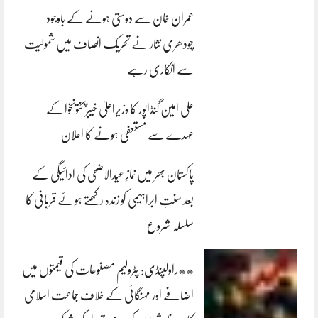
عمران خان سے دوستی ہونے کے باوجود
چودھری نثار نے تحریک انصاف میں شمولیت
سے انکاری رہے
علی امین گنڈاپور کا وزیراعلیٰ خیبرپختونخوا کے
عہدے سے مستعفی ہونے کا اعلان
پاکستان بھر میں نمازِ عیدالاضحی کی ادائیگی کے
بعد سنتِ ابراہیمی کو زندہ رکھتے ہوئے قربانی کا
سلسلہ شروع
**راولپنڈی: پٹرولیم مصنوعات کی قیمتوں میں
اضافے اور مہنگائی کے خلاف جماعت اسلامی