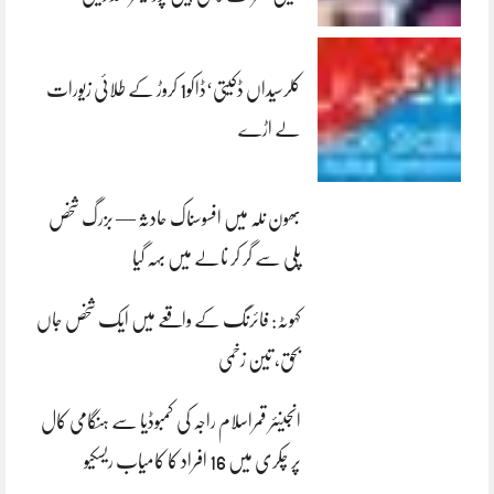
کلرسیداں ڈکیتی‘ڈاکو1 کروڑ کے طلائی زیورات
لے اڑے
بھون نلہ میں افسوسناک حادثہ — بزرگ شخص
پلی سے گر کر نالے میں بہہ گیا
کہوٹہ: فائرنگ کے واقعے میں ایک شخص جاں
بحق، تین زخمی
انجینئر قمراسلام راجہ کی کمبوڈیا سے ہنگامی کال
پر چکری میں 16 افراد کا کامیاب ریسکیو