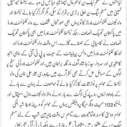
کیا جنہوں نے مسلم لیگ ن کو بحرحال اچھا نتیجہ دیا جس کی وجہ سے ٹیکسلا میونسپل
کمیٹی میں مسلم لیگ ن اپنی برتری برقرار رکھ سکی، مگر اگر زکر کیا جائے ٹیکسلا اور
واہ کینٹ کنٹونمنٹ بورڈز کا تو یہاں بھی صورتحال مختلف ہے واہ کنٹونمنٹ بورڈ
میں پاکستان تحریک انصاف ، جبکہ ٹیکسلا کنٹونمنٹ بورڈ میں بھی پاکستان تحریک
انصاف نے کامیابی کے جھنڈے گاڑے ، اس وقت واہ کنٹونمنٹ بورڈ اور
ٹیسکلا کنٹونمنٹ بورڈ میں وائس پریذیڈنٹ کے سیٹ پر پی ٹی آئی کے حاجی امجد
کامشیری اور سردار سید ڑجا شاہ آف مارگلہ براجمان ہیں،اور کنٹونمنٹ بورڈ کی سطح پر
لوگوں کے مسائل حل کرتے بھی نظر آرہے ہیں ،چوہدری نثار علی خان کی واہ
ٹیکسلا کے عوام پر نوازشات کا زکر کیا جائے تو موصوف نے یہان سے ہارنے
کے باوجود اربوں روپے کی لاگت سے یار ہونے والا واہ کینٹ جنرل ہسپتال اور
ریسکیو 1122 سمیت دیگر میگا پروجیکٹس یہاں کے عوام کو دیئے جو بلا شبہ انکی
عوام دوستی کا منہ بولتا ثبوت ہے،تاہم س وقت چئیرمین شپ کے لئے مسلم
لیگ ن کے حلقوں میں مشاورتی عمل جاری ہے جبکہ پی ٹی آئی بھی اپنی