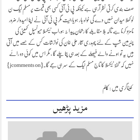
صف بندی کرتی نظر آرہی ہے کیونکہ پی ٹی آئی کسی بھی قیمت پر مسلم لیگ ن
کو کھلا میدان نہیں دے گی خواہ ہار ہو یا جیت مگر پی ٹی آئی نے اپنا امیدوار ضرور
نامزد کرنا ہے تاکہ بلا مقابلے کا رجحان پیدا نہ ہو،اب ٹیکسلا میونسپل کمیٹی کی
چئیرمین شپ کے لئے چوہدری نثار علی خان کی نوازشات کس کے حصے میں آتی
ہیں یہ تو ہونے والے فیصلے کے بعد ہی پتا چلے گا ، مگر اس میں کوئی دو رائے
نہیں کہ تختہ ٹیکسلا کا تاج مسلم لیگ کے سر ہی سجے گا۔{jcomments on}
کیٹاگری میں :
کالم
مزید پڑھیں