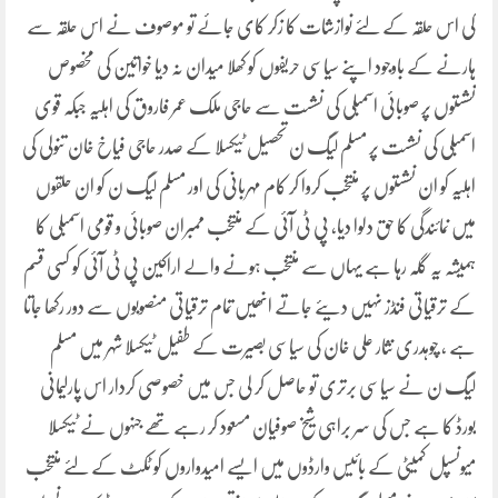
کی اس حلقہ کے لئے نوازشات کا زکر کای جائے تو موصوف نے اس حلقہ سے
ہارنے کے باوجود اپنے سیاسی حریفوں کو کھلا میدان نہ دیا خواتین کی مخصوص
نشستوں پر صوبائی اسمبلی کی نشست سے حاجی ملک عمر فاروق کی اہلیہ جبکہ قوی
اسمبلی کی نشست پر مسلم لیگ ن تحصیل ٹیکسلا کے صدر حاجی فیاخ خان تنولی کی
اہلیہ کو ان نشستوں پر منتخب کروا کر کام مہربانی کی اور مسلم لیگ ن کو ان حلقوں
میں نمائندگی کا حق دلوا دیا، پی ٹی آئی کے منتخب ممبران صوبائی و قومی اسمبلی کا
ہمیشہ یہ گلہ رہا ہے یہاں سے منتخب ہونے والے اراکین پی ٹی آئی کو کسی قسم
کے ترقیاتی فنڈز نہیں دیئے جاتے انھیں تمام ترقیاتی منصوبوں سے دور رکھا جاتا
ہے ، چوہدری نثار علی خان کی سیاسی بصیرت کے طفیل ٹیکسلا شہر میں مسلم
لیگ ن نے سیاسی برتری تو حاصل کر لی جس میں خصوصی کردار اس پارلیمانی
بورڈ کا ہے جس کی سر براہی شیخ صوفیان مسعود کر رہے تھے جنہوں نے ٹیکسلا
میونسپل کمیٹی کے بائیس وارڈوں میں ایسے امیدواروں کو ٹکٹ کے لئے منتخب