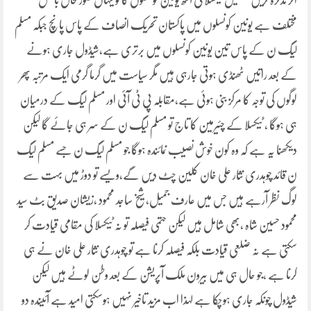
اگر تذکرہ کریں تحصیل ٹیکسلا کی آٹھ یونین کونسلوں کا تو یہاں صورتحال بالکل
مختلف ہے یونین کونسلوں میں پاکستان تحریک انصاف کے پاس پانچ جبکہ مسلم
لیگ ن کے پاس تین یونین کونسلوں میں برتری ہے،شیڈول جاری ہونے
کے بعد راتیں ٹھنڈی ہوتی جارہی ہیں مگر سیاست میں گرما گرمی ایک مرتبہ پھر
لوگوں کی توجہ کا مرکز بنی ہوئی ہے،مقابلہ پی ٹی آئی اور مسلم لیگ کے درمیان
ہی ہوگا ، ٹیکسلا کے چئیرمین کا تاج تو مسلم لیگ ن کے سر ہی جائے گا لیکن
دیکھنا یہ ہے کہ وہ کون خوش نصیب نمائندہ ہوگا جو مسلم لیگ ن جسے مسلم لیگ
ن قائد چوہدری نثار علی خان کلین چٹ دیں گے،ویسے تو دوڑ میں بہت سے
لوگ نظر آرہے ہیں جس میں عارف جمیل، شیخ ساجد محمود ،زیشان صدیق بٹ سید
محمود حسین شاہ ،بھی شامل ہیں لیکن حتمی فیصلہ تو نہ ٹیکسلا کی مقامی قیادت کر
سکتی ہے نہ ضلعی قیادت بلکہ فیصلہ کرنا ہے تو چوہدری نثار علی خان نے ہی
کرنا ہے ،جو حال ہی میں بیرون ملک آپریشن کے بعد وطن لوٹے ہیں لیکن
شیڈول چونکہ جاری ہوچکا ہے لہذا اب مزید تاخیر نہیں ہوسکتی امید ہے آئیندہ دو