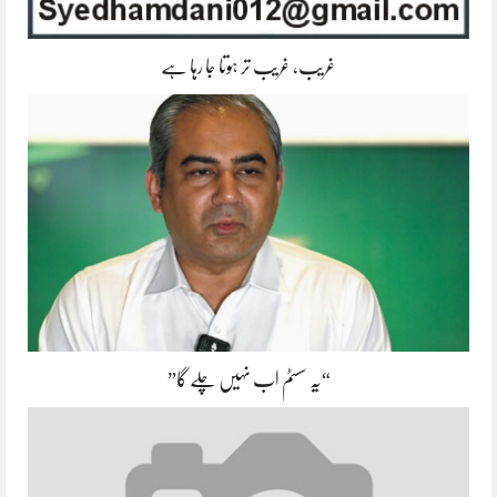
غریب، غریب تر ہوتا جا رہا ہے
“یہ سسٹم اب نہیں چلے گا”