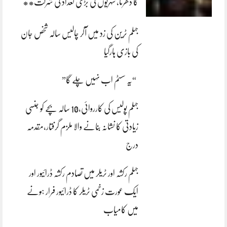
کا دھرنا، شہریوں کی بڑی تعداد کی شرکت**
جہلم ٹرین کی زد میں آکر چالیس سالہ شخص جان
کی بازی ہارگیا
“یہ سسٹم اب نہیں چلے گا”
جہلم پولیس کی کارروائی،10 سالہ بچے کو جنسی
زیادتی کا نشانہ بنانے والا ملزم گرفتار،مقدمہ
درج
جہلم رکشہ اور ٹریلر میں تصادم رکشہ ڈرائیور اور
ایک عورت زخمی ٹریلر کا ڈرائیور فرار ہونے
میں کامیاب