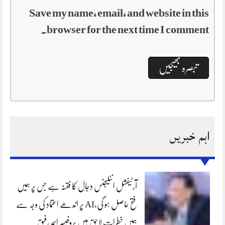
Save my name, email, and website in this
browser for the next time I comment.
اہم خبریں
آرٹیفشل انٹلیجنس دجال کا فتنہ ہے جس پر ہمیں
فتح حاصل ہو گی،AI پر اندھے اعتماد کی وجہ سے
ہمیں خطرات لاحق ہیں پروفیسر احمد رفیق