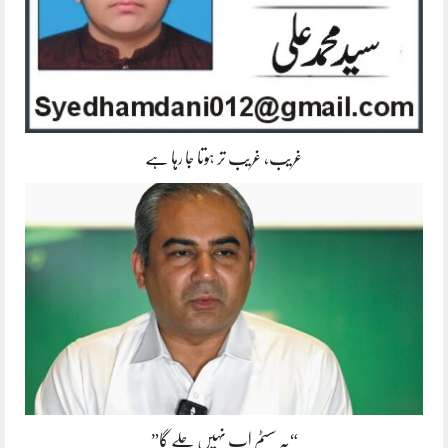
غریب، غریب تر ہوتا جا رہا ہے
“یہ سسٹم اب نہیں چلے گا”