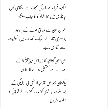
انجینئر قمراسلام راجہ کی کمبوڈیا سے ہنگامی کال
پر چکری میں 16 افراد کا کامیاب ریسکیو
عمران خان سے دوستی ہونے کے باوجود
چودھری نثار نے تحریک انصاف میں شمولیت
سے انکاری رہے
علی امین گنڈاپور کا وزیراعلیٰ خیبرپختونخوا کے
عہدے سے مستعفی ہونے کا اعلان
پاکستان بھر میں نمازِ عیدالاضحی کی ادائیگی کے
بعد سنتِ ابراہیمی کو زندہ رکھتے ہوئے قربانی کا
سلسلہ شروع