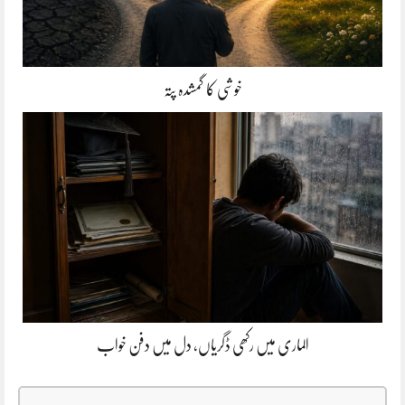
خوشی کا گمشدہ پتہ
الماری میں رکھی ڈگریاں، دل میں دفن خواب