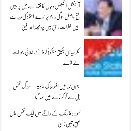
آرٹیفشل انٹلیجنس دجال کا فتنہ ہے جس پر ہمیں
فتح حاصل ہو گی،AI پر اندھے اعتماد کی وجہ سے
ہمیں خطرات لاحق ہیں پروفیسر احمد رفیق
کلرسیداں ڈکیتی‘ڈاکو1 کروڑ کے طلائی زیورات
لے اڑے
بھون نلہ میں افسوسناک حادثہ — بزرگ شخص
پلی سے گر کر نالے میں بہہ گیا
کہوٹہ: فائرنگ کے واقعے میں ایک شخص جاں
بحق، تین زخمی