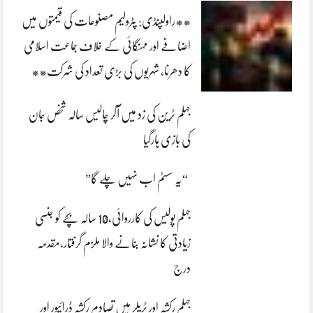
**راولپنڈی: پٹرولیم مصنوعات کی قیمتوں میں
اضافے اور مہنگائی کے خلاف جماعت اسلامی
کا دھرنا، شہریوں کی بڑی تعداد کی شرکت**
جہلم ٹرین کی زد میں آکر چالیس سالہ شخص جان
کی بازی ہارگیا
“یہ سسٹم اب نہیں چلے گا”
جہلم پولیس کی کارروائی،10 سالہ بچے کو جنسی
زیادتی کا نشانہ بنانے والا ملزم گرفتار،مقدمہ
درج
جہلم رکشہ اور ٹریلر میں تصادم رکشہ ڈرائیور اور