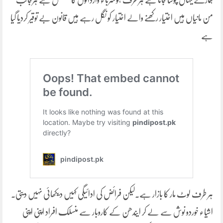
ہمارے یہاں چوسا جاتا ہے ہر طرف ہوشرباء وارداتوں کا تسلسل ہے ہرجانب
من مانیاں ہیں اختیار رکھنے والے اختیار کو نگل رہے ہیں قانون بے توقیر کردیا گیا
ہے
ہر طرف لوٹ مار کا بازار ہے۔لیکن فرائض کی ادائیگی کہیں دیکھائی نہیں دیتی۔
اشیاء خوردو نوش سے لے کر ایندھن کے کاروبار سے منسلک افراد اپنی اپنی