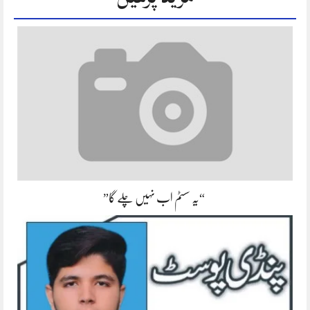
“یہ سسٹم اب نہیں چلے گا”