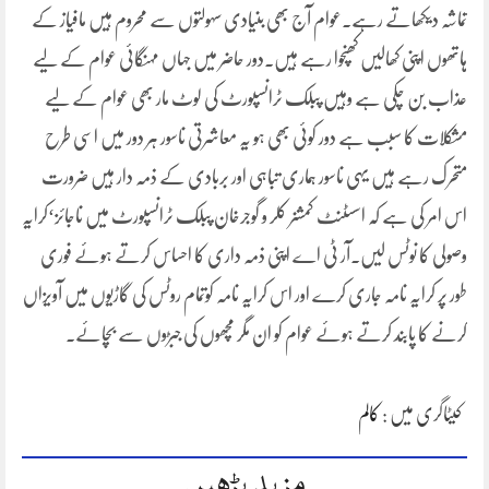
تماشہ دیکھاتے رہے۔عوام آج بھی بنیادی سہولتوں سے محروم ہیں مافیاز کے
ہاتھوں اپنی کھالیں کھنچوا رہے ہیں۔دور حاضر میں جہاں مہنگائی عوام کے لیے
عذاب بن چکی ہے وہیں پبلک ٹرانسپورٹ کی لوٹ مار بھی عوام کے لیے
مشکلات کا سبب ہے دور کوئی بھی ہو یہ معاشرتی ناسور ہر دور میں اسی طرح
متحرک رہے ہیں یہی ناسور ہماری تباہی اور بربادی کے ذمہ دار ہیں ضرورت
اس امر کی ہے کہ اسسٹنٹ کمشنر کلر و گوجرخان پبلک ٹرانسپورٹ میں ناجائز‘کرایہ
وصولی کا نوٹس لیں۔آر ٹی اے اپنی ذمہ داری کا احساس کرتے ہوئے فوری
طور پر کرایہ نامہ جاری کرے اور اس کرایہ نامہ کوتمام روٹس کی گاڑیوں میں آویزاں
کرنے کا پابند کرتے ہوئے عوام کو ان مگر مچھوں کی جبڑوں سے بچائے۔
کیٹاگری میں :
کالم
مزید پڑھیں