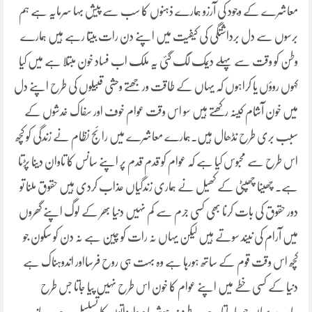
معاشرے کے وجود کی آرزو ہمارے ذہنوں کا سب سے پیش بہا سرمایہ ہے ہم
برسوں سے دل برداشتگی کی کیفیت میں اپنے دن رات بیتا رہے ہیں ہمارے
وطن کو وقت سے پہلے دیمک لگ گئی یہ ملک اب فساد خون مبتلا ہے میں کیا
کہوں روؤں یا کراہوں کہ یہاں کے طاقت ور جھتے وحشی قبیلوں کی طرح اپنے دل
میں خون آشام کینہ رکھتے ہیں سو اس وقت عوام خوف اور سفاک خدشوں کے
سبب بری طرح نڈھال ہیں۔ہمارے معاشرے میں رائج نظام نے زندگی کو کچھ
اس طرح سے محبوس کیا ہے کہ عوام کو قدم قدم پر اپنے سانس کا تاوان دینا پڑتا
ہے۔ چھینا چھپٹی کے کھیل نے ہماری زندگیاں عذاب کردی ہیں حقوق ملنا تو
دور حقوق کی بات کرنا بھی کسی جرم سے کم نہیں دنیا بھر کے لوگ اپنے گھروں
میں آرام کی نیند سوتے ہیں لیکن یہاں نہ رات کو چین ہے نہ دن کو سکون جو
کچھ اس وقت قوم کے ساتھ ہورہا ہے وہ بہت ہی روح فرسااور اندوہناک ہے
دنیا کے کسی خطے میں اپنے عوام کا خون اس طرح نہیں پیا جاتا جس طرح