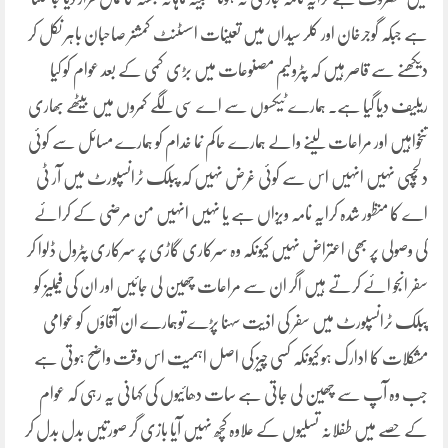
ہے جبکہ گوجرخان اور کلر سیداں میں تعینات اسسٹنٹ کمشنر صاحبان باہر نکل کر
دیکھنے سے قاصر ہیں کہ پٹرولیم مصنوعات میں بڑی کمی کے بعد عوام کو کیا
ریلیف دیا گیا ہے۔ ہمارے ٹیکسوں سے اے سی لگے کمروں میں بیٹھے بھاری
تنخواہیں اور مراعات لینے والے ہمارے حاکم نما خدام کو ہمارے مسائل سے کوئی
دلچسپی نہیں انہیں اس سے کوئی غرض نہیں کہ پبلک ٹرانسپورٹ میں آر ٹی
اے کا منظور شدہ کرایہ نامہ ویزاں ہے یا نہیں انہیں من مرضی کے کرائے
کی وصولی پر بھی اعتراض نہیں کیونکہ وہ سرکاری گاڑی پر سرکاری پٹرول ڈلوا کر
سفر انجو ائے کرتے ہیں اگر ان سے مراعات چھین لی جائیں اور ان کی فیملیز کو
پبلک ٹرانسپورٹ میں سفر کی اذیت سہنا پڑے توہمارے ان آقاؤں کو عوامی
مشکلات کا ادارک ہو کیونکہ کسی چیز کی اصل اہمیت اس وقت واضح ہوتی ہے
جب وہ آپ سے چھین لی جاتی ہے سات دھائیوں کی کہانی یہ رہی کہ عوام
کے حصے میں طفلانہ تسلیوں کے علاوہ کچھ نہیں آیا بازی گر صورتیں بدل بدل کر