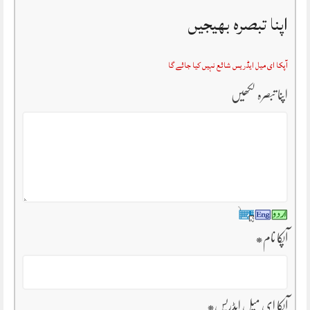
اپنا تبصرہ بھیجیں
آپکا ای میل ایڈریس شائع نہیں کیا جائے گا
اپنا تبصرہ لکھیں
آپکا نام
*
آپکا ای میل ایڈریس
*