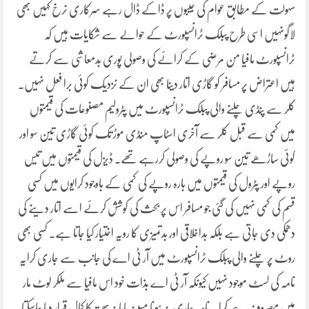
سہولت کے مطابق عوام کی جیبوں پر ڈاکے ڈال رہے سرکاری نرخ کہیں بھی
لاگونہیں اسی طرح پبلک ٹرانسپورٹ کے حوالے سے شکایات ہیں کہ
ٹرانسپورٹ مافیا من مرضی کے کرائے کی وصولی پوری بدمعاشی سے کرتے
ہیں اعتراض پر مسافر کو گاڑی اتار دینا بھی ان کے نزدیک کوئی برا فعل نہیں۔
کلر سے پنڈی چلنے والی پبلک ٹرانسپورٹ میں پٹرولیم مصنوعات کی قیمتوں
میں کمی سے قبل کلر سے آخری اسٹاپ منڈی موڑ تک کوئی گاڑی تین سو اور
کوئی ساڑھے تین سو روپے کی وصولی کررہے تھے۔ ڈیزل کی قیمتوں میں تیس
روپے اور پٹرول کی قیمتوں میں بارہ روپے کی کمی کے باوجود کرایوں میں کسی
قسم کی کمی نہیں کی گئی جو مسافر اس پر بحث کی کوشش کرئے اسے اتار دینے کی
دھمکی دی جاتی ہے بلکہ بداخلاقی اور بدتمیزی کا رویہ اختیار کیا جاتا ہے۔ کسی بھی
روٹ پر چلنے والی پبلک ٹرانسپورٹ میں آر ٹی اے کی جانب سے جاری کرایہ
نامہ کی لسٹ موجود نہیں کیونکہ آر ٹی اے بذات خود اس مافیا سے ملکر لوٹ مار
میں مصروف ہے کرایہ نامہ جاری نہ ہونا مبینہ ماہانہ بھتہ کا کمال قرار دیا جاسکتا