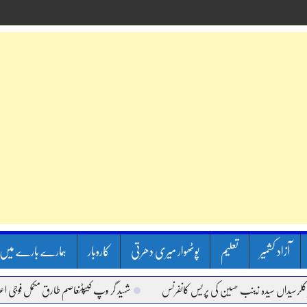
آزاد کشمیر
تعلیم
پوٹھوار میری دھرتی
کاروبار
ہمارے بارے میں
اں سیدہ زینب حسین کی پریس کانفرنس
شہید گر وپ کیپٹنعاصم طارق مکمل فوجی اعزاز کے س