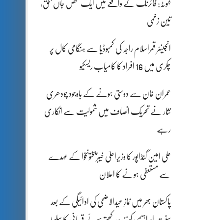
کہوٹہ: فائرنگ کے واقعے میں ایک شخص جاں بحق،
تین زخمی
انجینئر قمراسلام راجہ کی کمبوڈیا سے ہنگامی کال پر
چکری میں 16 افراد کا کامیاب ریسکیو
عمران خان سے دوستی ہونے کے باوجود چودھری
نثار نے تحریک انصاف میں شمولیت سے انکاری
رہے
علی امین گنڈاپور کا وزیراعلیٰ خیبرپختونخوا کے عہدے
سے مستعفی ہونے کا اعلان
پاکستان بھر میں نمازِ عیدالاضحی کی ادائیگی کے بعد
سنتِ ابراہیمی کو زندہ رکھتے ہوئے قربانی کا سلسلہ