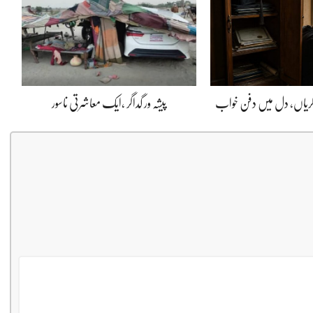
ڈگریاں، دل میں دفن خواب
پیشہ ور گداگر ،ایک معاشرتی ناسور