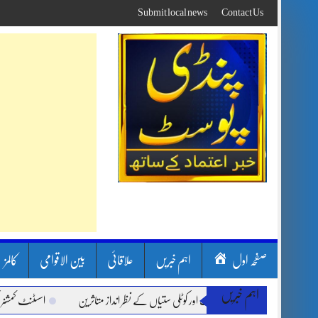
Skip
Submit local news
Contact Us
to
content
صفحہ اول
اہم خبریں
علاقائی
بین الاقوامی
کالمز
اہم خبریں
ن بارشیں، لینڈ سلائیڈنگ اور کوٹلی ستیاں کے نظر انداز متاثرین
اسسٹنٹ کمشنر کلرسید