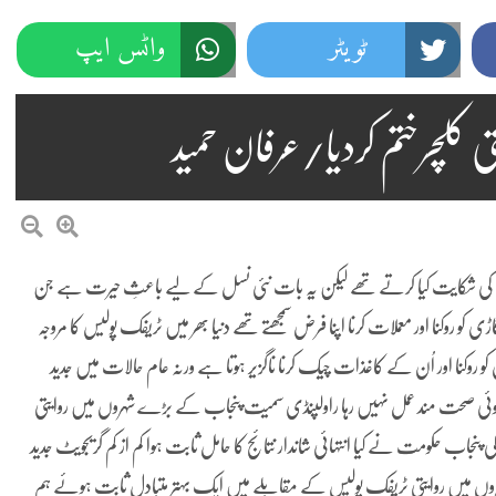
ٹویٹر
واٹس ایپ
کلچرختم کردیا/عرفان حمید
ک کی شکایت کیا کرتے تھے لیکن یہ بات نئی نسل کے لیے باعثِ حیرت ہے جن
 کو روکنا اور معملات کرنا اپنا فرض
سمجھتے تھے دنیا بھر میں ٹریفک پولیس کا مروجہ
وکنا اور اُن کے کاغذات چیک کرنا ناگزیر ہوتا ہے ورنہ عام حالات میں جدید
کوئی صحت مند عمل نہیں رہا راولپنڈی سمیت پنجاب کے بڑے شہروں میں روایتی
نجاب حکومت نے کیا انتہائی شاندار نتائج کا حامل ثابت ہوا کم از کم گریجویٹ جدید
ے شہروں میں روایتی ٹریفک پولیس کے مقابلے میں ایک بہتر متبادل ثابت
ہوئے ہم