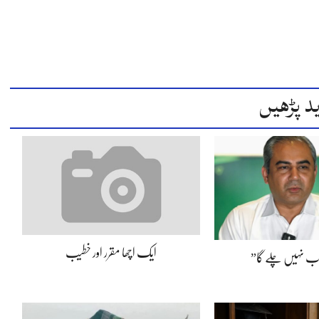
د پڑھیں
ایک اچھا مقرر اور خطیب
اب نہیں چلے گا”