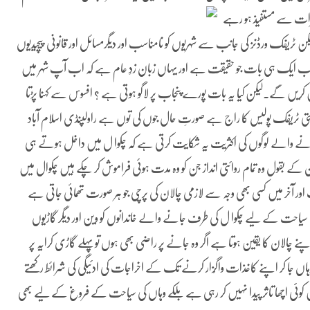
ات سے مستفیذ ہو رہے
ٹریفک ورڈنز کی جانب سے شہریوں کو نامناسب اور دیگرمسائل اور قانونی پیچیدیوں
ہے اب ایک ہی بات جو حقیقت ہے اور یہاں زبان زدِ عام ہے کہ اب آپ شہر میں
یں گے۔لیکن کیا یہ بات پورے پنجاب پر لاگو ہوتی ہے ؟ افسوس سے کہنا پڑتا
ی ٹریفک پولیس کا راج ہے صورتِ حال جوں کی توں ہے راولپنڈی اسلام آباد
انے والے لوگوں کی اکثریت یہ شکایت کرتی ہے کہ چکوا ل میں داخل ہوتے ہی
 کے بقول وہ تمام روائتی انداز جن کو وہ مدت ہوئی فراموش کر چکے ہیں چکوال میں
نگ اور آخر میں کسی بھی وجہ سے لازمی چالان کی پرچی جو ہر صورت تھمائی جاتی ہے
احت کے لیے چکوا ل کی طرف جانے والے خاندانوں کو وین اور دیگر گاڑیوں
پنے چالان کا یقین ہوتا ہے اگر وہ جانے پر راضی بھی ہوں توپہلے گاڑی کرایہ پر
وہاں جا کر اپنے کاغذات واگُزار کرنے تک کے اخراجات کی ادئیگی کی شرائط رکھتے
ئی اچھا تاثر پیدا نہیں کر رہی ہے بلکے وہاں کی سیاحت کے فروغ کے لیے بھی