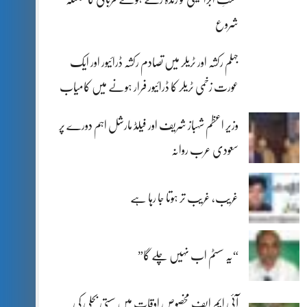
شروع
جہلم رکشہ اور ٹریلر میں تصادم رکشہ ڈرائیور اور ایک
عورت زخمی ٹریلر کا ڈرائیور فرار ہونے میں کامیاب
وزیر اعظم شہباز شریف اور فیلڈ مارشل اہم دورے پر
سعودی عرب روانہ
غریب، غریب تر ہوتا جا رہا ہے
“یہ سسٹم اب نہیں چلے گا”
آئی ایم ایف مخصوص اوقات میں سستی بجلی کی