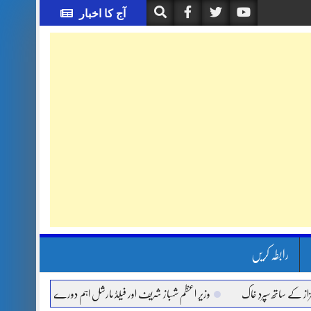
آج کا اخبار
رابطہ کریں
اتھ سپردِ خاک
وزیر اعظم شہباز شریف اور فیلڈ مارشل اہم دورے پر سعودی عرب روانہ