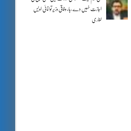
اجازت نہیں دے رہا، وفاقی وزیر توانائی اویس
لغاری