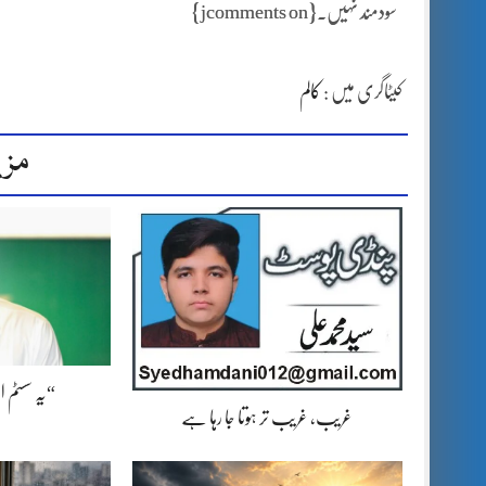
سودمند نہیں۔{jcomments on}
کیٹاگری میں :
کالم
مزی
“یہ سسٹم 
غریب، غریب تر ہوتا جا رہا ہے