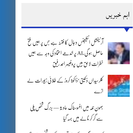
اہم خبریں
آرٹیفشل انٹلیجنس دجال کا فتنہ ہے جس پر ہمیں فتح
حاصل ہو گی،AI پر اندھے اعتماد کی وجہ سے ہمیں
خطرات لاحق ہیں پروفیسر احمد رفیق
کلرسیداں ڈکیتی‘ڈاکو1 کروڑ کے طلائی زیورات لے
اڑے
بھون نلہ میں افسوسناک حادثہ — بزرگ شخص پلی
سے گر کر نالے میں بہہ گیا