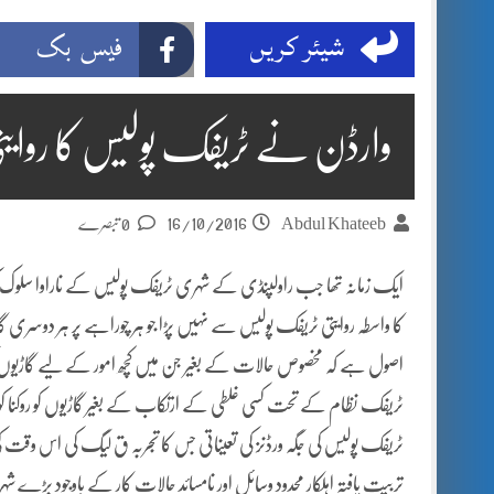
شیئر کریں
فیس بک
وارڈن نے ٹریفک پولیس کا روایتی 
16/10/2016
Abdul Khateeb
0 تبصرے
ایک زمانہ تھا جب راولپنڈی کے شہری ٹریفک پولیس کے ناراوا سلو
کا واسطہ روایتی ٹریفک پولیس سے نہیں پڑا جو ہر چوراہے پر ہر دوسری گاڑی
اصول ہے کہ مخصوص حالات کے بغیر جن میں کچھ امور کے لیے گاڑیوں کو ر
ٹریفک نظام کے تحت کسی غلطی کے ارتکاب کے بغیر گاڑیوں کو روکنا 
ٹریفک پولیس کی جگہ ورڈنز کی تعیناتی جس کا تجربہ ق لیگ کی اس وقت کی پ
تربیت یافتہ اہلکار محدود وسائل اور نامسائد حالاتِ کار کے باوجود بڑ