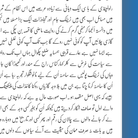
راولپنڈی کے باسی ایک دہائی سے زیادہ عرصے میں اس نظام کے ثمر
ہیں مسائل اب بھی ہیں ٹریفک جام اور تجاوزات ایک بڑا مسلۂ ہیں لیکن 
میں دانستہ اُلجھا کرمُٹھی گرم کرنے کی روایت ماضی کا قصہ بن چکی 
گاڑی چلائیں آپ کو کوئی نہیں روکے گا جب تک آپ کوئی غلطی نہیں کر
ہے ایسا نہیں ہے ہمارے قریبی ہمسایہ ضلع چکوال جہاں اب تک روایت
سے سیاحت کی غرض سے کلر کہار کٹاس راج کے مندر اور کھیوڑا کان ج
وہاں کی ٹریفک پولیس سے سامنہ اُن کے لیے ناخوشگوار تجربہ رہا ہے اُن
اُن کا سامنہ کرنا پڑتا ہے جن میں بلا وجہ گاڑیاں روکنا کاغذات کی چیکی
جیسے کہ یہی اصل مقصد ہو ۔اب صورتِ حال یہ ہے کہ راولپنڈی سے سی
والے اول تو صاف انکار کردیتے ہیں کیونکہ اُن کو بغیر کسی وجہ کے بھی ا
لے کر جانے والوں سے چالان کی رقم اور پھر کسی اور تاریخ میں دوبارہ 
ہیں یہ بات نہ صرف مہمان کی حیثیت سے آئے سیاحوں کے دلوں میں کو