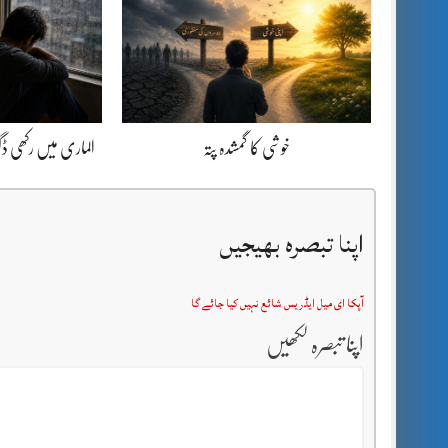
خوشی کا گمشدہ پتہ
الماری میں رکھی 
اپنا تبصرہ بھیجیں
آپکا ای میل ایڈریس شائع نہیں کیا جائے گا
اپنا تبصرہ لکھیں