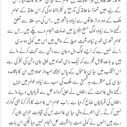
ہو گا۔ حلقہ 49میں ہر انتخابات میں عوام نے سیاسی شعور کا ثبوت دیا ۔اس
کے لیے ہمیں تھوڑا سا علاقہ کی تاریخ پر نظر ڈالنا ہو گی کہ اس علاقہ کے عوام
ملک کے دور دراز علاقوں سے زیادہ باشعور ہیں ۔اس کی وجہ حلقہ سے تعلق
رکھنے والے زیادہ لوگ مسلح افواج میں خدمات انجام دے چکے ہیں ۔جس سے
عوام شعوری طور پر زیادہ مثبت سوچ کے حامل ہیں اس میں کوئی دوسری
رائے نہیں ہے کہ ایسے لوگ دل و جان سے وطن سے محبت کرنے والے
ہیں یہ بات قابل فخر ہے کہ ایک بڑی تعداد میں اپنی جان وطن کی نظر کی ہے
اس انتخاب میں سیاسی جماعتوں کے پاس اچھے امیدوار موجود ہیں جن کا باقاعدہ
سیاسی پس منظر ہے،بدقسمتی سے ملک کی سب سے زیادہ عوام میں جڑیں
رکھنے والی جماعت کے رہنماؤں نے اپنی کردارو عمل سے قربانیاں دینے والے
رہنماؤں کی قربانیاں ضائع کر دیا ہے ۔اب عوام اس جماعت کا ذکر کرنا بھی گواراہ
نہیں کرتے ۔نئی ابھرنے والی سیاسی جماعت جس کی قیادت عمران خان کر
رہے ہیں انہوں نے کوئی بہت بڑا مثبت عمل انجام نہیں دیا لیکن اس بات