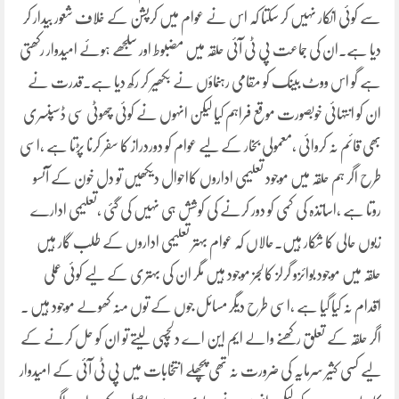
سے کوئی انکار نہیں کر سکتا کہ اس نے عوام میں کرپشن کے خلاف شعور بیدار کر
دیا ہے۔ان کی جماعت پی ٹی آئی حلقہ میں مضبوط اور سلجھے ہوئے امیدوار رکھتی
ہے گو اس ووٹ بینک کو مقامی رہنماؤں نے بکھیر کر رکھ دیا ہے۔قدرت نے
ان کو انتہائی خوبصورت موقع فراہم کیا لیکن انہوں نے کوئی چھوٹی سی ڈسپنسری
بھی قائم نہ کروائی ،معمولی بخار کے لیے عوام کو دوردراز کا سفر کرنا پڑتا ہے ،اسی
طرح اگر ہم حلقہ میں موجود تعلیمی اداروں کااحوال دیکھیں تو دل خون کے آنسو
روتا ہے ،اساتذہ کی کمی کو دور کرنے کی کوشش ہی نہیں کی گئی ،تعلیمی ادارے
زبوں حالی کا شکار ہیں۔حالاں کہ عوام بہتر تعلیمی اداروں کے طلب گار ہیں
حلقہ میں موجود بوائزو گرلز کالجز موجود ہیں مگر ان کی بہتری کے لیے کوئی عملی
اقدام نہ کیا گیا ہے ،اسی طرح دیگر مسائل جوں کے توں منہ کھولے موجود ہیں ۔
اگر حلقہ کے تعلق رکھنے والے ایم این اے دلچسپی لیتے تو ان کو حل کرنے کے
لیے کسی کثیر سرمایہ کی ضرورت نہ تھی پچھلے انتخابات میں پی ٹی آئی کے امیدوار