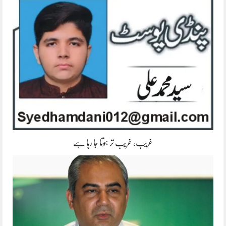
غریب، غریب تر ہوتا جا رہا ہے