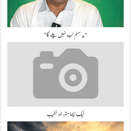
“یہ سسٹم اب نہیں چلے گا”
ایک اچھا مقرر اور خطیب