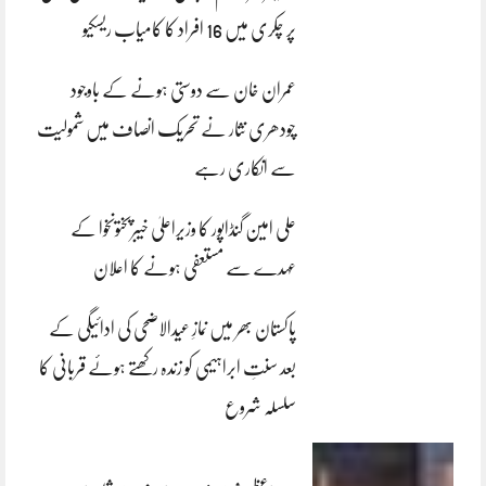
پر چکری میں 16 افراد کا کامیاب ریسکیو
عمران خان سے دوستی ہونے کے باوجود
چودھری نثار نے تحریک انصاف میں شمولیت
سے انکاری رہے
علی امین گنڈاپور کا وزیراعلیٰ خیبرپختونخوا کے
عہدے سے مستعفی ہونے کا اعلان
پاکستان بھر میں نمازِ عیدالاضحی کی ادائیگی کے
بعد سنتِ ابراہیمی کو زندہ رکھتے ہوئے قربانی کا
سلسلہ شروع