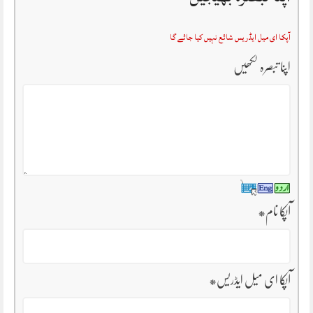
آپکا ای میل ایڈریس شائع نہیں کیا جائے گا
اپنا تبصرہ لکھیں
آپکا نام
*
آپکا ای میل ایڈریس
*