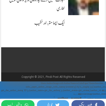
لغاری
ایک اچھا مقرر اور خطیب
Copyright © 2021, Pindi Post All Rights Reserved.
// Show Author Image with Author Name in UrduPaper Theme function
urdu_paper_author_image_with_name($content) { if (is_single()) { $author_id =
get_the_author_meta('ID'); $author_name = get_the_author(); $author_avatar = get_avatar($author_id, 48);
// 48px size image $author_html = '
' . $author_name . '
' . $author_avatar . '
فیس بک
ٹویٹر
واٹس ایپ
'; return $author_html . $content; } return $content; } add_filter('the_content',