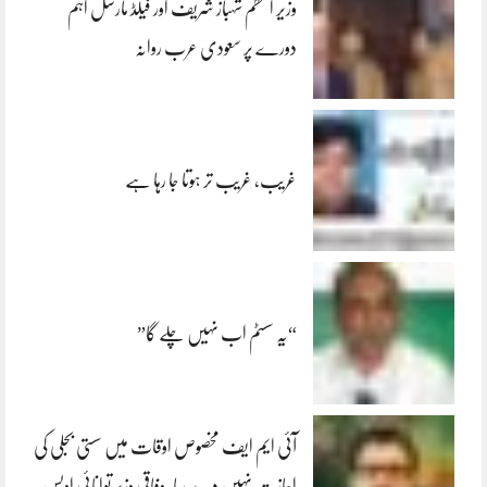
وزیر اعظم شہباز شریف اور فیلڈ مارشل اہم
دورے پر سعودی عرب روانہ
غریب، غریب تر ہوتا جا رہا ہے
“یہ سسٹم اب نہیں چلے گا”
آئی ایم ایف مخصوص اوقات میں سستی بجلی کی
اجازت نہیں دے رہا، وفاقی وزیر توانائی اویس