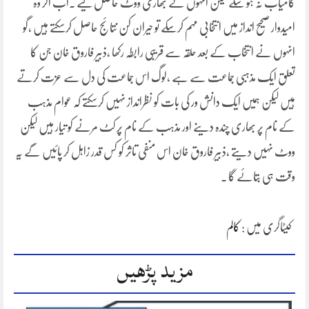
کامیاب نہ ہو سکے لیکن انہوں نے بھاری ووٹ حاصل کیے ۔اب اگر وہ
امیدوار صحیح انداز میں انتخابی مہم کرسکے تو حیران کن نتائج حاصل کرسکتے ہیں ،گو
انہوں نے انتخاب کے بعد حلقہ سے قریبی رابطہ رکھا ،ذبیر فاروق خان جن کا
تعلق ایک مذہبی جماعت سے ہے ،لوگ اس جماعت کی دل سے عزت کرتے
ہیں لیکن ہمیں ایک دانش ور کی بات کو نظرانداز نہیں کرسکتے کہ عوام مذہب
کے نام پر بھاری چندہ دینے اور مذہب کے نام پر کٹ مرنے کو تیار ہیں لیکن
ووٹ نہیں دیتے ،ذبیر فاروق خان اس منفی تاثر کو کس قدر زاہل کر پائیں گے یہ
وقت ہی بتائے گا ۔
کیٹاگری میں :
کالم
مزید پڑھیں