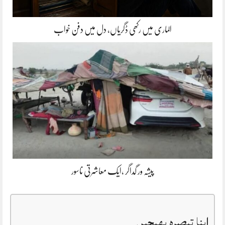
الماری میں رکھی ڈگریاں، دل میں دفن خواب
پیشہ ور گداگر ،ایک معاشرتی ناسور
اپنا تبصرہ بھیجیں