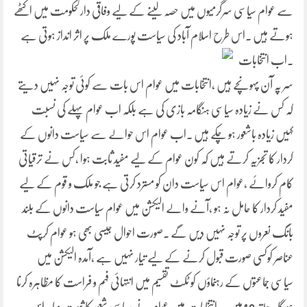
سے عوام سیاسی سرگرمیوں میں حصہ لینے کے لیے وفاقی دارلحکومت میں اکٹھے
ہوتے ہیں ۔اس طرح اسلام آباد کی سیاست پورے
ملک پر اثر انداز ہوتی ہے
۔اب انتخابات
سر پہ آن پہونچے ہیں ،انتخابات میں عوام اس بات سے کوئی توجہ نہیں دیتے
کہ کس نے زیادہ سیاسی ہنگامہ بازی کی ہے بلکہ اب عوام پہلے کی نسبت
کہیں زیادہ باشعور ہو چکے ہیں ۔اب عوام اس حوالے سے سیاست دانوں کے
کردار کا تجزیہ کرتے ہیں کہ کون عوام کے لیے مفید ثابت ہوا ،کس نے ترقیاتی
کام کروائے ،عوام اس سیاست دان کو مسترد کرتی ہے جو ملک و قوم کے لیے
مفید کردار کا حامل نہ ہو ،آنے والے الیکشن میں عوام سیاست دانوں کے بلند
بانگ نعروں پر توجہ نہیں دیں گے ۔صورت احوال جیسی بھی ہو عوام کرپٹ
عناصر کوکسی صورت قبول کرنے کے لیے تیار نہیں ہے ،آمدہ الیکشن میں
سیاسی جماعتوں کے رہنماؤں کو ٹکٹ تقسیم میں انتہائی فہم و فراست کا مظاہرہ کرنا