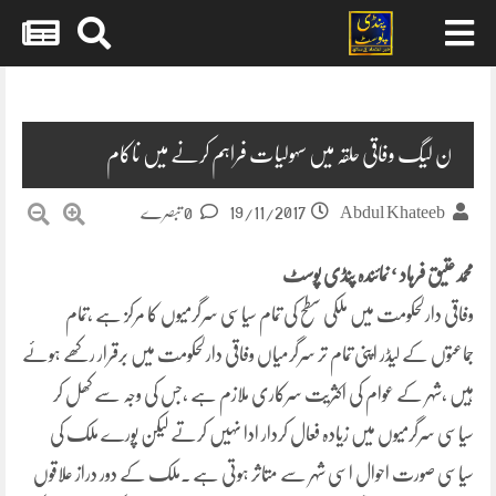
Skip
to
content
ن لیگ وفاقی حلقہ میں سہولیات فراہم کرنے میں ناکام
19/11/2017
Abdul Khateeb
0 تبصرے
محمدعتیق فرہاد ‘ نمائندہ پنڈی پوسٹ
وفاقی دارلحکومت میں ملکی سطح کی تمام سیاسی سرگرمیوں کا مرکز ہے ،تمام
جماعتوں کے لیڈر اپنی تمام تر سرگرمیاں وفاقی دارلحکومت میں برقرار رکھے ہوئے
ہیں ،شہر کے عوام کی اکثریت سرکاری ملازم ہے ،جس کی وجہ سے کھل کر
سیاسی سرگرمیوں میں زیادہ فعال کردار ادا نہیں کرتے لیکن پورے ملک کی
سیاسی صورت احوال اسی شہر سے متاثر ہوتی ہے ۔ملک کے دور دراز علاقوں