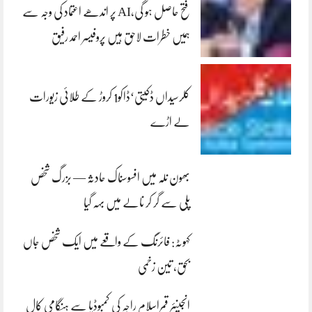
فتح حاصل ہو گی،AI پر اندھے اعتماد کی وجہ سے
ہمیں خطرات لاحق ہیں پروفیسر احمد رفیق
کلرسیداں ڈکیتی‘ڈاکو1 کروڑ کے طلائی زیورات
لے اڑے
بھون نلہ میں افسوسناک حادثہ — بزرگ شخص
پلی سے گر کر نالے میں بہہ گیا
کہوٹہ: فائرنگ کے واقعے میں ایک شخص جاں
بحق، تین زخمی
انجینئر قمراسلام راجہ کی کمبوڈیا سے ہنگامی کال